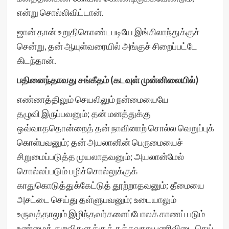
என்று சொல்லிவிட்டான்.
ஜான் தான் உறுதிகொண்டபடியே இங்கிலாந்துக்குச்
சென்று, தன் ஆயுள்வரையில் அங்குச் சிறைப்பட்டே
கிடந்தான்.
பதினைந்தாவது சங்கீதம் (கடவுள் முன்னிலையில்)
எண்ணத்திலும் செயலிலும் நன்மையையே
தழுவி இருப்பவனும்; தன் மனத்துக்கு
ஒவ்வாததொன்றைத் தன் நாவினாற் சொல்ல வெறுப்புக்
கொள்பவனும்; தன் அயலானின் பெருமையைச்
சிறுமைப்படுத்த முயலாதவனும்; அயலான்மேல்
சொல்லப்படும் பழிச்சொல்லுக்குக்
காதுகொடுத்துக்கேட்டுத் தூற்றாதவனும்; தீமையை
அசட்டை செய்து தள்ளுபவனும்; உடையாலும்
உருவத்தாலும் இழிந்தவர்களைப்போலக் காணப் படும்
உண்மைத் துறவிகளுக்குத் தக்கவாறு பணிவிடை செய்