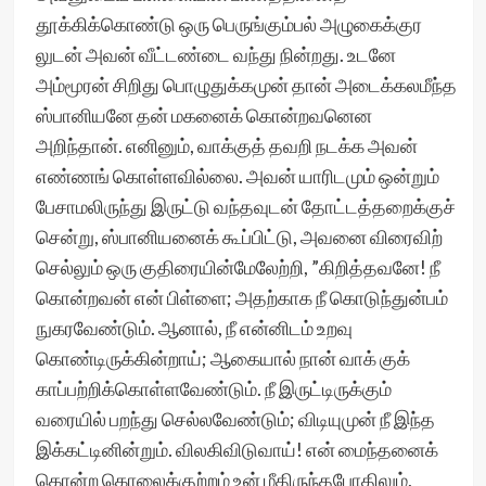
தூக்கிக்கொண்டு ஒரு பெருங்கும்பல் அழுகைக்குர
லுடன் அவன் வீட்டண்டை வந்து நின்றது. உடனே
அம்மூரன் சிறிது பொழுதுக்கமுன் தான் அடைக்கலமீந்த
ஸ்பானியனே தன் மகனைக் கொன்றவனென
அறிந்தான். எனினும், வாக்குத் தவறி நடக்க அவன்
எண்ணங் கொள்ளவில்லை. அவன் யாரிடமும் ஒன்றும்
பேசாமலிருந்து இருட்டு வந்தவுடன் தோட்டத்தறைக்குச்
சென்று, ஸ்பானியனைக் கூப்பிட்டு, அவனை விரைவிற்
செல்லும் ஒரு குதிரையின்மேலேற்றி, ”கிறித்தவனே! நீ
கொன்றவன் என் பிள்ளை; அதற்காக நீ கொடுந்துன்பம்
நுகரவேண்டும். ஆனால், நீ என்னிடம் உறவு
கொண்டிருக்கின்றாய்; ஆகையால் நான் வாக் குக்
காப்பற்றிக்கொள்ளவேண்டும். நீ இருட்டிருக்கும்
வரையில் பறந்து செல்லவேண்டும்; விடியுமுன் நீ இந்த
இக்கட்டினின்றும். விலகிவிடுவாய்! என் மைந்தனைக்
கொன்ற கொலைக்குற்றம் உன் மீதிருந்தபோதிலும்,