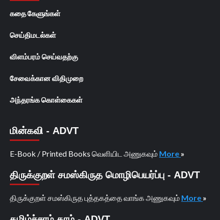
கதை கேளுங்கள்
செய்திமடல்கள்
விளம்பரம் செய்வதற்கு
சேவைக்கான விதிமுறை
அந்தரங்க கொள்கைகள்
மின்கவி - ADVT
E-Book / Printed Books வெளியிட அணுகவும்
More
»
திருக்குறள் சமஸ்கிருத மொழிபெயர்ப்பு - ADVT
திருக்குறள் சமஸ்கிருத புத்தகத்தை வாங்க அணுகவும்
More
»
தமிழ்ச்சரம்.காம் - ADVT