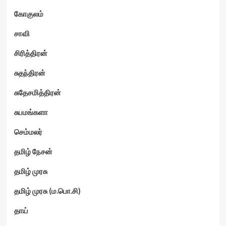
கோகுலம்
சாவி
சிரித்திரன்
சுதந்திரன்
சுதேசமித்திரன்
சுபமங்களா
செம்மலர்
தமிழ் நேசன்
தமிழ் முரசு
தமிழ் முரசு (ம.பொ.சி)
தாய்