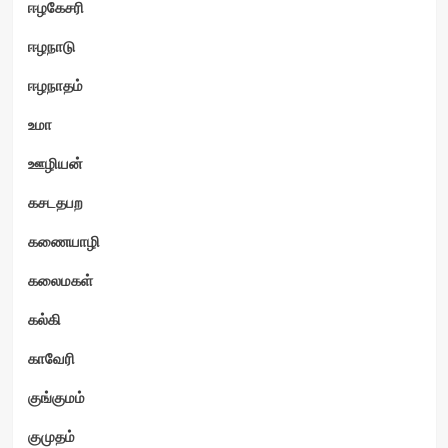
ஈழகேசரி
ஈழநாடு
ஈழநாதம்
உமா
ஊழியன்
கசடதபற
கணையாழி
கலைமகள்
கல்கி
காவேரி
குங்குமம்
குமுதம்