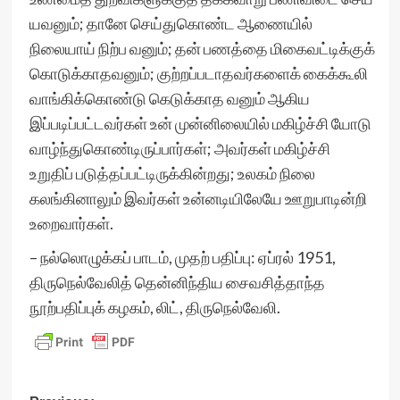
யவனும்; தானே செய்துகொண்ட ஆணையில்
நிலையாய் நிற்ப வனும்; தன் பணத்தை மிகைவட்டிக்குக்
கொடுக்காதவனும்; குற்றப்படாதவர்களைக் கைக்கூலி
வாங்கிக்கொண்டு கெடுக்காத வனும் ஆகிய
இப்படிப்பட்டவர்கள் உன் முன்னிலையில் மகிழ்ச்சி யோடு
வாழ்ந்துகொண்டிருப்பார்கள்; அவர்கள் மகிழ்ச்சி
உறுதிப் படுத்தப்பட்டிருக்கின்றது; உலகம் நிலை
கலங்கினாலும் இவர்கள் உன்னடியிலேயே ஊறுபாடின்றி
உறைவார்கள்.
– நல்லொழுக்கப் பாடம், முதற் பதிப்பு: ஏப்ரல் 1951,
திருநெல்வேலித் தென்னிந்திய சைவசித்தாந்த
நூற்பதிப்புக் கழகம், லிட், திருநெல்வேலி.