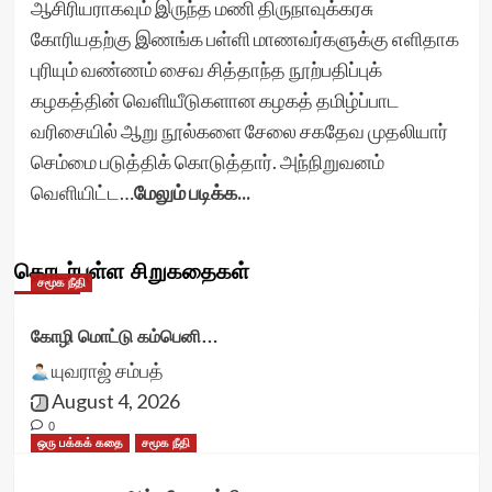
ஆசிரியராகவும் இருந்த மணி திருநாவுக்கரசு
கோரியதற்கு இணங்க பள்ளி மாணவர்களுக்கு எளிதாக
புரியும் வண்ணம் சைவ சித்தாந்த நூற்பதிப்புக்
கழகத்தின் வெளியீடுகளான கழகத் தமிழ்ப்பாட
வரிசையில் ஆறு நூல்களை சேலை சகதேவ முதலியார்
செம்மை படுத்திக் கொடுத்தார். அந்நிறுவனம்
வெளியிட்ட…
மேலும் படிக்க...
தொடர்புள்ள சிறுகதைகள்
சமூக நீதி
கோழி மொட்டு கம்பெனி…
யுவராஜ் சம்பத்
August 4, 2026
0
ஒரு பக்கக் கதை
சமூக நீதி