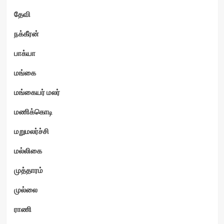
தேவி
நக்கீரன்
பாக்யா
மங்கை
மங்கையர் மலர்
மணிக்கொடி
மறுமலர்ச்சி
மல்லிகை
முத்தாரம்
முல்லை
ராணி