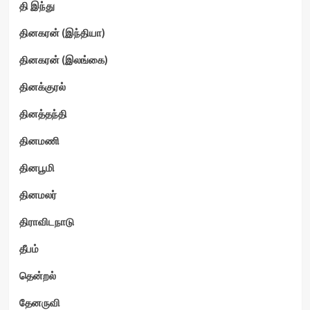
தி இந்து
தினகரன் (இந்தியா)
தினகரன் (இலங்கை)
தினக்குரல்
தினத்தந்தி
தினமணி
தினபூமி
தினமலர்
திராவிடநாடு
தீபம்
தென்றல்
தேனருவி