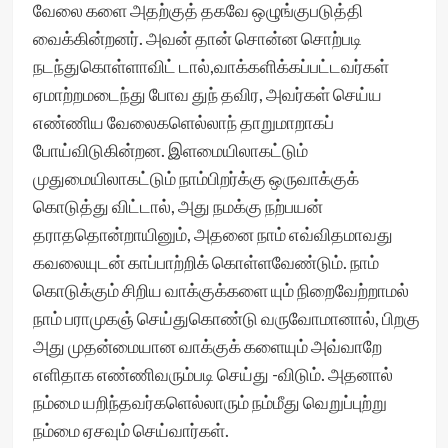
வேலை களை அதற்குத் தகவே ஒழுங்குபடுத்தி
வைக்கின்றனர். அவன் தான் சொன்ன சொற்படி
நடந்துகொள்ளாவிட் டால்,வாக்களிக்கப்பட்டவர்கள்
ஏமாற்றமடைந்து போவ துந் தவிர, அவர்கள் செய்ய
எண்ணிய வேலைகளெல்லாந் தாறுமாறாகப்
போய்விடுகின்றன. இளமையிலாகட்டும்
முதுமையிலாகட்டும் நாம்பிறர்க்கு ஒருவாக்குக்
கொடுத்து விட்டால், அது நமக்கு நற்பயன்
தராததொன்றாயினும், அதனை நாம் எவ்விதமாவது
கவலையுடன் காப்பாற்றிக் கொள்ளவேண்டும். நாம்
கொடுக்கும் சிறிய வாக்குக்களை யும் நிறைவேற்றாமல்
நாம் பராமுகஞ் செய்துகொண்டு வருவோமானால், பிறகு
அது முதன்மையான வாக்குக் களையும் அவ்வாறே
எளிதாக எண்ணிவரும்படி செய்து -விடும். அதனால்
நம்மை யறிந்தவர்களெல்லாரும் நம்மீது வெறுப்புற்று
நம்மை ஏசவும் செய்வார்கள்.