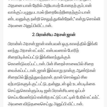
அதனை யான் நேரில் அறியாமற் போனதற் கும், என்
வாக்குப் பழுதுபடாமல் நிறைவேற்றினதற்கும் யான்
ண்டவனுக்கு நன்றி செலுத்துகின்றேன்,” என்று சொல்லி
அவனை அனுப்பிவிட்டான்.
2. பிரான்சிய அரசன் ஜான்
பிரான்ஸ் அரசன் ஜான் என்பவன் ஒரு காலத்தில் இங்கி
லாந்து அரசன் எட்வர்ட் என்பவனால் போரிற்
சிறைபிடிக்கப்பட்டு இங்கிலாந்துக்குக்
கொண்டுவரப்பட்டான். பின் சிறைச்சாலையில் சிறை
வைக்கப்பட்டான். ஜான் இவ்வாறு நான்கு ஆண்டுகள்
சிறையில் இருந்துவந்தான். தான் சொல்லும் சில
ஏற்பாடுகளுக் குட்பட்டு, தன்னுடன் ஓர் உடன்படிக்கை
செய்துகொள்ளும்படி ஜன் பிரான்சியரை ஒப்பச்
செய்யவேண்டும் என்கிற கட்டுப் பாட்டின் பேரில் எட்வர்ட்
அவனை விடுதலைசெய்து அனுப்பி விட்டான்.