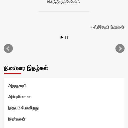
வாழ்த்துக்கள்.
ஸ்ரீதேவி மோகன்
தின/வார இதழ்கள்
அமுதசுரபி
அம்புலிமாமா
இதயம் பேசுகிறது
ம்
இன்ஸான்