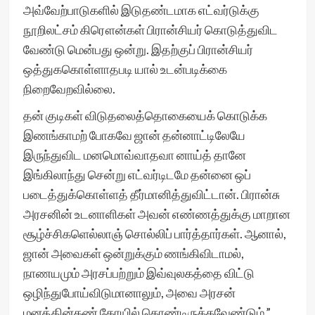
அவ்வேற்பாடுகளில் இடுதண்டமாக எட்வர்டுக்கு
நூறிலட்சம் கிரௌன்கள் பிரான்சியர் கொடுத்துவிட
வேண்டு மென்பது ஒன்று. இதற்குப் பிரான்சியர்
ஒத்துககொள்ளாதபடி யால் உடன்படிக்கை
நிறைவேறவில்லை.
தன் குடிகள் விடுதலைத்தொகையைக் கொடுக்க
இணங்காமற் போகவே ஜான் தன்னாட்டிலேயே
இருந்துவிட மனமொவ்வாதவா னாய்த் தானே
இங்கிலாந்து சென்று எட்வர்டிடமே தன்னை ஒப்
படைத்துக்கொள்ளத் தீர்மானித்துவிட்டான். பிரான்சு
அரசனின் உடனாளிகள் அவன் எண்ணத்துக்கு மாறான
சூழ்ச்சிகளெல்லாஞ் சொல்லிப் பார்த்தார்கள். ஆனால்,
ஜான் அவைகள் ஒன்றுக்கும் ணங்கிவிடாமல்,
நாணயமும் அரசப்பற்றும் இவ்வுலகத்தை விட்டு
ஒழிந்துபோய்விடுமானாலும், அவை அரசன்
மனத்தின்கண் கோயில் கொண்டிருக்கவேண்டும்,”