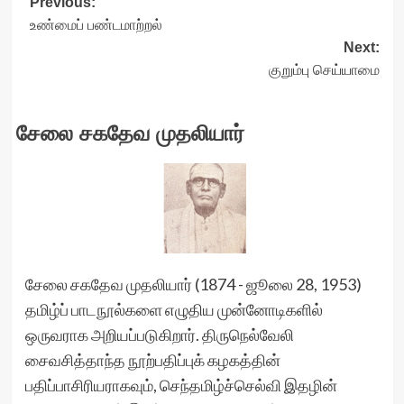
Post
Previous:
உண்மைப் பண்டமாற்றல்
navigation
Next:
குறும்பு செய்யாமை
சேலை சகதேவ முதலியார்
சேலை சகதேவ முதலியார் (1874 - ஜூலை 28, 1953)
தமிழ்ப் பாடநூல்களை எழுதிய முன்னோடிகளில்
ஒருவராக அறியப்படுகிறார். திருநெல்வேலி
சைவசித்தாந்த நூற்பதிப்புக் கழகத்தின்
பதிப்பாசிரியராகவும், செந்தமிழ்ச்செல்வி இதழின்