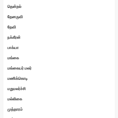
தென்றல்
தேனருவி
தேவி
நக்கீரன்
பாக்யா
மங்கை
மங்கையர் மலர்
மணிக்கொடி
மறுமலர்ச்சி
மல்லிகை
முத்தாரம்