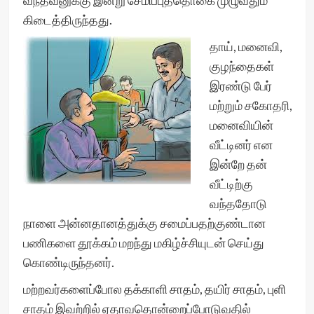
வந்தவனுக்கு இன்று சேமிப்புத்தொகை முழுவதும்
கிடைத்திருந்தது.
தாய், மனைவி,
குழந்தைகள்
இரண்டு பேர்
மற்றும் சகோதரி,
மனைவியின்
வீட்டினர் என
இன்றே தன்
வீட்டிற்கு
வந்ததோடு
நாளை அன்னதானத்துக்கு சமைப்பதற்குண்டான
பணிகளை தூக்கம் மறந்து மகிழ்ச்சியுடன் செய்து
கொண்டிருந்தனர்.
மற்றவர்களைப்போல தக்காளி சாதம், தயிர் சாதம், புளி
சாதம் இவற்றில் ஏதாவதொன்றைப்போடுவதில்