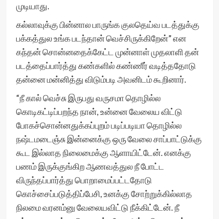
முடியாது.
கல்லாவுக்கு பின்னால பாருங்க குலதெய்வ படத்துக்கு
பக்கத்துல உங்க படந்தான் வெச்சிருக்கிறேன்” என
கந்தன் சொன்னதைக்கேட்ட முன்னாள் முதலாளி தன்
படத்தைப்பார்த்து கண்களில் கண்ணீர் வடித்ததோடு
தன்னை மன்னித்து விடும்படி அவனிடம் கூறினார்.
“நீ கால் வெச்சு இருபது வருசமா தொழில்ல
கொடிகட்டிப்பறந்த நான், உன்னை வேலைய விட்டு
போகச்சொன்னதுக்கப்புறம் படிப்படியா தொழில்ல
நஷ்டமடைஞ்சு இன்னைக்கு ஒரு வேலை சாப்பாட்டுக்கு
கூட இல்லாத நிலைமைக்கு ஆளாயிட்டேன். எனக்கு
பணம் இருக்குங்கிற ஆணவத்துல நீ போட்ட
விருந்தப்பார்த்து பொறாமைப்பட்டதோடு
கொச்சைப்படுத்திப்பேசி, உனக்கு சோற்றுக்கில்லாத
நிலமை வரனம்னு வேலையவிட்டு நீக்கிட்டேன். நீ