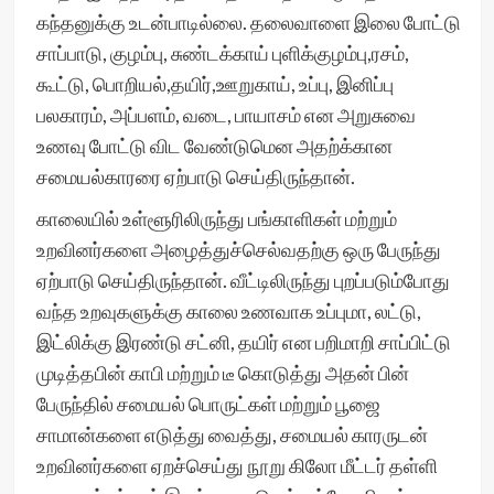
கந்தனுக்கு உடன்பாடில்லை. தலைவாளை இலை போட்டு
சாப்பாடு, குழம்பு, சுண்டக்காய் புளிக்குழம்பு,ரசம்,
கூட்டு, பொறியல்,தயிர்,ஊறுகாய், உப்பு, இனிப்பு
பலகாரம், அப்பளம், வடை, பாயாசம் என அறுசுவை
உணவு போட்டு விட வேண்டுமென அதற்க்கான
சமையல்காரரை ஏற்பாடு செய்திருந்தான்.
காலையில் உள்ளூரிலிருந்து பங்காளிகள் மற்றும்
உறவினர்களை அழைத்துச்செல்வதற்கு ஒரு பேருந்து
ஏற்பாடு செய்திருந்தான். வீட்டிலிருந்து புறப்படும்போது
வந்த உறவுகளுக்கு காலை உணவாக உப்புமா, லட்டு,
இட்லிக்கு இரண்டு சட்னி, தயிர் என பறிமாறி சாப்பிட்டு
முடித்தபின் காபி மற்றும் டீ கொடுத்து அதன் பின்
பேருந்தில் சமையல் பொருட்கள் மற்றும் பூஜை
சாமான்களை எடுத்து வைத்து, சமையல் காரருடன்
உறவினர்களை ஏறச்செய்து நூறு கிலோ மீட்டர் தள்ளி