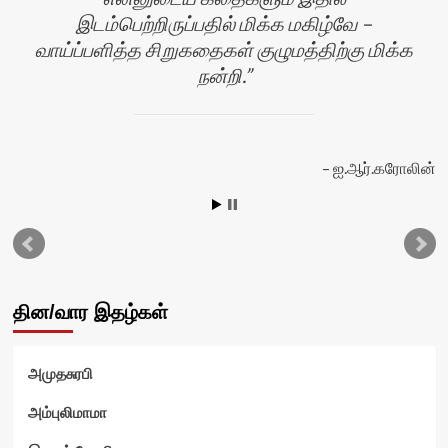
இடம்பெற்றிருப்பதில் மிக்க மகிழ்வே –
வாய்ப்பளித்த சிறுகதைகள் குழுமத்திற்கு மிக்க
நன்றி.
ஐ.ஆர்.கரோலின்
வி
தின/வார இதழ்கள்
அமுதசுரபி
அம்புலிமாமா