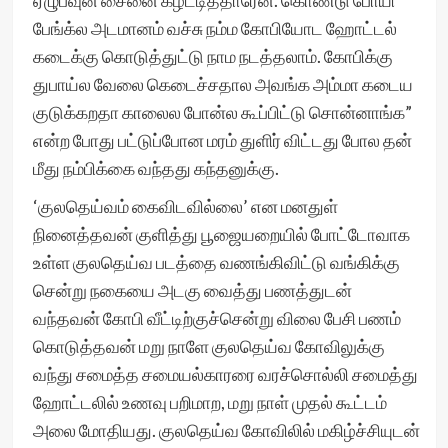
ஏழுபவுன் சைனை கழட்டித்தாரேன். கொண்டு போயி
பேங்க்ல அடமானம் வச்சு நம்ம கோபியோட ஹோட்டல்
கடைக்கு கொடுத்துட்டு நாம நடத்தலாம். கோபிக்கு
துபாய்ல வேலை கெடைச்சதால அவங்க அம்மா கடைய
குடுக்கறதா காலைல போன்ல கூப்பிட்டு சொன்னாங்க”
என்ற போது பட்டுப்போன மரம் துளிர் விட்டது போல தன்
மீது நம்பிக்கை வந்தது கந்தனுக்கு.
‘குலதெய்வம் கைவிடவில்லை’ என மனதுள்
நினைத்தவன் குளித்து பூஜையறையில் போட்டோவாக
உள்ள குலதெய்வ படத்தை வணங்கிவிட்டு வங்கிக்கு
சென்று நகையை அடகு வைத்து பணத்துடன்
வந்தவன் கோபி வீட்டிற்குச்சென்று விலை பேசி பணம்
கொடுத்தவன் மறு நாளே குலதெய்வ கோவிலுக்கு
வந்து சமைத்த சமையல்காரரை வரச்சொல்லி சமைத்து
ஹோட்டலில் உணவு பறிமாற, மறு நாள் முதல் கூட்டம்
அலை மோதியது. குலதெய்வ கோவிலில் மகிழ்ச்சியுடன்