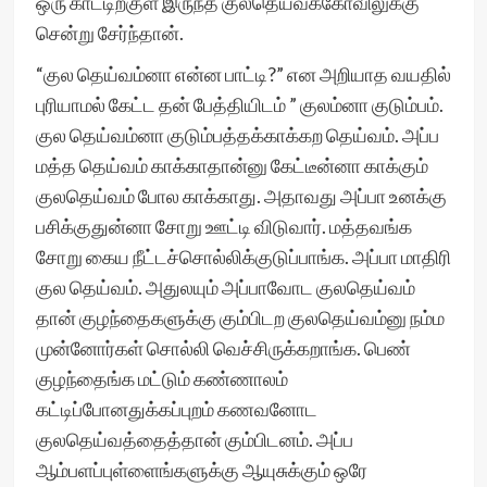
ஒரு காட்டிற்குள் இருந்த குலதெய்வக்கோவிலுக்கு
சென்று சேர்ந்தான்.
“குல தெய்வம்னா என்ன பாட்டி?” என அறியாத வயதில்
புரியாமல் கேட்ட தன் பேத்தியிடம் ” குலம்னா குடும்பம்.
குல தெய்வம்னா குடும்பத்தக்காக்கற தெய்வம். அப்ப
மத்த தெய்வம் காக்காதான்னு கேட்டீன்னா காக்கும்
குலதெய்வம் போல காக்காது. அதாவது அப்பா உனக்கு
பசிக்குதுன்னா சோறு ஊட்டி விடுவார். மத்தவங்க
சோறு கைய நீட்டச்சொல்லிக்குடுப்பாங்க. அப்பா மாதிரி
குல தெய்வம். அதுலயும் அப்பாவோட குலதெய்வம்
தான் குழந்தைகளுக்கு கும்பிடற குலதெய்வம்னு நம்ம
முன்னோர்கள் சொல்லி வெச்சிருக்கறாங்க. பெண்
குழந்தைங்க மட்டும் கண்ணாலம்
கட்டிப்போனதுக்கப்புறம் கணவனோட
குலதெய்வத்தைத்தான் கும்பிடனம். அப்ப
ஆம்பளப்புள்ளைங்களுக்கு ஆயுசுக்கும் ஒரே