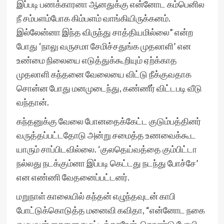
இப்படி பணக்காரனா ஆனதுக்கு என்னோட கம்பெனில
நீ சம்பளம்போக கிம்பளம் வாங்கியிருக்கனம்.
இல்லேன்னா இந்த விருந்து சாத்தியமில்லை” என்ற
போது ‘நாலு வருசமா சேமிச்சதுங்க முதலாளி’ என
உண்மை நிலையை எடுத்துக்கூறியும் ஏற்க்காத
முதலாளி கந்தனை வேலையை விட்டு நீக்குவதாக
சொன்ன போது மனமுடைந்து, கண்ணீர் விட்டபடி வீடு
வந்தான்.
கந்தனுக்கு வேலை போனதைக்கேட்ட குடும்பத்தினர்
வருத்தப்பட்டதோடு அன்று சமைத்த உணவைக்கூட
யாரும் சாப்பிடவில்லை. ‘குலதெய்வத்தை கும்பிட்டா
நல்லது நடக்கும்னா இப்படி கெட்டது நடந்து போச்சே’
என எண்ணி வேதனைப்பட்டனர்.
மறுநாள் காலையில் கந்தன் எழுந்தவுடன் காபி
போட்டுக்கொடுத்த மனைவி கவிதா, “என்னோட நகை