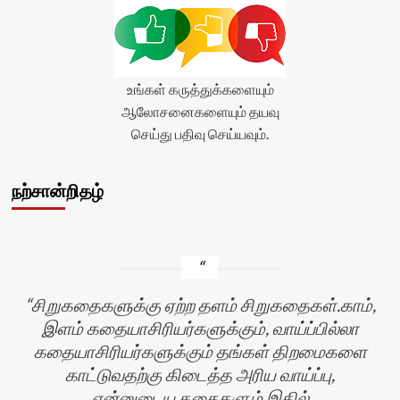
உங்கள் கருத்துக்களையும்
ஆலோசனைகளையும் தயவு
செய்து பதிவு செய்யவும்.
நற்சான்றிதழ்
சிறுகதைகளுக்கு ஏற்ற தளம் சிறுகதைகள்.காம்,
இளம் கதையாசிரியர்களுக்கும், வாய்ப்பில்லா
கதையாசிரியர்களுக்கும் தங்கள் திறமைகளை
காட்டுவதற்கு கிடைத்த அரிய வாய்ப்பு,
என்னுடைய கதைகளும் இதில்