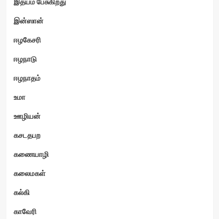
இதயம் பேசுகிறது
இன்ஸான்
ஈழகேசரி
ஈழநாடு
ஈழநாதம்
உமா
ஊழியன்
கசடதபற
கணையாழி
கலைமகள்
கல்கி
காவேரி