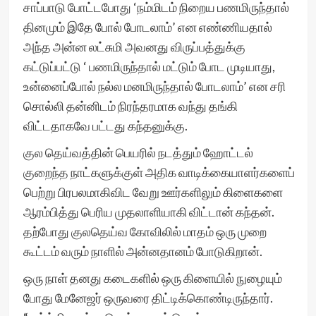
சாப்பாடு போட்டபோது ‘நம்மிடம் நிறைய பணமிருந்தால்
தினமும் இதே போல் போடலாம்’ என எண்ணியதால்
அந்த அன்ன லட்சுமி அவனது விருப்பத்துக்கு
கட்டுப்பட்டு ‘ பணமிருந்தால் மட்டும் போட முடியாது,
உன்னைப்போல் நல்ல மனமிருந்தால் போடலாம்’ என சரி
சொல்லி தன்னிடம் நிரந்தரமாக வந்து தங்கி
விட்டதாகவே பட்டது கந்தனுக்கு.
குல தெய்வத்தின் பெயரில் நடத்தும் ஹோட்டல்
குறைந்த நாட்களுக்குள் அதிக வாடிக்கையாளர்களைப்
பெற்று பிரபலமாகிவிட வேறு ஊர்களிலும் கிளைகளை
ஆரம்பித்து பெரிய முதலாளியாகி விட்டான் கந்தன்.
தற்போது குலதெய்வ கோவிலில் மாதம் ஒரு முறை
கூட்டம் வரும் நாளில் அன்னதானம் போடுகிறான்.
ஒரு நாள் தனது கடைகளில் ஒரு கிளையில் நுழையும்
போது மேனேஜர் ஒருவரை திட்டிக்கொண்டிருந்தார்.