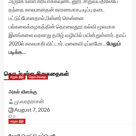
அருகே உள்ள கரியாக்கவுண்டனூர். சிறுவயதிலேயே
தந்தை காலமானதன் காரணமாக,படிப்பு தடை
பட்டுப்போனதால்,பின்னர் சென்னை
பல்கலைக்கழகத்தின் தொலைதூர கல்வி மூலமாக
இளங்கலை வரலாறு தமிழ் வழியில் பயின்றுள்ளார். தாய்
2020ல் காலமாகி விட்டார். மனைவி டிப்ளமோ…
மேலும்
படிக்க...
தொடர்புள்ள சிறுகதைகள்
சமூக நீதி
தொடர்கதை
அகல் விளக்கு
மு.வரதராசன்
August 7, 2026
0
சமூக நீதி