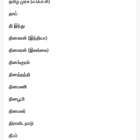
தமிழ் முரசு (ம.பொ.சி)
தாய்
தி இந்து
தினகரன் (இந்தியா)
தினகரன் (இலங்கை)
தினக்குரல்
தினத்தந்தி
தினமணி
தினபூமி
தினமலர்
திராவிடநாடு
தீபம்