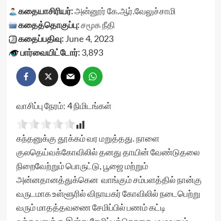
கதையாசிரியர்:
அன்னூர் கே.ஆர்.வேலுச்சாமி
கதைத்தொகுப்பு:
சமூக நீதி
கதைப்பதிவு:
June 4, 2023
பார்வையிட்டோர்:
3,893
வாசிப்பு நேரம்:
4
நிமிடங்கள்
கந்தனுக்கு தூக்கம் வர மறுத்தது. நாளை
குலதெய்வக்கோவிலில் தனது தாயின் வேண்டுதலை
நிறைவேற்றும் பொருட்டு, பூஜை மற்றும்
அன்னதானத்துக்கென வாங்கும் சம்பளத்தில் நான்கு
வருடமாக உள்ளூரில் விநாயகர் கோவிலில் நடைபெற்று
வரும் மாதத்தவணை சேமிப்பில் பணம் கட்டி