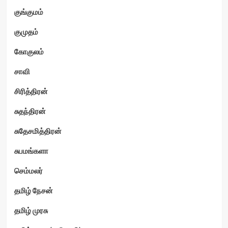
குங்குமம்
குமுதம்
கோகுலம்
சாவி
சிரித்திரன்
சுதந்திரன்
சுதேசமித்திரன்
சுபமங்களா
செம்மலர்
தமிழ் நேசன்
தமிழ் முரசு