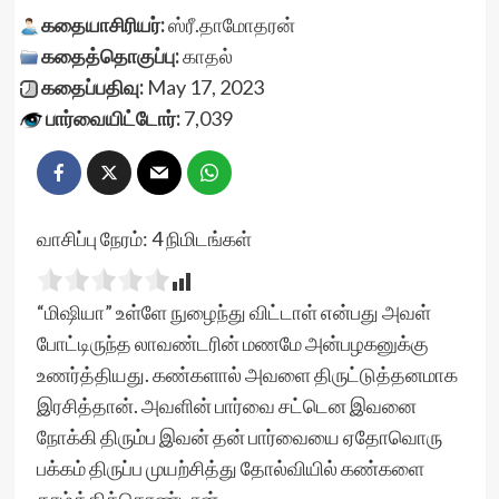
கதையாசிரியர்:
ஸ்ரீ.தாமோதரன்
கதைத்தொகுப்பு:
காதல்
கதைப்பதிவு:
May 17, 2023
பார்வையிட்டோர்:
7,039
வாசிப்பு நேரம்:
4
நிமிடங்கள்
“மிஷியா” உள்ளே நுழைந்து விட்டாள் என்பது அவள்
போட்டிருந்த லாவண்டரின் மணமே அன்பழகனுக்கு
உணர்த்தியது. கண்களால் அவளை திருட்டுத்தனமாக
இரசித்தான். அவளின் பார்வை சட்டென இவனை
நோக்கி திரும்ப இவன் தன் பார்வையை ஏதோவொரு
பக்கம் திருப்ப முயற்சித்து தோல்வியில் கண்களை