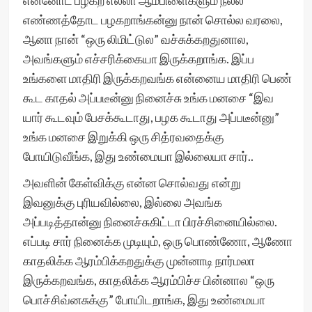
என்னோட பழகற எல்லா ஆம்பிளைகளும் நல்ல
எண்ணத்தோட பழகறாங்கன்னு நான் சொல்ல வரலை,
ஆனா நான் “ஒரு லிமிட்டுல” வச்சுக்கறதுனால,
அவங்களும் எச்சரிக்கையா இருக்கறாங்க. இப்ப
உங்களை மாதிரி இருக்கறவங்க என்னைய மாதிரி பெண்
கூட காதல் அப்படீன்னு நினைச்சு உங்க மனசை “இவ
யார் கூடவும் பேசக்கூடாது, பழக கூடாது அப்படீன்னு”
உங்க மனசை இறுக்கி ஒரு சித்ரவதைக்கு
போயிடுவீங்க, இது உண்மையா இல்லையா சார்..
அவளின் கேள்விக்கு என்ன சொல்வது என்று
இவனுக்கு புரியவில்லை, இல்லை அவங்க
அப்படித்தான்னு நினைச்சுகிட்டா பிரச்சினையில்லை.
எப்படி சார் நினைக்க முடியும், ஒரு பொண்ணோ, ஆணோ
காதலிக்க ஆரம்பிக்கறதுக்கு முன்னாடி நார்மலா
இருக்கறவங்க, காதலிக்க ஆரம்பிச்ச பின்னால “ஒரு
பொச்சிவ்னசுக்கு” போயிடறாங்க, இது உண்மையா