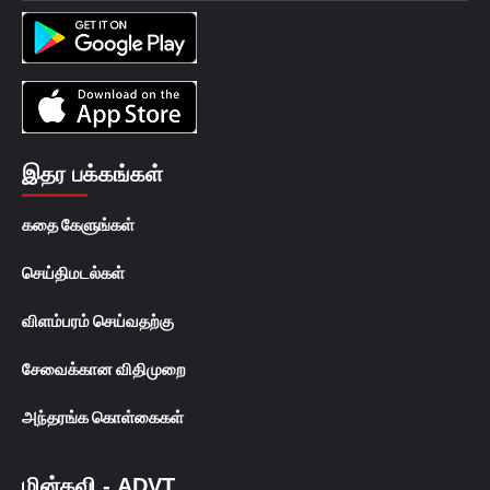
இதர பக்கங்கள்
கதை கேளுங்கள்
செய்திமடல்கள்
விளம்பரம் செய்வதற்கு
சேவைக்கான விதிமுறை
அந்தரங்க கொள்கைகள்
மின்கவி - ADVT