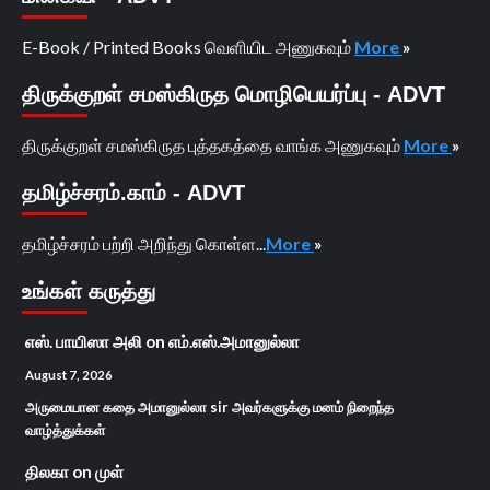
E-Book / Printed Books வெளியிட அணுகவும்
More
»
திருக்குறள் சமஸ்கிருத மொழிபெயர்ப்பு - ADVT
திருக்குறள் சமஸ்கிருத புத்தகத்தை வாங்க அணுகவும்
More
»
தமிழ்ச்சரம்.காம் - ADVT
தமிழ்ச்சரம் பற்றி அறிந்து கொள்ள...
More
»
உங்கள் கருத்து
எஸ். பாயிஸா அலி
on
எம்.எஸ்.அமானுல்லா
August 7, 2026
அருமையான கதை அமானுல்லா sir அவர்களுக்கு மனம் நிறைந்த
வாழ்த்துக்கள்
திலகா
on
முள்