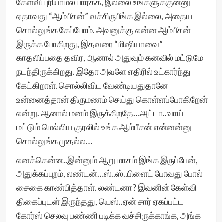
கேள்வி புரியாமல் பார்க்க, இல்லை உங்களுக்குன்னு
ஏதாவது “ஆம்பீசன்” வச்சிருபீங்க இல்லை, அதைய
சொல்லுங்க கேப்போம். அவனுக்கு என்ன ஆம்பீசன்
இருக்க போகிறது, இதவரை “மிஷியாவை”
காதலிப்பதை தவிர, ஆனால் அதுவும் கனவில் மட்டுமே
நடந்திருக்கிறது. இதோ அவளே எதிரில் உட்கார்ந்து
கேட்கிறாள். சொல்லிவிட வேண்டியதுதானே
உன்னைத்தான் திருமணம் செய்து கொள்ளப்போகிறேன்
என்று. ஆனால் மனம் இருக்கிறதே…அட்டா..வாய்
மட்டும் மெல்லிய குரலில் உங்க ஆம்பீசன் என்னன்னு
சொல்லுங்க முதல்ல…
எனக்கென்ன..இன்னும் ஆறு மாசம் இங்க இருப்பேன்,
அதுக்கப்புறம், லண்டன்…ஸ்..ஸ்..பிளைட் போவது போல்
சைகை காண்பித்தாள். லண்டனா? இவனின் கேள்வி
திகைப்புடன் இருந்தது, யெஸ்..ஏன் சார் ஏகப்பட்ட
கோர்ஸ் செலவு பண்ணி படிக்க வச்சிருக்காங்க, அங்க