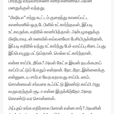
பார்த்து விடுவார்களோ என்ற எண்ணமே அவன்
மனதுக்குள் வந்தது.
“மிஷியா” சற்று கூட்டம் குறைந்து காணப்பட்ட
காண்டீனில் ஒரு டேபிளில் உட்கார்ந்தவள், இப்படி
உட்காருங்க, எதிரில் காண்பித்தாள். அன்பழகனுக்கு
மிஷியாவுடன் கனவில் எவ்வளவோ பேசியிருக்கிறான்,
இப்படி எதிரில் வந்து உட்கார்ந்து பேச் வாய்ப்பு கிடைப்பது
இப்பொழுது மட்டும்தான். மெல்ல உட்கார்ந்தான்.
என்ன சாப்பிடறீங்க? அவள் கேட்க இவன் தயக்கமாய்
காப்பி மட்டும் போதும் என்றான். நோ..நோ..இன்னைக்கு
என்னுடைய சார்பா வேற ஏதாவது சாப்பிடலாம்,
சொன்னவள் சர்வரை கூப்பிட்டு இரண்டு காப்பி அது
வருவதற்குள் சூடா என்ன இருக்கிற்தோ அதை
கொண்டு வர சொன்னாள்.
அப்புறம் உங்க எதிர்கால பிளான் என்ன சார்? அவளின்