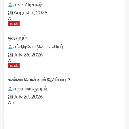
ச.சிவபிரகாஷ்
August 7, 2026
0
காதல்
ஒரு முழம்
சந்திரலோஷினி சேவியர்
July 26, 2026
0
காதல்
உண்மை சொன்னால் நேசிப்பாயா?
சஹானா குமரன்
July 20, 2026
1