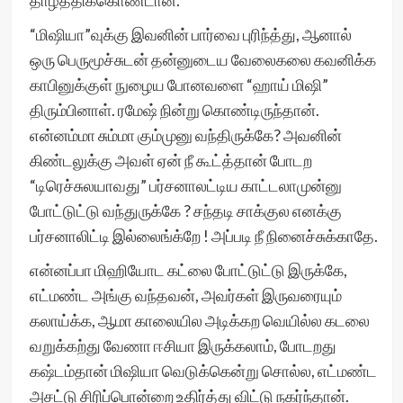
தாழ்த்திக்கொண்டான்.
“மிஷியா”வுக்கு இவனின் பார்வை புரிந்த்து, ஆனால்
ஒரு பெருமூச்சுடன் தன்னுடைய வேலைகலை கவனிக்க
காபினுக்குள் நுழைய போனவளை “ஹாய் மிஷி”
திரும்பினாள். ரமேஷ் நின்று கொண்டிருந்தான்.
என்னம்மா சும்மா கும்முனு வந்திருக்கே? அவனின்
கிண்டலுக்கு அவள் ஏன் நீ கூட்த்தான் போடற
“டிரெச்சுலயாவது” பர்சனாலட்டிய காட்டலாமுன்னு
போட்டுட்டு வந்துருக்கே ? சந்தடி சாக்குல எனக்கு
பர்சனாலிட்டி இல்லைங்க்றே ! அப்படி நீ நினைச்சுக்காதே.
என்னப்பா மிஹியோட கட்லை போட்டுட்டு இருக்கே,
எட்மண்ட அங்கு வந்தவன், அவர்கள் இருவரையும்
கலாய்க்க, ஆமா காலையில அடிக்கற வெயில்ல கடலை
வறுக்கற்து வேணா ஈசியா இருக்கலாம், போடறது
கஷ்டம்தான் மிஷியா வெடுக்கென்று சொல்ல, எட்மண்ட
அசட்டு சிரிப்பொன்றை உதிர்த்து விட்டு நகர்ந்தான்.