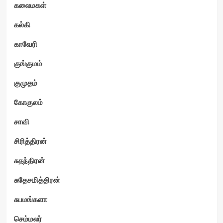
கலைமகள்
கல்கி
காவேரி
குங்குமம்
குமுதம்
கோகுலம்
சாவி
சிரித்திரன்
சுதந்திரன்
சுதேசமித்திரன்
சுபமங்களா
செம்மலர்