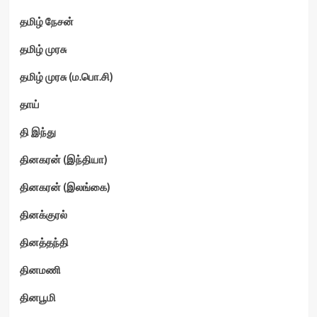
தமிழ் நேசன்
தமிழ் முரசு
தமிழ் முரசு (ம.பொ.சி)
தாய்
தி இந்து
தினகரன் (இந்தியா)
தினகரன் (இலங்கை)
தினக்குரல்
தினத்தந்தி
தினமணி
தினபூமி