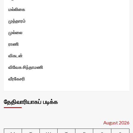
மல்லிகை
முத்தாரம்
முல்லை
ராணி
விகடன்
விவேக சிந்தாமணி
வீரகேசரி
தேதிவாரியாகப் படிக்க
August 2026