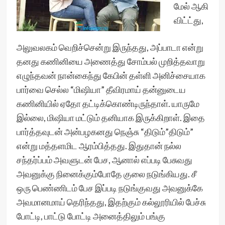
மேல் ஆகி
விட்ட்து,
அலுவலகம் வெறிச்சென்று இருந்தது, அப்பாடா என்று
தனது கணினியை அணைத்து சோம்பல் முறித்தவாறு
எழுந்தவன் நான்கைந்து கேபின் தள்ளி அனிச்சையாக
பார்வை செல்ல “மிஷியா” தீவிரமாய் தன்னுடைய
கணினியில் ஏதோ தட்டிக்கொண்டிருந்தாள். யாருமே
இல்லை, மிஷியா மட்டும் தனியாக இருக்கிறாள். இதை
பார்த்தவுடன் அன்பழகனது நெஞ்சு “திடும்”திடும்”
என்று மத்தளமிட ஆரம்பித்தது. இதுதான் நல்ல
சந்தர்ப்பம் அவளுடன் பேச, ஆனால் எப்படி பேசுவது
அவனுக்கு நினைக்கும்போதே குலை நடுங்கியது. சீ
ஒரு பெண்ணிடம் பேச இப்படி நடுங்குவது அவனுக்கே
அவமானமாய் தெரிந்தது, இதற்கும் கல்லூரியில் பேச்சு
போட்டி, பாட்டு போட்டி அனைத்திலும் பங்கு