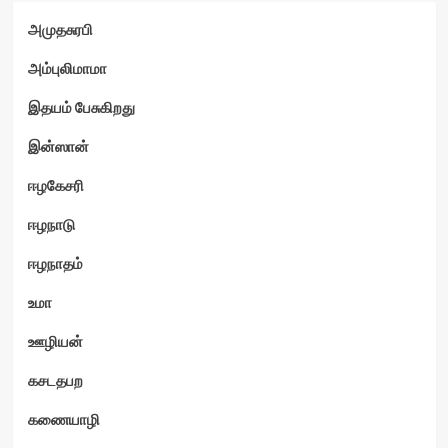
அமுதசுரபி
அம்புலிமாமா
இதயம் பேசுகிறது
இன்ஸான்
ஈழகேசரி
ஈழநாடு
ஈழநாதம்
உமா
ஊழியன்
கசடதபற
கணையாழி