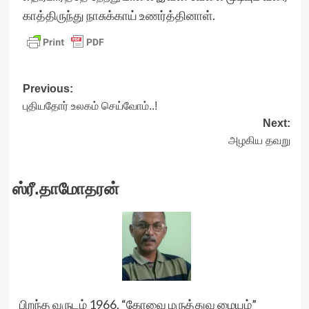
காத்திருந்து நாசுக்காய் உணர்த்தினாள்.
Post
Previous:
புதியதோர் உலகம் செய்வோம்..!
navigation
Next:
அழகிய தவறு
ஸ்ரீ.தாமோதரன்
பிறந்த வருடம் 1966, “கோவை மருத்துவ மையம்”