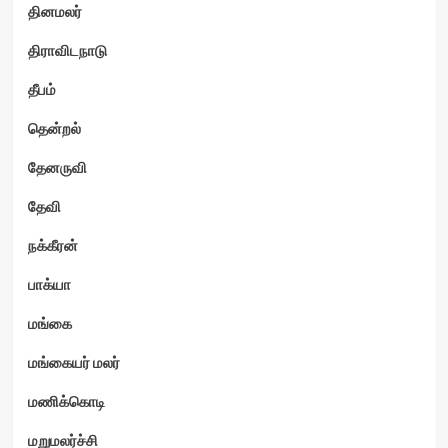
தினமலர்
திராவிடநாடு
தீபம்
தென்றல்
தேனருவி
தேவி
நக்கீரன்
பாக்யா
மங்கை
மங்கையர் மலர்
மணிக்கொடி
மறுமலர்ச்சி