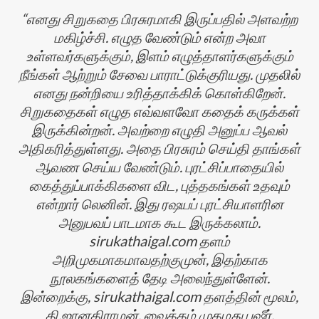
எனது சிறுகதை பிரசுரமாகி இருப்பதில் அளவற்ற
மகிழ்ச்சி. எழுத வேண்டும் என்ற அவா
உள்ளவர்களுக்கும், இளம் எழுத்தாளர்களுக்கும்
நீங்கள் ஆற்றும் சேவை பாராட்டுக்குரியது. முதலில்
எனது நன்றியை உரித்தாக்கிக் கொள்கிறேன்.
சிறுகதைகள் எழுத எவ்வளவோ கதைக் கருக்கள்
இருக்கின்றன். அவற்றை எழுதி அனுப்ப ஆவல்
அதிகரித்துள்ளது. அதை பிரசுரம் செய்தி தாங்கள்
ஆவண செய்ய வேண்டும். புரட்சிப்பாதையில்
கைத்துப்பாக்கிகளை விட, புத்தகங்கள் உதவும்
என்றார் லெனின். இது ரஷயப் புரட்சியாளரின
அனுபவப் பாடமாக கூட இருக்கலாம்.
sirukathaigal.com தளம்
அறிமுகமாகமாவதற்குமுன், இதற்காக
நூலகங்களைத் தேடி அலைந்துள்ளேன்.
இன்றைக்கு, sirukathaigal.com தளத்தின் மூலம்,
தி.ஜானகிராமன், வைக்கம் முகமது பஷீர்,