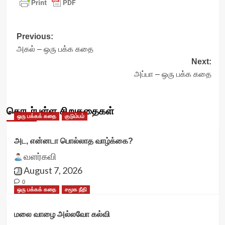
Post
Previous:
அகல் – ஒரு பக்க கதை
navigation
Next:
அப்பா – ஒரு பக்க கதை
தொடர்புள்ள சிறுகதைகள்
ஒரு பக்கக் கதை
குடும்பம்
அட, என்னடா பொல்லாத வாழ்க்கை?
வளர்கவி
August 7, 2026
0
ஒரு பக்கக் கதை
சமூக நீதி
மலை வாழை அல்லவோ கல்வி