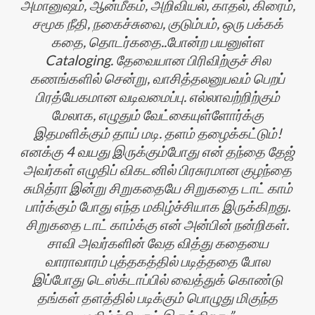
அமானுஷம், ஆன்மீகம், அறிவியல், காதல், கிரைம்,
சமூக நீதி, நகைச்சுவை, குடும்பம், ஒரு பக்கக்
கதை, தொடர்கதை..போன்ற பயனுள்ள
Cataloging. தேவையான பிரிவிற்குச் சில
கணங்களில் சென்று, வாசித்தலனுபவம் பெறப்
பிரத்யேகமான வடிவமைப்பு. எல்லாவற்றிற்கும்
மேலாக, எழுதும் வேட்கையுள்ளோர்க்கு
இதமளிக்கும் தாய் மடி. தளம் தழைக்கட்டும்!
எனக்கு 4 வயது இருக்கும்போது என் தந்தை தேஜ்
அவர்கள் எழுதிப் விகடனில் பிரசுரமான குழந்தை
சுமித்ரா இன்று சிறுகதையே சிறுகதை டாட் காம்
பார்க்கும் போது எந்த மகிழ்ச்சியாக இருக்கிறது.
சிறுகதை டாட் காம்க்கு என் அன்பின் நன்றிகள்.
சாவி அவர்களின் வேத வித்து கதையை
வாராவாரம் புத்தகத்தில் படித்ததை போல
இப்போது டெஸ்க்டாப்பில் வைத்துக் கொண்டு
தங்கள் தளத்தில் படிக்கும் பொழுது மிகுந்த