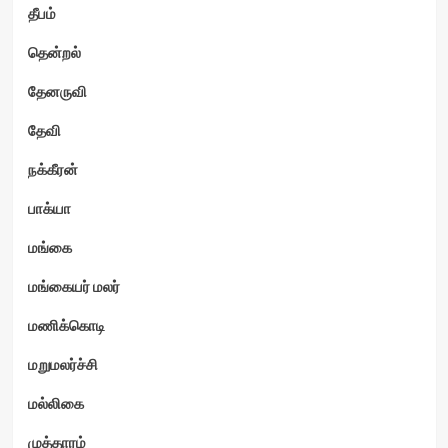
தீபம்
தென்றல்
தேனருவி
தேவி
நக்கீரன்
பாக்யா
மங்கை
மங்கையர் மலர்
மணிக்கொடி
மறுமலர்ச்சி
மல்லிகை
முத்தாரம்