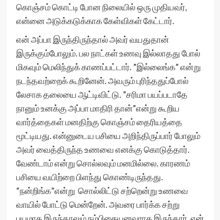
கொஞ்சம் கொட்டி போன நிலையில் ஒரு முதியவர்,
என்னை அடுக்கடுக்காக கேள்விகள் கேட்டார்.
என் அப்பா இருந்திருந்தால் அவர் வயதுதான்
இருக்கும்போலும். பல நாட்கள் உணவு இல்லாதது போல்
மிகவும் மெலிந்துக் காணப்பட்டார். ”இல்லைங்க” என்று
நடந்தவற்றைக் கூறினேன். அவரும் புரிந்ததுப்போல்
லேசாக தலையை ஆட்டிவிட்டு. ”சரிமா பயப்படாதே
நானும் உனக்கு அப்பா மாதிரி தான்”என்று கூறிய
வார்த்தைகள் மனதிற்கு கொஞ்சம் தைரியத்தை
மூட்டியது. என்னுடைய பசியை அறிந்திருப்பார் போலும்
அவர் வைத்திருந்த உணவை எனக்கு கொடுத்தார்.
வேண்டாம் என்று சொல்லவும் மனமில்லை. காரணம்
பசியை வயிற்றை பிளந்து கொண்டிருந்தது.
“நன்றிங்க”என்று சொல்லிட்டு சற்றென்று உணவை
வாயில் போட்டு மென்றேன். அவரை பார்க்க சற்று
பயமாக இருந்தாலும் நம்பிகையனவராக இருந்தார். என்