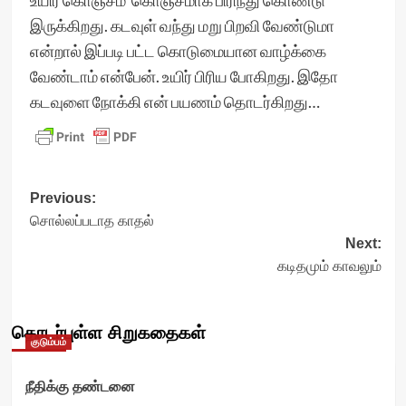
உயிர் கொஞ்சம் கொஞ்சமாக பிரிந்து கொண்டு
இருக்கிறது. கடவுள் வந்து மறு பிறவி வேண்டுமா
என்றால் இப்படி பட்ட கொடுமையான வாழ்க்கை
வேண்டாம் என்பேன். உயிர் பிரிய போகிறது. இதோ
கடவுளை நோக்கி என் பயணம் தொடர்கிறது…
Post
Previous:
சொல்லப்படாத காதல்
navigation
Next:
கடிதமும் காவலும்
தொடர்புள்ள சிறுகதைகள்
குடும்பம்
நீதிக்கு தண்டனை