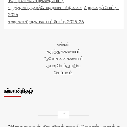
ஈரோடு வாசல் சிறுகதை போட்டி
எழுத்தாளர் தனுஷ்கோடி ராமசாமி நினைவு சிறுகதைப் போட்டி -
2026
சஹானா சிறந்த படைப்புப் போட்டி 2025-26
உங்கள்
கருத்துக்களையும்
ஆலோசனைகளையும்
தயவு செய்து பதிவு
செய்யவும்.
நற்சான்றிதழ்
சிறுகதைகள் மீது தீராக் காதல் கொண்ட எனக்கு