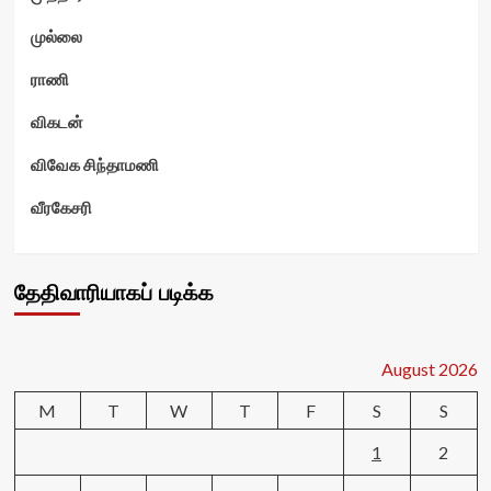
முல்லை
ராணி
விகடன்
விவேக சிந்தாமணி
வீரகேசரி
தேதிவாரியாகப் படிக்க
August 2026
M
T
W
T
F
S
S
1
2