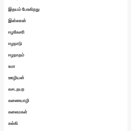
இதயம் பேசுகிறது
ம்
இன்ஸான்
ஈழகேசரி
ஈழநாடு
ஈழநாதம்
உமா
ஊழியன்
கசடதபற
கணையாழி
கலைமகள்
கல்கி