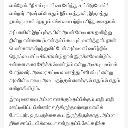
என்றேன். ”நீ சாப்டியா? வா சேர்ந்து சாப்பிடுவோம்”
என்றார். அவர் எப்போதும் இப்படித்தான், இருபத்து
நான்கு மணி நேரமும் எங்களை பற்றிய சிந்தனைதான்
அப்பாவின் இறப்புக்கு பின் அயன் லேடியாக தனித்து
நின்று என்னையும் என் தம்பியையும் வளர்த்தார். நான்
பெண்ணாக பிறந்துவிட்டேன் அல்லவா? வயிற்றில்
நெருப்பை கட்டிக்கொண்டுதான் இருக்கவேண்டும்.
உன்னை கரை சேர்க்க வேண்டும் என்று அடிகடி புலம்பல்
போடுவார். அவரை கட்டியணைத்து ”சரி சுப்பு” என்று
அவரின் வாயை அடைபதற்குள் எனக்கு போதும் போதும்
என்றாகிவிடும்.
இரவு உணவை அம்மா எனக்கும் தம்பிக்கும் மாறி மாறி
ஊட்டிவிட்ட பின்னரே எஞ்சிருந்தவற்றை வாயில்
போட்டார். ஒரு பருக்கை கூட இருந்திருக்காது. அம்மா
நீங்க சாப்பிடவில்லையா என்று தம்பி கேட்க நீங்க