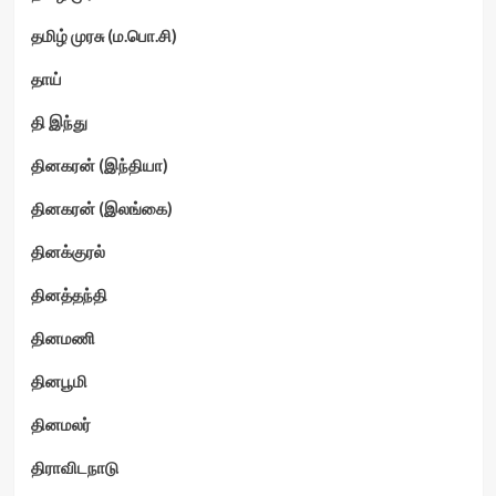
தமிழ் முரசு (ம.பொ.சி)
தாய்
தி இந்து
தினகரன் (இந்தியா)
தினகரன் (இலங்கை)
தினக்குரல்
தினத்தந்தி
தினமணி
தினபூமி
தினமலர்
திராவிடநாடு