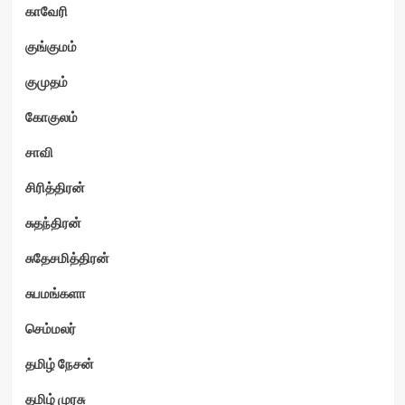
காவேரி
குங்குமம்
குமுதம்
கோகுலம்
சாவி
சிரித்திரன்
சுதந்திரன்
சுதேசமித்திரன்
சுபமங்களா
செம்மலர்
தமிழ் நேசன்
தமிழ் முரசு