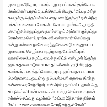
முன்புறம் அதே மர்ம சுவர். மறுபடியும் எனக்குள்ளே பல
கேள்விகள் பரதம் ஆடத்தொடங்கியது. ”அப்படி அந்த
சுவருக்கு அந்தப்பக்கம் புதையலா இருக்கு? ஏன் அந்த
பக்கம் என்னைய போக விடவே மாட்றாங்க. அதபத்தி
தெரிஞ்சிக்கணும்னு நெனச்சாலும் அவ்ளோ குற்றம்னு
சொல்லாம சொல்றாங்க. சரி என்னதான் செய்வது
என்று என்னை நானே கடிந்துகொண்டு என்னுடைய
மூளையை செருப்பை கழற்றுவதுபோல் வீட்டின்
வாசலிலையே கழட்டி வைத்துவிட்டு என் முன் இருந்த
ஒரு கதவை கடுமையாக தட்டினேன். குழி விழுந்த
கண்கள், நரைத்துப்போன முடியுடனும் ஒரு உயரமான
மெலிதான உடலுடன் ஒரு பெண்மணி கதவை திறந்து
என்னை வரவேற்கிறார். என் அன்பு தாய் சுப்பு தான் அது.
சுப்புலெச்சுமி என்பவளை சுப்பு என்று செல்லமாக நான்
நக்கல் செய்வது வழக்கம். ”அம்மா இந்தாங்க நீங்கள்
கேட்ட உணவுகளைகளை கொடுவந்துள்ளேன்”