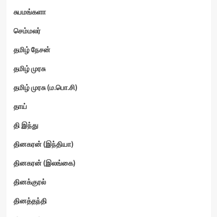
சுபமங்களா
செம்மலர்
தமிழ் நேசன்
தமிழ் முரசு
தமிழ் முரசு (ம.பொ.சி)
தாய்
தி இந்து
தினகரன் (இந்தியா)
தினகரன் (இலங்கை)
தினக்குரல்
தினத்தந்தி