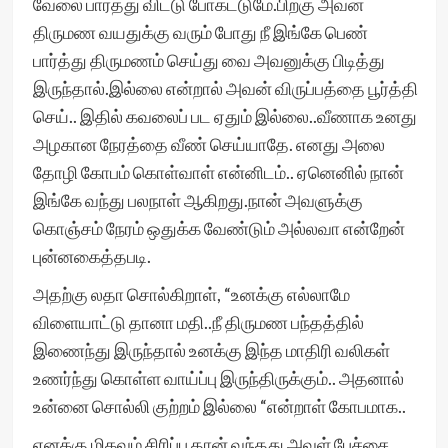
வேலை பார்த்து விட்டு போகட்டுமே.பிறகு அவன்
திருமண வயதுக்கு வரும் போது நீ இங்கே பெண்
பார்த்து திருமணம் செய்து வை அவனுக்கு பிடித்து
இருந்தால்.இல்லை என்றால் அவன் விருப்பத்தை பூர்த்தி
செய்.. இதில் கவலைப் பட ஏதும் இல்லை..வீணாக உனது
அழகான நேரத்தை வீண் செய்யாதே. எனது அலை
தோழி கோபம் கொள்வாள் என்னிடம்.. ஏனெனில் நான்
இங்கே வந்து பலநாள் ஆகிறது.நான் அவளுக்கு
கொஞ்சம் நேரம் ஒதுக்க வேண்டும் அல்லவா என்றேன்
புன்னகைத்தபடி.
அதற்கு லதா சொல்கிறாள், “உனக்கு எல்லாமே
விளையாட்டு தானா மதி..நீ திருமண பந்தத்தில்
இணைந்து இருந்தால் உனக்கு இந்த மாதிரி வலிகள்
உணர்ந்து கொள்ள வாய்ப்பு இருந்திருக்கும்.. அதனால்
உன்னை சொல்லி குற்றம் இல்லை “என்றாள் கோபமாக..
எனக்கு மிகவும் சிரிப்பு தான் வந்தது அவள் பேச்சை