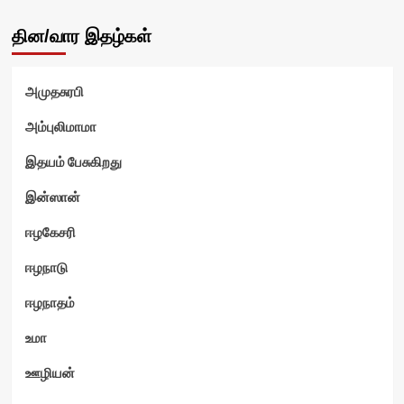
தின/வார இதழ்கள்
அமுதசுரபி
அம்புலிமாமா
இதயம் பேசுகிறது
இன்ஸான்
ஈழகேசரி
ஈழநாடு
ஈழநாதம்
உமா
ஊழியன்