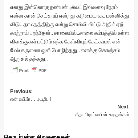
எனது இன்னொரு நண்பன் புல்லட் இவ்வளவு நேரம்
என்ன தான் செய்தாய் என்றது கடுமையாக.. மன்னித்து
விடு.. தாமதத்திற்கு என்று சொல்லி விட்டு அதில் ஏறி
காற்றாய் பறந்தேன்.. சாலையில்..சாலை கம்பத்தில் உள்ள
விளக்குகள் மட்டும் எந்த கேள்வியும் கேட்காமல் என்
மேல் கருணை ஒளி பொழிந்தது.. எனக்கு கொஞ்சம்
ஆறுதல் தந்தது..
Post
Previous:
என் உயிரே… மயூரி..!
navigation
Next:
சீதா பிராட்டியின் கடிதங்கள்
தொடர்புள்ள சிறுகதைகள்