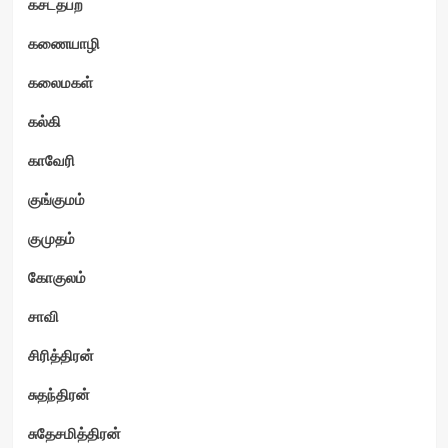
கசடதபற
கணையாழி
கலைமகள்
கல்கி
காவேரி
குங்குமம்
குமுதம்
கோகுலம்
சாவி
சிரித்திரன்
சுதந்திரன்
சுதேசமித்திரன்