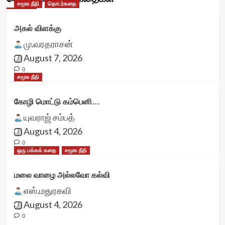
சமூக நீதி
தொடர்கதை
அகல் விளக்கு
மு.வரதராசன்
August 7, 2026
0
சமூக நீதி
கோழி மொட்டு கம்பெனி…
யுவராஜ் சம்பத்
August 4, 2026
0
ஒரு பக்கக் கதை
சமூக நீதி
மலை வாழை அல்லவோ கல்வி
எஸ்.மதுரகவி
August 4, 2026
0