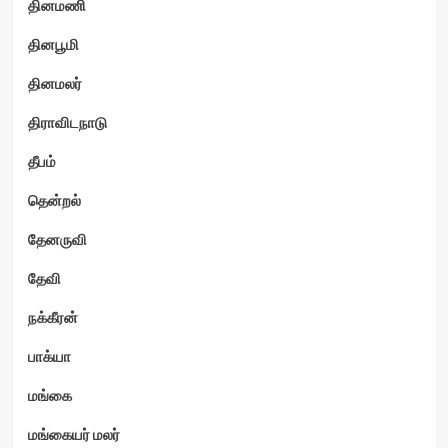
தினமணி
தினபூமி
தினமலர்
திராவிடநாடு
தீபம்
தென்றல்
தேனருவி
தேவி
நக்கீரன்
பாக்யா
மங்கை
மங்கையர் மலர்