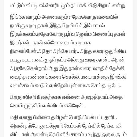
மட்டும் எப்படி எல்லோரிடமும் நட்பாகி விடுகிறாய் என்று.
இங்கே வாழும் அனைவரும் ஏதோவொரு வகையில்
நமக்கு உறவு தான்.இந்த பிறவியில் இல்லாமல்
இருக்கலாம்.ஏதோவோரு பூர்வ ஜென்ம பிணைப்பு தான்
இவர்கள்.. நான் எல்லோரையும் உறவாக
நினைப்பேன்.அதோ அங்கே பார்.. அந்த கரை ஒதுங்கிய
படகு கூட எனக்கு ஓர் நட்பு அல்லது உறவு தான்.. அதன்
அருகே சென்றால் அது இதுநாள் வரை மனதில் தேக்கி
வைத்த எண்ணங்களை சொல்லி மனபாரத்தை இறக்கி
வைக்கவும் கூடும் என்றேன் புன்னகை செய்தபடியே..
பிறகு சரிசரி நீ எதற்காக என்னை அழைத்தாய்.அதை
சொல் முதலில் என்னிடம் என்றேன்.
மதி எனது பிள்ளை தமிழன் பொறியியல் பட்டதாரி..
அவன் தற்போது கல்லூரி கேம்பஸ் தேர்வில் தேர்வாகி
விட்டான்.அவன் டிரெயினிங் காலம் முடிந்து ஒரு வருடம்