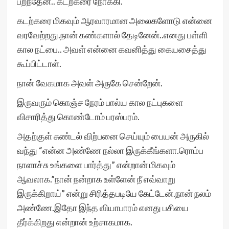
பறந்தேன்.. கடற்கரை நோக்கி.
கடற்கரை மிகவும் ஆரவாரமான அலைகளோடு என்னை
வரவேற்றது.நான் கண்களால் தேடினேன்..எனது பள்ளி
கால நட்பை.. அவள் என்னை கவனித்து கையசைத்து
கூப்பிட்டாள்.
நான் வேகமாக அவள் அருகே சென்றேன்.
இருவரும் கொஞ்ச நேரம் பால்ய கால நட்புகளை
விசாரித்து கொண்டோம் பரஸ்பரம்.
அதற்குள் சுண்டல் விற்பனை செய்யும் பையன் அருகில்
வந்து “என்ன அண்ணே நல்லா இருக்கீங்களா.ரொம்ப
நாளாச்சு உங்களை பார்த்து” என்றான் மிகவும்
ஆவலாக.”நான் நன்றாக உள்ளேன் நீ எவ்வாறு
இருக்கிறாய்” என்று சிரித்தபடியே கேட்டேன்.நான் நலம்
அண்ணே.இதோ இந்த வியாபாரம் எனது பசியை
தீர்க்கிறது என்றான் உற்சாகமாக.