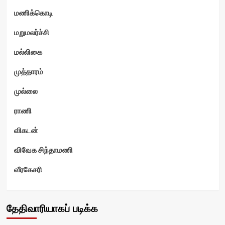
மணிக்கொடி
மறுமலர்ச்சி
மல்லிகை
முத்தாரம்
முல்லை
ராணி
விகடன்
விவேக சிந்தாமணி
வீரகேசரி
தேதிவாரியாகப் படிக்க