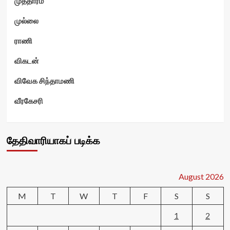
முத்தாரம்
முல்லை
ராணி
விகடன்
விவேக சிந்தாமணி
வீரகேசரி
தேதிவாரியாகப் படிக்க
August 2026
M
T
W
T
F
S
S
1
2