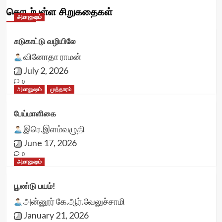
தொடர்புள்ள சிறுகதைகள்
அமானுஷம்
சுடுகாட்டு வழியிலே
வினோதா ராமன்
July 2, 2026
0
அமானுஷம்
முத்தாரம்
பேய்மாளிகை
இரெ.இளம்வழுதி
June 17, 2026
0
அமானுஷம்
பூண்டு பயம்!
அன்னூர் கே.ஆர்.வேலுச்சாமி
January 21, 2026