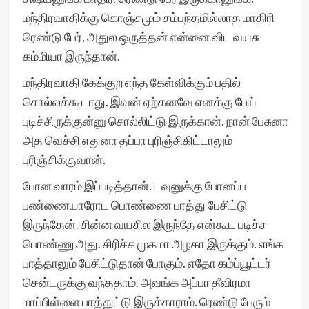
ம‌ந்திர‌வாதிக்கு கொஞ்ச‌மும் ச‌ம்ப‌ந்த‌மில்லாத‌ மாதிரி
ரெண்டு பேர், அதுல‌ ஒருத்த‌ன் என்னை விட‌ வய‌சு
க‌ம்மியா இருந்தான்.
ம‌ந்திர‌வாதி கேக்குற‌ எந்த‌ கேள்விக்கும் ப‌தில்
சொல்ல‌க்கூடாது. இவ‌ன் ஏற்க‌ன‌வே என‌க்கு பேய்
புடிச்சிருக்குன்னு சொல்லிட்டு இருக்கான். நான் பேசுனா
அத‌ வெச்சி எதுனா த‌ப்பா புரிஞ்சிகிட்டாலும்
புரிஞ்சிக்குவான்.
போன‌ வார‌ம் இப்ப‌டித்தான். டவுனுக்கு போனப்ப
ப‌ண்ணையாரோட‌ பொண்ணை பாத்து பேசிட்டு
இருந்தேன். சின்ன‌ வ‌ய‌சில‌ இருந்தே என்கூட‌ ப‌டிச்ச‌
பொண்ணு அது. சிரிச்ச‌ முக‌மா அழ‌கா இருக்கும். எங்க‌
பாத்தாலும் பேசிட்டுதான் போகும். எதோ க‌ம்ப்யூட்ட‌ர்
சென்ட‌ருக்கு வ‌ந்த‌தாம். அவ‌ங்க‌ அப்பா தீவிர‌மா
மாப்பிள்ளை பாத்துட்டு இருக்காராம். ரெண்டு பேரும்