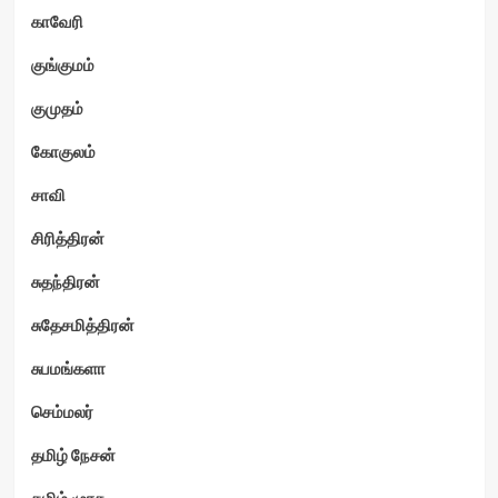
காவேரி
குங்குமம்
குமுதம்
கோகுலம்
சாவி
சிரித்திரன்
சுதந்திரன்
சுதேசமித்திரன்
சுபமங்களா
செம்மலர்
தமிழ் நேசன்
தமிழ் முரசு