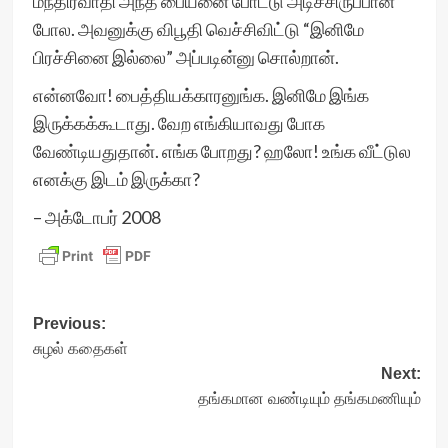
மந்திரவாதி அந்த பையனை போட்டு அடிச்சிருப்பான்
போல. அவனுக்கு விபூதி வெச்சிவிட்டு “இனிமே
பிரச்சினை இல்லை” அப்படின்னு சொல்றான்.
என்னவோ! பைத்தியக்காரனுங்க. இனிமே இங்க
இருக்கக்கூடாது. வேற எங்கியாவது போக
வேண்டியதுதான். எங்க போறது? ஹலோ! உங்க வீட்டுல
எனக்கு இடம் இருக்கா?
– அக்டோபர் 2008
Post
Previous:
சுழல் கதைகள்
navigation
Next:
தங்கமான வண்டியும் தங்கமணியும்