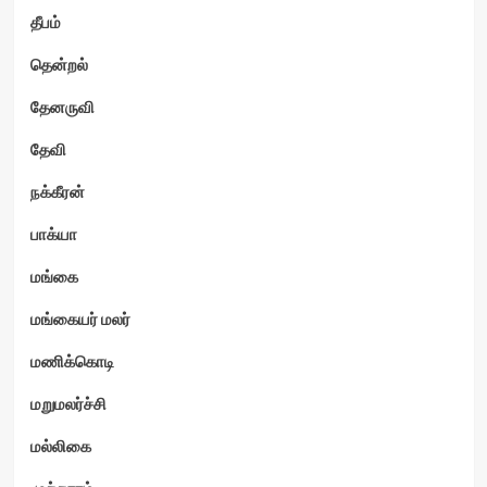
தீபம்
தென்றல்
தேனருவி
தேவி
நக்கீரன்
பாக்யா
மங்கை
மங்கையர் மலர்
மணிக்கொடி
மறுமலர்ச்சி
மல்லிகை