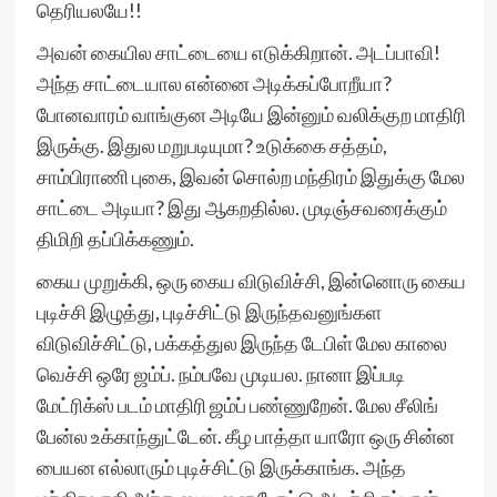
தெரியலயே!!
அவன் கையில சாட்டையை எடுக்கிறான். அடப்பாவி!
அந்த சாட்டையால என்னை அடிக்கப்போறீயா?
போனவாரம் வாங்குன அடியே இன்னும் வலிக்குற மாதிரி
இருக்கு. இதுல மறுபடியுமா? உடுக்கை சத்தம்,
சாம்பிராணி புகை, இவன் சொல்ற மந்திரம் இதுக்கு மேல
சாட்டை அடியா? இது ஆகறதில்ல. முடிஞ்சவரைக்கும்
திமிறி தப்பிக்கணும்.
கைய முறுக்கி, ஒரு கைய விடுவிச்சி, இன்னொரு கைய
புடிச்சி இழுத்து, புடிச்சிட்டு இருந்தவனுங்கள
விடுவிச்சிட்டு, பக்கத்துல இருந்த டேபிள் மேல காலை
வெச்சி ஒரே ஜம்ப். நம்பவே முடியல. நானா இப்படி
மேட்ரிக்ஸ் படம் மாதிரி ஜம்ப் பண்ணுறேன். மேல சீலிங்
பேன்ல உக்காந்துட்டேன். கீழ பாத்தா யாரோ ஒரு சின்ன
பையன எல்லாரும் புடிச்சிட்டு இருக்காங்க. அந்த