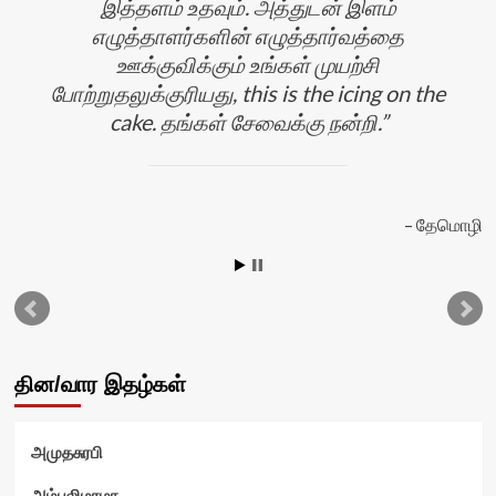
இத்தளம் உதவும். அத்துடன் இளம்
எழுத்தாளர்களின் எழுத்தார்வத்தை
ஊக்குவிக்கும் உங்கள் முயற்சி
போற்றுதலுக்குரியது, this is the icing on the
cake. தங்கள் சேவைக்கு நன்றி.
தேமொழி
ன்
தின/வார இதழ்கள்
அமுதசுரபி
அம்புலிமாமா