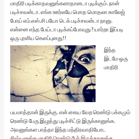
மாதிரி படிக்காதவனுங்களாதானடா புடிக்கும். நான்
படிச்சவன்டா. எங்க ஊர்லயே மொத மொதலா காலேஜ்
போய் எம்.எஸ்.சி பயோ டெக் படிச்சவன்டா நானு.
என்னை எந்த பேய்டா புடிக்கப்போவுது? யார்றா இப்படி
ஒரு புரளிய கெளப்புனது!!
இந்த
இடமே ஒரு
மாதிரி
பயமாத்தான் இருக்கு. என் கைய வேற ரெண்டு பக்கமும்
ரெண்டு பேரு இழுத்து புடிச்சிட்டு இருக்கானுங்க.
அவனுங்கள பாத்தா இந்த‌ ம‌ந்திர‌வாதியோட‌
சிஷ்ய‌னுங்க‌ மாதிரி ரெண்டு பேர் இருக்கானுங்க‌.