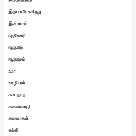
இதயம் பேசுகிறது
இன்ஸான்
ஈழகேசரி
ஈழநாடு
ஈழநாதம்
உமா
ஊழியன்
கசடதபற
கணையாழி
கலைமகள்
கல்கி