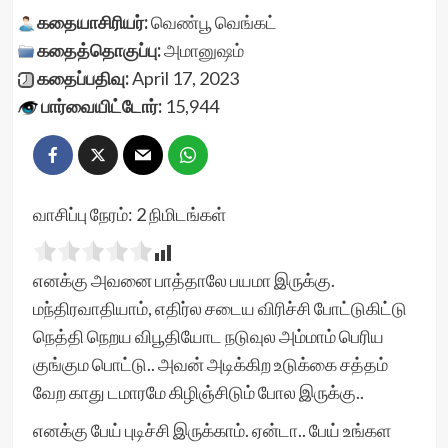
கதையாசிரியர்:
வெண்பூ வெங்கட்
கதைத்தொகுப்பு:
அமானுஷம்
கதைப்பதிவு:
April 17, 2023
பார்வையிட்டோர்:
15,944
வாசிப்பு நேரம்:
2
நிமிடங்கள்
எனக்கு அவனை பாத்தாலே பயமா இருக்கு.
மந்திரவாதியாம், எதிர்ல சடைய விரிச்சி போட்டுகிட்டு
நெத்தி நெறய விபூதியோட நடுவுல அம்மாம் பெரிய
குங்கும பொட்டு.. அவன் அடிக்கிற உடுக்கை சத்தம்
வேற காது டமாரமே கிழிஞ்சிடும் போல இருக்கு..
எனக்கு பேய் புடிச்சி இருக்காம். ஏன்டா.. பேய் உங்கள