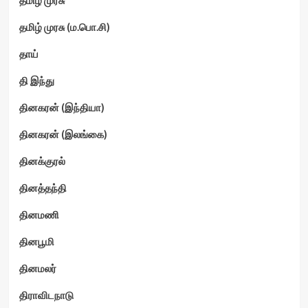
தமிழ் முரசு (ம.பொ.சி)
தாய்
தி இந்து
தினகரன் (இந்தியா)
தினகரன் (இலங்கை)
தினக்குரல்
தினத்தந்தி
தினமணி
தினபூமி
தினமலர்
திராவிடநாடு