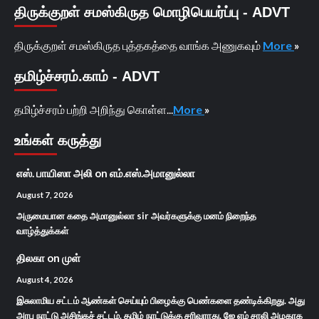
திருக்குறள் சமஸ்கிருத மொழிபெயர்ப்பு - ADVT
திருக்குறள் சமஸ்கிருத புத்தகத்தை வாங்க அணுகவும்
More
»
தமிழ்ச்சரம்.காம் - ADVT
தமிழ்ச்சரம் பற்றி அறிந்து கொள்ள...
More
»
உங்கள் கருத்து
எஸ். பாயிஸா அலி
on
எம்.எஸ்.அமானுல்லா
August 7, 2026
அருமையான கதை அமானுல்லா sir அவர்களுக்கு மனம் நிறைந்த
வாழ்த்துக்கள்
திலகா
on
முள்
August 4, 2026
இசுலாமிய சட்டம் ஆண்கள் செய்யும் பிழைக்கு பெண்களை தண்டிக்கிறது. அது
அரபு நாட்டு அசிங்கச் சட்டம். தமிழ் நாட்டுக்கு சரிவராது. ஜே எம் சாலி அழகாக