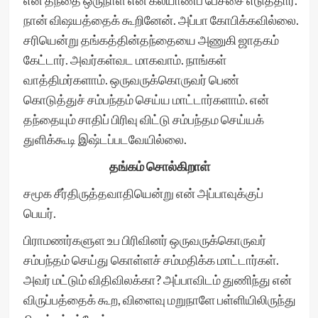
என் தந்தை ஒருநாள் என் கல்யாணப் பேச்சை எடுத்தார்.
நான் விஷயத்தைக் கூறினேன். அப்பா கோபிக்கவில்லை.
சரியென்று தங்கத்தின்தந்தையை அணுகி ஜாதகம்
கேட்டார். அவர்கள்வட மாகவாம். நாங்கள்
வாத்திமர்களாம். ஒருவருக்கொருவர் பெண்
கொடுத்துச் சம்பந்தம் செய்ய மாட்டார்களாம். என்
தந்தையும் சாதிப் பிரிவு விட்டு சம்பந்தம செய்யக்
துளிக்கூடி இஷ்டப்படவேயில்லை.
தங்கம் சொல்கிறாள்
சமூக சீர்திருத்தவாதியென்று என் அப்பாவுக்குப்
பெயர்.
பிராமணர்களுள உப பிரிவினர் ஒருவருக்கொருவர்
சம்பந்தம் செய்து கொள்ளச் சம்மதிக்க மாட்டார்கள்.
அவர் மட்டும் விதிவிலக்கா? அப்பாவிடம் துணிந்து என்
விருப்பத்தைக் கூற, விளைவு மறுநாளே பள்ளியிலிருந்து