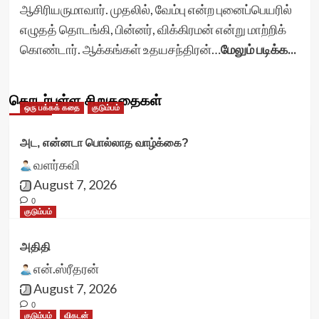
ஆசிரியருமாவார். முதலில், வேம்பு என்ற புனைப்பெயரில்
எழுதத் தொடங்கி, பின்னர், விக்கிரமன் என்று மாற்றிக்
கொண்டார். ஆக்கங்கள் உதயசந்திரன்…
மேலும் படிக்க...
தொடர்புள்ள சிறுகதைகள்
ஒரு பக்கக் கதை
குடும்பம்
அட, என்னடா பொல்லாத வாழ்க்கை?
வளர்கவி
August 7, 2026
0
குடும்பம்
அதிதி
என்.ஸ்ரீதரன்
August 7, 2026
0
குடும்பம்
விகடன்