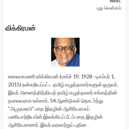
Next:
புது வெள்ளம்
விக்கிரமன்
கலைமாமணி விக்கிரமன் (மார்ச் 19, 1928 - டிசம்பர் 1,
2015) நன்கறியப்பட்ட தமிழ் எழுத்தாளர்களுள் ஒருவர்.
இவர் அனைத்திந்தியத் தமிழ் எழுத்தாளர் சங்கத்தின்
தலைவராக உள்ளார். 54 ஆண்டுகள் தொடர்ந்து
"அமுதசுரபி" மாத இதழின் ஆசிரியராகப்
பணியாற்றியபின் இலக்கியப் பீடம் மாத இதழின்
ஆசிரியரானார். இவர் வரலாற்றுப் புதின