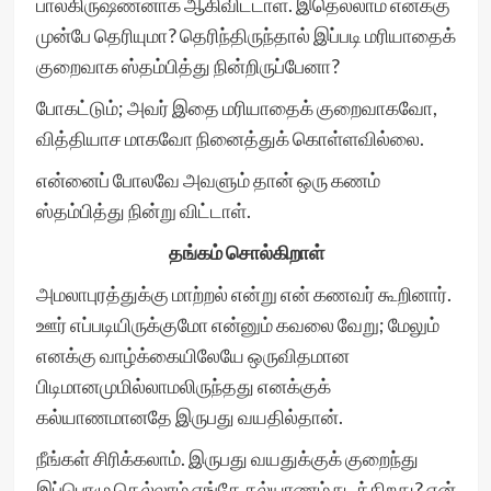
பாலகிருஷ்ணனாக ஆகிவிட்டாள். இதெல்லாம் எனக்கு
முன்பே தெரியுமா? தெரிந்திருந்தால் இப்படி மரியாதைக்
குறைவாக ஸ்தம்பித்து நின்றிருப்பேனா?
போகட்டும்; அவர் இதை மரியாதைக் குறைவாகவோ,
வித்தியாச மாகவோ நினைத்துக் கொள்ளவில்லை.
என்னைப் போலவே அவளும் தான் ஒரு கணம்
ஸ்தம்பித்து நின்று விட்டாள்.
தங்கம் சொல்கிறாள்
அமலாபுரத்துக்கு மாற்றல் என்று என் கணவர் கூறினார்.
ஊர் எப்படியிருக்குமோ என்னும் கவலை வேறு; மேலும்
எனக்கு வாழ்க்கையிலேயே ஒருவிதமான
பிடிமானமுமில்லாமலிருந்தது எனக்குக்
கல்யாணமானதே இருபது வயதில்தான்.
நீங்கள் சிரிக்கலாம். இருபது வயதுக்குக் குறைந்து
இப்பொழு தெல்லாம் எங்கே கல்யாணம் நடக்கிறது? என்