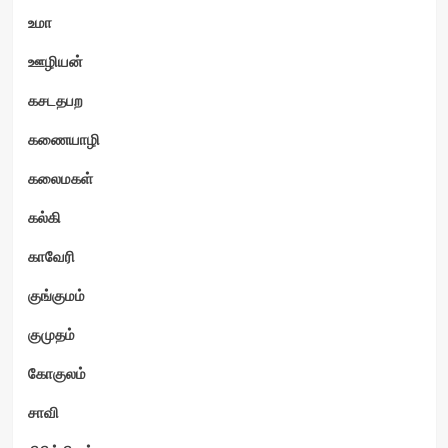
உமா
ஊழியன்
கசடதபற
கணையாழி
கலைமகள்
கல்கி
காவேரி
குங்குமம்
குமுதம்
கோகுலம்
சாவி