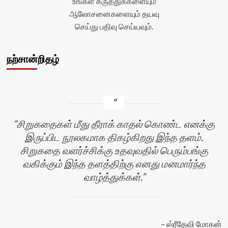
உங்கள் கருத்துக்களையும்
</span>
ஆலோசனைகளையும் தயவு
</div>
செய்து பதிவு செய்யவும்.
நற்சான்றிதழ்
சிறுகதைகள் மீது தீராக் காதல் கொண்ட எனக்கு
இருப்பிட நூலகமாக திகழ்கிறது இந்த தளம்.
சிறுகதை வளர்ச்சிக்கு உதவுவதில் பெரும்பங்கு
வகிக்கும் இந்த தளத்திற்கு எனது மனமார்ந்த
வாழ்த்துக்கள்.
ஸ்ரீதேவி மோகன்