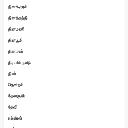
தினக்குரல்
தினத்தந்தி
தினமணி
தினபூமி
தினமலர்
திராவிடநாடு
தீபம்
தென்றல்
தேனருவி
தேவி
நக்கீரன்