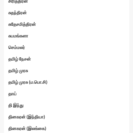
சிரித்திரன்
சுதந்திரன்
சுதேசமித்திரன்
சுபமங்களா
செம்மலர்
தமிழ் நேசன்
தமிழ் முரசு
தமிழ் முரசு (ம.பொ.சி)
தாய்
தி இந்து
தினகரன் (இந்தியா)
தினகரன் (இலங்கை)