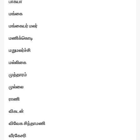
பாக்யா
மங்கை
மங்கையர் மலர்
மணிக்கொடி
மறுமலர்ச்சி
மல்லிகை
முத்தாரம்
முல்லை
ராணி
விகடன்
விவேக சிந்தாமணி
வீரகேசரி