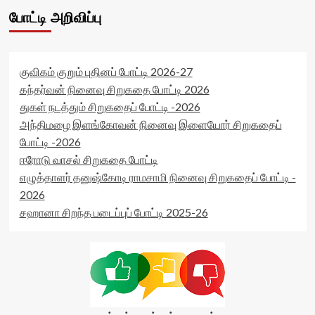
data-
rater-
readonly-
போட்டி அறிவிப்பு
ae4c4d677a852'
attribute='true'
data-
>
rating='0'
</div>
data-
<span
rater-
குவிகம் குறும் புதினப் போட்டி 2026-27
class='yasr-
starsize='16'
கந்தர்வன் நினைவு சிறுகதை போட்டி 2026
stars-
data-
துகள் நடத்தும் சிறுகதைப் போட்டி -2026
title-
rater-
average'>5
அந்திமழை இளங்கோவன் நினைவு இளையோர் சிறுகதைப்
postid='53778'
(1)
data-
போட்டி -2026
</span>
rater-
ஈரோடு வாசல் சிறுகதை போட்டி
</div>
readonly='true'
எழுத்தாளர் தனுஷ்கோடி ராமசாமி நினைவு சிறுகதைப் போட்டி -
data-
readonly-
2026
attribute='true'
சஹானா சிறந்த படைப்புப் போட்டி 2025-26
>
</div>
<span
class='yasr-
stars-
title-
average'>0
(0)