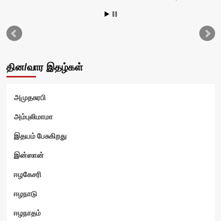
தின/வார இதழ்கள்
அமுதசுரபி
அம்புலிமாமா
இதயம் பேசுகிறது
ம்
இன்ஸான்
ஈழகேசரி
ஈழநாடு
ஈழநாதம்