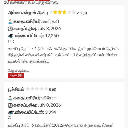
10 கதைகள் கிடைத்துள்ளன.
அம்மா என்றால் அன்பு..!
2.8 (6)
கதையாசிரியர்:
வளர்கவி
கதைப்பதிவு:
July 8, 2026
பார்வையிட்டோர்:
12,260
0
வாசிப்பு நேரம்:
< 1
நிமிடம்
செல்விக்குக் கொஞ்சம் முங்கோபம் அதிகம்.
சிடுமூஞ்சி என்ரு எல்லார் கிட்டவும் கெட்ட பேர் எடுத்துவிட்டாள். ‘சின்ன
வயதில் நல்ல குணங்கள்...
Read
மேலும் படிக்க...
more
சமூக நீதி
about
அம்மா
பூச்சியம்
0 (0)
என்றால்
அன்பு..!
கதையாசிரியர்:
திசேரா
<div
கதைப்பதிவு:
July 8, 2026
class="yasr-
பார்வையிட்டோர்:
3,994
vv-
0
stars-
title-
வாசிப்பு நேரம்:
6
நிமிடங்கள்
(2012ல் வெளியான சிறுகதை, ஸ்கேன்