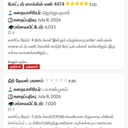
stars'
கல்யாண
</div>
மோட்டார் சைக்கிள் எண் 4474
5 (1)
data-
id='yasr-
டைரி!
rater-
visitor-
<div
கதையாசிரியர்:
ஜெ.ஜெயகுமார்
readonly='true'
votes-
class="yasr-
கதைப்பதிவு:
July 8, 2026
data-
readonly-
vv-
பார்வையிட்டோர்:
6,015
readonly-
rater-
stars-
attribute='true'
ba4e670a4d2a5'
0
title-
>
data-
container">
வாசிப்பு நேரம்:
4
நிமிடங்கள்
‘இன்றும் மற்றுமொரு நாளே’ என்பதால்
</div>
rating='0'
<div
காலை எட்டு மணி அளவில் காந்தி ரோட்டில் மக்கள் கார்களிலும், இரு
<span
data-
class='yasr-
சக்கர வாகனங்களிலும்...
class='yasr-
rater-
stars-
stars-
starsize='16'
title
Read
மேலும் படிக்க...
title-
data-
yasr-
more
குடும்பம்
முத்தாரம்
average'>3
rater-
rater-
about
(2)
postid='53766'
stars'
மோட்டார்
நீதி தேவன் மரணம்
</span>
0 (0)
data-
id='yasr-
சைக்கிள்
</div>
rater-
visitor-
எண்
கதையாசிரியர்:
ப.உ.சண்முகம்
readonly='true'
votes-
4474<div
கதைப்பதிவு:
July 8, 2026
data-
readonly-
class="yasr-
பார்வையிட்டோர்:
7,020
readonly-
rater-
vv-
attribute='true'
717e5a0a4ed61'
0
stars-
>
data-
title-
வாசிப்பு நேரம்:
5
நிமிடங்கள்
(1956ல் வெளியான சிறுகதை, ஸ்கேன்
</div>
rating='3'
container">
செய்யப்பட்ட படக்கோப்பிலிருந்து எளிதாக படிக்கக்கூடிய உரையாக
<span
data-
<div