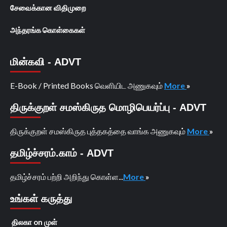
சேவைக்கான விதிமுறை
அந்தரங்க கொள்கைகள்
மின்கவி - ADVT
E-Book / Printed Books வெளியிட அணுகவும்
More
»
திருக்குறள் சமஸ்கிருத மொழிபெயர்ப்பு - ADVT
திருக்குறள் சமஸ்கிருத புத்தகத்தை வாங்க அணுகவும்
More
»
தமிழ்ச்சரம்.காம் - ADVT
தமிழ்ச்சரம் பற்றி அறிந்து கொள்ள...
More
»
உங்கள் கருத்து
திலகா
on
முள்