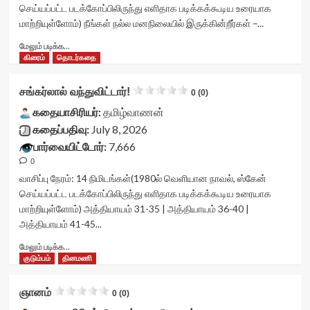
container">
செய்யப்பட்ட படக்கோப்பிலிருந்து எளிதாக படிக்கக்கூடிய உரையாக
<div
மாற்றியுள்ளோம்) நீங்கள் நல்ல மனநிலையில் இருக்கின்றீர்கள் –...
class='yasr-
stars-
Read
மேலும் படிக்க...
title
more
கிரைம்
தொடர்கதை
yasr-
about
rater-
பூச்சியம்<div
சங்கர்லால் வந்துவிட்டார்!
0 (0)
stars'
class="yasr-
id='yasr-
vv-
கதையாசிரியர்:
தமிழ்வாணன்
visitor-
stars-
கதைப்பதிவு:
July 8, 2026
votes-
title-
பார்வையிட்டோர்:
7,666
readonly-
container">
rater-
0
<div
7a94e671a440d'
class='yasr-
வாசிப்பு நேரம்:
14
நிமிடங்கள்
(1980ல் வெளியான நாவல், ஸ்கேன்
data-
stars-
செய்யப்பட்ட படக்கோப்பிலிருந்து எளிதாக படிக்கக்கூடிய உரையாக
rating='2.8'
title
மாற்றியுள்ளோம்) அத்தியாயம் 31-35 | அத்தியாயம் 36-40 |
data-
yasr-
அத்தியாயம் 41-45...
rater-
rater-
starsize='16'
stars'
Read
மேலும் படிக்க...
data-
id='yasr-
more
குடும்பம்
தினமணி
rater-
visitor-
about
postid='53770'
votes-
சங்கர்லால்
ஞானம்
data-
readonly-
0 (0)
வந்துவிட்டார்!
rater-
rater-