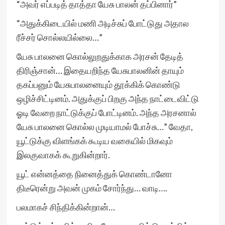
“அவர் எப்படித் தாத்தா யேசு பாலன் தப்பினார்”
“அதுக்கிடையில் மணி அடிச்சுப் போட்டுது அதால
ரீச்சர் சொல்லயில்லை…”
யேசு பாலனை கொல்லுறதுக்காக அரசன் தேடித்
திரிஞ்சான்… இதையறிந்த யேசுபாலனின் தாயும்
தகப்பனும் யேசுபாலனையும் தூக்கிக் கொண்டு
ஒழிச்சிட்டினம். அதுக்குப் பிறகு அந்த நாட்டைவிட்டு
ஓடி வேறை நாட்டுக்குப் போட்டினம். அந்த அரசனால்
யேசு பாலனை கொல்ல முடியாமல் போச்சு…” வேதா,
யூட்டுக்கு விளங்கக் கூடிய வகையில் மிகவும்
இலகுவாகக் கூறுகின்றார்.
யூட் என்னத்தை நினைத்துக் கொண்டானோ
திடீரென்று அவன் முகம் சோர்ந்து… வாடி….
பலமாகச் சிந்திக்கின்றான்…