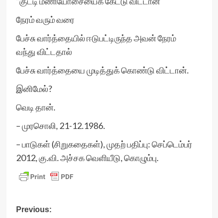
”குட்டி மணியோசையைக் கேட்டு விட்டான்
நேரம் வரும் வரை
பேச்சு வார்த்தையில் ஈடுபட்டிருந்த அவன் நேரம்
வந்து விட்டதால்
பேச்சு வார்த்தையை முடித்துக் கொண்டு விட்டான்.
இனிமேல்?
வெடி தான்.
– முரசொலி, 21-12.1986.
– பாடுகள் (சிறுகதைகள்), முதற் பதிப்பு: செப்டெம்பர்
2012, கு.வி. அச்சக வெளியீடு, கொழும்பு.
Post
Previous: