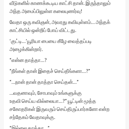
வீடுகளில் காணக்கூடிய காட்சி தான். இருந்தாலும்
அந்த அமைப்பிலுள்ள கலையுணர்வு!
வேதா ஒரு கவிஞன், அவரது கவியுள்ளம்… அந்தக்
காட்சியில் ஒன்றிப் போய் விட்டது.
‘குட்டி…’யூரியா பையை கீழே வைத்தப்படி
அழைக்கின்றார்.
“என்ன தாத்தா…?
“நீங்கள் தான் இதைச் செய்தீங்களா…?”
“…நான் தான் தாத்தா செய்தன்…”
…வதனாவும், சோபாவும் உங்களுக்கு
உதவி செய்ய வில்லையா…?” யூட்டின் மூத்த
சகோதரிகள் இருவரும் செய்திருப்பார்களோ என்ற
சந்தேகம் வேதாவுக்கு.
“இல்லை தாத்தா…”