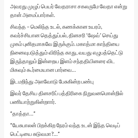
அவரது முழுப் பெயர் வேதராசா சகலருமே வேதா என்று
தான் அமைப்பார்கள்.
சிவந்த – மெலிந்த உடல், கணக்கான உயரம்,
கவர்ச்சியான தெத்துப்பல், தினசரி ‘ஷேவ்’ செய்து
முகம் புனிதமாகவே இருக்கும். மகாத்மா காந்தியை
நினைவுபடுத்தும் விரிந்த காது, வயது எழுபத்தெட்டு
இருந்தாலும் இன்றைய இளம் சந்ததியினரை விட
மிகவும் கூர்மையான பார்வை…
இடமறிந்து அளவோடு பேசுகின்ற பண்பு
இவர் தேசிய தினசரிப் பத்திரிகை நிறுவனமொன்றில்
பணியாற்றுகின்றாார்.
“தாத்தா…”
“யேசுபாலன் பிறக்கிற நேரம் வந்த உடன் இந்த வெடிப்
பெட்டியை சுடுவமா?…”