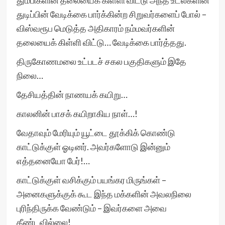
தும்பிகளின் தலையைக் கிள்ளி விட்டு அந்த உடல்களின்
துடிப்பின் வேடிக்கை பார்க்கின்ற சிறுவர்களைப் போல் –
விஸ்வரூப மெடுத்த அதிகாரம் நம்மவர்களின்
தலையைக் கிள்ளி விட்டு… வேடிக்கை பார்த்தது.
திருகோணமலை உட்படச் சகல பகுதிகளும் இதே
நிலை…
தேசியத்தின் நாணயக் கயிறு…
காலனின் பாசக் கயிறாகிய நாள்…!
வேதாவும் மேரியும் யூட்டை தூக்கிக் கொண்டு
காட்டுக்குள் ஓடினர். அவர்களோடு இன்னும்
எத்தனையோ பேர்!…
காட்டுக்குள் வசிக்கும் பயங்கர மிருங்கள் –
அனைகளுக்குக் கூட இந்த மக்களின் அவலநிலை
புரிந்திருக்க வேண்டும் – இவர்களை அவை
தீண்டவில்லை!