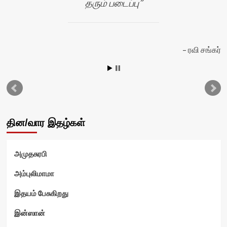
தரும் படைப்பு
ல்
ரவி சங்கர்
தின/வார இதழ்கள்
அமுதசுரபி
அம்புலிமாமா
இதயம் பேசுகிறது
இன்ஸான்