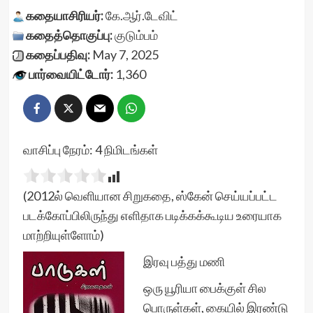
கதையாசிரியர்:
கே.ஆர்.டேவிட்
கதைத்தொகுப்பு:
குடும்பம்
கதைப்பதிவு:
May 7, 2025
பார்வையிட்டோர்:
1,360
வாசிப்பு நேரம்:
4
நிமிடங்கள்
(2012ல் வெளியான சிறுகதை, ஸ்கேன் செய்யப்பட்ட
படக்கோப்பிலிருந்து எளிதாக படிக்கக்கூடிய உரையாக
மாற்றியுள்ளோம்)
இரவு பத்து மணி
ஒரு யூரியா பைக்குள் சில
பொருள்கள், கையில் இரண்டு