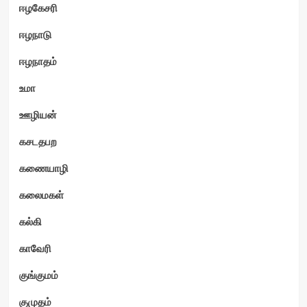
ஈழகேசரி
ஈழநாடு
ஈழநாதம்
உமா
ஊழியன்
கசடதபற
கணையாழி
கலைமகள்
கல்கி
காவேரி
குங்குமம்
குமுதம்