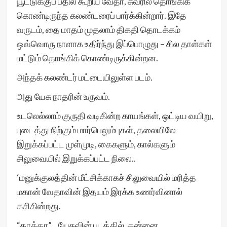
யூட்டுக்குப் பதில் கூறிய வேதா, சுவரில் தொங்கிக்
கொண்டிருந்த கலண்டரைப் பார்க்கின்றார். இதே
வருடம், தை மாதம் முதலாம் திகதி தொடக்கம்
ஒவ்வொரு நாளாக உதிர்ந்து இப்பொழுது – சில தாள்கள்
மட்டும் தொங்கிக் கொண்டிருக்கின்றன.
அந்தக் கலண்டர் மட்டையிலுள்ள படம்.
அது யேசு நாதரின் உருவம்.
உடலெல்லாம் குருதி வடிகின்ற காயங்கள், ஒட்டிய வயிறு,
புடைத்து நிற்கும் மார்பெலும்புகள், தலையிலே
இறுக்கப்பட்ட முள்முடி, கைகளும், கால்களும்
சிலுவையில் இறுக்கப்பட்ட நிலை..
‘மனுக்குலத்தின் மீட்சிக்காகச் சிலுவையில் மரித்த
மகான் வேதாவின் இதயம் இரக்க உணர்வினால்
கசிகின்றது.
“தாத்தா”…யேசுவின் படத்தில், தன்னை