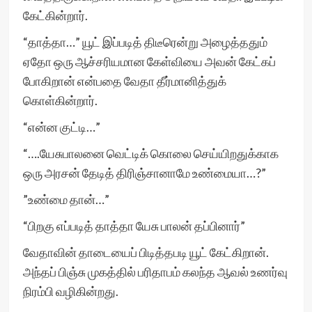
கேட்கின்றார்.
“தாத்தா…” யூட் இப்படித் திடீரென்று அழைத்ததும்
ஏதோ ஒரு ஆச்சரியமான கேள்வியை அவன் கேட்கப்
போகிறான் என்பதை வேதா தீர்மானித்துக்
கொள்கின்றார்.
“என்ன குட்டி…”
“….யேசுபாலனை வெட்டிக் கொலை செய்யிறதுக்காக
ஒரு அரசன் தேடித் திரிஞ்சானாமே உண்மையா…?”
”உண்மை தான்…”
“பிறகு எப்படித் தாத்தா யேசு பாலன் தப்பினார்”
வேதாவின் தாடையைப் பிடித்தபடி யூட் கேட்கிறான்.
அந்தப் பிஞ்சு முகத்தில் பரிதாபம் கலந்த ஆவல் உணர்வு
நிரம்பி வழிகின்றது.