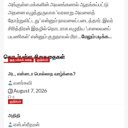
அங்குள்ள மக்களின் அவலங்களால் ஆதங்கப்பட்டு
அதனை எழுத்துருவாக 'வரலாறு அவளைத்
தோற்றுவிட்டது' என்னும் நாவலைப் படைத்தார். இவர்
சிரித்திரன் இதழில் தொடராக எழுதிய 'பாலைவனப்
பயணிகள்' என்னும் குறுநாவல் மீரா…
மேலும் படிக்க...
தொடர்புள்ள சிறுகதைகள்
ஒரு பக்கக் கதை
குடும்பம்
அட, என்னடா பொல்லாத வாழ்க்கை?
வளர்கவி
August 7, 2026
0
குடும்பம்
அதிதி
என்.ஸ்ரீதரன்