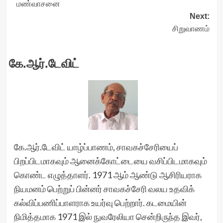
மண்வாசனை
navigation
Next:
சிறுவாணம்
கே.ஆர்.டேவிட்
கே.ஆர்.டேவிட் யாழ்ப்பாணம், சாவகச்சேரியைப்
பிறப்பிடமாகவும் ஆனைக்கோட்டையை வசிப்பிடமாகவும்
கொண்ட எழுத்தாளர். 1971 ஆம் ஆண்டு ஆசிரியராக
நியமனம் பெற்றுப் பின்னர் சாவகச்சேரி வலய உதவிக்
கல்விப்பணிப்பாளராக உயர்வு பெற்றார். கடமையின்
நிமித்தமாக 1971 இல் நுவரேலியா சென்றிருந்த இவர்,