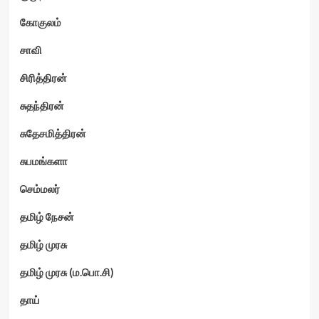
கோகுலம்
சாவி
சிரித்திரன்
சுதந்திரன்
சுதேசமித்திரன்
சுபமங்களா
செம்மலர்
தமிழ் நேசன்
தமிழ் முரசு
தமிழ் முரசு (ம.பொ.சி)
தாய்