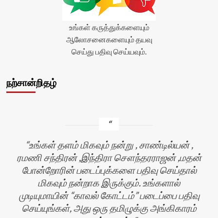
உங்கள் கருத்துக்களையும்
ஆலோசனைகளையும் தயவு
செய்து பதிவு செய்யவும்.
நற்சான்றிதழ்
உங்கள் தளம் மிகவும் நன்று , சாண்டில்யன் ,
ரமணி சந்திரன் ,இந்திரா சௌந்தரராஜன் ,மதன்
போன்றோரின் படைப்புக்களை பதிவு செய்தால்
மிகவும் நன்றாக இருக்கும். உங்களால்
முடியுமாயின் “காவல் கோட்டம்” படைப்பை பதிவு
செய்யுங்கள், அது ஒரு தமிழுக்கு அங்கிகாரம்