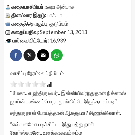
கதையாசிரியர்:
உஷா அன்பரசு
தின/வார இதழ்:
பாக்யா
கதைத்தொகுப்பு:
குடும்பம்
கதைப்பதிவு:
September 13, 2013
பார்வையிட்டோர்:
16,939
வாசிப்பு நேரம்:
< 1
நிமிடம்
“ மேகா.. எழந்திரு டியர்.. இன்னியிலர்ந்துதான் நீ க்ளாஸ்
ஜாய்ன் பண்ணப்போற.. தூங்கிட்டே இருந்தா எப்படி?
சந்துரு நான் போய்த்தான் ஆகனுமா? சிணுங்கினாள்.
“எவ்வளவோ படிச்சிட்ட.. இது பத்து நாள்
கோர்ஸ்தானே.. உனக்காகவும் நம்ம