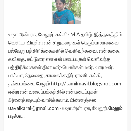
உஷா அன்பரசு, வேலூர். கல்வி- M.A தமிழ். இத்தளத்தில்
வெளியாகியுள்ள என் சிறுகதைகள் பெரும்பாலானவை
பல்வேறு பத்திரிக்கைகளில் வெளிவந்தவை. என் கதை,
கவிதை, கட்டுரை என என் படைப்புகள் வெளிவந்த
பத்திரிக்கைகள் தினமலர்-பெண்கள் மலர், வாரமலர்,
பாக்யா, தேவதை, காலைக்கதிர், ராணி, கல்கி,
தங்கமங்கை. மேலும் http://tamilmayil.blogspot.com
என்ற என் வலைப்பக்கத்தில் என் படைப்புகள்
அனைத்தையும் வாசிக்கலாம். மின்னஞ்சல்:
uavaikarai@gmail.com - உஷா அன்பரசு, வேலூர்.
மேலும்
படிக்க...