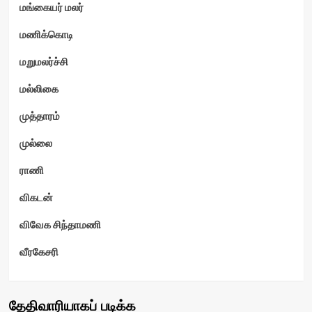
மங்கையர் மலர்
மணிக்கொடி
மறுமலர்ச்சி
மல்லிகை
முத்தாரம்
முல்லை
ராணி
விகடன்
விவேக சிந்தாமணி
வீரகேசரி
தேதிவாரியாகப் படிக்க