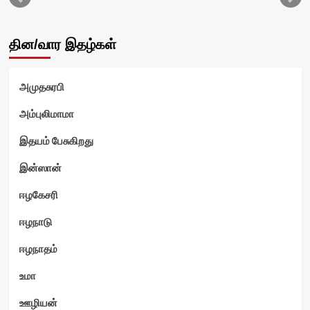
தின/வார இதழ்கள்
அமுதசுரபி
அம்புலிமாமா
இதயம் பேசுகிறது
இன்ஸான்
ஈழகேசரி
ஈழநாடு
ஈழநாதம்
உமா
ஊழியன்