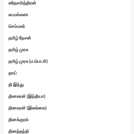
சுதேசமித்திரன்
சுபமங்களா
செம்மலர்
தமிழ் நேசன்
தமிழ் முரசு
தமிழ் முரசு (ம.பொ.சி)
தாய்
தி இந்து
தினகரன் (இந்தியா)
தினகரன் (இலங்கை)
தினக்குரல்
தினத்தந்தி