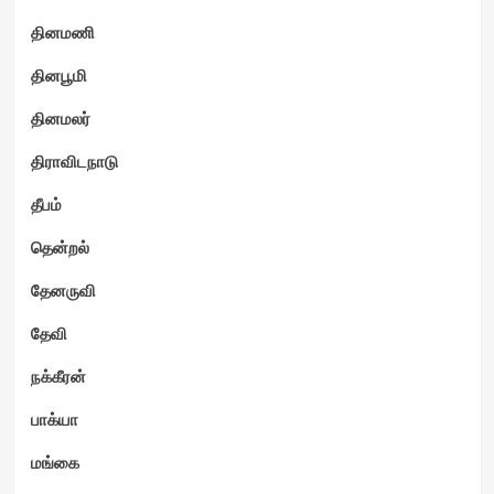
தினமணி
தினபூமி
தினமலர்
திராவிடநாடு
தீபம்
தென்றல்
தேனருவி
தேவி
நக்கீரன்
பாக்யா
மங்கை