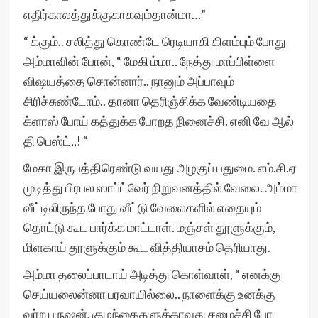
எதிர்காலத்துக்குகாகவும்தான்மா…”
“ க்கும்.. சலித்து கொண்டே ரெடியாகி கிளம்பும் போது
அம்மாவின் போன், “ மேகி ம்மா.. நேத்து மாப்பிள்ளை
விஷயத்தை சொன்னார்.. நானும் அப்பாவும்
சிரிச்சுண்டோம்.. தானா தெரிஞ்சிக்க வேண்டியதை
க்ளாஸ் போய் கத்துக்க போறத நினைச்சி. எனி வே ஆல்
தி பெஸ்ட்,,! “
மேகா இருபத்திரெண்டு வயது அழகுப் பதுமை. எம்.சி.ஏ
முடித்து பிரபல ஸாப்ட்வேர் நிறுவனத்தில் வேலை. அம்மா
வீட்டிலிருந்த போது வீட்டு வேலைகளில் எதையும்
தொட்டு கூட பார்க்க மாட்டாள். மஞ்சள் தூளுக்கும்,
மிளகாய் தூளுக்கும் கூட வித்தியாசம் தெரியாது.
அம்மா தலைப்பாடாய் அடித்து கொள்வாள், “ எனக்கு
செய்யலைன்னா பரவாயில்லை.. நாளைக்கு உனக்கு
வர்ற புருஷன், குழந்தைகளுக்காவது சமைச்சி போட