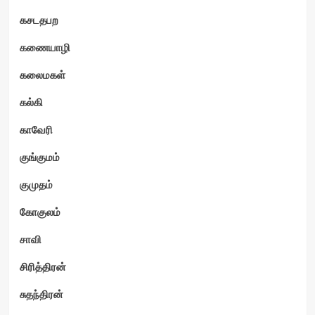
கசடதபற
கணையாழி
கலைமகள்
கல்கி
காவேரி
குங்குமம்
குமுதம்
கோகுலம்
சாவி
சிரித்திரன்
சுதந்திரன்