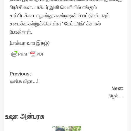
பிரச்சினை. டாக்டர் இனி வெளியில் எங்கும்
சாப்பிடக்கூடாதுன்னு கண்டிஷன் போட்டு விடவும்
சமைக்க கற்றுக் கொள்ள ‘ கேட்டரிங்’ க்ளாஸ்
போகிறாள்.
(பாக்யா வார இதழ்)
Post
Previous:
வசந்த விழா…!
navigation
Next:
நிழல்…
உஷா அன்பரசு