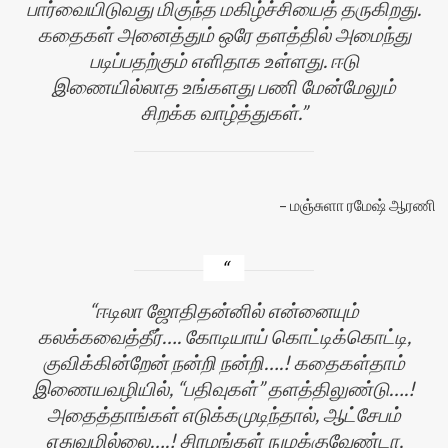
பார்வையிடுவது மிகுந்த மகிழ்ச்சியைத் தருகிறது.
கதைகள் அனைத்தும் ஒரே தளத்தில் அமைந்து
படிப்பதற்கும் எளிதாக உள்ளது. ஈடு
இணையில்லாத உங்களது பணி மேன்மேலும்
சிறக்க வாழ்த்துகள்.
மஞ்சுளா ரமேஷ் ஆரணி
ஈடிலா ஜோதிதன்னில் என்னையும்
கலக்கவைத்தீர்…. கோடியாய் கொட்டிக்கொட்டி,
குவிக்கின்றேன் நன்றி நன்றி….! கதைகள்தாம்
இணையவழியில், “பதிவுகள்” தளத்திலுண்டு….!
அதைத்தாங்கள் எடுக்கமுடிந்தால், ஆட்சேபம்
எதுவுமில்லை….! சிரமங்கள் நுமக்குவேண்டா,