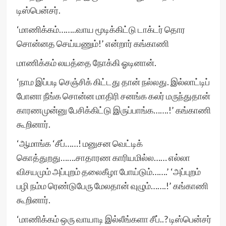
டிஸ்பென்சர்.
‘மாணிக்கம்……..வாய மூடிக்கிட்டு டாக்டர் தொர
சொன்னத செய்யணும்!’ என்றார் கங்காணி
மாணிக்கம் லயத்தை நோக்கி ஓடினான்.
‘நாம இப்படி செஞ்சிக் கிட்டது தான் நல்லது. இல்லாட்டிப்
போனா நீங்க சொன்ன மாதிரி சனங்க கலர் மருந்துதான்
காரணமுன்னு பேசிக்கிட்டு இருப்பாங்க…….!’ கங்காணி
கூறினார்.
‘ஆமாங்க ‘சீப்……! மனுசன வெட்டிக்
கொத்துறது…….சாதாரண காரியமில்ல…… எல்லா
விசயமும் அப்புறம் தலைகீழா போய்டும்…….’ ‘அப்புறம்
பழி நம்ம ரெண்டுபேரு மேலதான் வுழும்…….!’ கங்காணி
கூறினார்.
‘மாணிக்கம் ஒரு வாயாடி இல்லீங்களா சீப்..? டிஸ்பென்சர்