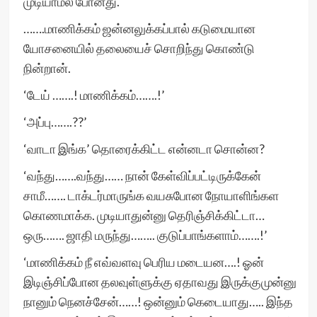
முடியாமல் போனது.
…….மாணிக்கம் ஜன்னலுக்கப்பால் கடுமையான
யோசனையில் தலையைச் சொறிந்து கொண்டு
நின்றான்.
‘டேய் …….! மாணிக்கம்…….!’
‘அப்பு…….??’
‘வாடா இங்க’ தொரைக்கிட்ட என்னடா சொன்ன?
‘வந்து…….வந்து…… நான் கேள்விப்பட்டிருக்கேன்
சாமீ……. டாக்டர்மாருங்க வயசுபோன நோயாளிங்கள
கொணமாக்க. முடியாதுன்னு தெரிஞ்சிக்கிட்டா…
ஒரு……. ஜாதி மருந்து…….. குடுப்பாங்களாம்…….!’
‘மாணிக்கம் நீ எவ்வளவு பெரிய மடையன….! ஓன்
இடிஞ்சிப்போன தலவுள்ளுக்கு ஏதாவது இருக்குமுன்னு
நானும் நெனச்சேன்……! ஒன்னும் கெடையாது….. இந்த