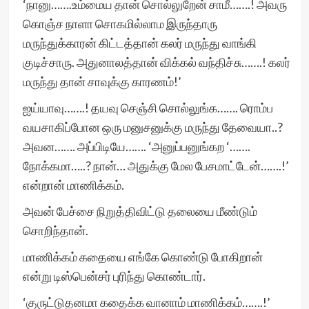
‘நானு…….உம்மைய தான் சொல்லுறேன் சாமீ…….! அவரு
கொஞ்ச நாளா சொகமில்லாம இருந்தாரு
மருந்துக்காரன் கிட்டத்தான் கலர் மருந்து வாங்கி
குடிச்சாரு. அதுனாலத்தான் விக்கல் வந்திச்சு…….! கலர்
மருந்து தான் சாவுக்கு காரணம்!’
ஐய்யாவு…….! தயவு செஞ்சி சொல்லுங்க……. ரொம்ப
வயசாகிப்போன ஒரு மனுசனுக்கு மருந்து தேவையா..?
அவன……. அப்பிடியே……. ‘அனுப்பனுங்கற ‘…….
நோக்கமா…..? நான்… அதுக்கு மேல பேசமாட்டேன்…….!’
என்றான் மாணிக்கம்.
அவன் பேச்சை நிறுத்திவிட்டு தலையை மீண்டும்
சொறிந்தான்.
மாணிக்கம் கதையை எங்கே கொண்டு போகிறான்
என்று டிஸ்பென்சர் புரிந்து கொண்டார்.
‘குருட்டுதனமா கதைக்க வானாம் மாணிக்கம்…….!’