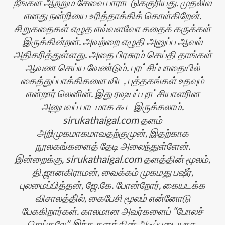
நீங்கள் ஆற்றும் சேவை பாராட்டுக்குரியது. முதலில்
எனது நன்றியை உரித்தாக்கிக் கொள்கிறேன்.
சிறுகதைகள் எழுத எவ்வளவோ கதைக் கருக்கள்
இருக்கின்றன். அவற்றை எழுதி அனுப்ப ஆவல்
அதிகரித்துள்ளது. அதை பிரசுரம் செய்தி தாங்கள்
ஆவண செய்ய வேண்டும். புரட்சிப்பாதையில்
கைத்துப்பாக்கிகளை விட, புத்தகங்கள் உதவும்
என்றார் லெனின். இது ரஷயப் புரட்சியாளரின
அனுபவப் பாடமாக கூட இருக்கலாம்.
sirukathaigal.com தளம்
அறிமுகமாகமாவதற்குமுன், இதற்காக
நூலகங்களைத் தேடி அலைந்துள்ளேன்.
இன்றைக்கு, sirukathaigal.com தளத்தின் மூலம்,
தி.ஜானகிராமன், வைக்கம் முகமது பஷீர்,
புலமைப்பித்தன், ஜே.கே. போன்றோர், கையடக்க
விசாலத்தி்ல், கைபேசி மூலம் என்னோடு
பேசுகிறார்கள். காலமான அவர்களைப் “போலச்
செய்தலே”, இந்த தளத்தின் அடிப்படையாக.