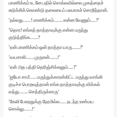
மாணிக்கம் உடனே பதில் சொல்லவில்லை முகத்தைச்
சுடுக்கிக் கொண்டு தலையைப் பலமாகச் சொறிந்தான்.
‘நல்லது…….! மாணிக்கம்…….. என்ன வேணும்…..?’
‘தொர! எங்கத் தாத்தாவுக்கு என்ன மருந்து
குடுத்தீங்க…….?
‘ஏன் மாணிக்கம் ஒன் தாத்தா யாரு…….?’
‘வயசாலி……. முருகன்…….!’
‘ஏன் அத பத்தி தெரிஞ்சிக்கனும்…..?’
‘ஐயோ சாமீ…… மருந்துக்காரன்கிட்ட மருந்து வாங்கி
குடிச்ச பொறவுத்தான் எங்க தாத்தாவுக்கு விக்கல்
வந்து…….. செத்திருக்காரு’
‘கேலி பேசுறதுக்கு நேரமில்ல…… நடந்த உண்மய
சொல்லு…….!’