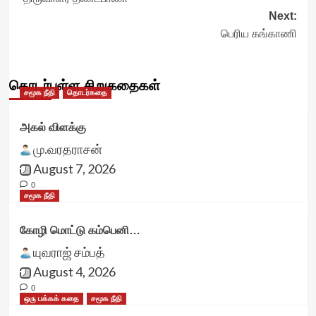
navigation
Next:
பெரிய கங்காணி
தொடர்புள்ள சிறுகதைகள்
சமூக நீதி
தொடர்கதை
அகல் விளக்கு
மு.வரதராசன்
August 7, 2026
0
சமூக நீதி
கோழி மொட்டு கம்பெனி…
யுவராஜ் சம்பத்
August 4, 2026
0
ஒரு பக்கக் கதை
சமூக நீதி