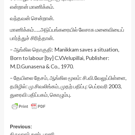
என்றான் மாணிக்கம்.
வந்தவன் சென்றான்.
மாணிக்கம்…..அடுப்பங்கரையில் லேசாக மனைவியைப்
பார்த்துச் சிரித்தான்.
– ஆங்கில தொகுதி: Manikkam saves a situation,
Born to labour [by] C.V.Velupillai, Publisher:
M.D.Gunasena & Co., 1970.
– தேயிலை தேசம், ஆங்கில மூலம்: சி.வி.வேலுப்பிள்ளை,
தமிழில்: மு.சிவலிங்கம், முதற் பதிப்பு: பெப்ரவரி 2003,
துரைவி பதிப்பகம், கொழும்பு.
Post
Previous:
திருவாளர் தண்டபாணி