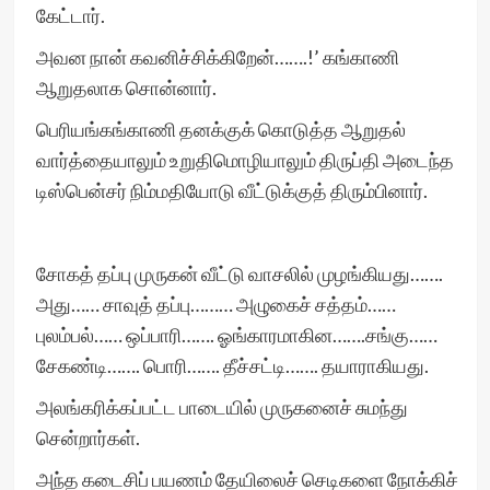
கேட்டார்.
அவன நான் கவனிச்சிக்கிறேன்…….!’ கங்காணி
ஆறுதலாக சொன்னார்.
பெரியங்கங்காணி தனக்குக் கொடுத்த ஆறுதல்
வார்த்தையாலும் உறுதிமொழியாலும் திருப்தி அடைந்த
டிஸ்பென்சர் நிம்மதியோடு வீட்டுக்குத் திரும்பினார்.
சோகத் தப்பு முருகன் வீட்டு வாசலில் முழங்கியது…….
அது…… சாவுத் தப்பு……… அழுகைச் சத்தம்……
புலம்பல்…… ஒப்பாரி……. ஓங்காரமாகின…….சங்கு……
சேகண்டி……. பொரி……. தீச்சட்டி……. தயாராகியது.
அலங்கரிக்கப்பட்ட பாடையில் முருகனைச் சுமந்து
சென்றார்கள்.
அந்த கடைசிப் பயணம் தேயிலைச் செடிகளை நோக்கிச்