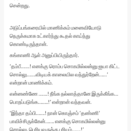
சென்றது.
அடுப்பங்கரையில் மாணிக்கம் மனைவியோடு
நெருக்கமாக உட்கார்ந்து கூதல் காய்ந்து
கொண்டிருந்தான்.
கங்காணி ஆள் அனுப்பியிருந்தார்.
‘தம்பீ…….! எனக்கு ரொம்ப சொகமில்லன்னு ஐயா கிட்ட
சொல்லு…….விடியக் காலையில வந்துர்றேன்……’
என்றான் மாணிக்கம்.
என்னண்ணே …….! நீங்க நல்லாத்தானே இருக்கீங்க…
பொறப்படுங்க……..!’ என்றான் வந்தவன்.
‘இந்தா தம்பி…….! நான் கொஞ்சம் ‘தண்ணி’
பாவிச்சிருக்கேன்……. எனக்கு சொகமில்லன்னு
சொல்லு. பெரியவருக்கு புரியும்…….!’