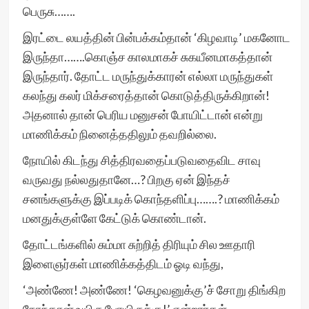
பெருசு…….
இரட்டை லயத்தின் பின்பக்கம்தான் ‘கிழவாடி’ மகனோட
இருந்தா…….கொஞ்ச காலமாகச் சுகயீனமாகத்தான்
இருந்தார். தோட்ட மருந்துக்காரன் எல்லா மருந்துகள்
கலந்து கலர் மிக்சரைத்தான் கொடுத்திருக்கிறான்!
அதனால் தான் பெரிய மனுசன் போயிட்டான் என்று
மாணிக்கம் நினைத்ததிலும் தவறில்லை.
நோயில் கிடந்து சித்திரவதைப்படுவதைவிட சாவு
வருவது நல்லதுதானே…? பிறகு ஏன் இந்தச்
சனங்களுக்கு இப்படிக் கொந்தளிப்பு…….? மாணிக்கம்
மனதுக்குள்ளே கேட்டுக் கொண்டான்.
தோட்டங்களில் சும்மா சுற்றித் திரியும் சில ஊதாரி
இளைஞர்கள் மாணிக்கத்திடம் ஓடி வந்து,
‘அண்ணே! அண்ணே! ‘கெழவனுக்கு’ச் சோறு திங்கிற