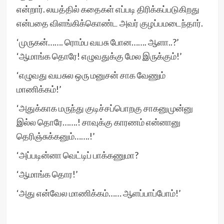
என்றார். லயத்தில் கதைகள் எப்படி திரிக்கப்படுகிறது
என்பதை விளங்கிக்கொண்ட அவர் குழப்பமடைந்தார்.
‘முருகன்……. ரொம்ப வயசு போன……. ஆளா..?’
‘ஆமாங்க தொரே! எழுவதுக்கு மேல இருக்கும்!’
‘எழுவது வயசுல ஒரு மனுசன் சாக வேணும்
மாணிக்கம்!’
‘அதுக்காக மருந்து குடிச்சப்பொறகு சாகனுமுன்னு
இல்ல தொரே…….! சாவுக்கு காரணம் என்னானு
தெரிஞ்சுக்கனும்…….!’
‘அப்படின்னா வெட்டிப் பாக்கணுமா?
‘ஆமாங்க தொர!’
‘அது என்வேல மாணிக்கம்…… ஆளப்பாப்போம்!’