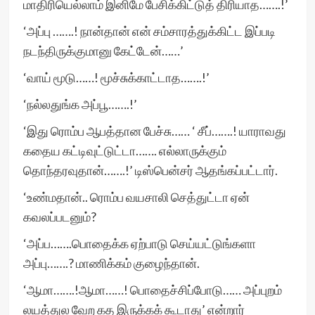
மாதிரியெல்லாம் இனிமே பேசிக்கிட்டுத் திரியாத…….!’
‘அப்பு …….! நான்தான் என் சம்சாரத்துக்கிட்ட இப்படி
நடந்திருக்குமானு கேட்டேன்……’
‘வாய் மூடு……! மூச்சுக்காட்டாத…….!’
‘நல்லதுங்க அப்பூ…….!’
‘இது ரொம்ப ஆபத்தான பேச்சு…… ‘ சீப்…….! யாராவது
கதைய கட்டிவுட்டுட்டா……. எல்லாருக்கும்
தொந்தரவுதான்…….!’ டிஸ்பென்சர் ஆதங்கப்பட்டார்.
‘உண்மதான்.. ரொம்ப வயசாலி செத்துட்டா ஏன்
கவலப்படனும்?
‘அப்ப…….பொதைக்க ஏற்பாடு செய்யட்டுங்களா
அப்பு…….? மாணிக்கம் குழைந்தான்.
‘ஆமா…….!ஆமா……! பொதைச்சிப்போடு…… அப்புறம்
லயத்துல வேற கத இருக்கக் கூடாது’ என்றார்