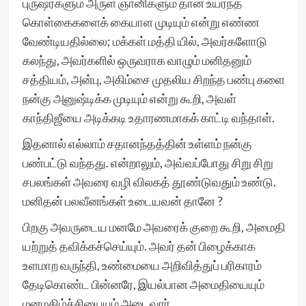
புருஷர்களும் அருள் ஞானிகளும் தான் உயர்ந்த
கொள்கைகளைக் கையாள முடியும் என்று எண்ண
வேண்டியதில்லை; மக்கள் மத்தி யில், அவர்களோடு
கலந்து, அவர்களில் ஒருவராக வாழும் மனிதனும்
சத்தியம், அன்பு, அகிம்சை முதலிய சிறந்த பண்பு களை
நன்கு அனுஷ்டிக்க முடியும் என்று கூறி, அவள்
காந்திஜீயை அடிக்கடி உதாரணமாகக் காட்டி வந்தாள்.
இதனால் எல்லாம் சதானந்தத்தின் உள்ளம் நன்கு
பண்பட்டு வந்தது. என்றாலும், அவ்வப்போது சிறு சிறு
சபலங்கள் அவரை வழி விலகத் தூண்டுவதும் உண்டு.
மனிதன் பலவீனங்கள் உடையவன் தானே ?
பிறகு அவருடைய மனமே அவரைக் குறை கூறி, அமைதி
யற்றுத் தவிக்கச்செய்யும். அவர் தன் பிழைக்காக
உளமாற வருந்தி, உண்மையை அறிவித்துப் பரிகாரம்
தேடிகொண்ட பின்னரே, இயல்பான அமைதியையும்
மனமகிழ்ச்சியையும் அடைவார்.