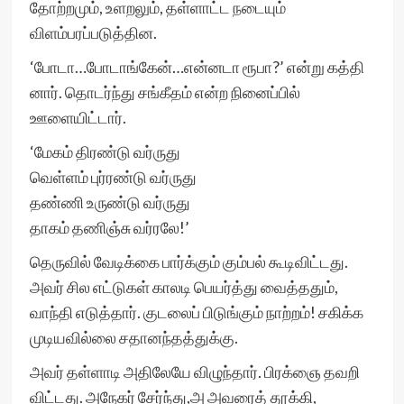
தோற்றமும், உளறலும், தள்ளாட்ட நடையும்
விளம்பரப்படுத்தின.
‘போடா…போடாங்கேன்…என்னடா ரூபா?’ என்று கத்தி
னார். தொடர்ந்து சங்கீதம் என்ற நினைப்பில்
ஊளையிட்டார்.
‘மேகம் திரண்டு வர்ருது
வெள்ளம் புர்ரண்டு வர்ருது
தண்ணி உருண்டு வர்ருது
தாகம் தணிஞ்சு வர்ரலே!’
தெருவில் வேடிக்கை பார்க்கும் கும்பல் கூடிவிட்டது.
அவர் சில எட்டுகள் காலடி பெயர்த்து வைத்ததும்,
வாந்தி எடுத்தார். குடலைப் பிடுங்கும் நாற்றம்! சகிக்க
முடியவில்லை சதானந்தத்துக்கு.
அவர் தள்ளாடி அதிலேயே விழுந்தார். பிரக்ஞை தவறி
விட்டது. அநேகர் சேர்ந்து,அ அவரைத் தூக்கி,