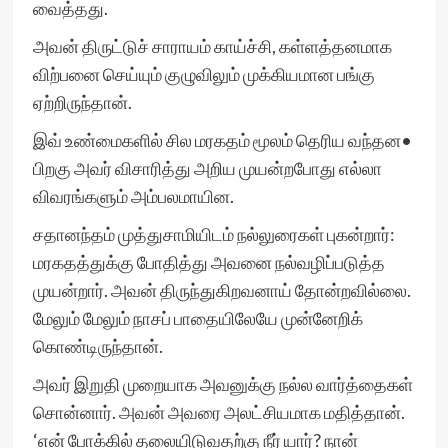
வைத்தது.
அவன் திருட்டுச் சாராயம் காய்ச்சி, கள்ளத்தனமாக
விற்பனை செய்யும் குழுவிலும் முக்கியமான பங்கு
ஏற்றிருந்தான்.
இவ் உண்மைகளில் சில மரகதம் மூலம் தெரிய வந்தன•
பிறகு அவர் விசாரித்து அறிய முயன்றபோது எல்லா
விவரங்களும் அம்பலமாயின.
சதானந்தம் முத்துசாமியிடம் நல்லுரைகள் புகன்றார்:
மரகதத்துக்கு போதித்து அவனை நல்வழிப்படுத்த
முயன்றார். அவன் திருந்துகிறவனாய் தோன்றவில்லை.
மேலும் மேலும் நாசப் பாதையிலேயே முன்னேறிக்
கொண்டிருந்தான்.
அவர் இறுதி முறையாக அவனுக்கு நல்ல வார்த்தைகள்
சொன்னார். அவன் அவரை அலட்சியமாக மதித்தான்.
‘என் போக்கில் தலையிடுவதற்கு நீர் யார்? நான்