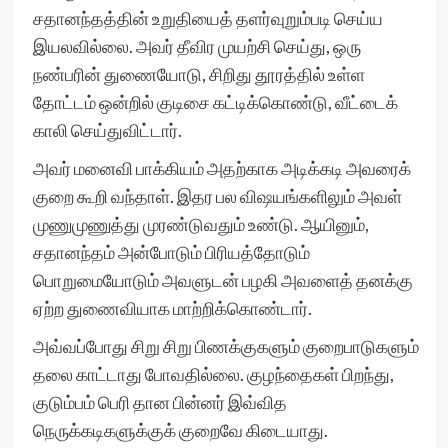
சதானந்தத்தின் உறுதியைத் தளர்வுறும்படி செய்ய
இயலவில்லை. அவர் தீவிர முயற்சி செய்து, ஒரு
நண்பரின் துணையோடு, சிறிது தூரத்தில் உள்ள
தோட்டம் ஒன்றில் குடிசை கட்டிக்கொண்டு, வீட்டைக்
காலி செய்துவிட்டார்.
அவர் மனைவி பாக்கியம் அதற்காக அடிக்கடி அவரைக்
குறை கூறி வந்தாள். இதர பல விஷயங்களிலும் அவள்
முணுமுணுத்து முரண்டுவதும் உண்டு. ஆயினும்,
சதானந்தம் அன்போடும் பிரியத்தோடும்
பொறுமையோடும் அவளுடன் பழகி அவளைத் தனக்கு
ஏற்ற துணைவியாக மாற்றிக்கொண்டார்.
அவ்வப்போது சிறு சிறு பிணக்குகளும் குறைபாடுகளும்
தலை காட்டாது போவதில்லை. குழந்தைகள் பிறந்து,
குடும்பம் பெரி தான பின்னர் இவ்வித
நெருக்கடிகளுக்குக் குறைவே கிடையாது.