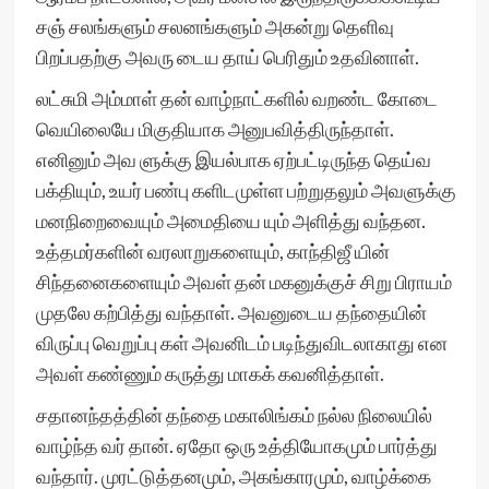
சஞ் சலங்களும் சலனங்களும் அகன்று தெளிவு
பிறப்பதற்கு அவரு டைய தாய் பெரிதும் உதவினாள்.
லட்சுமி அம்மாள் தன் வாழ்நாட்களில் வறண்ட கோடை
வெயிலையே மிகுதியாக அனுபவித்திருந்தாள்.
எனினும் அவ ளுக்கு இயல்பாக ஏற்பட்டிருந்த தெய்வ
பக்தியும், உயர் பண்பு களிடமுள்ள பற்றுதலும் அவளுக்கு
மனநிறைவையும் அமைதியை யும் அளித்து வந்தன.
உத்தமர்களின் வரலாறுகளையும், காந்திஜீ யின்
சிந்தனைகளையும் அவள் தன் மகனுக்குச் சிறு பிராயம்
முதலே கற்பித்து வந்தாள். அவனுடைய தந்தையின்
விருப்பு வெறுப்பு கள் அவனிடம் படிந்துவிடலாகாது என
அவள் கண்ணும் கருத்து மாகக் கவனித்தாள்.
சதானந்தத்தின் தந்தை மகாலிங்கம் நல்ல நிலையில்
வாழ்ந்த வர் தான். ஏதோ ஒரு உத்தியோகமும் பார்த்து
வந்தார். முரட்டுத்தனமும், அகங்காரமும், வாழ்க்கை