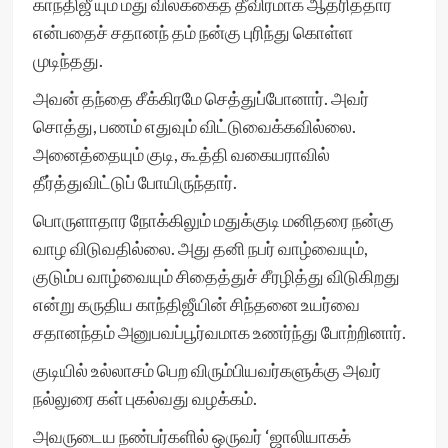
காந்திஜீ யும் மது விலக்கைத் தீவிரமாக ஆதரித்தார்
என்பதைச் சதானந் தம் நன்கு புரிந்து கொள்ள
முடிந்தது.
அவன் தந்தை சீக்கிரமே செத்துப்போனார். அவர்
சொத்து, பணம் எதுவும் விட்டுவைக்கவில்லை.
அனைத்தையும் குடி, கூத்தி வகையராவில்
தீர்த்துவிட்டுப் போயிருந்தார்.
பொருளாதார நோக்கிலும் மதுக்குடி மனிதரை நன்கு
வாழ விடுவதில்லை. அது தனி நபர் வாழ்வையும்,
குடும்ப வாழ்வையும் சிதைத்துச் சீரழித்து விடுகிறது
என்று கருதிய காந்திஜீயின் சிந்தனை உயர்வை
சதானந்தம் அனுபவப்பூர்வமாக உணர்ந்து போற்றினார்.
குடியில் உல்லாசம் பெற விரும்பியவர்களுக்கு அவர்
நல்லுரை கள் புகல்வது வழக்கம்.
அவருடைய நண்பர்களில் ஒருவர் ‘ஜாலியாகக்