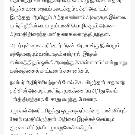
சதானந்தம் மெலிந்தவரல்லர். கோழை இல்லை. எதிரே
இருந்தவரை நையப் புடைக்கும் சக்தி அவரிடம்
இருந்தது. ஆயினும் அந்த எண்ணம் அவருக்கு இல்லை.
காந்திஜீயின் வரலாறும் மணி மொழிகளும் அவரை
அமைதி நிறைந்த மனித னாக வளர்த்திருந்தன.
அவர் புன்னகை புரிந்தார். ‘நண்பரே, உமக்கு இன்பமும்
சந்தோஷமும் உண்டாகும் என்றால், இந்தக்
கன்னத்திலும் ஓங்கி அறைந்துகொள்ளலாம் ‘ என்று மறு
கன்னத்தைக் காட்டினார் சதானந்தம்.
நண்பர் அதிர்ச்சியுற்றவர் போல் செயலிழந்தார். சதானந்
தத்தின் அமைதி மலர்ந்த முகத்தையே சிறிது நேரம்
பார்த் திருந்தார். பேசாது எழுந்து போனார்.
மறுநாள் அவரிடமிருந்து ஒரு கடிதம் வந்தது. மன்னிப்புக்
கோரி எழுதியிருந்தார். அறிவை இழக்கச் செய்யும்
குடியை விட்டுவிட முயலுவேன் என்றும்