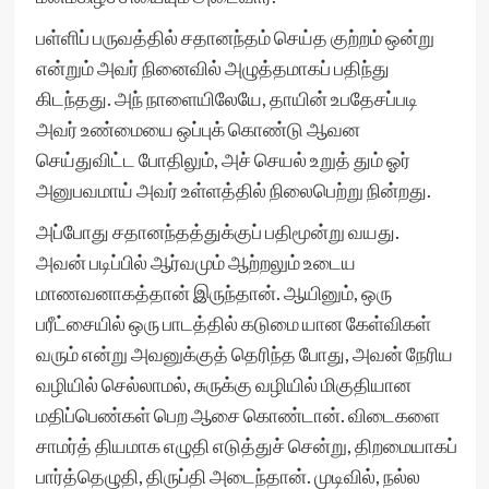
பள்ளிப் பருவத்தில் சதானந்தம் செய்த குற்றம் ஒன்று
என்றும் அவர் நினைவில் அழுத்தமாகப் பதிந்து
கிடந்தது. அந் நாளையிலேயே, தாயின் உபதேசப்படி
அவர் உண்மையை ஒப்புக் கொண்டு ஆவன
செய்துவிட்ட போதிலும், அச் செயல் உறுத் தும் ஓர்
அனுபவமாய் அவர் உள்ளத்தில் நிலைபெற்று நின்றது.
அப்போது சதானந்தத்துக்குப் பதிமூன்று வயது.
அவன் படிப்பில் ஆர்வமும் ஆற்றலும் உடைய
மாணவனாகத்தான் இருந்தான். ஆயினும், ஒரு
பரீட்சையில் ஒரு பாடத்தில் கடுமை யான கேள்விகள்
வரும் என்று அவனுக்குத் தெரிந்த போது, அவன் நேரிய
வழியில் செல்லாமல், சுருக்கு வழியில் மிகுதியான
மதிப்பெண்கள் பெற ஆசை கொண்டான். விடைகளை
சாமர்த் தியமாக எழுதி எடுத்துச் சென்று, திறமையாகப்
பார்த்தெழுதி, திருப்தி அடைந்தான். முடிவில், நல்ல