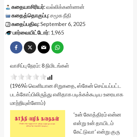
கதையாசிரியர்:
வல்லிக்கண்ணன்
கதைத்தொகுப்பு:
சமூக நீதி
கதைப்பதிவு:
September 6, 2025
பார்வையிட்டோர்:
1,965
வாசிப்பு நேரம்:
8
நிமிடங்கள்
(1969ல் வெளியான சிறுகதை, ஸ்கேன் செய்யப்பட்ட
படக்கோப்பிலிருந்து எளிதாக படிக்கக்கூடிய உரையாக
மாற்றியுள்ளோம்)
‘உன் கோத்திரம் என்ன
என்று உன் தாயிடம்
கேட்டுவா’ என்று குரு