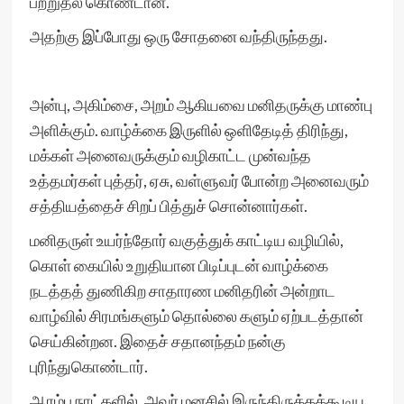
பற்றுதல் கொண்டான்.
அதற்கு இப்போது ஒரு சோதனை வந்திருந்தது.
அன்பு, அகிம்சை, அறம் ஆகியவை மனிதருக்கு மாண்பு
அளிக்கும். வாழ்க்கை இருளில் ஒளிதேடித் திரிந்து,
மக்கள் அனைவருக்கும் வழிகாட்ட முன்வந்த
உத்தமர்கள் புத்தர், ஏசு, வள்ளுவர் போன்ற அனைவரும்
சத்தியத்தைச் சிறப் பித்துச் சொன்னார்கள்.
மனிதருள் உயர்ந்தோர் வகுத்துக் காட்டிய வழியில்,
கொள் கையில் உறுதியான பிடிப்புடன் வாழ்க்கை
நடத்தத் துணிகிற சாதாரண மனிதரின் அன்றாட
வாழ்வில் சிரமங்களும் தொல்லை களும் ஏற்படத்தான்
செய்கின்றன. இதைச் சதானந்தம் நன்கு
புரிந்துகொண்டார்.
ஆரம்ப நாட்களில், அவர் மனசில் இருந்திருக்கக்கூடிய