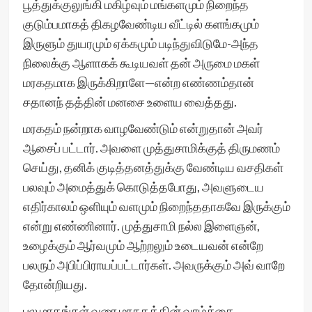
பூத்துக்குலுங்கி மகிழ்வும் மங்களமும் நிறைந்த
குடும்பமாகத் திகழவேண்டிய வீட்டில் களங்கமும்
இருளும் துயரமும் ஏக்கமும் படிந்துவிடுமே-அந்த
நிலைக்கு ஆளாகக் கூடியவள் தன் அருமை மகள்
மரகதமாக இருக்கிறாளே—என்ற எண்ணம்தான்
சதானந் தத்தின் மனசை உளைய வைத்தது.
மரகதம் நன்றாக வாழவேண்டும் என்றுதான் அவர்
ஆசைப் பட்டார். அவளை முத்துசாமிக்குத் திருமணம்
செய்து, தனிக் குடித்தனத்துக்கு வேண்டிய வசதிகள்
பலவும் அமைத்துக் கொடுத்தபோது, அவளுடைய
எதிர்காலம் ஒளியும் வளமும் நிறைந்ததாகவே இருக்கும்
என்று எண்ணினார். முத்துசாமி நல்ல இளைஞன்,
உழைக்கும் ஆர்வமும் ஆற்றலும் உடையவன் என்றே
பலரும் அபிப்பிராயப்பட்டார்கள். அவருக்கும் அவ் வாறே
தோன்றியது.
பல மாதங்கள் வரை மரகதத்தின் வாழ்க்கை