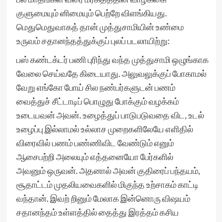
குளுமையும் னிமையும் பெற்றே விளங்கியது.
மெதுமெதுவாகத் தான் முத்துசாமியின் உண்மை
உருவம் சதானந்தத்துக்குப் புலப் படலாயிற்று:
பஸ் கண்டக்டர் பணி புரிந்து வந்த முத்துசாமி ஒழுங்காக
வேலை செய்வதே கிடையாது. அலுவலுக்குப் போகாமல்
வேறு எங்கோ போய் சில நண்பர்களுடன் பணம்
வைத்துச் சீட்டாடிப் பொழுது போக்கும் வழக்கம்
உடையவன் அவன். உழைத்துப் பாடுபடுவதை விட, உடல்
உழைப்பு இல்லாமல் உல்லாச முறைகளிலேயே எளிதில்
விரைவில் பணம் பண்ணிவிட வேண்டும் எனும்
ஆசைபற்றி அலையும் எத்தனையோ பேர்களில்
அவனும் ஒருவன். அதனால் அவன் குதிரைப் பந்தயம்,
சூதாட்டம் முதலியவைகளில் மிகுந்த உற்சாகம் காட்டி
வந்தான். இவற் றினும் மேலாக இன்னொரு விஷயம்
சதானந்தம் உள்ளத்தில் தைத்து இரத்தம் கசிய