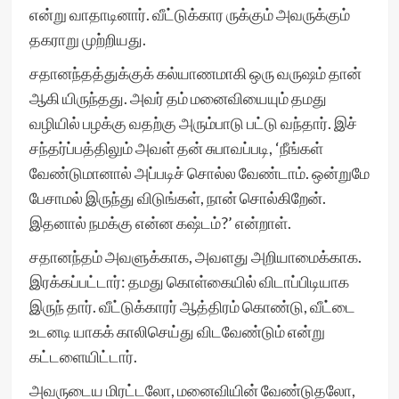
என்று வாதாடினார். வீட்டுக்கார ருக்கும் அவருக்கும்
தகராறு முற்றியது.
சதானந்தத்துக்குக் கல்யாணமாகி ஒரு வருஷம் தான்
ஆகி யிருந்தது. அவர் தம் மனைவியையும் தமது
வழியில் பழக்கு வதற்கு அரும்பாடு பட்டு வந்தார். இச்
சந்தர்ப்பத்திலும் அவள் தன் சுபாவப்படி, ‘நீங்கள்
வேண்டுமானால் அப்படிச் சொல்ல வேண்டாம். ஒன்றுமே
பேசாமல் இருந்து விடுங்கள், நான் சொல்கிறேன்.
இதனால் நமக்கு என்ன கஷ்டம்?’ என்றாள்.
சதானந்தம் அவளுக்காக, அவளது அறியாமைக்காக.
இரக்கப்பட்டார்: தமது கொள்கையில் விடாப்பிடியாக
இருந் தார். வீட்டுக்காரர் ஆத்திரம் கொண்டு, வீட்டை
உடனடி யாகக் காலிசெய்து விடவேண்டும் என்று
கட்டளையிட்டார்.
அவருடைய மிரட்டலோ, மனைவியின் வேண்டுதலோ,