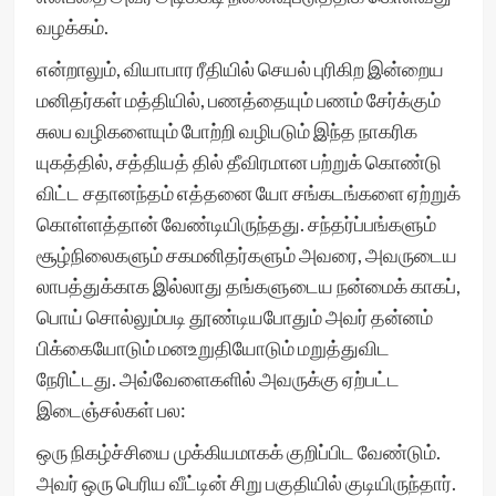
வழக்கம்.
என்றாலும், வியாபார ரீதியில் செயல் புரிகிற இன்றைய
மனிதர்கள் மத்தியில், பணத்தையும் பணம் சேர்க்கும்
சுலப வழிகளையும் போற்றி வழிபடும் இந்த நாகரிக
யுகத்தில், சத்தியத் தில் தீவிரமான பற்றுக் கொண்டு
விட்ட சதானந்தம் எத்தனை யோ சங்கடங்களை ஏற்றுக்
கொள்ளத்தான் வேண்டியிருந்தது. சந்தர்ப்பங்களும்
சூழ்நிலைகளும் சகமனிதர்களும் அவரை, அவருடைய
லாபத்துக்காக இல்லாது தங்களுடைய நன்மைக் காகப்,
பொய் சொல்லும்படி தூண்டியபோதும் அவர் தன்னம்
பிக்கையோடும் மனஉறுதியோடும் மறுத்துவிட
நேரிட்டது. அவ்வேளைகளில் அவருக்கு ஏற்பட்ட
இடைஞ்சல்கள் பல:
ஒரு நிகழ்ச்சியை முக்கியமாகக் குறிப்பிட வேண்டும்.
அவர் ஒரு பெரிய வீட்டின் சிறு பகுதியில் குடியிருந்தார்.