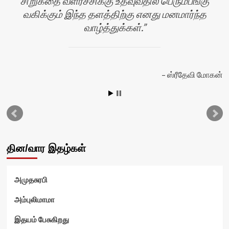
சிறுகதை வளர்ச்சிக்கு உதவுவதில் பெரும்பங்கு
வகிக்கும் இந்த தளத்திற்கு எனது மனமார்ந்த
வாழ்த்துக்கள்.
ஸ்ரீதேவி மோகன்
தின/வார இதழ்கள்
அமுதசுரபி
அம்புலிமாமா
இதயம் பேசுகிறது
ம்