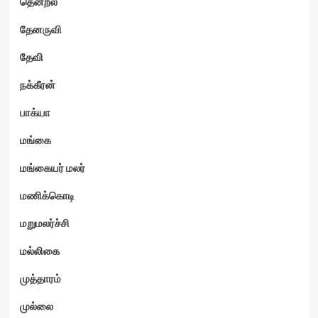
தென்றல்
தேனருவி
தேவி
நக்கீரன்
பாக்யா
மங்கை
மங்கையர் மலர்
மணிக்கொடி
மறுமலர்ச்சி
மல்லிகை
முத்தாரம்
முல்லை