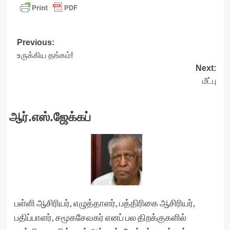
Post
Previous:
உருக்கிய தங்கம்!
navigation
Next:
மீட்பு
ஆர்.எஸ்.ஜேக்கப்
பள்ளி ஆசிரியர், எழுத்தாளர், பத்திரிகை ஆசிரியர்,
பதிப்பாளர், சமூகசேவகர் எனப் பல திறக்குகளில்