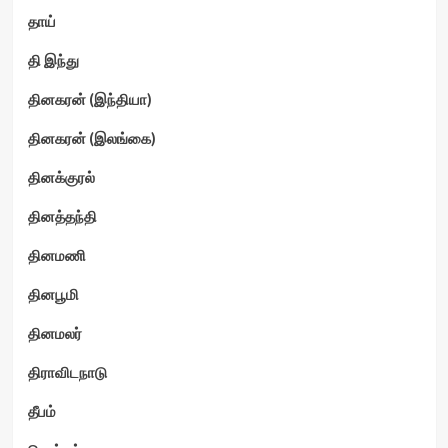
தாய்
தி இந்து
தினகரன் (இந்தியா)
தினகரன் (இலங்கை)
தினக்குரல்
தினத்தந்தி
தினமணி
தினபூமி
தினமலர்
திராவிடநாடு
தீபம்