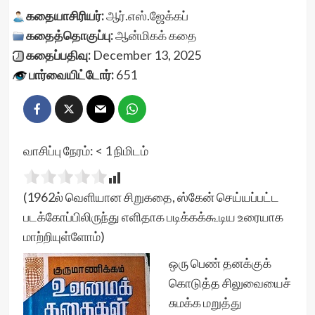
கதையாசிரியர்:
ஆர்.எஸ்.ஜேக்கப்
கதைத்தொகுப்பு:
ஆன்மிகக் கதை
கதைப்பதிவு:
December 13, 2025
பார்வையிட்டோர்:
651
வாசிப்பு நேரம்:
< 1
நிமிடம்
(1962ல் வெளியான சிறுகதை, ஸ்கேன் செய்யப்பட்ட
படக்கோப்பிலிருந்து எளிதாக படிக்கக்கூடிய உரையாக
மாற்றியுள்ளோம்)
ஒரு பெண் தனக்குக்
கொடுத்த சிலுவையைச்
சுமக்க மறுத்து