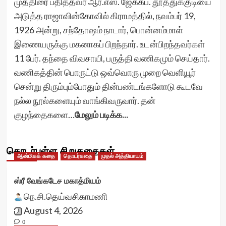
முத்திரை பதித்தவர் ஆர்.எஸ். ஜேக்கப். தூத்துக்குடியை
அடுத்த ராஜாவின்கோவில் கிராமத்தில், நவம்பர் 19,
1926 அன்று, சந்தோஷம் நாடார், பொன்னம்மாள்
இணையருக்கு மகனாகப் பிறந்தார். உடன்பிறந்தவர்கள்
11 பேர். தந்தை விவசாயி, பருத்தி வணிகமும் செய்தார்.
வணிகத்தின் பொருட்டு ஒவ்வொரு முறை வெளியூர்
சென்று திரும்பும்போதும் தின்பண்டங்களோடு கூடவே
நல்ல நூல்களையும் வாங்கிவருவார். தன்
குழந்தைகளை…
மேலும் படிக்க...
தொடர்புள்ள சிறுகதைகள்
ஆன்மிகக் கதை
தொடர்கதை
முதல் அத்தியாயம்
ஸ்ரீ வேங்கடேச மகாத்மியம்
நெ.சி.தெய்வசிகாமணி
August 4, 2026
0