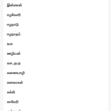
இன்ஸான்
ஈழகேசரி
ஈழநாடு
ஈழநாதம்
உமா
ஊழியன்
கசடதபற
கணையாழி
கலைமகள்
கல்கி
காவேரி