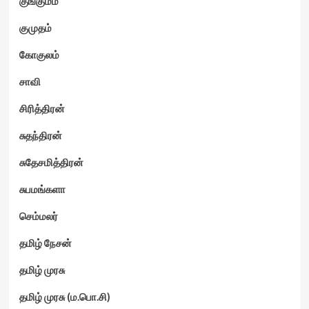
குங்குமம்
குமுதம்
கோகுலம்
சாவி
சிரித்திரன்
சுதந்திரன்
சுதேசமித்திரன்
சுபமங்களா
செம்மலர்
தமிழ் நேசன்
தமிழ் முரசு
தமிழ் முரசு (ம.பொ.சி)