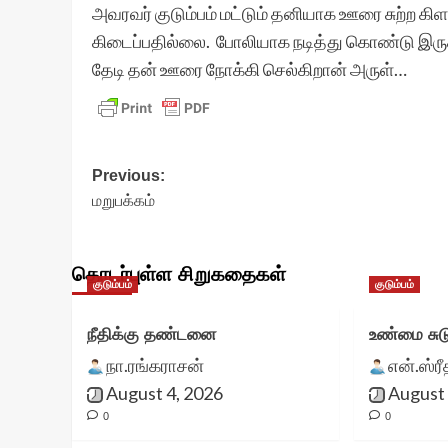
அவரவர் குடும்பம் மட்டும் தனியாக ஊரை சுற்ற கிளம்
கிடைப்பதில்லை. போலியாக நடித்து கொண்டு இ
தேடி தன் ஊரை நோக்கி செல்கிறான் அருள்…
Post
Previous:
மறுபக்கம்
navigation
தொடர்புள்ள சிறுகதைகள்
குடும்பம்
குடும்பம்
நீதிக்கு தண்டனை
உண்மை சுட
நா.ரங்கராசன்
என்.ஸ்ர
August 4, 2026
August 
0
0