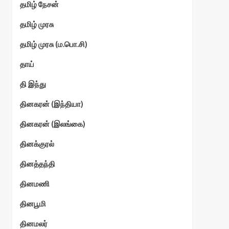
தமிழ் நேசன்
தமிழ் முரசு
தமிழ் முரசு (ம.பொ.சி)
தாய்
தி இந்து
தினகரன் (இந்தியா)
தினகரன் (இலங்கை)
தினக்குரல்
தினத்தந்தி
தினமணி
தினபூமி
தினமலர்