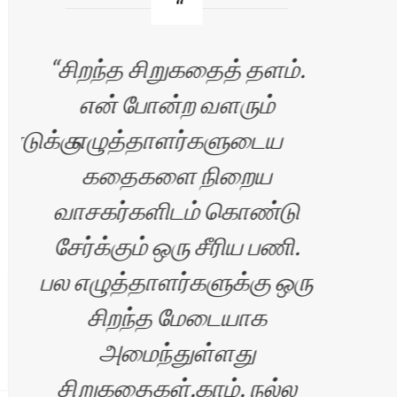
சிறந்த சிறுகதைத் தளம்.
சி
என் போன்ற வளரும்
ண்டுக்கு
எழுத்தாளர்களுடைய
கதைகளை நிறைய
எழு
வாசகர்களிடம் கொண்டு
கொ
சேர்க்கும் ஒரு சீரிய பணி.
அத
பல எழுத்தாளர்களுக்கு ஒரு
சிறந்த மேடையாக
எழு
அமைந்துள்ளது
சிறுகதைகள்.காம். நல்ல
கொ