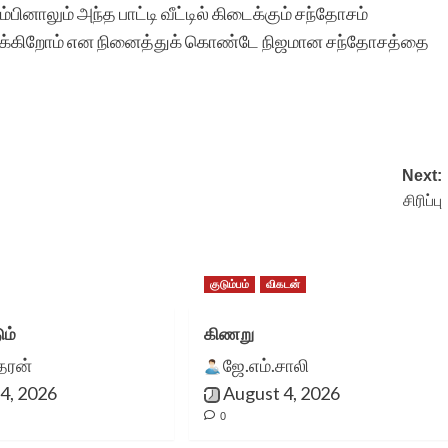
பினாலும் அந்த பாட்டி வீட்டில் கிடைக்கும் சந்தோசம்
ருக்கிறோம் என நினைத்துக் கொண்டே நிஜமான சந்தோசத்தை
வணக்கம்.இந்த சிறுகதை
வலைத்தளம் நல்ல
தொகுப்பு.வாழ்த்துகள்.ஓரா
Next:
முன் ஆனந்த விகடனில்
சிரிப்பு
வெளிவந்த என்,முதல்
ரேடியோ பாடிய வீடு
குடும்பம்
விகடன்
சிறுகதையின் பிரதி என்
ும்
கிணறு
கைவசமில்லை. அல்லது
ீதரன்
ஜே.எம்.சாலி
என் வீட்டு காகிதப்
4, 2026
August 4, 2026
0
புதருக்குள் அதைத் தேடி