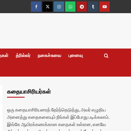
Facebook
Twitter
Instagram
Whatsapp
Telegram
Tumblr
YouTube
தைகள்
த்ரில்லர்
நகைச்சுவை
புனைவு
கதையாசிரியர்கள்
ஒரு கதையாசிரியரைத் தேர்ந்தெடுத்து, அவர் எழுதிய
அனைத்து கதைகளையும் நீங்கள் இப்போது படிக்கலாம்.
இங்கே ஆயிரக்கணக்கான கதைகள் உள்ளன, எனவே