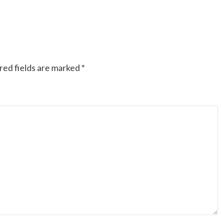
எடுக்கும் பொறுமை என்
வசமில்லை.சரி சும்மா
தமிழ்க் கூகுள் கடலில்
red fields are marked
*
தேடல் தூண்டிலை வீசி
பார்ப்போமே என
எண்ணி,கதைத்
தலைப்பைத்
தட்டினேன்.இன்ப
அதிர்ச்சியாக இங்கே
வந்தேன்.நனறி.இந்த நல்ல
முயற்சி மேலும்