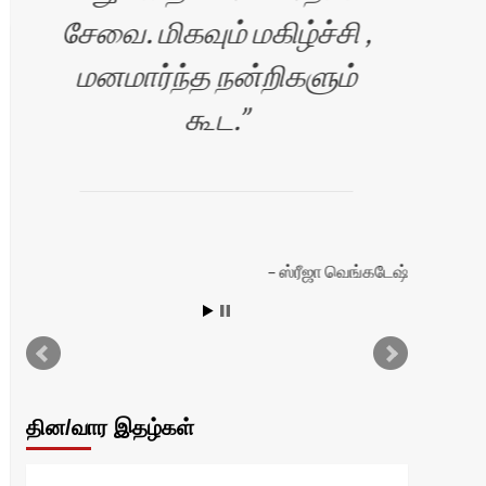
சேவை. மிகவும் மகிழ்ச்சி ,
மனமார்ந்த நன்றிகளும்
கூட.
அற
ஸ்ரீஜா வெங்கடேஷ்
தின/வார இதழ்கள்