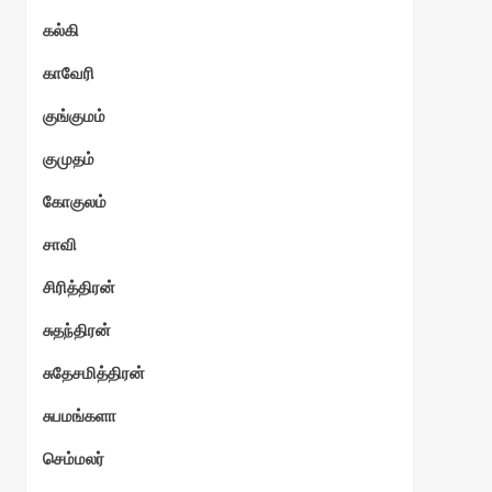
கல்கி
காவேரி
குங்குமம்
குமுதம்
கோகுலம்
சாவி
சிரித்திரன்
சுதந்திரன்
சுதேசமித்திரன்
சுபமங்களா
செம்மலர்