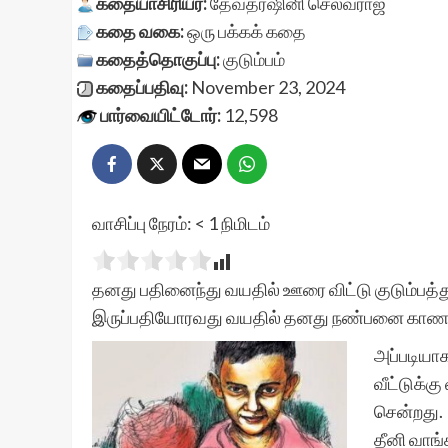
கதையாசிரியர்:
தேவதர்ஷினி செல்வராஜ்
கதை வகை:
ஒரு பக்கக் கதை
கதைத்தொகுப்பு:
குடும்பம்
கதைப்பதிவு:
November 23, 2024
பார்வையிட்டோர்:
12,598
வாசிப்பு நேரம்:
< 1
நிமிடம்
தனது பதினைந்து வயதில் ஊரை விட்டு குடும்பத்த
இருப்பதியோரவது வயதில் தனது நண்பனை காண மீ
அப்படியாக
வீட்டுக்க
சென்றது.
தீனி வாங்