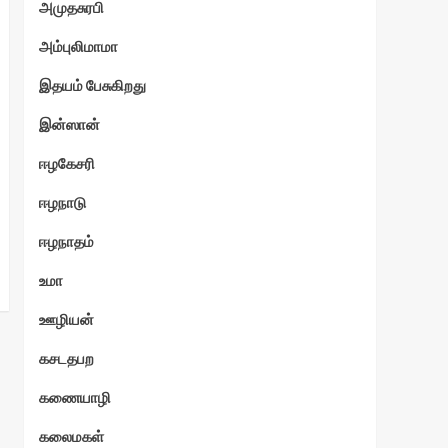
அமுதசுரபி
அம்புலிமாமா
இதயம் பேசுகிறது
இன்ஸான்
ரன்
ஈழகேசரி
ஈழநாடு
ஈழநாதம்
உமா
ஊழியன்
கசடதபற
கணையாழி
கலைமகள்