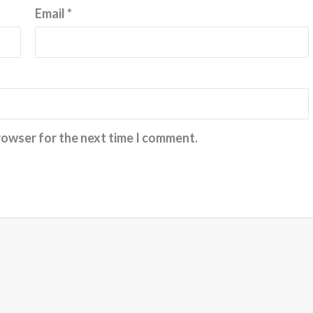
செம்மையுறட்டும்.
Email
*
நேசமிகு ராஜகுமா
rowser for the next time I comment.