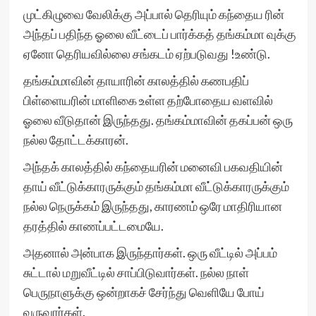
முட்கிழுவை வேலிக்கு அப்பால் தெரியும் கந்தைய ரின்
அந்தப் பதிந்த ஓலை வீட்டைப் பார்க்கத் தங்கம்மா வுக்கு
ஏனோ தெரியவில்லை சங்கடம் ஏற்படுவது !உண்டு.
தங்கம்மாவின் தாயாரின் காலத்தில் கணபதிப்
பிள்ளையரின் மாளிகை உள்ள தற்போதைய வளவில்
ஓலை வீடுதான் இருந்தது. தங்கம்மாவின் தகப்பன் ஒரு
நல்ல தோட்டக்காரன்.
அந்தக் காலத்தில் கந்தையரின் மனைவி பகவதியின்
தாய் வீட்டுக்காரருக்கும் தங்கம்மா வீட்டுக்காரருக்கும்
நல்ல நெருக்கம் இருந்தது, காரணம் ஒரே மாதிரியான
தரத்தில் காணப்பட்டமையே.
அதனால் அன்பாக இருந்தார்கள். ஒரு வீட்டில் அப்பம்
சுட்டால் மறுவீட்டில் சாப்பிடுவார்கள். நல்ல நாள்
பெருநாளுக்கு ஒன்றாகச் சேர்ந்து வெளியே போய்
வருவார்கள்.