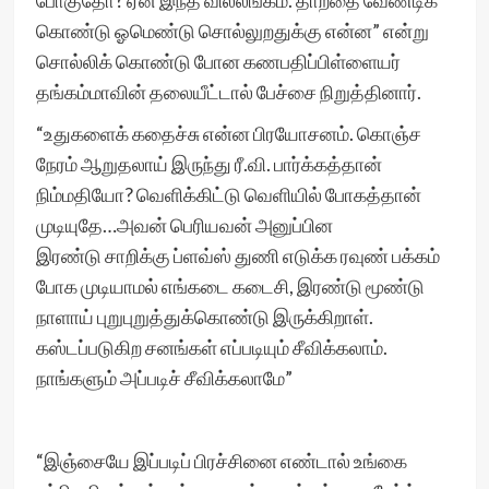
போகுதோ? ஏன் இந்த வில்லங்கம். தாறதை வேண்டிக்
கொண்டு ஓமெண்டு சொல்லுறதுக்கு என்ன” என்று
சொல்லிக் கொண்டு போன கணபதிப்பிள்ளையர்
தங்கம்மாவின் தலையீட்டால் பேச்சை நிறுத்தினார்.
“உதுகளைக் கதைச்சு என்ன பிரயோசனம். கொஞ்ச
நேரம் ஆறுதலாய் இருந்து ரீ.வி. பார்க்கத்தான்
நிம்மதியோ? வெளிக்கிட்டு வெளியில் போகத்தான்
முடியுதே…அவன் பெரியவன் அனுப்பின
இரண்டு சாறிக்கு ப்ளவ்ஸ் துணி எடுக்க ரவுண் பக்கம்
போக முடியாமல் எங்கடை கடைசி, இரண்டு மூண்டு
நாளாய் புறுபுறுத்துக்கொண்டு இருக்கிறாள்.
கஸ்டப்படுகிற சனங்கள் எப்படியும் சீவிக்கலாம்.
நாங்களும் அப்படிச் சீவிக்கலாமே”
“இஞ்சையே இப்படிப் பிரச்சினை எண்டால் உங்கை