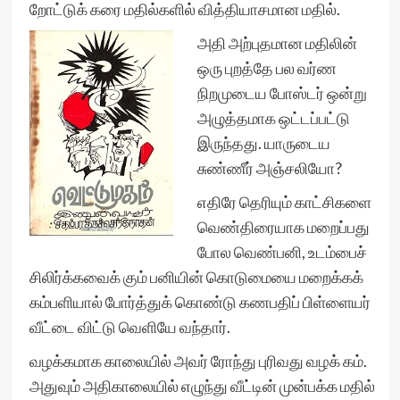
றோட்டுக் கரை மதில்களில் வித்தியாசமான மதில்.
அதி அற்புதமான மதிலின்
ஒரு புறத்தே பல வர்ண
நிறமுடைய போஸ்டர் ஒன்று
அழுத்தமாக ஒட்டப்பட்டு
இருந்தது. யாருடைய
சுண்ணீர் அஞ்சலியோ?
எதிரே தெரியும் காட்சிகளை
வெண்திரையாக மறைப்பது
போல வெண்பனி, உடம்பைச்
சிலிர்க்கவைக் கும் பனியின் கொடுமையை மறைக்கக்
கம்பளியால் போர்த்துக் கொண்டு கணபதிப் பிள்ளையர்
வீட்டை விட்டு வெளியே வந்தார்.
வழக்கமாக காலையில் அவர் ரோந்து புரிவது வழக் கம்.
அதுவும் அதிகாலையில் எழுந்து வீட்டின் முன்பக்க மதில்