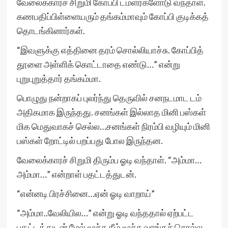
வேலைக்காரச் சிறுமி கோப்பி டம்ளர்களோடு வந்தாள்.
கணபதிப்பிள்ளையரும் தங்கம்மாவும் கோப்பி குடிக்கத்
தொடங்கினார்கள்.
“இவளுக்கு எத்தினை தரம் சொல்லியாச்சு. கோப்பித்
தூளை அள்ளிக் கொட்டாதை எண்டு…” என்று
புறுபுறுத்தார் தங்கம்மா.
பொழுது நன்றாகப் புலர்ந்து தெருவில் சனநடமாட டம்
அதிகமாக இருந்தது. சனங்கள் இல்லாத மினி பஸ்கள்
மிக மெதுவாகச் செல்ல…சனங்கள் நிரம்பி வழியும் மினி
பஸ்கள் றோட்டில் பறப்பது போல இருந்தன.
வேலைக்காரச் சிறுமி திரும்ப ஓடி வந்தாள். “அம்மா…
அம்மா…” என்றாள் பதட்டத்துடன்.
“என்னடி பிரச்சினை…ஏன் ஓடி வாறாய்”
“அம்மா..வேலியில…” என்று ஓடி வந்ததால் ஏற்பட்ட
பதட்டத்துடன் மேல் மூச்சு கீழ் மூச்சு வாங்கச் சொல்ல