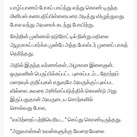
யாழ்ப்பாணம் போகப் பாய்ந்து வந்து கொண் டிருந்த
மினிபஸ் கணபதிப்பிள்ளையரை அடித்து விழுத்துவது
போல வந்து அவரைக் கடந்து போயிற்று.
கேற்றின் முன்னால் நடுரோட்டில் நின்று மதிலை
ஆழமாகப் பார்க்க முன்பே அந்த போஸ்டர் முனைப் பாகத்
தெரிந்தது.
அதில் இருந்த வர்ணங்கள், அழகான இளைஞன்.
ஒருவனின் பெருப்பிக்கப்பட்ட புகைப்படம்… தோற்றம்
மறைவுக் குறிப்புகள் எதுவுமே அவருக்குப் புலப்பட
வில்லை. சுவரை அசிங்சப்படுத்திக் கொண்டு அது
இருப்பதுதான் அவருடைய சொற்களில்
சொல்வது போல,
“வயிற்றைப் பற்றியெரிய…” செய்து கொண்டிருந்தது.
“அறுவான்கள் உவன்களுக்கு வேறை வேலை