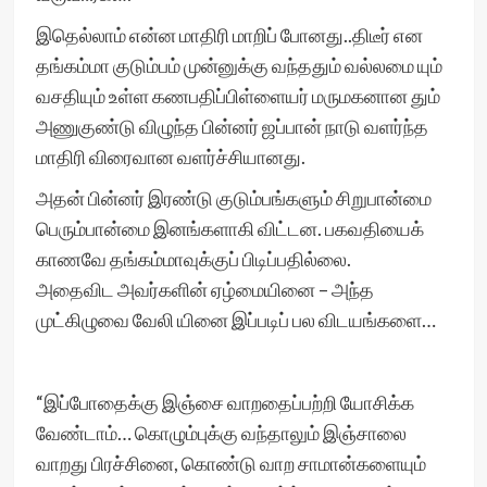
இதெல்லாம் என்ன மாதிரி மாறிப் போனது..திடீர் என
தங்கம்மா குடும்பம் முன்னுக்கு வந்ததும் வல்லமை யும்
வசதியும் உள்ள கணபதிப்பிள்ளையர் மருமகனான தும்
அணுகுண்டு விழுந்த பின்னர் ஜப்பான் நாடு வளர்ந்த
மாதிரி விரைவான வளர்ச்சியானது.
அதன் பின்னர் இரண்டு குடும்பங்களும் சிறுபான்மை
பெரும்பான்மை இனங்களாகி விட்டன. பகவதியைக்
காணவே தங்கம்மாவுக்குப் பிடிப்பதில்லை.
அதைவிட அவர்களின் ஏழ்மையினை – அந்த
முட்கிழுவை வேலி யினை இப்படிப் பல விடயங்களை…
“இப்போதைக்கு இஞ்சை வாறதைப்பற்றி யோசிக்க
வேண்டாம்… கொழும்புக்கு வந்தாலும் இஞ்சாலை
வாறது பிரச்சினை, கொண்டு வாற சாமான்களையும்