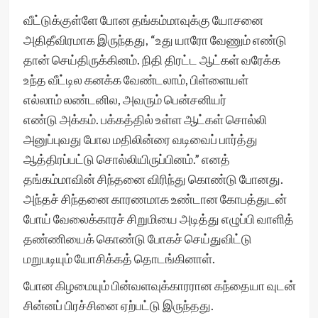
வீட்டுக்குள்ளே போன தங்கம்மாவுக்கு யோசனை
அதிதீவிரமாக இருந்தது, “உது யாரோ வேணும் எண்டு
தான் செய்திருக்கினம். நிதி திரட்ட ஆட்கள் வரேக்க
உந்த வீட்டில கனக்க வேண்டலாம், பிள்ளையள்
எல்லாம் லண்டனில, அவரும் பென்சனியர்
எண்டு அக்கம். பக்கத்தில் உள்ள ஆட்கள் சொல்லி
அனுப்புவது போல மதிலின்ரை வடிவைப் பார்த்து
ஆத்திரப்பட்டு சொல்லியிருப்பினம்.” எனத்
தங்கம்மாவின் சிந்தனை விரிந்து கொண்டு போனது.
அந்தச் சிந்தனை காரணமாக உண்டான கோபத்துடன்
போய் வேலைக்காரச் சிறுமியை அடித்து எழுப்பி வாளித்
தண்ணியைக் கொண்டு போகச் செய்துவிட்டு
மறுபடியும் யோசிக்கத் தொடங்கினாள்.
போன கிழமையும் பின்வளவுக்காரரான கந்தையா வுடன்
சின்னப் பிரச்சினை ஏற்பட்டு இருந்தது.