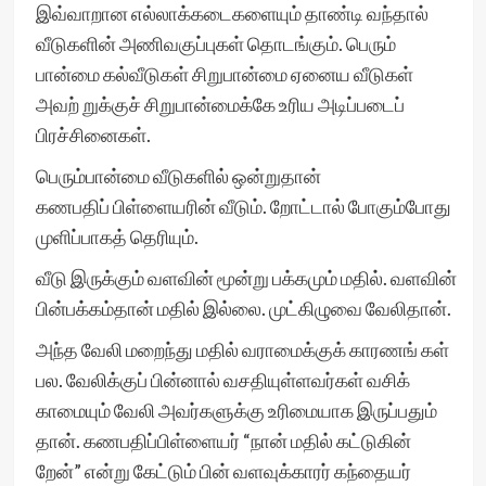
இவ்வாறான எல்லாக்கடைகளையும் தாண்டி வந்தால்
வீடுகளின் அணிவகுப்புகள் தொடங்கும். பெரும்
பான்மை கல்வீடுகள் சிறுபான்மை ஏனைய வீடுகள்
அவற் றுக்குச் சிறுபான்மைக்கே உரிய அடிப்படைப்
பிரச்சினைகள்.
பெரும்பான்மை வீடுகளில் ஒன்றுதான்
கணபதிப் பிள்ளையரின் வீடும். றோட்டால் போகும்போது
முளிப்பாகத் தெரியும்.
வீடு இருக்கும் வளவின் மூன்று பக்கமும் மதில். வளவின்
பின்பக்கம்தான் மதில் இல்லை. முட்கிழுவை வேலிதான்.
அந்த வேலி மறைந்து மதில் வராமைக்குக் காரணங் கள்
பல. வேலிக்குப் பின்னால் வசதியுள்ளவர்கள் வசிக்
காமையும் வேலி அவர்களுக்கு உரிமையாக இருப்பதும்
தான். கணபதிப்பிள்ளையர் “நான் மதில் கட்டுகின்
றேன்” என்று கேட்டும் பின் வளவுக்காரர் கந்தையர்