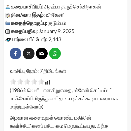
கதையாசிரியர்:
சிதம்பர திருச்செந்திநாதன்
தின/வார இதழ்:
வீரகேசரி
கதைத்தொகுப்பு:
குடும்பம்
கதைப்பதிவு:
January 9, 2025
பார்வையிட்டோர்:
2,143
வாசிப்பு நேரம்:
7
நிமிடங்கள்
(1986ல் வெளியான சிறுகதை, ஸ்கேன் செய்யப்பட்ட
படக்கோப்பிலிருந்து எளிதாக படிக்கக்கூடிய உரையாக
மாற்றியுள்ளோம்)
அழகான வளைவுகள் கொண்ட மதிலின்
கவர்ச்சியினைப் பசிய மை மெருகூட்டியது. அந்த