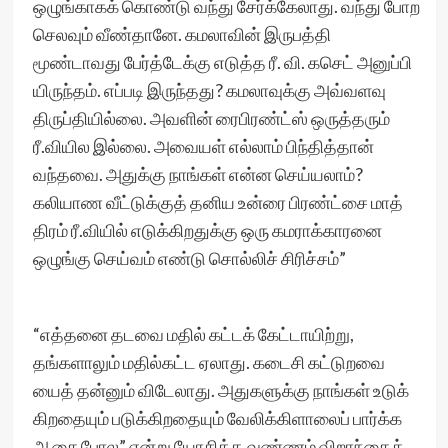
ஒழுங்காகக் கொண்டு வந்து சேர்க்கேலாது. வந்து போற
செலவும் வீண்தானே. கமலாவின் இருபத்தி
மூண்டாவது பேர்த்டேக்கு எடுத்த ரீ. வி. கசெட் அனுப்பி
யிருந்தம். எப்படி இருந்தது? கமலாவுக்கு அவ்வளவு
திருப்தியில்லை. அவளின் ரைபிரண்ட்ஸ் ஒருத்தரும்
ரீ.வியில இல்லை. அவையள் எல்லாம் பிந்தித்தான்
வந்தவை. அதுக்கு நாங்கள் என்ன செய்யலாம்?
கலியாண வீட்டுக்குத் தனிய உன்ரை பிரண்ட்சை மாத்
திரம் ரீ.வியில் எடுக்கிறதுக்கு ஒரு கமராக்காரனை
ஒழுங்கு செய்வம் எண்டு சொல்லிச் சிரிச்சம்”
“எத்தனை தடவை மதில் கட்டக் கேட்டாயிற்று,
தங்களாலும் மதில்கட்ட ஏலாது. கடைசி கட்டுறவை
யைத் தன்னும் விடேலாது. அதுகளுக்கு நாங்கள் உடுக்
கிறதையும் படுக்கிறதையும் வேலிக்கிளாலைப் பார்க்க
ஆசை போல” என்று யோசித்த வண்ணம் விறாந்தைக்