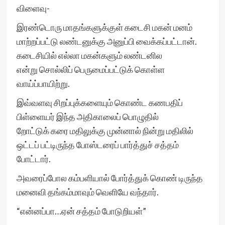
விளைவு-
இரண்டொரு மாதங்களுக்குள் கடைசி மகன் மனம்
மாற்றப்பட்டு லண்டனுக்கு அனுப்பி வைக்கப்பட்டான்.
கடைசியில் எல்லா மகன்களும் லண்டனில
என்று சொல்லிப் பெருமைப்பட்டுக் கொள்ள
வாய்ப்பாயிற்று.
இவ்வளவு சிறப்புக்களையும் கொண்ட கணபதிப்
பிள்ளையர் இந்த அதிகாலைப் பொழுதில்
றோட்டுக் கரை மதிலுக்கு முன்னால் நின்று மதிலில்
ஒட்டப் பட்டிருந்த போஸ்டரைப் பார்த்துச் சத்தம்
போட்டார்.
அவரைப்போல கம்பளியால் போர்த்துக் கொண் டிருந்த
மனைவி தங்கம்மாவும் வெளியே வந்தார்.
“என்னப்பா…ஏன் சத்தம் போடுறியள்”