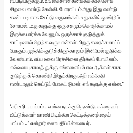
எப்பிடியிருக்கும். உங்கைதான் கனக்கக் காசு சேர்க்
கிறவை எண்டு கேள்வி. போராட்டம் அது இது எண்டு
கண்டபடி காசு கேட்டு வருவங்கள். உதுகளில் ஒண்டும்
சேராமல்…உதுகளுக்கு ஒரு சதமும் கொடுக்காமல்
இருக்க பார்க்க வேணும். ஒருக்காக் குடுத்துக்
காட்டினால் நெடுக வருவான்கள். பிறகு கரைச்சலாய்ப்
போகும். முந்திக் குடுத்திருந்தாலும் இனிமேல் குடுக்க
வேண்டாம். எப்ப உவை பிரச்சினை தீர்க்கப் போயினம்.
எவ்வளவு காலத் துக்கு எங்களைப் போல ஆக்கள் காசு
குடுத்துக் கொண்டு இருக்கிறது.ஆர் எக்கேடு
எண்டாலும் கெட்டுப் போகட் டுமன். எங்களுக்கு என்ன.”
‘சரி சரி… பாப்பம்… என்ன நடக்குதெண்டு. கந்தையர்
வீட்டுக்காரர் காணி பிடிக்கிற கெட்டித்தனத்தைப்
பாப்பம்…” என்றார் கணபதிப்பிள்ளையர்.