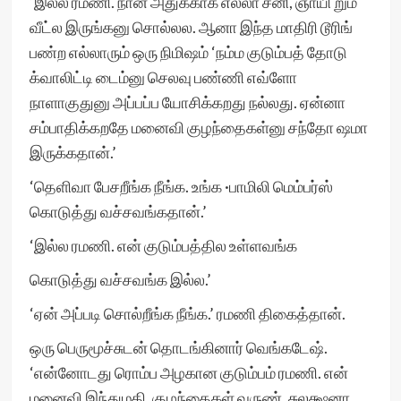
‘இல்ல ரமணி. நான் அதுக்காக எல்லா சனி, ஞாயி றும்
வீட்ல இருங்கனு சொல்லல. ஆனா இந்த மாதிரி டூரிங்
பண்ற எல்லாரும் ஒரு நிமிஷம் ‘நம்ம குடும்பத் தோடு
க்வாலிட்டி டைம்னு செலவு பண்ணி எவ்ளோ
நாளாகுதுனு அப்பப்ப யோசிக்கறது நல்லது. ஏன்னா
சம்பாதிக்கறதே மனைவி குழந்தைகள்னு சந்தோ ஷமா
இருக்கதான்.’
‘தெளிவா பேசறீங்க நீங்க. உங்க ·பாமிலி மெம்பர்ஸ்
கொடுத்து வச்சவங்கதான்.’
‘இல்ல ரமணி. என் குடும்பத்தில உள்ளவங்க
கொடுத்து வச்சவங்க இல்ல.’
‘ஏன் அப்படி சொல்றீங்க நீங்க.’ ரமணி திகைத்தான்.
ஒரு பெருமூச்சுடன் தொடங்கினார் வெங்கடேஷ்.
‘என்னோடது ரொம்ப அழகான குடும்பம் ரமணி. என்
மனைவி இந்துமதி, குழந்தைகள் வருண், சுலக்ஷனா.