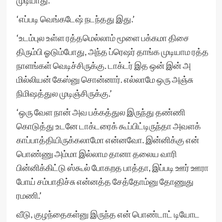
முடியாது.’
‘எப்படி வெங்கடேஷ் நடந்தது இது.’
‘உடம்புல உள்ள ரத்தமெல்லாம் மூளை பக்கமா திசை
திரும்பி ஓடும்போது, அந்த ப்ரெஷர் தாங்க முடியாம ரத்த
நாளங்கள் வெடிச்சிருக்கு. டாக்டர் இத ஒன் இன் அ
மில்லியன் கேஸ்னு சொன்னார். எல்லாமே ஒரு அஞ்சு
நிமிஷத்துல முடிஞ்சிருக்கு.’
‘ஒரு வேள நான் அவ பக்கத்துல இருந்து தண்ணி
கொடுத்து உடனே டாக்டரைக் கூப்பிட்டிருந்தா அவளக்
காப்பாத்தியிருக்கலாமோ என்னவோ. இன்னிக்கு என்
பொண்ணு அம்மா இல்லாம தானா தலைய வாரி
பின்னிக்கிட்டு ஸ்கூல் போகறத பாத்தா, இப்படி ஊர் ஊரா
போய் சம்பாதிச்சு என்னத்த சேத்தோம்னு தோணுது
ரமணி.’
வீடு, குழந்தைகள்னு இருந்த என் பொண்டாட் டியோட