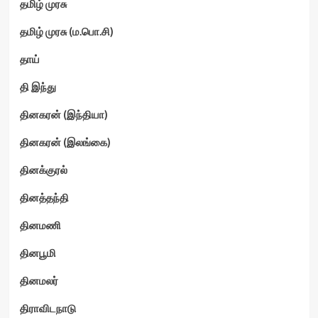
தமிழ் முரசு
தமிழ் முரசு (ம.பொ.சி)
தாய்
தி இந்து
தினகரன் (இந்தியா)
தினகரன் (இலங்கை)
தினக்குரல்
தினத்தந்தி
தினமணி
தினபூமி
தினமலர்
திராவிடநாடு