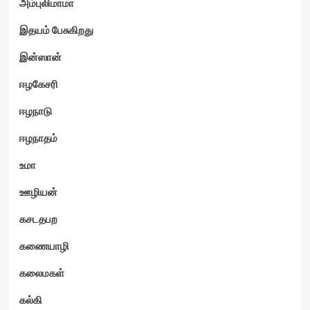
அம்புலிமாமா
இதயம் பேசுகிறது
இன்ஸான்
ஈழகேசரி
ஈழநாடு
ஈழநாதம்
உமா
ஊழியன்
கசடதபற
கணையாழி
கலைமகள்
கல்கி