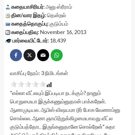
கதையாசிரியர்:
அனு ஸ்ரீராம்
தின/வார இதழ்:
தென்றல்
கதைத்தொகுப்பு:
குடும்பம்
கதைப்பதிவு:
November 16, 2013
பார்வையிட்டோர்:
18,439
வாசிப்பு நேரம்:
3
நிமிடங்கள்
”எல்லா வீட்லயும் இப்படியா நடக்கும்? நானும்
பொறுமையா இருக்கணும்னுதான் பாக்கறேன்.
ஆனாமுடியல. ஆபிஸ் விஷயமா டூர் போக வேணாம்னு
சொல்லல. ஆனா ஞாயிற்றுக்கிழமையாவது வீட்ல
குடும்பத்தோட இருங்கனுதானே சொல்றேன்” சுதா