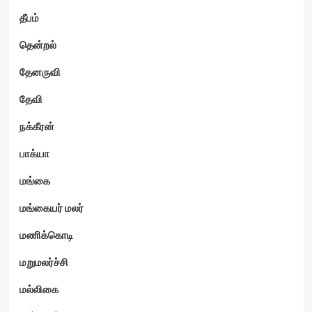
தீபம்
தென்றல்
தேனருவி
தேவி
நக்கீரன்
பாக்யா
மங்கை
மங்கையர் மலர்
மணிக்கொடி
மறுமலர்ச்சி
மல்லிகை