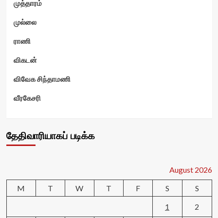
முத்தாரம்
முல்லை
ராணி
விகடன்
விவேக சிந்தாமணி
வீரகேசரி
தேதிவாரியாகப் படிக்க
August 2026
M
T
W
T
F
S
S
1
2