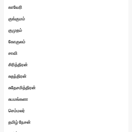
காவேரி
குங்குமம்
குமுதம்
கோகுலம்
சாவி
சிரித்திரன்
சுதந்திரன்
சுதேசமித்திரன்
சுபமங்களா
செம்மலர்
தமிழ் நேசன்