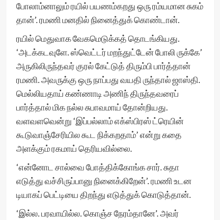
போலாம்னாலும் ரயில் பயணம்கறது ஒரு ரம்யமான சுகம்
தான்’. ரமணி மனதில் நினைத்துக் கொண்டான்.
ரயில் மெதுவாக வேகமெடுக்கத் தொடங்கியது.
‘அடக்கடவுளே. ஸ்வெட்டர் மறந்துட்டேன் போலி ருக்கே’
அருகிலிருந்தவர் குரல் கேட்டுத் திரும்பி பார்த்தான்
ரமணி. அவருக்கு ஒரு நாப்பது வயதி ருந்தால் ஜாஸ்தி.
மெல்லியதாய் கண்ணாடி அணிந் திருந்தவரைப்
பார்த்தால் மிக நல்ல சுபாவமாய் தோன்றியது.
வளவளவென்று ‘இப்பல்லாம் எக்ஸ்பிரஸ் ட்ரெயின்
கூடுவாஞ்சேரியில கூட நிக்கறதாம்’ என்று கதை
அளக்கும் ரகமாய் தெரியவில்லை.
‘என்னோட சால்வை போத்திக்கோங்க சார். சுதா
எடுத்து வச்சிருப்பானு நினைக்கிறேன்’. ரமணி உடன
டியாகப் பெட்டியை திறந்து எடுத்துக் கொடுத்தான்.
‘இல்ல. பரவாயில்ல. கொஞ்ச நேரம்தானே’. அவர்