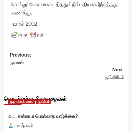
சொல்லு’ போனை வைத்ததும் நிம்மதியாக இருந்தது
ரமணிக்கு.
– மார்ச் 2002
Post
Previous:
பூமராங்
navigation
Next:
முட்கிரீடம்
தொடர்புள்ள சிறுகதைகள்
ஒரு பக்கக் கதை
குடும்பம்
அட, என்னடா பொல்லாத வாழ்க்கை?
வளர்கவி