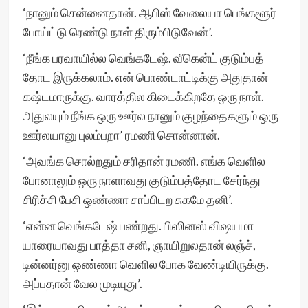
‘நானும் சென்னைதான். ஆபிஸ் வேலையா பெங்களூர்
போய்ட்டு ரெண்டு நாள் திரும்பிடுவேன்’.
‘நீங்க பரவாயில்ல வெங்கடேஷ். வீகென்ட் குடும்பத்
தோட இருக்கலாம். என் பொண்டாட்டிக்கு அதுதான்
கஷ்டமாருக்கு. வாரத்தில கிடைக்கிறதே ஒரு நாள்.
அதுலயும் நீங்க ஒரு ஊர்ல நானும் குழந்தைகளும் ஒரு
ஊர்லயானு புலம்பறா’ ரமணி சொன்னான்.
‘அவங்க சொல்றதும் சரிதான் ரமணி. எங்க வெளில
போனாலும் ஒரு நாளாவது குடும்பத்தோட சேர்ந்து
சிரிச்சி பேசி ஒண்ணா சாப்பிடற சுகமே தனி’.
‘என்ன வெங்கடேஷ் பண்றது. பிஸினஸ் விஷயமா
யாரையாவது பாத்தா சனி, ஞாயிறுலதான் லஞ்ச்,
டின்னர்னு ஒண்ணா வெளில போக வேண்டியிருக்கு.
அப்பதான் வேல முடியுது’.