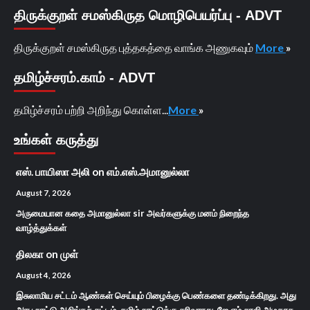
திருக்குறள் சமஸ்கிருத மொழிபெயர்ப்பு - ADVT
திருக்குறள் சமஸ்கிருத புத்தகத்தை வாங்க அணுகவும்
More
»
தமிழ்ச்சரம்.காம் - ADVT
தமிழ்ச்சரம் பற்றி அறிந்து கொள்ள...
More
»
உங்கள் கருத்து
எஸ். பாயிஸா அலி
on
எம்.எஸ்.அமானுல்லா
August 7, 2026
அருமையான கதை அமானுல்லா sir அவர்களுக்கு மனம் நிறைந்த
வாழ்த்துக்கள்
திலகா
on
முள்
August 4, 2026
இசுலாமிய சட்டம் ஆண்கள் செய்யும் பிழைக்கு பெண்களை தண்டிக்கிறது. அது
அரபு நாட்டு அசிங்கச் சட்டம். தமிழ் நாட்டுக்கு சரிவராது. ஜே எம் சாலி அழகாக