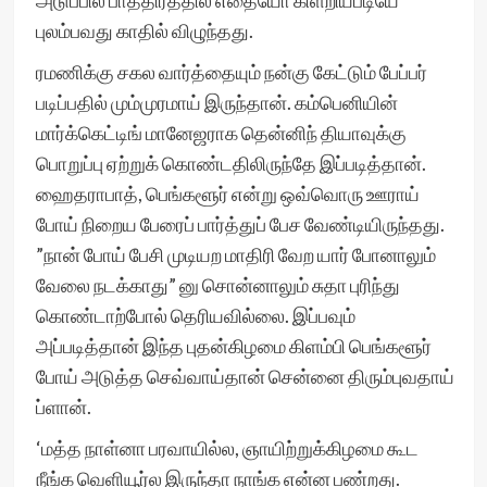
அடுப்பில் பாத்திரத்தில் எதையோ கிளறியபடியே
புலம்பவது காதில் விழுந்தது.
ரமணிக்கு சகல வார்த்தையும் நன்கு கேட்டும் பேப்பர்
படிப்பதில் மும்முரமாய் இருந்தான். கம்பெனியின்
மார்க்கெட்டிங் மானேஜராக தென்னிந் தியாவுக்கு
பொறுப்பு ஏற்றுக் கொண்டதிலிருந்தே இப்படித்தான்.
ஹைதராபாத், பெங்களூர் என்று ஒவ்வொரு ஊராய்
போய் நிறைய பேரைப் பார்த்துப் பேச வேண்டியிருந்தது.
”நான் போய் பேசி முடியற மாதிரி வேற யார் போனாலும்
வேலை நடக்காது” னு சொன்னாலும் சுதா புரிந்து
கொண்டாற்போல் தெரியவில்லை. இப்பவும்
அப்படித்தான் இந்த புதன்கிழமை கிளம்பி பெங்களூர்
போய் அடுத்த செவ்வாய்தான் சென்னை திரும்புவதாய்
ப்ளான்.
‘மத்த நாள்னா பரவாயில்ல, ஞாயிற்றுக்கிழமை கூட
நீங்க வெளியூர்ல இருந்தா நாங்க என்ன பண்றது.