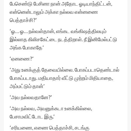
பேசெண்டு பேசினா நான் அதோட ஓடியாந்திட்டன்,
என்னென்டாலும் அக்கா நல்லவ என்னணை
பெத்தாச்சி?’
‘ஓ… ஓ… நல்வள்தான், எங்கட வங்கிஷத்திலயும்
இல்லாத கிலிசகேட்டை நடத்திறாள். நீ இனிமேல்பட்டு
அங்க போகாதே’
‘ஏனணை?’
‘அது உனக்குத் தேவையில்லை. போகப்படாதெண்டால்
போகப்படாது. மதியாதார் வீட்டு முற்றம் மிதியாதை,
அம்மட்டும் தான்’
‘அவ நல்லவதானே?’
‘அவ நல்லவ, அவனுக்கடா உனக்கில்லை,
பேசாமவிட்டோட இரு.’
‘சரியணை, எணை பெத்தாச்சி, சடங்கு