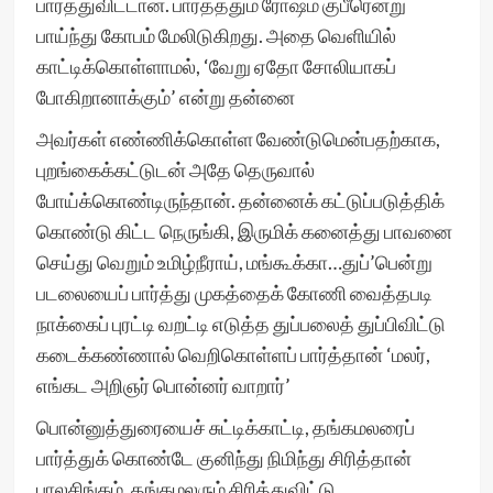
பார்த்துவிட்டான். பார்த்ததும் ரோஷம் குபீரென்று
பாய்ந்து கோபம் மேலிடுகிறது. அதை வெளியில்
காட்டிக்கொள்ளாமல், ‘வேறு ஏதோ சோலியாகப்
போகிறானாக்கும்’ என்று தன்னை
அவர்கள் எண்ணிக்கொள்ள வேண்டுமென்பதற்காக,
புறங்கைக்கட்டுடன் அதே தெருவால்
போய்க்கொண்டிருந்தான். தன்னைக் கட்டுப்படுத்திக்
கொண்டு கிட்ட நெருங்கி, இருமிக் கனைத்து பாவனை
செய்து வெறும் உமிழ்நீராய், மங்கூக்கா…துப்’பென்று
படலையைப் பார்த்து முகத்தைக் கோணி வைத்தபடி
நாக்கைப் புரட்டி வறட்டி எடுத்த துப்பலைத் துப்பிவிட்டு
கடைக்கண்ணால் வெறிகொள்ளப் பார்த்தான் ‘மலர்,
எங்கட அறிஞர் பொன்னர் வாறார்’
பொன்னுத்துரையைச் சுட்டிக்காட்டி, தங்கமலரைப்
பார்த்துக் கொண்டே குனிந்து நிமிந்து சிரித்தான்
பாலசிங்கம். தங்கமலரும் சிரித்துவிட்டு