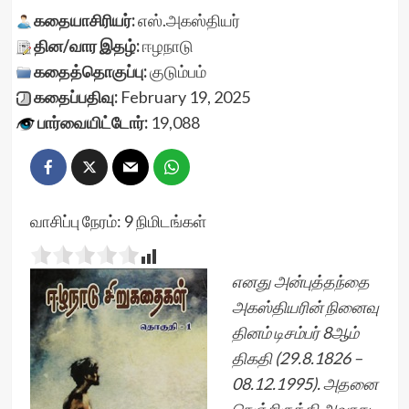
கதையாசிரியர்:
எஸ்.அகஸ்தியர்
தின/வார இதழ்:
ஈழநாடு
கதைத்தொகுப்பு:
குடும்பம்
கதைப்பதிவு:
February 19, 2025
பார்வையிட்டோர்:
19,088
வாசிப்பு நேரம்:
9
நிமிடங்கள்
எனது அன்புத்தந்தை
அகஸ்தியரின் நினைவு
தினம் டிசம்பர் 8ஆம்
திகதி (29.8.1826 –
08.12.1995). அதனை