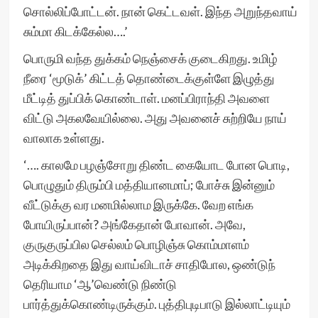
சொல்லிப்போட்டன். நான் கெட்டவள். இந்த அறுந்தவாய்
சும்மா கிடக்கேல்ல….’
பொருமி வந்த துக்கம் நெஞ்சைக் குடைகிறது. உமிழ்
நீரை ‘மூடுக்’ கிட்டத் தொண்டைக்குள்ளே இழுத்து
மீட்டித் துப்பிக் கொண்டாள். மனப்பிராந்தி அவளை
விட்டு அகலவேயில்லை. அது அவனைச் சுற்றியே நாய்
வாலாக உள்ளது.
‘…. காலமே பழஞ்சோறு திண்ட கையோட போன பொடி,
பொழுதும் திரும்பி மத்தியானமாப்; போச்சு இன்னும்
வீட்டுக்கு வர மனமில்லாம இருக்கே. வேற எங்க
போயிருப்பான்? அங்கேதான் போவான். அவே,
குருகுருப்பில செல்லம் பொழிஞ்சு கொம்மாளம்
அடிக்கிறதை இது வாய்விடாச் சாதிபோல, ஒண்டுந்
தெரியாம ‘ஆ’வெண்டு நிண்டு
பார்த்துக்கொண்டிருக்கும். புத்திபுடிபாடு இல்லாட்டியும்