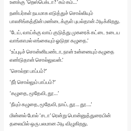
உனக்கு ’றெஸ்பெக்டா? ‘கம் கம்…’
நண்பர்கள் நயமாக எடுத்துச் சொல்லியும்
பாலசிங்கத்தின் மண்டைக்குள் புயல்தான் அடிக்கிறது.
‘டேய், வாய்க்கு வாய் குடுத்து முகரைக் கட்டை உடைய
வாங்காமல் எங்கையும் ஓடுறா கழுதை.’
‘உப்புடிச் சொன்னியண்டா, நான் உன்னையும் கழுதை
எண்டுதான் சொல்லுவன்.’
‘சொல்றா பாப்பம்?’
‘நீர் சொல்லும் பாப்பம்?’
‘கழுதை, மூதேவி, தூ…’
‘நீயும் கழுதை, மூதேவி, நாய், தூ… தூ….’
மின்னல் போல் ‘சடா’ ரென்று பொன்னுத்துரையின்
தலையில் ஒரு பலமான அடி விழுகிறது.