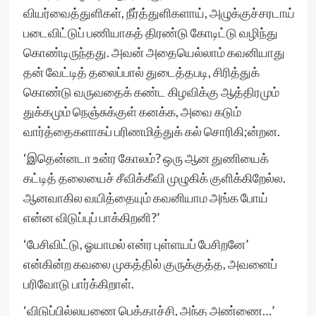
வியர்வைத்துளிகள், நீர்த்துளிகளாய், அழுக்குச்சரடாய்
படைவிட்டுப் பணியாகத் திரண்டு கோடிட்டு வழிந்து
கொண்டிருந்தது. அவன் அதையெல்லாம் கவனியாது
தன் வேட்டித் தலைப்பால் துடைத்தபடி, சிரித்துக்
கொண்டு வருவதைக் கண்ட கிழவிக்கு ஆத்திரமும்
துக்கமும் நெஞ்சுக்குள் கனக்க, அவை கடும்
வார்த்தைகளாகப் பரிணமித்துக் கல் சொரிகி;ன்றன.
‘இதென்னடா உன்ர கோலம்? ஒரு ஆன துணியைக்
கட்டித் தலையைச் சீவிக்கீவி முழுகிக் குளிக்கிறேல்ல.
ஆனவாகில வயித்தையும் கவனியாம அங்க போய்
என்ன விடுப்புப் பாக்கிறனி?’
‘பேசிவிட்டு, ஓயாமல் என்ர புள்ளயப் பேசிறனே’
என்கின்ற கவலை முகத்தில் குருக்குத்த, அவனைப்
பரிவோடு பார்க்கிறாள்.
‘விடுப்பில்லயணை பெத்தாச்சி, அந்த அண்ணை…’