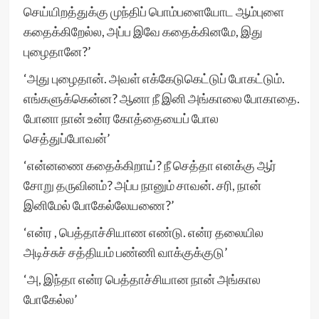
செய்யிறத்துக்கு முந்திப் பொம்பளையோட ஆம்புளை
கதைக்கிறேல்ல, அப்ப இவே கதைக்கினமே, இது
புழைதானே?’
‘அது புழைதான். அவள் எக்கேடுகெட்டுப் போகட்டும்.
எங்களுக்கென்ன? ஆனா நீ இனி அங்காலை போகாதை.
போனா நான் உன்ர கோத்தையைப் போல
செத்துப்போவன்’
‘என்னணை கதைக்கிறாய்? நீ செத்தா எனக்கு ஆர்
சோறு தருவினம்? அப்ப நானும் சாவன். சரி, நான்
இனிமேல் போகேல்லேயணை?’
‘என்ர , பெத்தாச்சியாண எண்டு. என்ர தலையில
அடிச்சுச் சத்தியம் பண்ணி வாக்குக்குடு’
‘அ, இந்தா என்ர பெத்தாச்சியான நான் அங்கால
போகேல்ல’