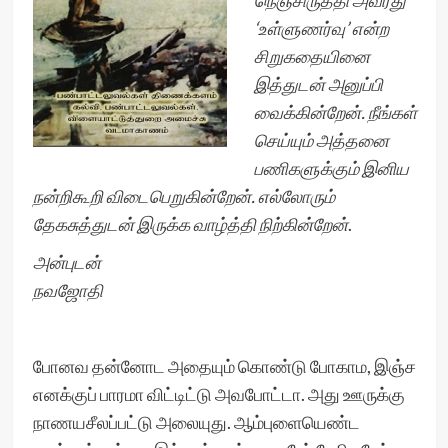
நெஞ்சிருத்தி அவரது
‘உள்ளுணர்வு’ என்ற
சிறுகதையினை
இத்துடன் அனுப்பி
வைக்கின்றேன். நீங்கள்
செய்யும் அத்தனை
பணிகளுக்கும் இனிய
நன்றிகூறி விடைபெறுகின்றேன். எல்லோரும்
தேகசுத்துடன் இருக்க வாழ்த்தி நிற்கின்றேன்
.
அன்புடன்
நவஜோதி
போனவ தன்னோட அதையும் கொண்டு போகாம, இஞ்ச
எனக்குப் பாரமா விட்டிட்டு அவபோட்டா. அது ஊருக்கு
நாணயசீலப்பட்டு அலையுது. ஆம்புளையெண்ட