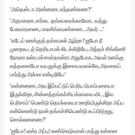
‘அதென்டா அண்ணை, எந்தண்ணை?’
‘அதாணை, எங்கட தங்கமலரக்காவோட வந்து
பேசுவாரணை, பாலசிங்கமண்ணை…அவர் …’
‘எடேய் உனக்குத் தங்கமலர் ஆற்றா? ஐயோ நீ
முறைகூடத் தெரியாமக் கிடக்கிறியே, அந்தச் சிங்கிணி
நோனா உன்ர மச்சாள்தான்ரா அதுபோக, அவள் உனக்கு
எத்தனையோ வயதுக்கு இளையவளல்லே, அவளைப்
பார்த்து அக்கா என்டிறியே’
‘என்னணை, அவ இம்மட்டுப் பெரிய பொம்பளையா
இருக்கிறா, சின்னத்தங்கச்சியக்காவை விட, இவ
பெரிசாம்’ மெண்டு தொக்கையா ஊதியிருக்கிறா அப்ப
என்னெண்டு நான் தங்கச்சியெண்டு கூப்பிடுறது,
சொல்லனணை?’
‘ஐயோ! ஏன்ர அப்பு! கண்கெடுவான் பாத்து உன்னை