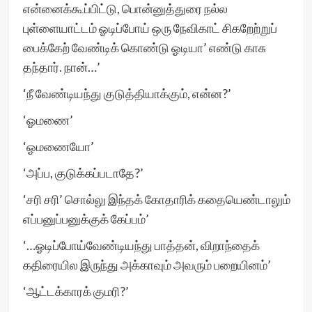
என்னைக்கூப்பிட்டு, பொன்னுத்துரை நல்ல
புள்ளையாட்டம் ஓடிப்போய் ஒரு நேவிகாட் சிகறேற்றுப்
பைக்கேற் வேண்டிக் கொண்டு ஓடியா’ எண்டு காசு
தந்தார். நான்…’
‘நீ வேண்டியந்து குடுத்தியாக்கும், என்ன?’
‘ஓமணை’
‘ஓமணையோ’
‘அப்ப, குடுக்கப்படாதே?’
‘சரி சரி’ சொல்லு இந்தக் கோதாரிக் கதையெண்டாலும்
எப்பனுப்பனுக்குக் கேப்பம்’
‘…ஓடிப்போய்வேண்டியந்து பாத்தன், விறாந்தைக்
கதிரையில இருந்து அக்காவும் அவரும் பறையினம்’
‘ஆட்டக்காரக் குமரி?’