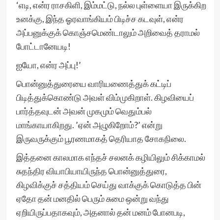
‘எடி, என்ர ராசகிளி, இம்மட்டு, நல்ல புள்ளையா இருக்கிற
உனக்கு, இந்த ஓரவாங்கியம் பிடிச்ச கடவுள், என்ர
அப்பனுக்குக் கொஞ்சமெண்டாலும் அறிவைத் தராமல்
போட்டானேயடி!
ஐயோ, என்ர அப்பு!’
பொன்னுத்துரையை வாரியணைத்துக் கட்டிப்
பிடித்துக்கொண்டு அவள் விம்முகிறாள். கிழவியைப்
பார்த்தவுடன் அவன் முகமும் வெதும்பல்
மாங்காயாகிறது. ’ஏன் அழுகிறோம்?’ என்று
இருவருக்கும் பூரணமாகத் தெரியாத சோகநிலை.
இத்தனை காலமாக எந்தச் சலனக் கழியிலும் சிக்காமல்
சுதந்திர வியாபியாயிருந்த பொன்னுத்துரை,
கிழவிக்குச் சத்தியம் செய்து வாக்குக் கொடுத்த பின்
ஏதோ தன் மனதில் பெரும் சுமை ஒன்று வந்து
ஏறியிருப்பதாகவும், அதனால் தன் மனம் போனபடி,