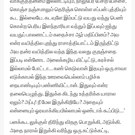
வாக்குத்தன்மை இல்லாட்டியும், நாலுபேர் பேசிற பேச்சை,
கொஞ்ச நஞ்சமாலும் தெரிஞ்சு கொள்ள எப்பன் புத்தியும்
கூட இல்லையே. கடவுளே இம்மட்டு வயது வந்து பெண்
கொள்ற பெரிய இளந்தாரியா வந்தும் இப்பவும் ஐந்து
வயதுப் பாலனாட்டம் கதைச்சா ஆர் மதிப்பினம்? அவ
என்ர வயித்தில புறந்து ராசாத்தியாட்டம் இருந்திட்டு
அவ தன்ர வயித்தில வந்த இந்த வலது குறஞ்சதை
இப்படி என்னோட அலைக்கழிய விட்டிட்டு, கரச்சல்
இல்லாமல் போட்டா… கண் கெடுவான் இதயும் ஒரு சாவா
எடுக்காமல் இந்த ஊரவையெல்லாம் பழிச்சு
நையாண்டியும் பண்ணிவிட்டான். இதுவும் என்ர
தலையெழுத்து. இதுக்க கிடந்து உத்தரிக்க யாரால
ஏலும்? அப்பு! நீ மேல இருக்கிறியே? அதையும்
என்னையும் ஓரவாக்கியமில்லாமல் ஒண்டாக் கூப்பிடு…’
பனக்கூடலுக்குள் திரிந்து விறகு பொறுக்கி, அடுக்கி.
அதை நாரால் இறுக்கி வரிந்து ஒரு கட்டுக்கட்டி,