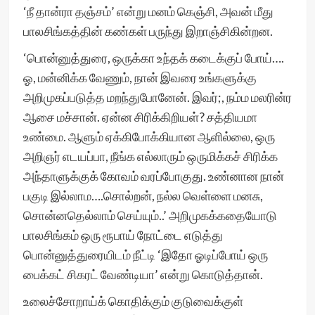
‘நீ தான்ரா தஞ்சம்’ என்று மனம் கெஞ்சி, அவன் மீது
பாலசிங்கத்தின் கண்கள் பருந்து இறாஞ்சிகின்றன.
‘பொன்னுத்துரை, ஒருக்கா உந்தக் கடைக்குப் போய்….
ஓ, மன்னிக்க வேணும், நான் இவரை உங்களுக்கு
அறிமுகப்படுத்த மறந்துபோனேன். இவர்;, நம்ம மலரின்ர
ஆசை மச்சான். ஏன்ன சிரிக்கிறியள்? சத்தியமா
உண்மை. ஆளும் ஏக்கிபோக்கியான ஆளில்லை, ஒரு
அறிஞர் எடயப்பா, நீங்க எல்லாரும் ஒருமிக்கச் சிரிக்க
அந்தாளுக்குக் கோவம் வரப்போகுது. உண்னான நான்
பகுடி இல்லாம….சொல்றன், நல்ல வெள்ளை மனசு,
சொன்னதெல்லாம் செய்யும்..’ அறிமுகக்கதையோடு
பாலசிங்கம் ஒரு ரூபாய் நோட்டை எடுத்து
பொன்னுத்துரையிடம் நீட்டி ‘இதோ ஓடிப்போய் ஒரு
பைக்கட் சிகரட் வேண்டியா’ என்று கொடுத்தான்.
உலைச்சோறாய்க் கொதிக்கும் குடுவைக்குள்