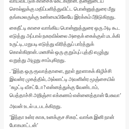
வாய்விட்டுக் காசைக் கேட்கிறான். தன்னுடைய
சொல்லுக்கு மதிப்பளித்துவிட்ட பொன்னுத்துரை மீது
தங்கமலருக்கு உண்மையிலேயே இரக்கம் பீறிடுகிறது.
கைநீட்டி காசை வாங்கிய பொன்னுத்துரை ஒரு அடி கூட
எடுத்து அப்பால் நகரவில்லை அதைக் கைக்குள் மடக்கி
உருட்டி, மறுபடி எடுத்து விரித்துப் பார்த்துக்
கொள்கிறான். மனசில் ஒரு குறும்புப் புத்தி எழுந்து
வறுத்து அழுது சாம்புகிறது.
. ‘இந்த ஒரு ரூவாத்தாளை, தூள் தூளாகக் கிழிச்சி
இவன்ர முகத்தில், அல்லாட்டி அவளின்ர மூஞ்சையில்
‘சுழட்டி வீசட்டோ? என்னத்துக்கு வேண்டாம்,
பெத்தாச்சி அறிஞ்சா எக்கணம் என்னைத்தான் பேசுவா’
அவன் உடல் படபடக்கிறது.
‘இந்தா உன்ர காசு, உனக்குச சிகரட் வாங்க இனி நான்
போகமாட்டன்’