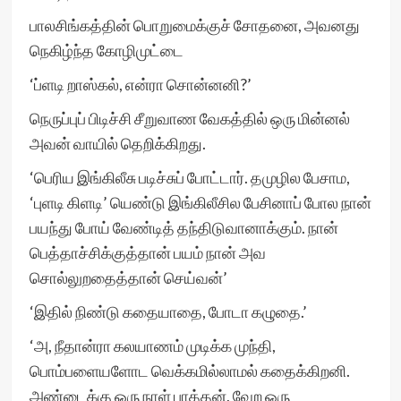
பாலசிங்கத்தின் பொறுமைக்குச் சோதனை, அவனது
நெகிழ்ந்த கோழிமுட்டை
‘ப்ளடி றாஸ்கல், என்ரா சொன்னனி?’
நெருப்புப் பிடிச்சி சீறுவாண வேகத்தில் ஒரு மின்னல்
அவன் வாயில் தெறிக்கிறது.
‘பெரிய இங்கிலீசு படிச்சுப் போட்டார். தமுழில பேசாம,
‘புளடி கிளடி’ யெண்டு இங்கிலீசில பேசினாப் போல நான்
பயந்து போய் வேண்டித் தந்திடுவானாக்கும். நான்
பெத்தாச்சிக்குத்தான் பயம் நான் அவ
சொல்லுறதைத்தான் செய்வன்’
‘இதில் நிண்டு கதையாதை, போடா கழுதை.’
‘அ, நீதான்ரா கலயாணம் முடிக்க முந்தி,
பொம்பளையளோட வெக்கமில்லாமல் கதைக்கிறனி.
அண்டைக்கு ஒரு நாள் பாத்தன், வேற ஒரு