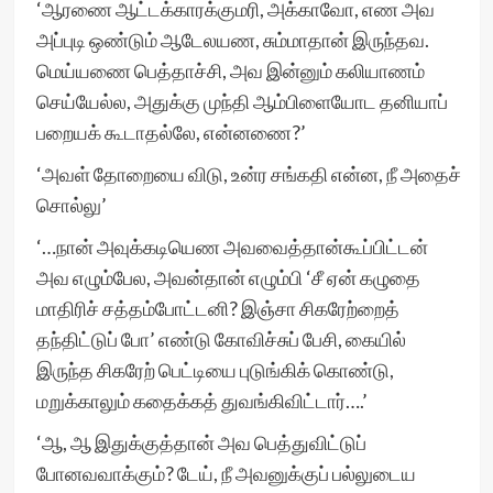
‘ஆரணை ஆட்டக்காரக்குமரி, அக்காவோ, எண அவ
அப்புடி ஒண்டும் ஆடேலயண, சும்மாதான் இருந்தவ.
மெய்யணை பெத்தாச்சி, அவ இன்னும் கலியாணம்
செய்யேல்ல, அதுக்கு முந்தி ஆம்பிளையோட தனியாப்
பறையக் கூடாதல்லே, என்னணை?’
‘அவள் தோறையை விடு, உன்ர சங்கதி என்ன, நீ அதைச்
சொல்லு’
‘…நான் அவுக்கடியெண அவவைத்தான்கூப்பிட்டன்
அவ எழும்பேல, அவன்தான் எழும்பி ‘சீ ஏன் கழுதை
மாதிரிச் சத்தம்போட்டனி? இஞ்சா சிகரேற்றைத்
தந்திட்டுப் போ’ எண்டு கோவிச்சுப் பேசி, கையில்
இருந்த சிகரேற் பெட்டியை புடுங்கிக் கொண்டு,
மறுக்காலும் கதைக்கத் துவங்கிவிட்டார்….’
‘ஆ, ஆ இதுக்குத்தான் அவ பெத்துவிட்டுப்
போனவவாக்கும்? டேய், நீ அவனுக்குப் பல்லுடைய