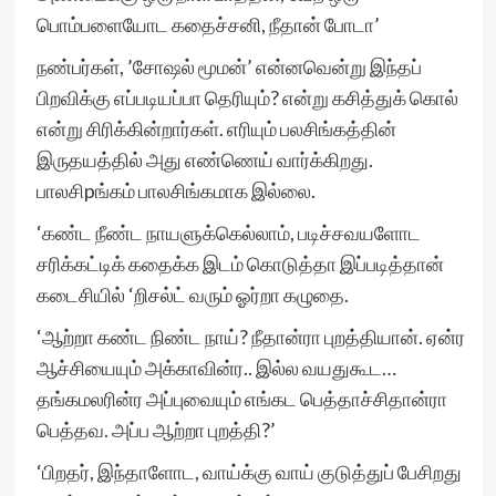
பொம்பளையோட கதைச்சனி, நீதான் போடா’
நண்பர்கள், ’சோஷல் மூமன்’ என்னவென்று இந்தப்
பிறவிக்கு எப்படியப்பா தெரியும்? என்று கசித்துக் கொல்
என்று சிரிக்கின்றார்கள். எரியும் பலசிங்கத்தின்
இருதயத்தில் அது எண்ணெய் வார்க்கிறது.
பாலசிpங்கம் பாலசிங்கமாக இல்லை.
‘கண்ட நீண்ட நாயளுக்கெல்லாம், படிச்சவயளோட
சரிக்கட்டிக் கதைக்க இடம் கொடுத்தா இப்படித்தான்
கடைசியில் ‘றிசல்ட் வரும் ஓர்றா கழுதை.
‘ஆற்றா கண்ட நிண்ட நாய்? நீதான்ரா புறத்தியான். ஏன்ர
ஆச்சியையும் அக்காவின்ர.. இல்ல வயதுகூட…
தங்கமலரின்ர அப்புவையும் எங்கட பெத்தாச்சிதான்ரா
பெத்தவ. அப்ப ஆற்றா புறத்தி?’
‘பிறதர், இந்தாளோட, வாய்க்கு வாய் குடுத்துப் பேசிறது