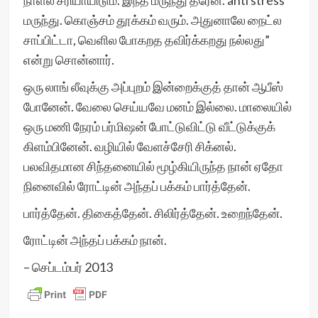
நாள்ல சரியாயிடும். இந்த மருந்து தரேன். anti stress
மருந்து. கொஞ்சம் தூக்கம் வரும். அதுனாலே நைட்ல
சாப்பிட்டா, வெளில போகறத தவிர்க்கறது நல்லது”
என்று சொன்னார்.
ஒரு லாங் லீவுக்கு அப்புறம் இன்றைக்குத் தான் ஆபீஸ்
போனேன். வேலை செய்யவே மனம் இல்லை. மாலையில்
ஒரு மணி நேரம் பர்மிஷன் போட்டுவிட்டு வீட்டுக்குக்
கிளம்பினேன். வழியில் வேளச்சேரி சிக்னல்.
பலவிதமான சிந்தனையில் மூழ்கியிருந்த நான் ஏதோ
நினைவில் ரோட்டின் அந்தப் பக்கம் பார்த்தேன்.
பார்த்தேன். திகைத்தேன். சிலிர்த்தேன். உறைந்தேன்.
ரோட்டின் அந்தப் பக்கம் நான்.
– செப்டம்பர் 2013