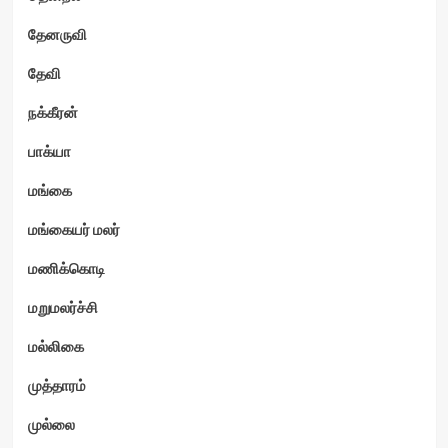
தேனருவி
தேவி
நக்கீரன்
பாக்யா
மங்கை
மங்கையர் மலர்
மணிக்கொடி
மறுமலர்ச்சி
மல்லிகை
முத்தாரம்
முல்லை