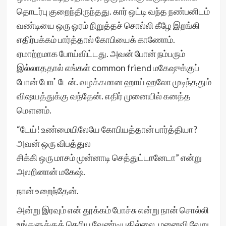
தொடர்பு குறைந்திருந்தது. கார் ஒட்டி வந்த நண்பனிடம்
வண்டியை ஒரு ஓரம் நிறுத்தச் சொல்லி கீழே இறங்கி
எதிர்பக்கம் பார்த்தால் கோபியைக் காணோம்.
ஏமாற்றமாக போய்விட்டது. அவன் போன் நம்பரும்
இல்லாததால் எங்கள் common friend மகேஷுக்குப்
போன் போட்டேன். வழக்கமான ஹாய் ஹலோ முடிந்ததும்
விஷயத்துக்கு வந்தேன். எதிர் முனையில் கனத்த
மௌனம்.
“டேய்! உண்மையிலேயே கோபியத்தான் பார்த்தியா?
அவன் ஒரு விபத்துல
சிக்கி ஒரு மாசம் முன்னாடி செத்துட்டானேடா” என்று
அலறினான் மகேஷ்.
நான் உறைந்தேன்.
அன்று இரவும் என் தூக்கம் போச்சு என்று நான் சொல்லி
உங்களுக்குத் தெரிய வேண்டியதில்லை. மனைவி வேறு