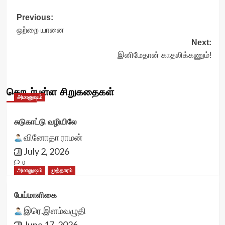
Post
Previous:
ஒற்றை யானை
navigation
Next:
இனிமேதான் காதலிக்கணும்!
தொடர்புள்ள சிறுகதைகள்
அமானுஷம்
சுடுகாட்டு வழியிலே
வினோதா ராமன்
July 2, 2026
0
அமானுஷம்
முத்தாரம்
பேய்மாளிகை
இரெ.இளம்வழுதி
June 17, 2026