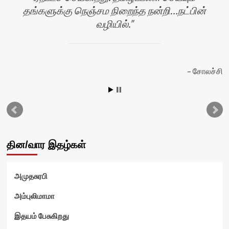
தங்களுக்கு நெஞ்சம நிறைந்த நன்றி…நட்பின்
வழியில்.
ழி
சோலச்சி
தின/வார இதழ்கள்
அமுதசுரபி
அம்புலிமாமா
இதயம் பேசுகிறது