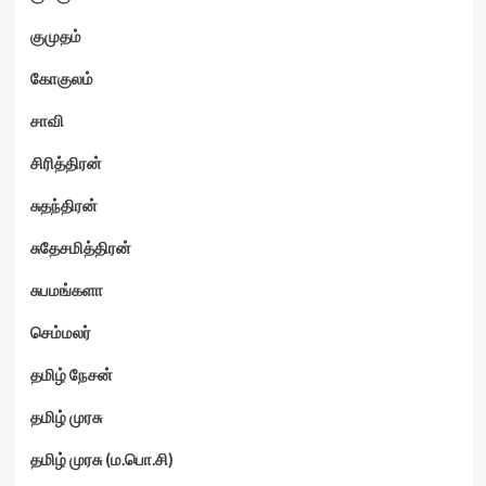
குமுதம்
கோகுலம்
சாவி
சிரித்திரன்
சுதந்திரன்
சுதேசமித்திரன்
சுபமங்களா
செம்மலர்
தமிழ் நேசன்
தமிழ் முரசு
தமிழ் முரசு (ம.பொ.சி)