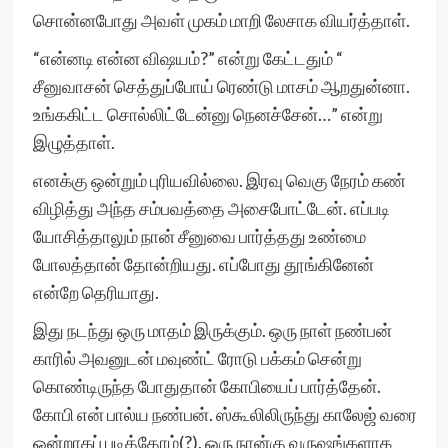
சொன்னபோது அவள் முகம் மாறி லேசாக வியர்த்தாள்.
“என்னடி என்ன விஷயம்?” என்று கேட்டதும் “
சீனுவாசன் செத்துப்போய் ரெண்டு மாசம் ஆறதுன்னா.
உங்ககிட்ட சொல்லிட்டேன்னு நெனச்சேன்…” என்று
இழுத்தாள்.
எனக்கு ஒன்றும் புரியவில்லை. இரவு வெகு நேரம் கண்
விழித்து அந்த சம்பவத்தை அசைபோட்டேன். எப்படி
யோசித்தாலும் நான் சீனுவை பார்த்தது உண்மை
போலத்தான் தோன்றியது. எப்போது தூங்கினேன்
என்றே தெரியாது.
இது நடந்து ஒரு மாதம் இருக்கும். ஒரு நாள் நண்பன்
காரில் அவனுடன் மவுண்ட் ரோடு பக்கம் சென்று
கொண்டிருந்த போதுதான் கோபியைப் பார்த்தேன்.
கோபி என் பால்ய நண்பன். ஸ்கூலிலிருந்து காலேஜ் வரை
ஒன்றாகப் படித்தோம்(?). ஒரு நான்கு வருஷங்களாக