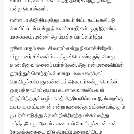
சாப்பிட்டா, வெளில போகறத தவிர்க்கறது நல்லது”
என்று சொன்னார்.
என்னடா திடுதிப்புன்னு டாக்டர் கிட்ட கூட்டிக்கிட்டு
போயிட்டேன் என்று நினைக்காதீர்கள். ஒரு இரண்டு
மாதகாலம் முன்னர் ஆரம்பித்த ப்ராப்ளம் இது.
ஜூன் மாதம் கடைசி வாரம் என்று நினைக்கிறேன்.
விஜயநகர் சிக்னலில் காத்துக்கொண்டிருந்தபோது
தான் சீனுவாசனைப் பார்த்தேன். சீனு என் மனைவியின்
தூரத்துச் சொந்தம். போனதடவை ஊருக்குப்
போயிருந்தபோது என்னிடம் அவசரம் என்று சொல்லி
ஒரு பத்தாயிரம் ரூபாய் கடனாக வாங்கியவன்
திருப்பித்தரும் வழியாகத் தெரியவில்லை. இன்றைக்கு
வசமாக மாட்டினான் என்று நினைத்து சிக்னல் வந்ததும்
யூ டர்ன் எடுத்து அவன் நின்றிருந்த பக்கம் வந்து
பார்த்தபோது அவன் காணாமல் போயிருந்தான். என்
சோகக்கதையை வீடு திரும்பி மனைவியிடம்