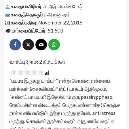
கதையாசிரியர்:
சி.ஆர்.வெங்கடேஷ்
கதைத்தொகுப்பு:
அமானுஷம்
கதைப்பதிவு:
November 22, 2016
பார்வையிட்டோர்:
51,503
வாசிப்பு நேரம்:
2
நிமிடங்கள்
“பயமா இருக்கு டாக்டர்” என்று சொன்ன என்னைப்
பார்த்தார் (சைக்கியாட்ரிஸ்ட்) டாக்டர் ஆதிமூலம்.
“என்னய்யா பயம்? இதெல்லாம் ஒரு passing phase.
ரொம்ப சின்ன விஷயத்தப் பெருசு பண்ணாதே! கொஞ்ச
நாள்ல சரியாயிடும். இந்த மருந்து தரேன். anti stress
மருந்து. கொஞ்சம் தூக்கம் வரும். அதுனாலே நைட்ல