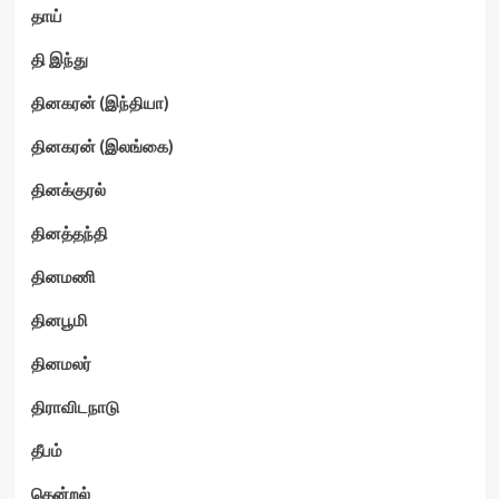
தாய்
தி இந்து
தினகரன் (இந்தியா)
தினகரன் (இலங்கை)
தினக்குரல்
தினத்தந்தி
தினமணி
தினபூமி
தினமலர்
திராவிடநாடு
தீபம்
தென்றல்