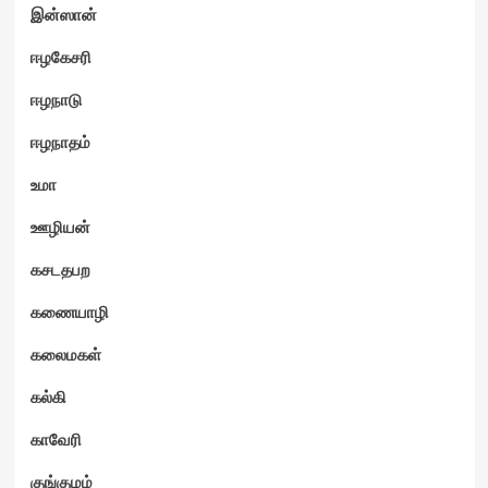
இன்ஸான்
ஈழகேசரி
ஈழநாடு
ஈழநாதம்
உமா
ஊழியன்
கசடதபற
கணையாழி
கலைமகள்
கல்கி
காவேரி
குங்குமம்