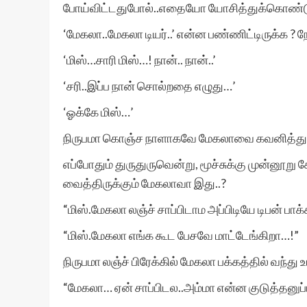
போய்விட்டதுபோல்..எதையோ யோசித்துக்கொண்ட
‘மேகலா..மேகலா டியர்..’ என்ன பண்ணிட்டிருக்க ? 
‘மிஸ்…சாரி மிஸ்…! நான்.. நான்..’
‘சரி..இப்ப நான் சொல்றதை எழுது…’
‘ஓக்கே மிஸ்…’
நிருபமா கொஞ்ச நாளாகவே மேகலாவை கவனித்துக
எப்போதும் துருதுருவென்று, மூச்சுக்கு முன்னூற
வைத்திருக்கும் மேகலாவா இது..?
“மிஸ்.மேகலா லஞ்ச் சாப்பிடாம அப்பிடியே டிபன் பாக்
“மிஸ்.மேகலா எங்க கூட பேசவே மாட்டேங்கிறா…!”
நிருபமா லஞ்ச் பிரேக்கில் மேகலா பக்கத்தில் வந்து உட
“மேகலா… ஏன் சாப்பிடல..அம்மா என்ன குடுத்தனுப்பிச