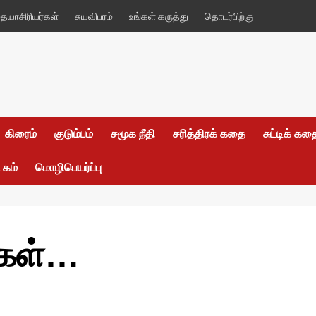
யாசிரியர்கள்
சுயவிபரம்
உங்கள் கருத்து
தொடர்பிற்கு
கிரைம்
குடும்பம்
சமூக நீதி
சரித்திரக் கதை
சுட்டிக் க
டகம்
மொழிபெயர்ப்பு
்கள்…