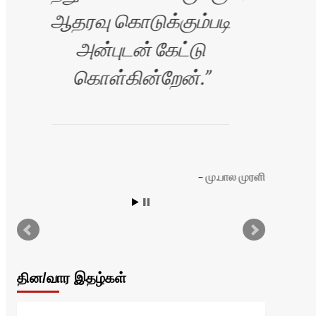
ஆதரவு கொடுக்கும்படி
அனை
அன்புடன் கேட்டு
அ
கொள்கின்றேன்.
இண
பண
மு.பால முரளி
ியா
தின/வார இதழ்கள்