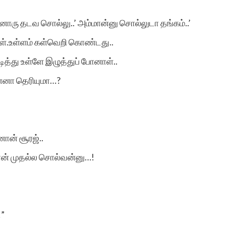
இடத்தில் பார்க்கும்
ொரு தடவ சொல்லு..’ அம்மான்னு சொல்லுடா தங்கம்..’
வாய்ப்பை
ள்.உள்ளம் கள்வெறி கொண்டது..
உருவாக்கியமைக்கு
டித்து உள்ளே இழுத்துப் போனாள்..
வாழ்த்தும் நன்றியும்.
ன்னா தெரியுமா…?
ான் சூரஜ்..
எஸ்.அர்ஷ
ாதான் முதல்ல சொல்வன்னு…!
!”