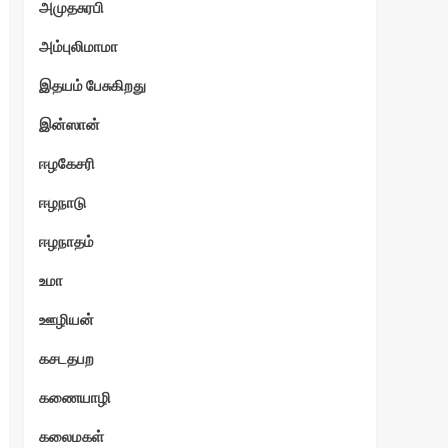
அமுதசுரபி
அம்புலிமாமா
இதயம் பேசுகிறது
இன்ஸான்
ஈழகேசரி
ஈழநாடு
ஈழநாதம்
உமா
ஊழியன்
கசடதபற
கணையாழி
கலைமகள்