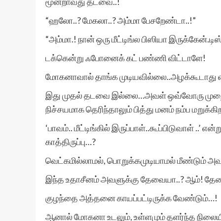
மூன்றாவது தடவை..!
“ஹலோ..? மேகலா..? அம்மா பேசறேண்டா..!”
“அம்மா.! நான் ஒரு மீட்டிங்ல பிஸியா இருக்கேன்.டி
டக்கென்று ஃபோனைக் கட் பண்ணி விட்டாளே!
மோகனாவால் தாங்க முடியவில்லை..அழக்கூடாது என
இது முதல் தடவை இல்லை…அவள் ஒவ்வோரு முறைய
நிச்சயமாக தெரிந்தாலும் பித்து மனம் நம்ப மறுக்க
‘பாவம்.. மீட்டிங்கில் இருப்பாள்..கூப்பிடுவாள் .
காத்திருப்பு…?
வெட்கமில்லாமல், பொறுக்கமுடியாமல் மீண்டும் அவள
இந்த உதாசீனம் அவளுக்கு தேவையா..? ஆம்! தே
குழந்தை அத்தனை காயப்பட்டிருக்க வேண்டும்…!
ஆனால் மோகனா உடலும், உள்ளமும் தளர்ந்த நிலைய