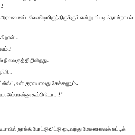
…!
அரவணைப்பு வேண்டியிருந்திருக்கும் என்று எப்படி தோன்றாமல்
உலகில் அற்புதங்கள்
எப்போதாவதுதான் நிகழும்.
்கிறாள்…
அப்படியோர் அற்புதம்
ம்..!
இப்போது
் நிலைகுத்தி நின்றது..
நிகழ்ந்திருக்கிறது,
திரி…!
சிறுகதைகள்
லீஸ்ட், உன் குரலயாவது கேக்கணும்..
இணையதளம்
, அம்மான்னு கூப்பிடுடா….!”
மூலமாக.அத்தனை
படைப்பாளர்களின்
வில் தூக்கி போட்டுவிட்டு ஓடிவந்து மேகலாவைக் கட்டிக்
படைப்புகளையும் ஒரே