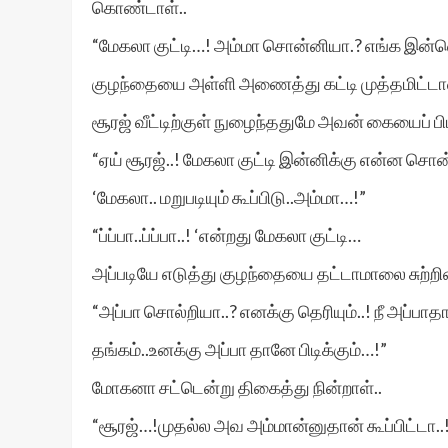
கொண்டாள்..
“மேகலா குட்டி…! அம்மா சொன்னியா.? எங்க இன்ன
குழந்தையை அள்ளி அணைத்து கட்டி முத்தமிட்டா
சூரஜ் வீட்டிற்குள் நுழைந்ததுமே அவன் கையைப் பி
“ஏய் சூரஜ்..! மேகலா குட்டி இன்னிக்கு என்ன சொ
‘மேகலா.. மறுபடியும் கூப்பிடு..அம்மா…!”
“ப்ப்பா..ப்ப்பா..! ‘என்றது மேகலா குட்டி…
அப்படியே எடுத்து குழந்தையை தட்டாமாலை சுற்றின
“அப்பா சொல்றியா..? எனக்கு தெரியும்..! நீ அப்ப
தங்கம்..உனக்கு அப்பா தானே பிடிக்கும்…!”
மோகனா சட்டென்று திகைத்து நின்றாள்..
“சூரஜ்…!முதல்ல அவ அம்மான்னுதான் கூப்பிட்டா..