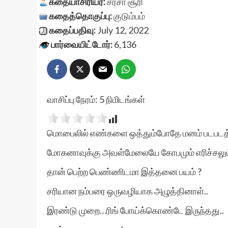
கதையாசிரியர்:
சரசா சூரி
கதைத்தொகுப்பு:
குடும்பம்
கதைப்பதிவு:
July 12, 2022
பார்வையிட்டோர்:
6,136
வாசிப்பு நேரம்:
5
நிமிடங்கள்
மொபைலில் எண்களை ஒத்தும்போதே மனம் படபடத்
மோகனாவுக்கு அவள்மேலையே கோபமும் எரிச்சலும்
தான் பெற்ற பெண்ணிடமா இத்தனை பயம் ?
சரியான நம்பரை ஒருவழியாக அழுத்தினாள்..
இரண்டு முறை…ரிங் போய்க்கொண்டே இருந்தது..