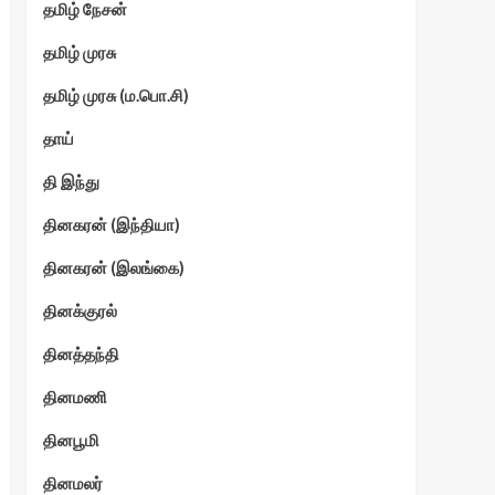
தமிழ் நேசன்
தமிழ் முரசு
தமிழ் முரசு (ம.பொ.சி)
தாய்
தி இந்து
தினகரன் (இந்தியா)
தினகரன் (இலங்கை)
தினக்குரல்
தினத்தந்தி
தினமணி
தினபூமி
தினமலர்