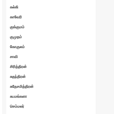
கல்கி
காவேரி
குங்குமம்
குமுதம்
கோகுலம்
சாவி
சிரித்திரன்
சுதந்திரன்
சுதேசமித்திரன்
சுபமங்களா
செம்மலர்