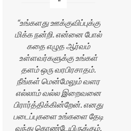
உங்களது ஊக்குவிப்புக்கு
மு
மிக்க நன்றி. என்னை போல்
கதை எழுத ஆர்வம்
உள்ளவர்களுக்கு உங்கள்
தெர
தளம் ஒரு வரபிரசாதம்.
என
நீங்கள் மென்மேலும் வளர
பதிவ
எல்லாம் வல்ல இறைவனை
பிரார்த்திக்கின்றேன். எனது
வாச
படைப்புகளை உங்களை தேடி
ம
வந்து கொண்டேயிருக்கும்.