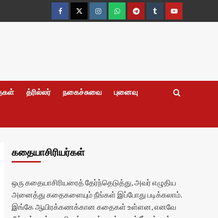
Facebook
Twitter
Instagram
Whatsapp
Telegram
Tumblr
YouTube
தைகள்
த்ரில்லர்
நகைச்சுவை
புனைவு
கதையாசிரியர்கள்
ஒரு கதையாசிரியரைத் தேர்ந்தெடுத்து, அவர் எழுதிய
அனைத்து கதைகளையும் நீங்கள் இப்போது படிக்கலாம்.
இங்கே ஆயிரக்கணக்கான கதைகள் உள்ளன, எனவே