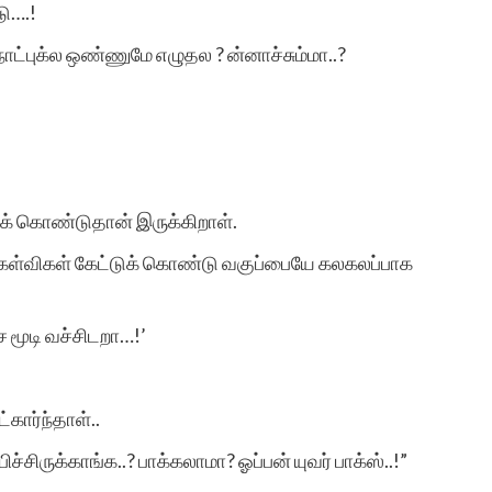
ு….!
நோட்புக்ல ஒண்ணுமே எழுதல ? ன்னாச்சும்மா..?
் கொண்டுதான் இருக்கிறாள்.
ு கேள்விகள் கேட்டுக் கொண்டு வகுப்பையே கலகலப்பாக
ச மூடி வச்சிடறா…!’
்கார்ந்தாள்..
்சிருக்காங்க..? பாக்கலாமா? ஓப்பன் யுவர் பாக்ஸ்..!”