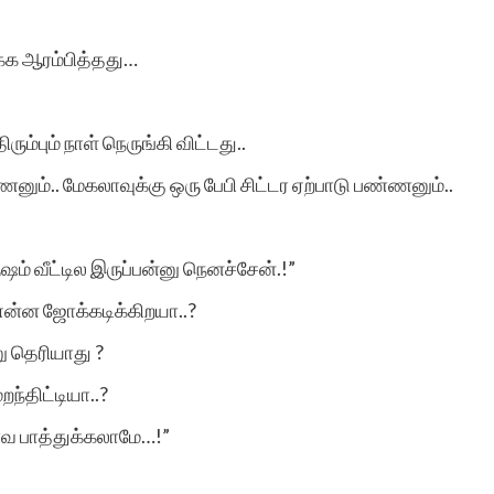
க்க ஆரம்பித்தது…
ும்பும் நாள் நெருங்கி விட்டது..
ும்.. மேகலாவுக்கு ஒரு பேபி சிட்டர ஏற்பாடு பண்ணனும்..
 வீட்டில இருப்பன்னு நெனச்சேன்.!”
 என்ன ஜோக்கடிக்கிறயா..?
ு தெரியாது ?
ந்திட்டியா..?
லாவ பாத்துக்கலாமே…!”