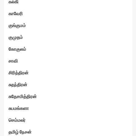
கல்கி
காவேரி
குங்குமம்
குமுதம்
கோகுலம்
சாவி
சிரித்திரன்
சுதந்திரன்
சுதேசமித்திரன்
சுபமங்களா
செம்மலர்
தமிழ் நேசன்