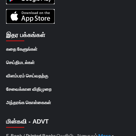
இதர பக்கங்கள்
கதை கேளுங்கள்
செய்திமடல்கள்
விளம்பரம் செய்வதற்கு
சேவைக்கான விதிமுறை
அந்தரங்க கொள்கைகள்
மின்கவி - ADVT
E-Book / Printed Books வெளியிட அணுகவும்
More
»