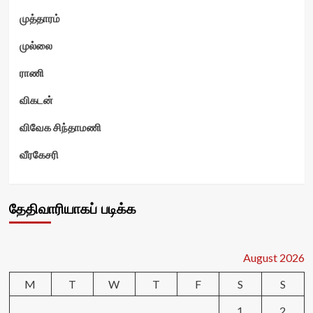
முத்தாரம்
முல்லை
ராணி
விகடன்
விவேக சிந்தாமணி
வீரகேசரி
தேதிவாரியாகப் படிக்க
August 2026
M
T
W
T
F
S
S
1
2