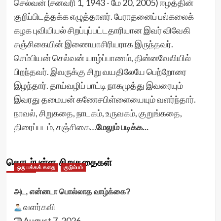
செல்வன் (சனவரி 1, 1943 - மே 20, 2005) ஈழத்தின்
குறிப்பிடத்தக்க எழுத்தாளர். பேராதனைப் பல்கலைக்
கழக புவியியல் சிறப்புப்பட்டதாரியான இவர் விவேகி
சஞ்சிகையின் இணையாசிரியராக இருந்தவர்.
செம்பியன் செல்வன் யாழ்ப்பாணம், தின்னவேலியில்
பிறந்தவர். இவருக்கு சிறு வயதிலேயே பெற்றோரை
இழந்தார். தாய்வழிப் பாட்டி நாகமுத்து இவரையும்
இவரது தமையன் கணேசபிள்ளையையும் வளர்ந்தார்.
நாவல், சிறுகதை, நாடகம், உருவகம், குறுங்கதை,
திரைப்படம், சஞ்சிகை…
மேலும் படிக்க...
தொடர்புள்ள சிறுகதைகள்
ஒரு பக்கக் கதை
குடும்பம்
அட, என்னடா பொல்லாத வாழ்க்கை?
வளர்கவி
August 7, 2026