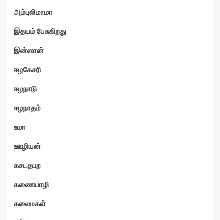
அம்புலிமாமா
இதயம் பேசுகிறது
இன்ஸான்
ஈழகேசரி
ஈழநாடு
ஈழநாதம்
உமா
ஊழியன்
கசடதபற
கணையாழி
கலைமகள்