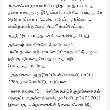
மின்னலென மூளையில் பொறி தட்டியது. பலமாகத்
தலையசைத்தபடி, இதென்ன கேள்வி?
…….
பார்த்தாலே
தெரியவில்லையா?…. கொன்றேன்…. தின்றேன்
…
உனக்கும் பங்கு வேண்டுமா?
”
எனக்கேட்டது.
மந்தி, அச்சப் பயத்துடன் கிளைகளில் தாவியது.
குள்ளநரியின் தீரச்செயல் காடெங்கும்
பரவியது. அவ்வழியால் மீண்டும் வந்த காட்டு ராஜா கூட
நரிக்கு மரியாதை செய்து, பாதைமாறிப்
போகத்தொடங்கியது.
– குறுங்கதை நூறு (செம்பியன் செல்வன்), டிசம்பர்
1986, நான் வெளியீடு, யாழ்ப்பாணம்
– கதை கதையாம்… – தேர்ந்த தமிழ்க் குறுங்கதைகள் –
தொகுப்பு: சு.குணேஸ்வரன், முதற்பதிப்பு: 24.01.2012,
இளையகுட்டி அருமைக்கிளி நினைவு வெளியீடு,