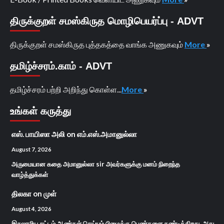
திருக்குறள் சமஸ்கிருத மொழிபெயர்ப்பு - ADVT
திருக்குறள் சமஸ்கிருத புத்தகத்தை வாங்க அணுகவும்
More
»
தமிழ்ச்சரம்.காம் - ADVT
தமிழ்ச்சரம் பற்றி அறிந்து கொள்ள...
More
»
உங்கள் கருத்து
எஸ். பாயிஸா அலி
on
எம்.எஸ்.அமானுல்லா
August 7, 2026
அருமையான கதை அமானுல்லா sir அவர்களுக்கு மனம் நிறைந்த
வாழ்த்துக்கள்
திலகா
on
முள்
August 4, 2026
இசுலாமிய சட்டம் ஆண்கள் செய்யும் பிழைக்கு பெண்களை தண்டிக்கிறது. அது