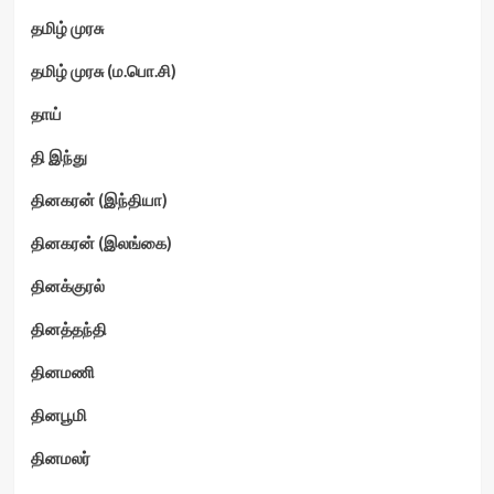
தமிழ் முரசு
தமிழ் முரசு (ம.பொ.சி)
தாய்
தி இந்து
தினகரன் (இந்தியா)
தினகரன் (இலங்கை)
தினக்குரல்
தினத்தந்தி
தினமணி
தினபூமி
தினமலர்