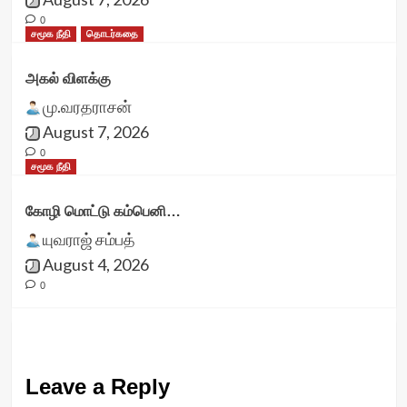
0
சமூக நீதி
தொடர்கதை
அகல் விளக்கு
மு.வரதராசன்
August 7, 2026
0
சமூக நீதி
கோழி மொட்டு கம்பெனி…
யுவராஜ் சம்பத்
August 4, 2026
0
Leave a Reply