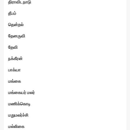
திராவிடநாடு
தீபம்
தென்றல்
தேனருவி
தேவி
நக்கீரன்
பாக்யா
மங்கை
மங்கையர் மலர்
மணிக்கொடி
மறுமலர்ச்சி
மல்லிகை