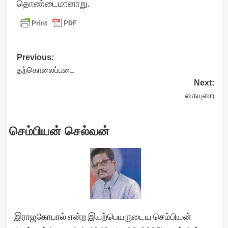
தொண்டைமானாறு.
Post
Previous:
தற்கொலைப்படை
navigation
Next:
கையுறை
செம்பியன் செல்வன்
இராஜகோபால் என்ற இயற்பெயருடைய செம்பியன்