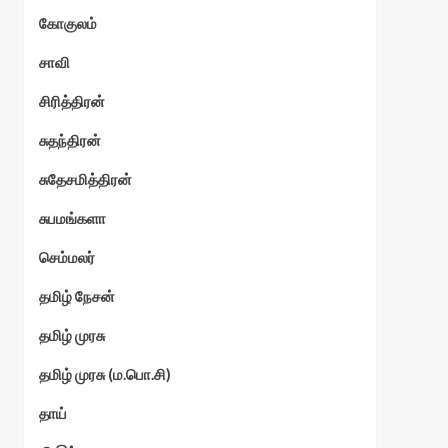
கோகுலம்
ேகம்
சாவி
சிரித்திரன்
சுதந்திரன்
சுதேசமித்திரன்
சுபமங்களா
செம்மலர்
தமிழ் நேசன்
தமிழ் முரசு
தமிழ் முரசு (ம.பொ.சி)
தாய்