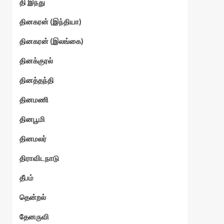
தி இந்து
தினகரன் (இந்தியா)
தினகரன் (இலங்கை)
தினக்குரல்
தினத்தந்தி
தினமணி
தினபூமி
தினமலர்
திராவிடநாடு
தீபம்
தென்றல்
தேனருவி