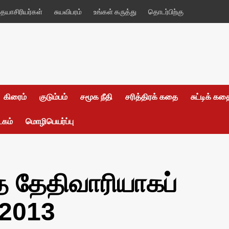
யாசிரியர்கள்
சுயவிபரம்
உங்கள் கருத்து
தொடர்பிற்கு
கிரைம்
குடும்பம்
சமூக நீதி
சரித்திரக் கதை
சுட்டிக் க
டகம்
மொழிபெயர்ப்பு
த தேதிவாரியாகப்
 2013