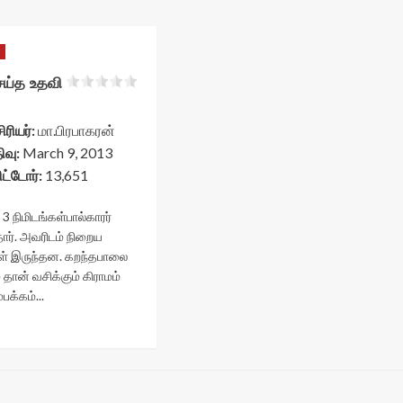
்
ய்த உதவி
ரியர்:
மா.பிரபாகரன்
ிவு:
March 9, 2013
ட்டோர்:
13,651
:
3
நிமிடங்கள்
பால்காரர்
தார். அவரிடம் நிறைய
் இருந்தன. கறந்தபாலை
 தான் வசிக்கும் கிராமம்
பக்கம்...
Read
more
about
அன்னம்
ெய்த