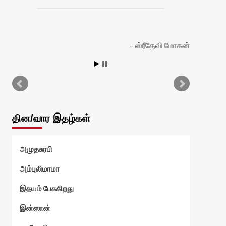
ஸ்ரீதேவி மோகன்
தின/வார இதழ்கள்
அமுதசுரபி
அம்புலிமாமா
இதயம் பேசுகிறது
இன்ஸான்