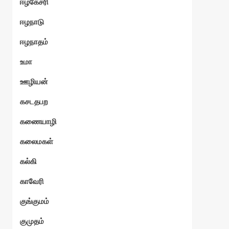
ஈழகேசரி
ஈழநாடு
ஈழநாதம்
உமா
ஊழியன்
கசடதபற
கணையாழி
கலைமகள்
கல்கி
காவேரி
குங்குமம்
குமுதம்