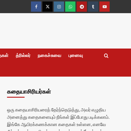
Facebook
Twitter
Instagram
Whatsapp
Telegram
Tumblr
YouTube
தைகள்
த்ரில்லர்
நகைச்சுவை
புனைவு
கதையாசிரியர்கள்
ஒரு கதையாசிரியரைத் தேர்ந்தெடுத்து, அவர் எழுதிய
அனைத்து கதைகளையும் நீங்கள் இப்போது படிக்கலாம்.
இங்கே ஆயிரக்கணக்கான கதைகள் உள்ளன, எனவே