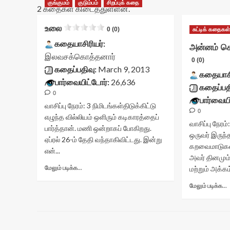
குங்குமம்
குடும்பம்
சிறப்புக் கதை
2 கதைகள் கிடைத்துள்ளன.
உலை
0 (0)
சுட்டிக் கதைகள
கதையாசிரியர்:
அன்னம் செ
இலவசக்கொத்தனார்
0 (0)
கதைப்பதிவு:
March 9, 2013
கதையாசி
பார்வையிட்டோர்:
26,636
கதைப்பத
0
பார்வையி
வாசிப்பு நேரம்:
3
நிமிடங்கள்
திடுக்கிட்டு
0
எழுந்த வில்லியம் ஒளிரும் கடிகாரத்தைப்
வாசிப்பு நேரம்
பார்த்தான். மணி ஒன்றாகப் போகிறது.
ஒருவர் இருந்
ஏப்ரல் 26-ம் தேதி வந்தாகிவிட்டது. இன்று
கறவைமாடுகள
என்...
அவர் தினமும்
Read
மேலும் படிக்க...
மற்றும் அக்கம்
more
about
மேலும் படிக்க...
உலை<div
class="yasr-
vv-
ச
stars-