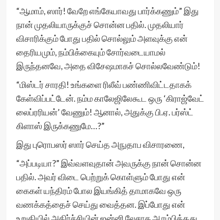
“ஆமாம், ஸார்! வேறே எங்கேயாவது பார்க்கணும்” இது
நான் முதலியாருக்குச் சொன்ன பதில். முதலியார்
விசாரிக்கும் போது பதில் சொல்லும் அளவுக்கு என்
தைரியமும், நம்பிக்கையும் சோர்வடையாமல்
இருந்தனவே, அதை விசேஷமாகச் சொல்லவேண்டும்!
“மிஸ்டர் சாரதி! உங்களை ரிலீவ் பண்ணிவிட்டதாகக்
கேள்விப்பட்டேன். நம்ம காலேஜிலேகூட ஒரு ‘கிராஜ்வேட்
லைப்ரரியன்’ வேணும்! ஆனால், அதுக்கு பி.ஏ. பர்ஸ்ட்
கிளாஸ் இருக்கணுமே…?”
இது புரொபஸர் ஸார் செய்த அநுதாப விசாரணை,
“அப்படியா?” இவ்வளவுதான் அவருக்கு நான் சொன்ன
பதில். அவர் விடை பெற்றுக் கொள்ளும் போது என்
கைகள் யந்திரம் போல இயங்கித் தாமாகவே ஒரு
வணக்கத்தைச் செய்து வைத்தன. இப்போது என்
உறுதியில் அதிர்ச்சியின் ஜன்னி லேசாக ஆரம்பித்தது.