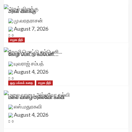
அகல் விளக்கு
மு.வரதராசன்
August 7, 2026
0
சமூக நீதி
கோழி மொட்டு கம்பெனி…
யுவராஜ் சம்பத்
August 4, 2026
0
ஒரு பக்கக் கதை
சமூக நீதி
மலை வாழை அல்லவோ கல்வி
எஸ்.மதுரகவி
August 4, 2026
0