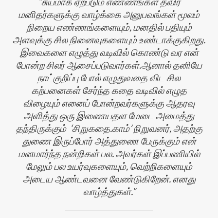
சுயமாக ஏற்படும் எண்ணங்கள் தவிர
மனிதர்களுக்கு வாழ்க்கை அனுபவங்கள் மூலம்
நிறைய எண்ணங்களையும், மனதில் பதியும்
அளவுக்கு சில நினைவுகளையும் உண்டாக்குகிறது.
இவைகளை எழுத்து வடிவில் கொண்டு வர என்
போன்ற சிலர் ஆசைப்படுவார்கள்.ஆனால் தனியே
நாட்குறிப்பு போல் எழுதுவதை விட சில
கற்பனைகள் சேர்ந்த கதை வடிவில் எழுத
விழையும் எனைப் போன்றவர்களுக்கு ஆதரவு
அளித்து ஒரு இணையதள மேடை அமைத்து
தந்திருக்கும் ‘சிறுகதை.காம்’ நிறுவனர், அதற்கு
துணை இருப்போர் அத்துணை பேருக்கும் என்
மனமார்ந்த நன்றிகள் பல. அவர்கள் இப்பணியில்
மேலும் பல உயர்வுகளையும், வெற்றிகளையும்
அடைய ஆண்டவனை வேண்டுகிறேன். எனது
வாழ்த்துகள்.