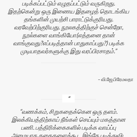
படிக்கப்பட்டும் எழுதப்பட்டும் வருகிறது.
இதற்கென்று ஒரு இணைய இதழைத் தொடங்கிய
தங்களின் முயற்சி பாராட்டுக்குரியது.
வரவேற்பிற்குரியது. நூலகத்திற்குச் சென்றோ,
நூல்களை வாங்கியோ(எத்தனை தான்
வாங்குவது?எப்படித்தான் பாதுகாப்பது?) படிக்க
முடியாதவர்களுக்கு இது வரப்பிரசாதம்.
வி.ஜே.பிரேமலதா
வணக்கம், சிறுகதைக்கென ஒரு தளம்.
இலக்கியத்திற்காய் நீங்கள் செய்யும் மகத்தான
பணி. பத்திரிக்கைகளில் படிக்க வாய்ப்பு
அமையாத கதைகளைக்கூட இங்கே படித்துவிட