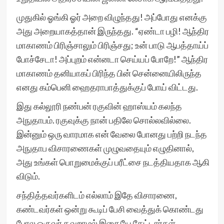
முதுகில் ஓங்கி ஓர் அறை விழுந்தது! அப்போது எனக்கு
அது அறையாகத்தான் இருந்தது. “ஏண்டா பழி! ஆந்திர
மாகாணம் பிரிஞ்சாலும் பிரிஞ்சது; உன் பாடு ஆபத்தாய்ப்
போச்சேடா! அப்புறம் என்னடா செய்யப் போறே!” ஆந்திர
மாகாணம் தனியாகப் பிரிந்த பின் சென்னையிலிருந்த
எனது கம்பெனி ஹைதராபாத்துக்குப் போய் விட்டது.
இது கல்லூரி நண்பன் ரகுவின் ஹாஸ்யம் கலந்த
அநுதாபம். ரகுவுக்கு நான் பதிலே சொல்லவில்லை.
இன்னும் ஒரு வாரமாக என் வேலை போனது பற்றி நடந்த
அநுதாப விசாரணைகள் முழுவதையும் எழுதினால்,
அது உங்கள் பொறுமைக்குப் பரீட்சை நடத்தியதாக ஆகி
விடும்.
சந்தித்தவர்களிடம் எல்லாம் இதே விசாரணை,
கண்டவர்கள் ஒன்று கூடிப் பேசி வைத்துக் கொண்டது
போல ஒருவர் தவறாமல் இதையே கேட்டார்கள்.