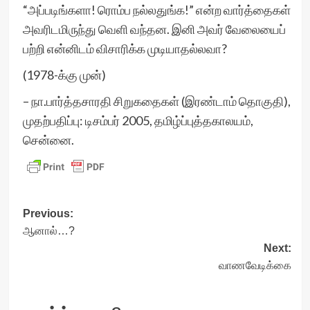
“அப்படிங்களா! ரொம்ப நல்லதுங்க!” என்ற வார்த்தைகள்
அவரிடமிருந்து வெளி வந்தன. இனி அவர் வேலையைப்
பற்றி என்னிடம் விசாரிக்க முடியாதல்லவா?
(1978-க்கு முன்)
– நா.பார்த்தசாரதி சிறுகதைகள் (இரண்டாம் தொகுதி),
முதற்பதிப்பு: டிசம்பர் 2005, தமிழ்ப்புத்தகாலயம்,
சென்னை.
Post
Previous:
ஆனால்…?
navigation
Next:
வாணவேடிக்கை