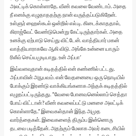
அலட்டிக் கொள்ளாதே. வீண் கவலை வேண்டாம். அதை
நீ எனக்கு எழுதாததற்கு நான் வருத்தப்படுகிறேன்.
உள்ளுர் ஹைஸ்கூல் ஒன்றில் எல்.டி. கிடைக்காததால்,
கிராஜ்வேட் வேண்டுமென்று கேட்டிருந்தார்கள். அதை
உனக்கு ஏற்பாடு செய்து விட்டேன். வாத்தியார் மகன்
வாத்தியாராகவே ஆகி விடு. அங்கே உன்னை யாரும்
ரிலீவ் செய்யமுடியாது. உன் அப்பா’
இவ்வளவுதான் கடிதத்தில் என் கண்ணில் பட்டது.
அப்பாவின் அநுபவம். என் வேதனையை ஒரு நொடியில்
போக்கும் இரண்டு வாக்கியங்களாக அந்தக் கடிதத்தில்
எழுதப்பட்டிருந்தது. “வேலை போனவனெல்லாம் செத்தா
போய் விட்டான்? வீண் கவலைப்பட்டு மனசை அலட்டிக்
கொள்ளாதே.” இவைகள்தான் இந்த அமுத
வார்த்தைகள். இவைகளைத் திரும்ப இன்னொரு
தடவை படித்தேன். அதற்கும் மேலாக அவர் கடைசியில்