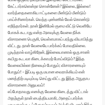
கேட்டார்களென்றா சொன்னேன்? இல்லை, இல்லை!
வார்த்தைகளாகிய ஈட்டிகளை மீண்டும் மீண்டும்
பாய்ச்சினார்கள். வெந்த புண்ணில் வேல் கொண்டு
எறிந்தார்கள். நான் இனிமேல் ரூமை விட்டு வெளியே
போகக் கூடாது என்ற அளவுக்கு வேலை நீக்க
விசாரணை பெருகி, வெள்ளமாகப் பரந்து வியாபித்து
விட்டது. நான் வேலையே பார்க்கப் போவதில்லை.
முடிந்தால் வாழ்கிறேன், இல்லையானால் ஒரு சாண்
கயிறு கூடவா கிடைக்காமற் போய்விடும்? இந்த
வேலையில்லா நிலையும் போதும்; விசாரணையும்
போதும்! – இப்படி ஒரு மயான வைராக்கியம் என்
மனத்திற் படியும்படி செய்து விட்டது இந்த அநுதாப
விசாரணை அனுபவம்!
எப்போதாவது எனக்கு வேலை கிடைத்து விட்டால்
அதற்குள் நான் பைத்தியமாகி, அதைப் பார்க்க
முடியாமல் கூடப் போகும்படியும் ஆக்கி விடலாம் இந்த