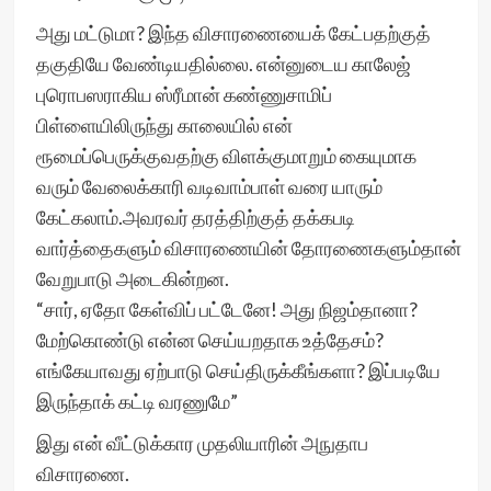
அது மட்டுமா? இந்த விசாரணையைக் கேட்பதற்குத்
தகுதியே வேண்டியதில்லை. என்னுடைய காலேஜ்
புரொபஸராகிய ஸ்ரீமான் கண்ணுசாமிப்
பிள்ளையிலிருந்து காலையில் என்
ரூமைப்பெருக்குவதற்கு விளக்குமாறும் கையுமாக
வரும் வேலைக்காரி வடிவாம்பாள் வரை யாரும்
கேட்கலாம்.அவரவர் தரத்திற்குத் தக்கபடி
வார்த்தைகளும் விசாரணையின் தோரணைகளும்தான்
வேறுபாடு அடைகின்றன.
“சார், ஏதோ கேள்விப் பட்டேனே! அது நிஜம்தானா?
மேற்கொண்டு என்ன செய்யறதாக உத்தேசம்?
எங்கேயாவது ஏற்பாடு செய்திருக்கீங்களா? இப்படியே
இருந்தாக் கட்டி வரணுமே”
இது என் வீட்டுக்கார முதலியாரின் அநுதாப
விசாரணை.