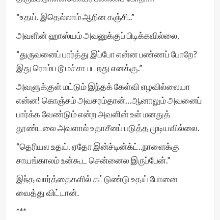
“உதய். இதெல்லாம் ஆறின கஞ்சி..”
அவளின் ஹாஸ்யம் அவனுக்குப் பிடிக்கவில்லை.
“துருவனைப் பார்த்து இப்போ என்ன பண்ணப் போறே?
இது ரொம்ப டூ மச்சா படறது எனக்கு.”
அவளுக்குள் மட்டும் இந்தக் கேள்வி எழவில்லையா
என்ன! கொஞ்சம் அவசரம்தான்…ஆனாலும் அவனைப்
பார்க்க வேண்டும் என்ற அவளின் உள் மனதுத்
தூண்டலை அவளால் உதாசீனப் படுத்த முடியவில்லை.
“தெரியல உதய். ஏதோ இன்ச்டின்க்ட்..நாளைக்கு
சாயங்காலம் உன்கூட சென்னைல இருப்பேன்.”
இந்த வார்த்தைகளில் கட்டுண்டு உதய் போனை
வைத்து விட்டான்.
***