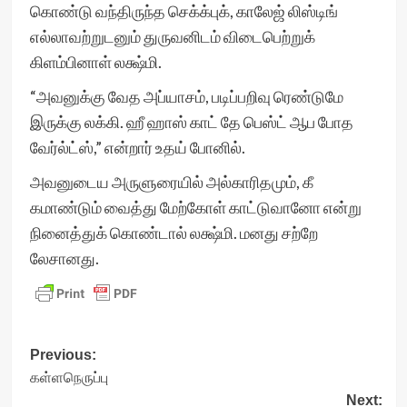
கொண்டு வந்திருந்த செக்க்புக், காலேஜ் லிஸ்டிங்
எல்லாவற்றுடனும் துருவனிடம் விடைபெற்றுக்
கிளம்பினாள் லக்ஷ்மி.
“அவனுக்கு வேத அப்யாசம், படிப்பறிவு ரெண்டுமே
இருக்கு லக்கி. ஹீ ஹாஸ் காட் தே பெஸ்ட் ஆப போத
வேர்ல்ட்ஸ்,” என்றார் உதய் போனில்.
அவனுடைய அருளுரையில் அல்காரிதமும், கீ
கமாண்டும் வைத்து மேற்கோள் காட்டுவானோ என்று
நினைத்துக் கொண்டால் லக்ஷ்மி. மனது சற்றே
லேசானது.
Post
Previous:
கள்ளநெருப்பு
navigation
Next: