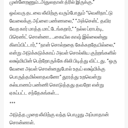
முன்னேறணும்..அதுலதான் த்ரில் இருக்கு.”
ஒவ்வரு தடவை லீவிற்கு வரும்போதும் “வெளிநாட்டு
வேலைக்கு அப்ளை பண்ணலை,” “அக்சென்ட் தவிர
வேற கார் மாத்த மாட்டேங்கறார்,” “நல்ல ப்ராபர்டி,
பிரெண்ட் சொன்னா.. ..கையில காஷ் இல்லைன்னு
கிளம்பிட்டார்,” “நான் சொல்றதை கேக்கறதேயில்லை,”
என்று அடுக்கடுக்காய் அவள் சொல்லிய குற்றங்களில்
லக்ஷ்மியின் பெற்றோருக்கே கிலி பிடித்து விட்டது. “ஒரு
வேளை அவள் சொன்னதுபோல் உதய் லக்ஷ்மிக்கு
பொருத்தமில்லாதவனோ” தூரத்து உறவென்று
கல்யாணம் பண்ணி கொடுத்தது தவறோ என்று
ஏகப்பட்ட சந்தேகங்கள்…
***
அடுத்த முறை லீவிற்கு வந்த பொழுது அம்மாதான்
சொன்னாள்.