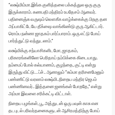
“லக்ஷ்மிம்மா.இங்க குளித்தலை பக்கத்துல ஒரு குரு
இருக்காராம். கணபதி மந்திரம் உபதேசம் ஆனவர்.
பதினைஞ்சு வருஷம் லௌகீக வாழ்க்கைக்கு பிறகு தன
அப்பாகிட்டேயே தீக்ஷை வாங்கிண்டு குரு ஆகிட்டார்.
ரொம்ப நன்னா ஜாதகம் பார்ப்பாராம். ஒரு எட்டு போய்
பார்த்துட்டு வந்துடலாம்.”
லக்ஷ்மிக்கு சந்யாசிகளிடமோ, ஜாதகம்,
பரிகாரங்களிலோ பெரிதாய் நம்பிக்கை கிடையாது.
நம்மைப் போல் கல்யாணம், குழந்தை, குட்டி என்று
இருந்து விட்டு… ப்ச்.. ஆனாலும் “சும்மா தரிசனமேனும்
பண்ணிட்டு வரலாம் லக்ஷ்மி..நிறைய மந்திர ஜெபம்
பண்ணினவர்.. இத்தனை ஜனங்கள் போறதே,” என்று
அம்மா இவளை சரிக்கட்டி விட்டாள்.
நிறைய பழங்கள், பூ, அத்துடன் ஒரு பவுன் காசு என
தடபுடல் பரிவர்தனைகளுடன் ஆசிரமத்திற்கு போய்