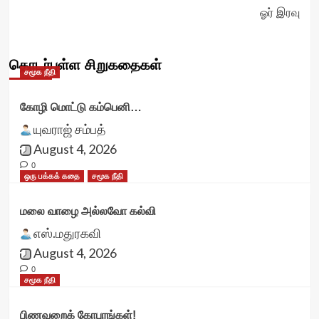
ஓர் இரவு
தொடர்புள்ள சிறுகதைகள்
சமூக நீதி
கோழி மொட்டு கம்பெனி…
யுவராஜ் சம்பத்
August 4, 2026
0
ஒரு பக்கக் கதை
சமூக நீதி
மலை வாழை அல்லவோ கல்வி
எஸ்.மதுரகவி
August 4, 2026
0
சமூக நீதி
பிணவறைக் கோபுரங்கள்!