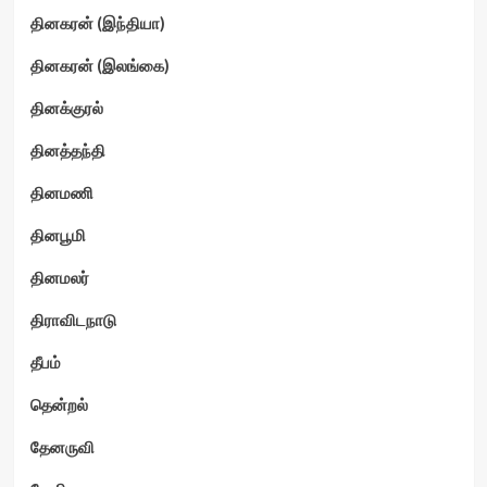
தினகரன் (இந்தியா)
தினகரன் (இலங்கை)
தினக்குரல்
தினத்தந்தி
தினமணி
தினபூமி
தினமலர்
திராவிடநாடு
தீபம்
தென்றல்
தேனருவி