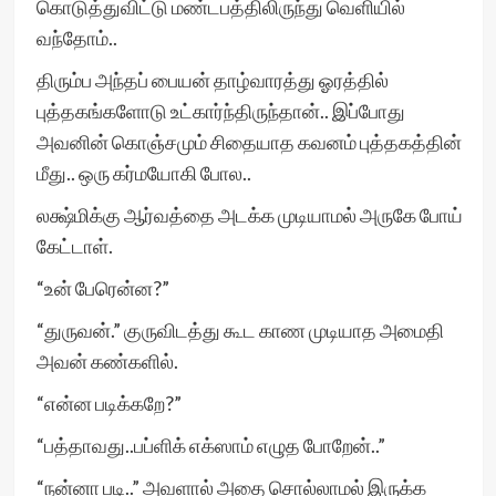
கொடுத்துவிட்டு மண்டபத்திலிருந்து வெளியில்
வந்தோம்..
திரும்ப அந்தப் பையன் தாழ்வாரத்து ஓரத்தில்
புத்தகங்களோடு உட்கார்ந்திருந்தான்.. இப்போது
அவனின் கொஞ்சமும் சிதையாத கவனம் புத்தகத்தின்
மீது.. ஒரு கர்மயோகி போல..
லக்ஷ்மிக்கு ஆர்வத்தை அடக்க முடியாமல் அருகே போய்
கேட்டாள்.
“உன் பேரென்ன?”
“துருவன்.” குருவிடத்து கூட காண முடியாத அமைதி
அவன் கண்களில்.
“என்ன படிக்கறே?”
“பத்தாவது..பப்ளிக் எக்ஸாம் எழுத போறேன்..”
“நன்னா படி..” அவளால் அதை சொல்லாமல் இருக்க