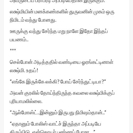
அவருடைய ப்ராபர்டி அப்படியேதான் இருக்கும்.”
லக்ஷ்மியின் மனக்கண்களில் துருவனின் முகம் ஒரு
நிமிடம் வந்து போனது.
ஊருக்கு வந்து சேர்ந்த மறு நாளே இதோ இந்தப்
பயணம்..
***
செல்போன் அடித்ததில் வண்டியை ஓரங்கட்டினாள்
லக்ஷ்மி. உதய்!
“எங்கே இருக்கே லக்கி? போய் சேர்ந்துட்டியா?”
அவன் குரலில் தோய்ந்திருந்த கவலை லக்ஷ்மிக்குப்
புரியாமலில்லை.
“ஆல்மோஸ்ட்..இன்னும் இருபது நிமிஷம்தான்..”
“ஏதானும் போலிஸ் வாட்ச் இருந்தா அப்படியே
திரும்பிடு..என்கொயர் பண்ணப் போறா…”