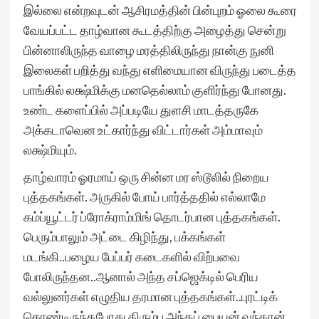
இல்லை என்றவுடன் ஆசிரமத்தின் பின்புறம் ஓலை கூரை
வேயப்பட்ட தாழ்வான கூடத்திற்கு அழைத்து சென்று
பின்னாலிருந்த வாழை மரத்திலிருந்து நான்கு நுனி
இலைகள் பறித்து வந்து எளிமையான விருந்து படைத்த
பாங்கில் லக்ஷ்மிக்கு மனதெல்லாம் குளிர்ந்து போனது.
உண்ட களைப்பில் அப்படியே துளசி மாடத்தருகே
அக்கடாவென உட்கார்ந்து விட்டார்கள் அம்மாவும்
லக்ஷ்மியும்.
தாழ்வாரம் ஓரமாய் ஒரு சின்ன மர ஸ்டூலில் நிறைய
புத்தகங்கள். அருகில் போய் பார்த்ததில் எல்லாமே
கம்ப்யூட்டர் ப்ரோக்ராம்மிங் தொடர்பான புத்தகங்கள்.
பெரும்பாலும் அட்டை கிழிந்து, பக்கங்கள்
மடங்கி..பழைய பேப்பர் கடைகளில் விற்பவை
போலிருந்தன..ஆனால் அந்த சப்ஜெக்டில் பெரிய
வல்லுனர்கள் எழுதிய தரமான புத்தகங்கள்..புரட்டிக்
கொண்டிருந்தபோது திரும்ப அந்தப் பையன் வந்தான்.