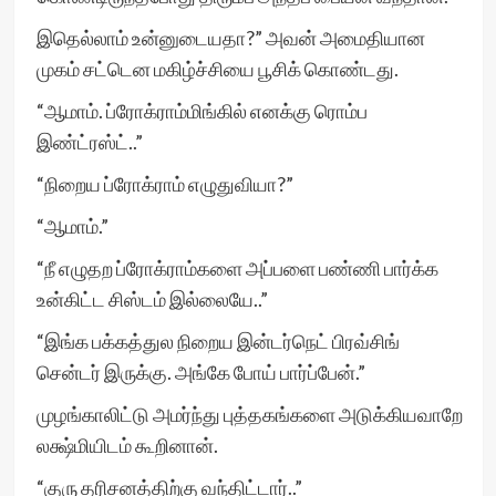
இதெல்லாம் உன்னுடையதா?” அவன் அமைதியான
முகம் சட்டென மகிழ்ச்சியை பூசிக் கொண்டது.
“ஆமாம். ப்ரோக்ராம்மிங்கில் எனக்கு ரொம்ப
இண்ட்ரஸ்ட்..”
“நிறைய ப்ரோக்ராம் எழுதுவியா?”
“ஆமாம்.”
“நீ எழுதற ப்ரோக்ராம்களை அப்பளை பண்ணி பார்க்க
உன்கிட்ட சிஸ்டம் இல்லையே..”
“இங்க பக்கத்துல நிறைய இன்டர்நெட் பிரவ்சிங்
சென்டர் இருக்கு. அங்கே போய் பார்ப்பேன்.”
முழங்காலிட்டு அமர்ந்து புத்தகங்களை அடுக்கியவாறே
லக்ஷ்மியிடம் கூறினான்.
“குரு தரிசனத்திற்கு வந்திட்டார்..”