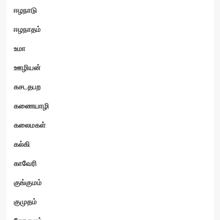
ஈழநாடு
ஈழநாதம்
உமா
ஊழியன்
கசடதபற
கணையாழி
கலைமகள்
கல்கி
காவேரி
குங்குமம்
குமுதம்