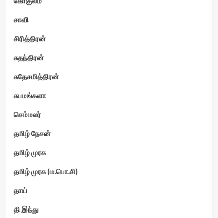
கோகுலம்
சாவி
சிரித்திரன்
சுதந்திரன்
சுதேசமித்திரன்
சுபமங்களா
செம்மலர்
தமிழ் நேசன்
தமிழ் முரசு
தமிழ் முரசு (ம.பொ.சி)
தாய்
தி இந்து