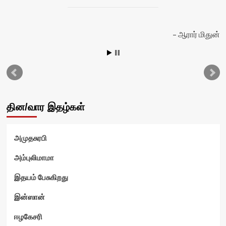
ன்
ஆரார் மிதுன்
தின/வார இதழ்கள்
அமுதசுரபி
அம்புலிமாமா
இதயம் பேசுகிறது
இன்ஸான்
ஈழகேசரி