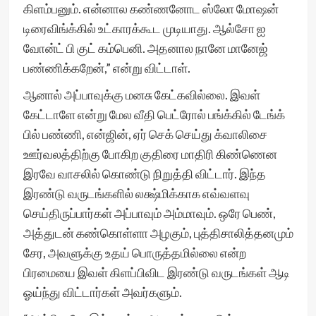
கிளம்பனும். என்னால கண்ணனோட ஸ்லோ மோஷன்
டிரைவிங்க்கில் உட்காரக்கூட முடியாது. ஆல்சோ ஐ
வோன்ட் பி குட் கம்பெனி. அதனால நானே மானேஜ்
பண்ணிக்கறேன்,” என்று விட்டாள்.
ஆனால் அப்பாவுக்கு மனசு கேட்கவில்லை. இவள்
கேட்டாளே என்று மேல வீதி பெட்ரோல் பங்க்கில் டேங்க்
பில் பண்ணி, என்ஜின், ஏர் செக் செய்து க்வாலிசை
ஊர்வலத்திற்கு போகிற குதிரை மாதிரி கிண்ணென
இரவே வாசலில் கொண்டு நிறுத்தி விட்டார். இந்த
இரண்டு வருடங்களில் லக்ஷ்மிக்காக எவ்வளவு
செய்திருப்பார்கள் அப்பாவும் அம்மாவும். ஒரே பெண்,
அத்துடன் கண்கொள்ளா அழகும், புத்திசாலித்தனமும்
சேர, அவளுக்கு உதய் பொருத்தமில்லை என்ற
பிரமையை இவள் கிளப்பிவிட இரண்டு வருடங்கள் ஆடி
ஓய்ந்து விட்டார்கள் அவர்களும்.