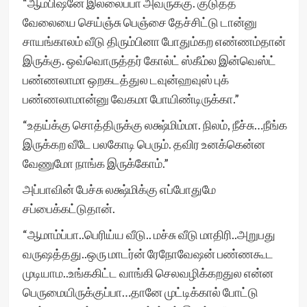
“ஆம்பிஷனே இல்லைப்பா அவருக்கு. குடுத்த
வேலையை செய்ஞ்சு பெஞ்சை தேச்சிட்டு டான்னு
சாயங்காலம் வீடு திரும்பினா போதும்கற எண்ணம்தான்
இருக்கு. ஒவ்வொருத்தர் கோல்ட் ஸ்கீம்ல இன்வெஸ்ட்
பண்ணலாமா ஒறகடத்துல டவுன்ஹவுஸ் புக்
பண்ணலாமான்னு வேகமா போயிண்டிருக்கா.”
“உதய்க்கு சொத்திருக்கு லக்ஷ்மிம்மா. நிலம், நீச்சு…நீங்க
இருக்கற வீடே பலகோடி பெரும். தவிர உனக்கென்ன
வேணுமோ நாங்க இருக்கோம்.”
அப்பாவின் பேச்சு லக்ஷ்மிக்கு எப்போதுமே
சப்பைக்கட்டுதான்.
“ஆமாம்ப்பா..பெரிய்ய வீடு.. மச்சு வீடு மாதிரி..அறுபது
வருஷத்தது..ஒரு மாடர்ன் ரேநோவேஷன் பண்ணகூட
முடியாம..உங்ககிட்ட வாங்கி செலவழிக்கறதுல என்ன
பெருமையிருக்குப்பா…தானே முட்டிக்கால் போட்டு