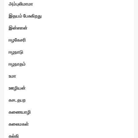
அம்புலிமாமா
இதயம் பேசுகிறது
இன்ஸான்
ஈழகேசரி
ஈழநாடு
ஈழநாதம்
உமா
ஊழியன்
கசடதபற
கணையாழி
கலைமகள்
கல்கி