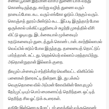
சணல் பூவின் இதமான வாசம் துணை யாக வந்து
கொண்டிருந்தது. காற்று வழித் துணை வரும்
நாயைப்போல. கூட வரும் எங்கோ ஓடும். பிறகும் வரும்.
கொஞ்சத் தூரம் மீண்டும் கூட. இப்படி இருந்தாற் போல
ஒருக்கால் மக்கிப் புழுதியைச் சுழற்றி முகத்தில் வீசி
விட்டு ஓடியது. இடக்கையால் மூக்கையும்
உதடுகளையும் துடைத்துக் கொண் டான். காற்றில்லாமல்
வெய்யில் சுடும் போல இருந்தது. தலையைத் தொட்டுப்
பார்த்தான். சுட்டது. ஹெல்மெற் எல்லாம் மறந்தாயிற்று.
அதொன்றுதான் இல்லாக் குறை.
நீலமும் பச்சையும் சந்திக்கிற வெளிவட்ட விளிம்பில்
பனைகள் நிரைகட்டி நின்றன. இடது பக்கம்
வெகுதொலை வில் அம்மன் கோவிலின் கோபுரமும்
தேர்முட்டியும் பொம் மைகளாய்த் தெரிந்தன. ஒட்டித்
தெரிந்த சில ஓட்டுக் கூரைகள்.
எதிரே இன்னொரு மோட்டார் சைக்கிள் வந்துகொண்