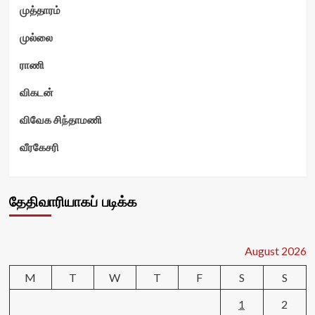
முத்தாரம்
முல்லை
ராணி
விகடன்
விவேக சிந்தாமணி
வீரகேசரி
தேதிவாரியாகப் படிக்க
August 2026
M
T
W
T
F
S
S
1
2