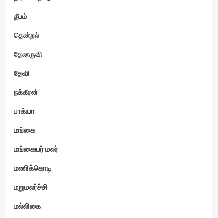
தீபம்
தென்றல்
தேனருவி
தேவி
நக்கீரன்
பாக்யா
மங்கை
மங்கையர் மலர்
மணிக்கொடி
மறுமலர்ச்சி
மல்லிகை