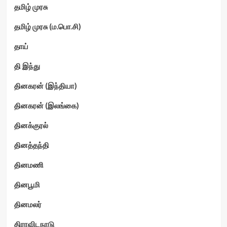
தமிழ் முரசு
தமிழ் முரசு (ம.பொ.சி)
தாய்
தி இந்து
தினகரன் (இந்தியா)
தினகரன் (இலங்கை)
தினக்குரல்
தினத்தந்தி
தினமணி
தினபூமி
தினமலர்
திராவிடநாடு