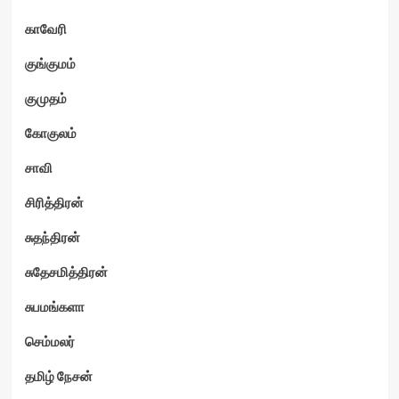
காவேரி
குங்குமம்
குமுதம்
கோகுலம்
சாவி
சிரித்திரன்
சுதந்திரன்
சுதேசமித்திரன்
சுபமங்களா
செம்மலர்
தமிழ் நேசன்