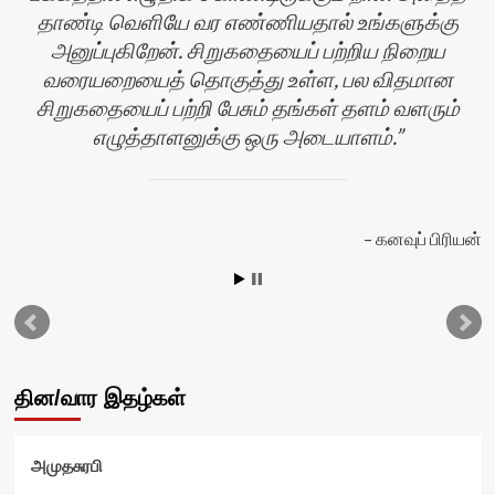
தாண்டி வெளியே வர எண்ணியதால் உங்களுக்கு
அனுப்புகிறேன். சிறுகதையைப் பற்றிய நிறைய
வரையறையைத் தொகுத்து உள்ள, பல விதமான
பி
சிறுகதையைப் பற்றி பேசும் தங்கள் தளம் வளரும்
எழுத்தாளனுக்கு ஒரு அடையாளம்.
கனவுப் பிரியன்
தின/வார இதழ்கள்
அமுதசுரபி