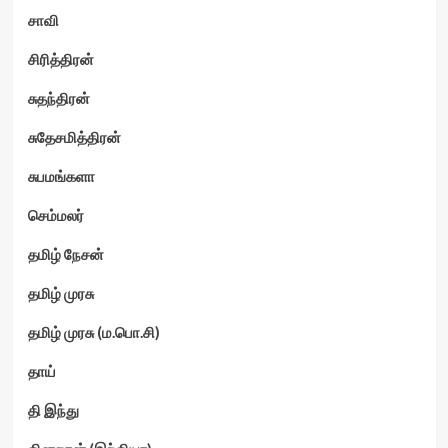
சாவி
சிரித்திரன்
சுதந்திரன்
சுதேசமித்திரன்
சுபமங்களா
செம்மலர்
தமிழ் நேசன்
தமிழ் முரசு
தமிழ் முரசு (ம.பொ.சி)
தாய்
தி இந்து