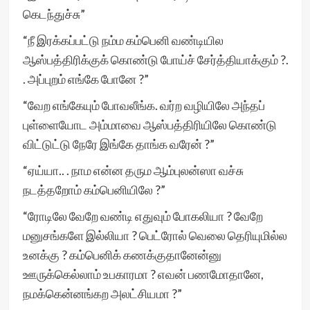
கெடந்துச்சு”
“நீ இரக்கப்பட்டு நம்ம கம்பெனி வண்டியில
ஆஸ்பத்திரிக்குக் கொண்டு போய்ச் சேர்த்தியாக்கும் ?.
. அப்புறம் எங்கே போனே ?”
“வேற எங்கேயும் போவலீங்க. வர்ற வழியிலே அந்தப்
புள்ளையோட அம்மாவை ஆஸ்பத்திரியிலே கொண்டு
விட்டுட்டு நேரே இங்கே தாங்க வரேன் ?”
“ஏய்யா.. . நாம என்ன தரும ஆம்புலன்ஸா வச்சு
நடத்தறோம் கம்பெனியிலே ?”
“ரோடிலே வேறே வண்டி எதுவும் போகலியா ? வேறே
மனுசங்களே இல்லியா ? பெட்ரோல் வெலை தெரியுமில்ல
உனக்கு ? கம்பெனிக் கணக்குதானேன்னு
ஊருக்கெல்லாம் உபகாரமா ? எவன் பணமோதானே,
நமக்கென்னங்கற அலட்சியமா ?”