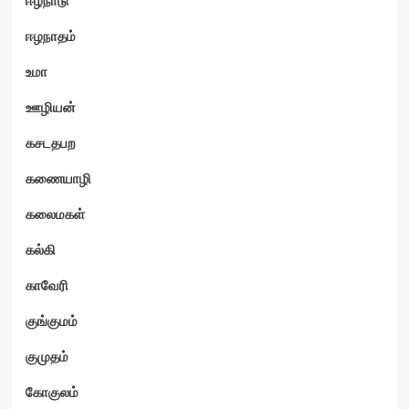
ஈழநாதம்
உமா
ஊழியன்
கசடதபற
கணையாழி
கலைமகள்
கல்கி
காவேரி
குங்குமம்
குமுதம்
கோகுலம்