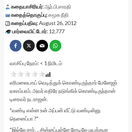
கதையாசிரியர்:
ஆர்.பி.சாரதி
கதைத்தொகுப்பு:
சமூக நீதி
கதைப்பதிவு:
August 26, 2012
பார்வையிட்டோர்:
12,777
வாசிப்பு நேரம்:
< 1
நிமிடம்
எரிமலையாய் வெடித்துக் கொண்டிருந்தார் மேனேஜர்
ஏகாம்பரம். அவர் எதிரே நடுங்கிக் கொண்டிருந்தான்
டிரைவர் நடராஜன்.
“வண்டி என்ன உன் அப்பன் வீட்டு வண்டின்னு
நெனைப்பா ?”
“இல்லே சார். .. சின்னப்புள்ளே ரோடிலே மயக்கமா