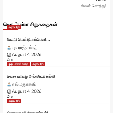
சிவன் சொத்து!
தொடர்புள்ள சிறுகதைகள்
சமூக நீதி
கோழி மொட்டு கம்பெனி…
யுவராஜ் சம்பத்
August 4, 2026
0
ஒரு பக்கக் கதை
சமூக நீதி
மலை வாழை அல்லவோ கல்வி
எஸ்.மதுரகவி
August 4, 2026
0
சமூக நீதி