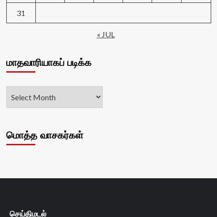
31
« JUL
மாதவாரியாகப் படிக்க
மொத்த வாசகர்கள்
செய்திமடல்