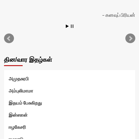
கனவுப் பிரியன்
தின/வார இதழ்கள்
அமுதசுரபி
அம்புலிமாமா
இதயம் பேசுகிறது
இன்ஸான்
ஈழகேசரி
ஈழநாடு