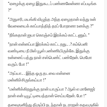
“ஏழைக்கு ஏழை இதுகூடப் பண்ணலேன்னா எப்படிங்க
?”
“அதுசரி, மயங்கி விழுந்த அந்த ஏழைதான் வந்து உன்
வேலையைக் காப்பாத்தித் தரப் போறானா உனக்கு ?”
“நீங்கதான் ஐயா கொஞ்சம் இரக்கம் காட்டணும். ”
“நான் என்னப்பா இரக்கம் காட்டறது.. .? கம்பெனி
வண்டியை நீ மிஸ் யூஸ் பண்ணியிருக்கே. இதுக்கு
உன்னைப் பத்து நாள் சஸ்பெண்ட் பண்றேன். மெமோ
வரும். போ !”
“அய்யா.. . இந்த ஒரு தடவை என்னை
மன்னிச்சிருங்கய்யா !”
“மன்னிக்கிறதுக்கு நான் யாருப்பா ? ஆஸ் எ மானேஜர்
நான் என் டியூட்டியைத்தான் செய்யறேன். போ !”
தலைகுனிந்து திரும்பி நடந்தான் நடராஜன் கதவருகில்