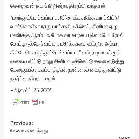
சென்றவன் தயங்கி நின்று, திரும்பி வந்தான்.
“மறந்துட்டேங்கய்யா… இந்தாங்க, நீங்க வாங்கிட்டு
வரச்சொன்ன நாலு பால்கனி டிக்கெட், சினிமா ஏழு
மணிக்கு ஆரம்பம். போக வர கார்ல ஃபுல்லா பெட்ரோல்
போட்டிருக்கேங்கய்யா. மீதிக்காசை வீட்டுல அம்மா
கிட்டே கொடுத்துட்டேங்கய்யா!” என்றபடி பைக்குள்
கையை விட்டு நாலு சினிமா டிக்கெட்டுகளை எடுத்து
மேஜையில் ஏகாம்பரத்தின் முன்னால் வைத்துவிட்டு
நகர்ந்தான் நடராஜன்.
– ஆகஸ்ட் 25 2005
Post
Previous:
வேலை கிடைத்தது
navigation
Next: