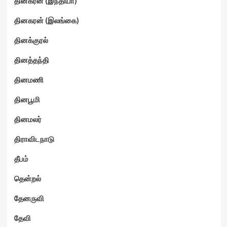
தினகரன் (இந்தியா)
தினகரன் (இலங்கை)
தினக்குரல்
தினத்தந்தி
தினமணி
தினபூமி
தினமலர்
திராவிடநாடு
தீபம்
தென்றல்
தேனருவி
தேவி