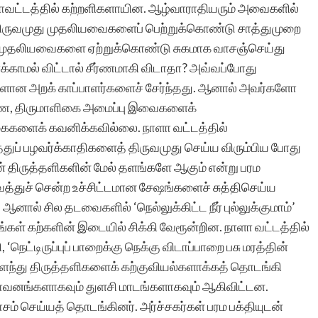
வட்டத்தில் கற்றளிகளாயின. ஆழ்வாராதியரும் அவைகளில்
திருவமுது முதலியவைகளைப் பெற்றுக்கொண்டு சாத்துமுறை
சேவை முதலியவைகளை ஏற்றுக்கொண்டு சுகமாக வாசஞ்செய்து
்க்காமல் விட்டால் சீர்ணமாகி விடாதா? அவ்வப்போது
களான அறக் காப்பாளர்களைச் சேர்ந்தது. ஆனால் அவர்களோ
ஷணை, திருமாளிகை அமைப்பு இவைகளைக்
ைகளைக் கவனிக்கவில்லை. நாளா வட்டத்தில்
ுப் பழவர்க்காதிகளைத் திருவமுது செய்ய விரும்பிய போது
் திருத்தளிகளின் மேல் தளங்களே ஆகும் என்று பரம
த்துச் சென்ற உச்சிட்டமான சேஷங்களைச் சுத்திசெய்ய
னால் சில தடவைகளில் ‘நெல்லுக்கிட்ட நீர் புல்லுக்குமாம்’
கள் கற்களின் இடையில் சிக்கி வேரூன்றின. நாளா வட்டத்தில்
‘நெட்டிருப்புப் பாறைக்கு நெக்கு விடாப்பாறை பசு மரத்தின்
 பிளந்து திருத்தளிகளைக் கற்குவியல்களாக்கத் தொடங்கி
்தாவனங்களாகவும் துளசி மாடங்களாகவும் ஆகிவிட்டன.
 செய்யத் தொடங்கினர். அர்ச்சகர்கள் பரம பக்தியுடன்