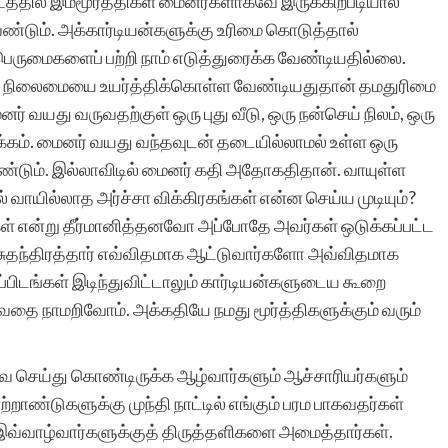
்டத்தில் இம்மூர்த்திகள் மைனர்களாகவே இருக்கிறபடியால்
ேண்டும். அக்கார்டியன்களுக்கு உரிமை கொடுத்தால்
ருமைகளைப் பற்றி நாம் எடுத்துரைக்க வேண்டியதில்லை.
நிலைமையை உயர்த்திக்கொள்ள வேண்டியதுதான் தமதுரிமை
 வயது வருவதற்குள் ஒரு புது வீடு, ஒரு நன்செய் நிலம், ஒரு
ம். மைனர் வயது வந்தவுடன் தடையில்லாமல் உள்ள ஒரு
டும். இல்லாவிடில் மைனர் கதி அதோகதிதான். வாயுள்ள
ாயில்லாத அர்ச்சா விக்கிரகங்கள் என்ன செய்ய முடியும்?
கள் என்று தீர்மானித்தனவோ அப்போதே அவர்கள் ஒடுக்கப்பட்ட
், சுதந்திரத்தார் எவ்விதமாக ஆட்டுவார்களோ அவ்விதமாக
ிடங்கள் இடிந்துவிட்டாலும் கார்டியன்களுடைய கூறை
வதை நாமறிவோம். அக்கதியே நமது மூர்த்திகளுக்கும் வரும்
ை செய்து கொண்டிருக்க ஆழ்வார்களும் ஆச்சாரியர்களும்
ற்றாண்டுகளுக்கு முந்தி நாட்டில் எங்கும் பரம பாகவதர்கள்
 இவ்வாழ்வார்களுக்குத் திருத்தளிகளை அமைத்தார்கள்.