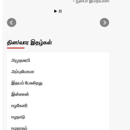
நுஸ்பா இம்தியாஸ்
தின/வார இதழ்கள்
அமுதசுரபி
அம்புலிமாமா
இதயம் பேசுகிறது
இன்ஸான்
ஈழகேசரி
ஈழநாடு
ஈழநாதம்