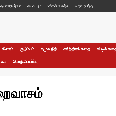
யாசிரியர்கள்
சுயவிபரம்
உங்கள் கருத்து
தொடர்பிற்கு
கிரைம்
குடும்பம்
சமூக நீதி
சரித்திரக் கதை
சுட்டிக் க
டகம்
மொழிபெயர்ப்பு
ிறைவாசம்