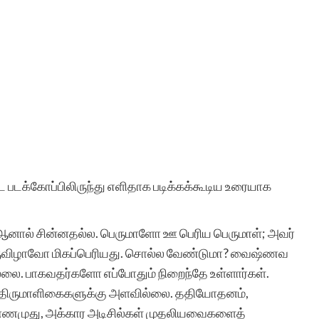
 படக்கோப்பிலிருந்து எளிதாக படிக்கக்கூடிய உரையாக
ஆனால் சின்னதல்ல. பெருமாளோ ஊ பெரிய பெருமாள்; அவர்
ருவிழாவோ மிகப்பெரியது. சொல்ல வேண்டுமா? வைஷ்ணவ
லை. பாகவதர்களோ எப்போதும் நிறைந்தே உள்ளார்கள்.
் திருமாளிகைகளுக்கு அளவில்லை. ததியோதனம்,
ண்ணமுது, அக்கார அடிசில்கள் முதலியவைகளைத்