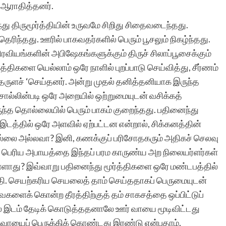
 ஆராதித்தனர்.
்து திருமூர்த்தியின் உருவமே சிறிது சிதைவடைந்தது.
ிந்தது. ஊரில் பாகவதர்களில் பெரும் பூசலும் நிகழ்ந்தது.
ரவியங்களின் அபிஷேகங்களுக்கும் திருச் சிலாப்பூசைக்கும்
திகளை யெல்லாம் ஒரே நாளில் புறப்பாடு செய்வித்து, சீர்ணம்
்தருளச் ‘செய்தனர். அன்று முதல் தனித்தனியாக இருந்த
 சொல்லின்படி ஒரே அறையில் ஒற்றுமையுடன் வசிக்கத்
ுந்த தொல்லையில் பெரும் பாகம் குறைந்தது. பதினைந்து
த்தில் ஒரே அளவில் ஏற்பட்டன என்றால், சிக்கனத்தின்
ில்லை அல்லவா? இனி, கணக்குப் பரிசோதகரும் அதிகச் செலவு
 பெரிய அபாயத்தை இந்தப் பரம காருண்ய அற நிலையர்ளர்கள்
்ளாது? இவ்வாறு பதினைந்து மூர்த்திகளை ஒரே மண்டபத்தில்
ப்தி. செயற்கரிய செயலைத் தாம் செய்ததாகப் பெருமையுடன்
ளைக் கொன்ற தீரத்திற்குத் தம் சாகசத்தை ஒப்பிட்டுப்
கல இடம் தேடிக் கொடுத்ததனாலே ஊர் வாயை மூடிவிட்டது
ுவாயைப் பெருக்கிக் கொண்டது இரண்டு என்பதாம்.