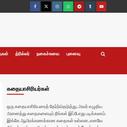
Facebook
Twitter
Instagram
Whatsapp
Telegram
Tumblr
YouTube
தைகள்
த்ரில்லர்
நகைச்சுவை
புனைவு
கதையாசிரியர்கள்
ஒரு கதையாசிரியரைத் தேர்ந்தெடுத்து, அவர் எழுதிய
அனைத்து கதைகளையும் நீங்கள் இப்போது படிக்கலாம்.
இங்கே ஆயிரக்கணக்கான கதைகள் உள்ளன, எனவே