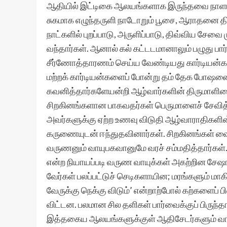
ஆதியில் இட்டிகை ஆலயங்களாக இருந்தவை நாளா
சுகமாக எழுந்தருளி நாடோறும் பூசை, ஆராதனை 
நாட்களில் புறப்பாடு, அருளிப்பாடு, திவ்விய 
வந்தார்கள். ஆனால் கல் கட்டடமானாலும் பழுது பார
சீர்ணோத்தாரணம் செய்ய வேண்டியது கார்டியன்
மற்றக் கார்டியன்களைப் போன்று தம் தேக போ
கவனித்தார்களேயன்றி ஆழ்வார்களின் திருமாளிக
சிறகினங்களான பாகவதர்கள் பெருமாளைச் சேவித்த
அவர்களுக்கு ஏற்ற உணவு விடுதி ஆழ்வாராதிகளின
கருணையுடன் ஈந்துதவினார்கள். சிறகினங்கள் வை
வருணனும் வாயுபகவானுமே வரச் சம்மதித்தார்கள். ஆ
என்ற நியாயப்படி வருண வாயுக்கள் அகற்றின சேஷங்
வேர்கள் பலப்பட்டுச் செடிகளாயின; மரங்களும் மாகி, 
வேருக்கு நெக்கு விடும்’ என்றாற்போல் கற்களைப்
விட்டன. பலமான சில தளிகள் பார்வைக்குப் பிருந
இத்தகைய ஆலயங்களுக்குள் ஆதிசேடர்களும் வாசம்