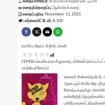
கதையாசிரியர்:
சி.எம்.ராமச்சந்திர செட்டியார்
கதைத்தொகுப்பு:
ஆன்மிகக் கதை
கதைப்பதிவு:
November 11, 2025
பார்வையிட்டோர்:
8,100
வாசிப்பு நேரம்:
6
நிமிடங்கள்
(1945ல் வெளியான சிறுகதை, ஸ்கேன் செய்யப்பட்ட
மாற்றியுள்ளோம்)
ஊரைச் சின்னதென்பர்; 
ஆலயமும் பெரியதே. தி
கோஷ்டிகளுக்கு அளவில்
சன்னிதித் தெருக்களில
புளியோதனம், திருக்க