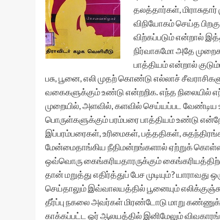
தலத்தார்கள், மிராசுதார
விநியோகம் செய்த பிறகு
விற்கப்படும் என்றால் இ
நிர்வாகமோ அதே முறைக
பாத்தியம் என்றால் குட
பசு, பூனை, எலி முதற் கொண்டு எல்லாச் சீவராசி
வகைகளுக்கும் உண்டு என்றறிக. எந்த நிலையில் எ
முறையில், அளவில், களவில் செய்யப்பட வேண்ட
பொருள்களுக்கும் பரம்பரை பாத்தியம் உண்டு என்ற
இப்பரம்பரைகள், உரிமைகள், பத்ததிகள், சுதந்திர
மேன்மைதாங்கிய நீதிமன்றங்களால் ஏற்றுக் கொள்ளப்
ஒவ்வொரு கைங்கரியதாரருக்கும் கைங்கரியத்திற்கு
தான் மறுத்து எதிர்த்துப் பேச முடியும்? யாராவத
செய்தாலும் இவ்வாலயத்தில் பூனையும் எலிக்குஞ்ச
தீர்ப்பு நகலை அவர்கள் மிரண்டோடு மாறு கண்ணுக்
காக்கப்பட்ட ஓர் ஆலயத்தில் இனிமேலும் விவகாரங்க