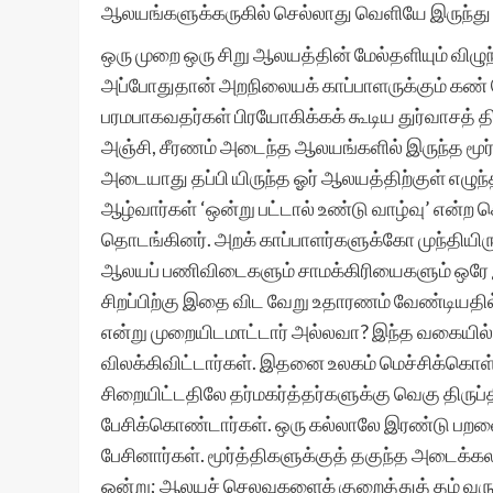
ஆலயங்களுக்கருகில் செல்லாது வெளியே இருந்து
ஒரு முறை ஒரு சிறு ஆலயத்தின் மேல்தளியும் விழுந
அப்போதுதான் அறநிலையக் காப்பாளருக்கும் கண் தெர
பரமபாகவதர்கள் பிரயோகிக்கக் கூடிய துர்வாசத் தி
அஞ்சி, சீரணம் அடைந்த ஆலயங்களில் இருந்த மூர்த்
அடையாது தப்பி யிருந்த ஓர் ஆலயத்திற்குள் எழுந
ஆழ்வார்கள் ‘ஒன்று பட்டால் உண்டு வாழ்வு’ என்ற
தொடங்கினர். அறக் காப்பாளர்களுக்கோ முந்தியிர
ஆலயப் பணிவிடைகளும் சாமக்கிரியைகளும் ஒரே இட
சிறப்பிற்கு இதை விட வேறு உதாரணம் வேண்டியத
என்று முறையிடமாட்டார் அல்லவா? இந்த வகையில்
விலக்கிவிட்டார்கள். இதனை உலகம் மெச்சிக்கொள
சிறையிட்டதிலே தர்மகர்த்தர்களுக்கு வெகு திரு
பேசிக்கொண்டார்கள். ஒரு கல்லாலே இரண்டு பறவைக
பேசினார்கள். மூர்த்திகளுக்குத் தகுந்த அடைக்
ஒன்று; ஆலயச் செலவுகளைக் குறைத்துத் தம் வர