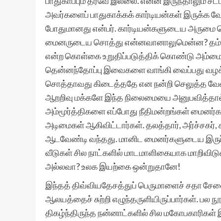
பாதுகாப்பும் தரவே இல்லை. என்ன இருந்தாலும் சட
அவர்களைப் பாதுகாக்கக் கார்டியன்கள் இருக்க வ
போதுமானது என்பர். கார்டியன்களுடைய அருமை பெ
மைனருடைய சொத்து என்னவானாலுமென்ன? தம் 
என்ற கொள்கை உறுதிப்படுத்திக் கொண்டு அம்மைனர்
தென்னந்தோப்பு இவைகளை வாங்கி வைப்பது வழக்க
சொத்தாவது கிடைத்ததே என நன்றி செலுத்த வேண்
ஆறறிவு மக்களே இந்த நிலைமையை அனுபவித்தால் வ
அம்மூர்த்திகளை எப்போது நீதிமன்றங்கள் மைனர்
அடிமைகள் ஆகிவிட்டார்கள். தலத்தார், அர்ச்சகர
ஆடவேண்டி வந்தது. மானிட மைனர்களுடைய இருப்ப
வீடுகள் சில நாட்களில் மாடமாளிகையாக மாறிவிடு
அல்லவா? உலக இயற்கை ஒன்றுதானே!
இந்தத் திவ்வியதேசத்துப் பெருமாளைச் சதா சேவ
ஆலயத்தைச் சுற்றி எழுந்தருளியிருப்பார்கள். பல நூ
திகழ்ந்திருந்த நன்னாட்களில் சில மகோபகாரிகள்