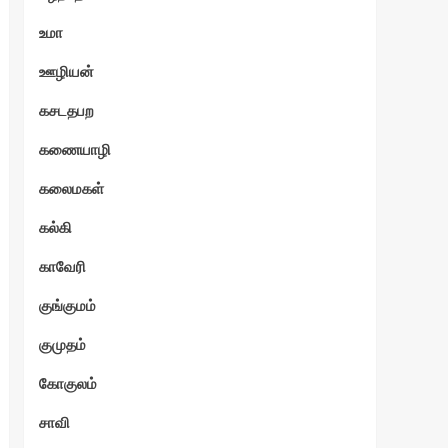
உமா
ஊழியன்
கசடதபற
கணையாழி
கலைமகள்
கல்கி
காவேரி
குங்குமம்
குமுதம்
கோகுலம்
சாவி