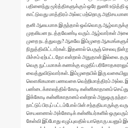
பதினைந்து மூர்த்திகளுக்கும் ஒரே துணி உடுத்தி ஒர
காட்டுவது மாத்திரம் அல்ல; மற்றொரு அதிசயமான 
தனி ஆலயமாக இருந்தால் ஒவ்வொரு ஆழ்வாருக்கும்
முதலியன நடத்தவேண்டி வரும். ஆழ்வார்கள் அனைவர
முறை நடத்துவது? ஆகவே இம்முறை ஆகமங்களுக்
நிறுத்திவிட்டார்கள். இதனால் பெருஞ் செலவு நின
மிச்சம் ஏற்பட்டதோ என்றால் அதுதான் இல்லை. த
வெகு நுட்பமாகக் கணக்கு எழுதிப் பரிசோதகரால
வைத்துவிடுவார்கள். இம்முறையில் இரு வகையிலும்
லௌகிகமான பணவகை வெற்றிமாத்திரம் அல்ல. இதில்
பண்டைக்காலத்தில் கோடி கன்னிகாதானம் செய்து ப
இக்கோடி கன்னிகாதானம் என்றால் அதுஒரு நந்தா 
நாட்டுப் பிரபுப் பட்டம்போல் பின் சந்ததியாருக்
செயலானால் அக்கோடிக் கன்னியர்களில் ஒருவரும்
கேள்வி இப்போது எழுப்புவதில் யாதொரு பயனும் இ