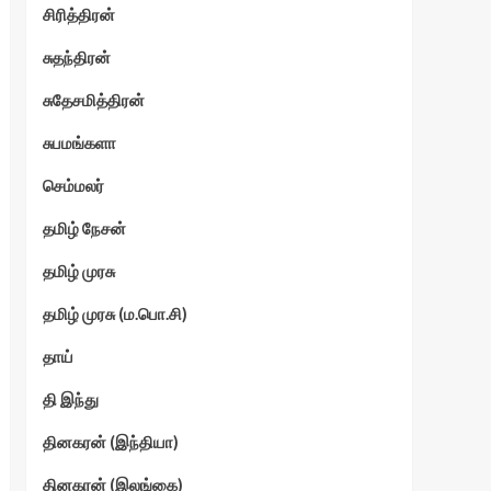
சிரித்திரன்
சுதந்திரன்
சுதேசமித்திரன்
சுபமங்களா
செம்மலர்
தமிழ் நேசன்
தமிழ் முரசு
தமிழ் முரசு (ம.பொ.சி)
தாய்
தி இந்து
தினகரன் (இந்தியா)
தினகரன் (இலங்கை)