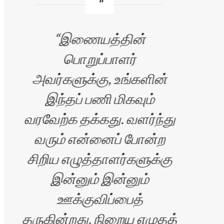
இணையத்தின்
பொறுப்பாளர்
எப்
அவர்களுக்கு, உங்களின்
இந்தப் பணி மிகவும்
வரவேற்க தக்கது. வளர்ந்து
வரும் என்னைப் போன்ற
சிறிய எழுத்தாளர்களுக்கு
இன்னும் இன்னும்
ஊக்குவிப்பைத்
ிரன்
தருகின்றது. நிறைய எழுதத்