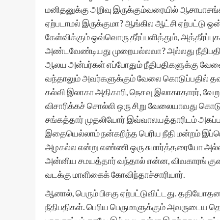
மனிதனுக்கு அறிவு இருக்கும்வரையில் ஆசாபாசங
ஏற்படாமல் இருக்குமா? ஆங்கில ஆட்சி ஏற்பட்டு ஒ
கேள்விக்கும் ஒவ்வொரு தீர்ப்பளித்தும், அத்தீர்
அண்டவேண்டியது முறையல்லவா? அல்லது நீதிபதிகள
ஆலய அன்பர்கள் எப்போதும் நீதிபதிகளுக்கு வேலை 
வந்தாலும் அவர்களுக்கும் வேலை கொடுப்பதில் தவ
கல்வி இலாகா அதிகாரி, நெசவு இலாகாதாரர், வேறு
விசாரிக்கச் சொல்லி ஒரு சிறு வேலையாவது கொடுப்
சங்கத்தார் முதலியோர் இவ்வாலயத்தாரிடம் அகப்
இதையெல்லாம் நன்கறிந்த பெரிய நீதி மன்றம் இப்
அழகல்ல என்று எண்ணி ஒரு சுமார்த்தரையோ அல்ல
அன்னிய சமயத்தார் வந்தால் என்ன, விவகாரங் குற
வடக்கு மாளிகைக் கோவிந்தாச்சாரியார்.
ஆனால், பெரும் பிசகு ஏற்பட்டுவிட்டது. ததியோதன
நீதிபதிகள். பெரிய பெருமாளுக்கும் அவருடைய தொ