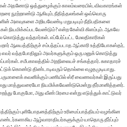
்கள் அதனோடு ஒத்துழைக்கும் காலம்வரையில், விவகாரங்கள்
ன்றரை நூற்றாண்டு ஆகியும், நீதித்தலங்கள் ஒவ்வொரு
இந்த தளத்தின் சேவை
ப்புகளின் அளவுகளை அறியவேண்டி மறுபடியும் நீதிபதிகளை
் நியமிக்கப்படவேண்டும்? என்ற கேள்வி கிளம்பும். ஆகவே
சொல்லில்
கொடுத்து வந்தார்கள். எப்பேர்ப்பட்ட மேலதிகாரிகள்
அடங்குவதில்லை. வளர்ந்து
றார் ஆலயத்திற்குச் சம்பந்தப்படாத ஆப்காரி உத்தியோகஸ்தர்,
 எவர் வந்தபோதிலும் அவர்களுக்கும் ஒரு மனுக் கொடுத்து
வரும் எழுத்தாளர்களுக்கு
பார்கள். சமீபகாலத்தில் அறநிலையச் சங்கத்தார். சுகாதாரச்
மிகச் சிறந்த பயிற்சிக்களம்
பட்டுக் கொண்டு திண்டாடிவரும் தொல்லை எழுதமுடியாது.
பெருமாளைக் கவனிக்கும் பணியில் ஸ்ரீ வைணவர்கள் இருப்பது
இந்த தளம்.
து மாத்துவரையோ நியமிக்கவேண்டுமென்று தீர்மானித்தனர்.
ைந்து போகுமோ, அது வீண் பிரமை என்று எடுத்துக் காட்டுவர்
த்திற்கும் புளியோதனத்திற்கும் உரிமைப்பாத்தியம் வழங்கின
பார்வதி இராமச்சந்த
ண்டர்களாகிய ஆழ்வாராதியர்களுக்கும் யாதொரு தீர்ப்பும்