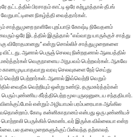
ே தட்டத்தில் பிரசாதம் காட்டி ஒரே கற்பூரத்தால் தீபங்
வேறுபாட்டினை நிகழ்த்தி வைத்தார்கள்.
 சாத்துமுறை நாளிலே புறப்பாடு கோஷ்டி நிவேதனம்
ும் ஒரே இடத்தில் இருந்தால் “எவ்வாறு யாருக்குச் சாத்து
கு விரோதமானது” என்று சொல்லிச் சாத்துமுறைகளை
்று விட்டது. ஆனால் பெருஞ் செலவு நின்றதனால் ஆலயத்தில்
ருமகர்த்தர்கள் வெகுநாளைய அநுபவம் பெற்றவர்கள். ஆகவே
ும் காணமுடியாதவாறு வரவு செலவுகளை நேர் செய்து
 வெற்றி பெற்றார்கள். ஆனால் இவ்வெற்றி வெறும்
 வைதீக வெற்றியும் ஒன்று உண்டு. தருமகர்த்தர்கள்
ெரும் புண்ணிய கீர்த்திபெற்ற மூல புருஷனுடைய சந்ததியார்.
விளக்குப்போல் என்றும் அழியாமல் பரம்பரையாக ஆங்கில
கு வருவதொன்றாம். கோடி கன்னிகாதானம் என்பது ஒரு புண்ணியச்
 பொற்றாலி பெருக்கிக் கொண்டவர் இருக்க வில்லையா என்ற
ல்லை. பல தலைமுறைகளுக்குப் பின்வந்த தற்காலத்