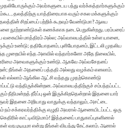
் முதலியோருக்கும் அவர்களுடைய பந்து வர்க்கத்தார்களுக்கும்
ம்கூட, தலத்திற்கு யாத்திரையாக வரும் சகல மக்களுக்கும்
த்தலத்தின் சிறப்பைப் பற்றிக் கூறவும் வேண்டுமா? ஆலய
ளை நூற்றாண்டுகள் கணக்காக நடைபெறுகின்றது. பரம்பரைப்
ும்ப வகையில் மாத்திரம் அல்ல; அவ்வாலயத்தில் உள்ள யானை,
களுக்கும் உண்டு; ததியோதனம், புளியோதனம், இட்டலி முதலிய
ந்த முறையில் எந்த அளவில் வந்தார்களோ அதே நிலையில்,
ிய உரிமை அவைகளுக்கும் உண்டு. ஆகவே அவ்வசேதனப்
ேன்; நீங்கள் அதனைப் பத்ததி அல்லது வழக்கம் எனலாம்.
ங்கள் எல்லாம் ஆங்கில ஆட்சி வந்தது முதற்கொண்டு
பட்டு வந்திருக்கின்றன. அவ்வாலயத்திற்குச் சம்பந்தப்பட்ட
ம் நீதிமன்றத் தீர்ப்பு ஒன் இருக்கிறதென்றால் இதனை யார்
ு ஒருவர் இதனை அறியாது வாதுக்கு வந்தாலும், அசட்டை
ும் நம் சக்கரவர்த்திக்கு எழுதி அவரால் ஆணையிடப்பட்ட ஒரு
கெதிரில் காட்டிவிடுமாம்! இத்தனைப் பாதுகாப்புகளினால்
ள் வரமுடியுமா என்று நீங்கள் வியந்து கேட்கலாம். ஆனால்