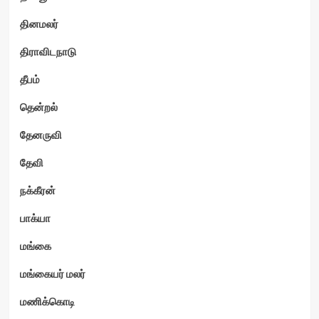
தினமலர்
திராவிடநாடு
தீபம்
தென்றல்
தேனருவி
தேவி
நக்கீரன்
பாக்யா
மங்கை
மங்கையர் மலர்
மணிக்கொடி