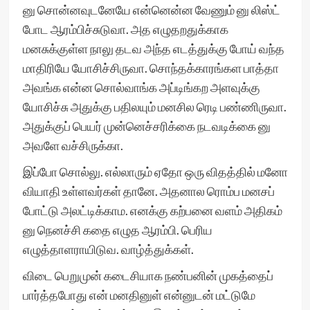
னு சொன்னவுடனேயே என்னென்ன வேணும் னு லிஸ்ட்
போட ஆரம்பிச்சுடுவா. அத எழுதறதுக்காக
மனசுக்குள்ள நாலு தடவ அந்த எடத்துக்கு போய் வந்த
மாதிரியே யோசிச்சிருவா. சொந்தக்காரங்கள பாத்தா
அவங்க என்ன சொல்வாங்க அப்டிங்கற அளவுக்கு
யோசிச்சு அதுக்கு பதிலயும் மனசில ரெடி பண்ணிருவா.
அதுக்குப் பெயர் முன்னெச்சரிக்கை நடவடிக்கை னு
அவளே வச்சிருக்கா.
இப்போ சொல்லு. எல்லாரும் ஏதோ ஒரு விதத்தில் மனோ
வியாதி உள்ளவர்கள் தானே. அதனால ரொம்ப மனசப்
போட்டு அலட்டிக்காம. எனக்கு கற்பனை வளம் அதிகம்
னு நெனச்சி கதை எழுத ஆரம்பி. பெரிய
எழுத்தாளராயிடுவ. வாழ்த்துக்கள்.
விடை பெறுமுன் கடைசியாக நண்பனின் முகத்தைப்
பார்த்தபோது என் மனதினுள் என்னுடன் மட்டுமே