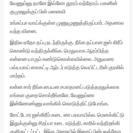
வேணும்னு தானே இவ்ளோ தூரம் வந்தோம். மகனின்
குமுறலுக்குப் பின் மனைவி
உங்கப்பா வாய்க்குள்ள முணுமுணுத்திருப்பார். அதனால
வந்த வினை.
இதில ஏதோ தப்பு நடந்திருக்கு. நீங்க தப்பான ஐஸ் கிரீம்
கொண்டு வந்திருக்கீங்க. மெதுவாக ஆரம்பித்த
என்னை யாரும் கண்டுகொள்ளவில்லை. அதுவரை
பவ்யமாய் கைகட்டி ஆர்டர் எடுத்த வெயிட்டரின் குரலில்
மாற்றம்.
என்ன சார் நீங்க பையன சமாதானப் படுத்தறதுக்காக
எங்கள குறை சொல்றீங்களே. வேணும்னா
இன்னோண்ணு வாங்கிக் கொடுத்திட்டுபோங்க.
ரோட்டோர ஐஸ்கிரீம் கடை னா பரவாயில்ல. மெனக்கிட்டு
இதுக்குன்னு சிறப்பா உடை உடுத்தி, காரில் வந்திறங்கி
குளிரூட்டப்பட்ட இந்த அறையில் இசைப் பின்புலத்தோட