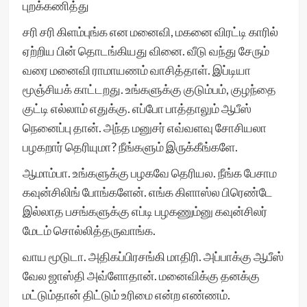
புறக்கணித்து
சரி சரி கிளம்புங்க என மனைவி, மகனை விரட்டி காரில்
ஏற்றிய பின் தொடங்கியது வினை. வீடு வந்து சேரும்
வரை மனைவி ராமாயணம் வாசித்தாள். இப்டியா
மூஞ்சியக் காட்டறது. உங்களுக்கு குடும்பம், குழந்தை
குட்டி எல்லாம் எதுக்கு. எப்போ பாத்தாலும் ஆபீஸ்
நெனைப்பு தான். அந்த மனுசர் எவ்வளவு சோசியலா
பழகறார் தெரியுமா? நீங்களும் இருக்கீங்களே.
ஆமாம்பா. உங்களுக்கு பழகவே தெரியல. நீங்க பேசாம
கவுன்சிலிங் போங்களேன். எங்க கிளாஸ்ல பிரெண்டே
இல்லாத பசங்களுக்கு எப்டி பழகணும்னு கவுன்சிலர்
மேடம் சொல்லித்தருவாங்க.
வாய மூடுடா. அதிகப்பிரசங்கி மாதிரி. அப்பாக்கு ஆபீஸ்
வேல ஜாஸ்தி அவ்ளோதான். மனைவிக்கு தனக்கு
மட்டும்தான் திட்டும் உரிமை என்ற எண்ணம்.