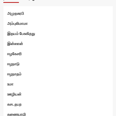
அமுதசுரபி
அம்புலிமாமா
இதயம் பேசுகிறது
இன்ஸான்
ஈழகேசரி
ஈழநாடு
ஈழநாதம்
உமா
ஊழியன்
கசடதபற
கணையாழி