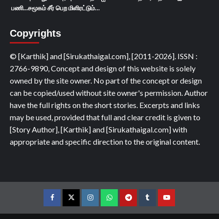
பணி...சமூகம் சீர் பெற மிளிரட்டும்…
Copyrights
© [Karthik] and [Sirukathaigal.com], [2011-2026]. ISSN :
2766-9890, Concept and design of this website is solely
owned by the site owner. No part of the concept or design
can be copied/used without site owner's permission. Author
have the full rights on the short stories. Excerpts and links
may be used, provided that full and clear credit is given to
[Story Author], [Karthik] and [Sirukathaigal.com] with
appropriate and specific direction to the original content.
Facebook
Twitter
Instagram
Whatsapp
Telegram
Tumblr
YouTube