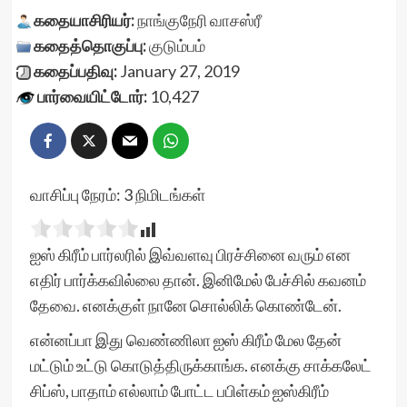
கதையாசிரியர்:
நாங்குநேரி வாசஸ்ரீ
கதைத்தொகுப்பு:
குடும்பம்
கதைப்பதிவு:
January 27, 2019
பார்வையிட்டோர்:
10,427
வாசிப்பு நேரம்:
3
நிமிடங்கள்
ஐஸ் கிரீம் பார்லரில் இவ்வளவு பிரச்சினை வரும் என
எதிர் பார்க்கவில்லை தான். இனிமேல் பேச்சில் கவனம்
தேவை. எனக்குள் நானே சொல்லிக் கொண்டேன்.
என்னப்பா இது வெண்ணிலா ஐஸ் கிரீம் மேல தேன்
மட்டும் உட்டு கொடுத்திருக்காங்க. எனக்கு சாக்கலேட்
சிப்ஸ், பாதாம் எல்லாம் போட்ட பபிள்கம் ஐஸ்கிரீம்