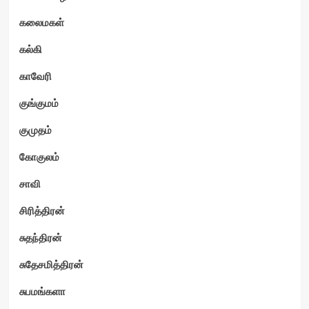
கலைமகள்
கல்கி
காவேரி
குங்குமம்
குமுதம்
கோகுலம்
சாவி
சிரித்திரன்
சுதந்திரன்
சுதேசமித்திரன்
சுபமங்களா