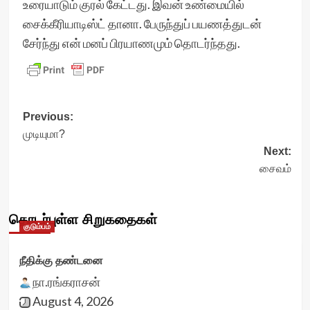
உரையாடும் குரல் கேட்டது. இவன் உண்மையில்
சைக்கீரியாடிஸ்ட் தானா. பேருந்துப் பயணத்துடன்
சேர்ந்து என் மனப் பிரயாணமும் தொடர்ந்தது.
Post
Previous:
முடியுமா?
navigation
Next:
சைவம்
தொடர்புள்ள சிறுகதைகள்
குடும்பம்
நீதிக்கு தண்டனை
நா.ரங்கராசன்
August 4, 2026