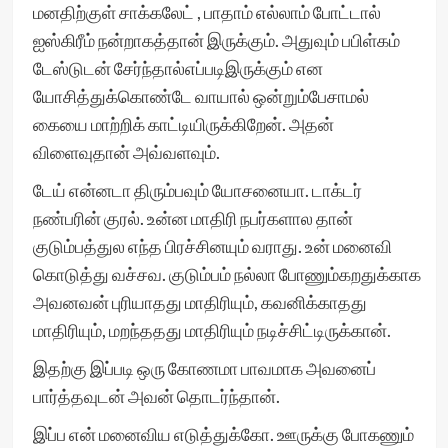
மனதிற்குள் சாக்கலேட் , பாதாம் எல்லாம் போட்டால்
ஐஸ்கிரீம் நன்றாகத்தான் இருக்கும். அதுவும் பபிள்கம்
டேஸ்டுடன் சேர்ந்தால்எப்படிஇருக்கும் என
யோசித்துக்கொண்டே வாயால் ஒன்றும்பேசாமல்
கையை மாற்றிக் காட்டியிருக்கிறேன். அதன்
விளைவுதான் அவ்வளவும்.
டேய் என்னடா திரும்பவும் யோசனையா. டாக்டர்
நண்பரின் குரல். உன்ன மாதிரி நபர்களால தான்
குடும்பத்துல எந்த பிரச்சினயும் வராது. உன் மனைவி
கொடுத்து வச்சவ. குடும்பம் நல்லா போணும்கறதுக்காக
அவனவன் புரியாதது மாதிரியும், கவனிக்காதது
மாதிரியும், மறந்ததது மாதிரியும் நடிச்சிட்டிருக்கான்.
இதற்கு இப்படி ஒரு கோணமா பாவமாக அவனைப்
பார்த்தவுடன் அவன் தொடர்ந்தான்.
இப்ப என் மனைவிய எடுத்துக்கோ. ஊருக்கு போகணும்