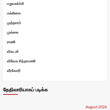
மறுமலர்ச்சி
மல்லிகை
முத்தாரம்
முல்லை
ராணி
விகடன்
விவேக சிந்தாமணி
வீரகேசரி
தேதிவாரியாகப் படிக்க
August 2026