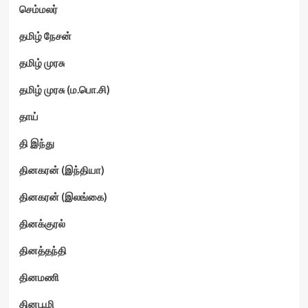
செம்மலர்
தமிழ் நேசன்
தமிழ் முரசு
தமிழ் முரசு (ம.பொ.சி)
தாய்
தி இந்து
தினகரன் (இந்தியா)
தினகரன் (இலங்கை)
தினக்குரல்
தினத்தந்தி
தினமணி
தினபூமி