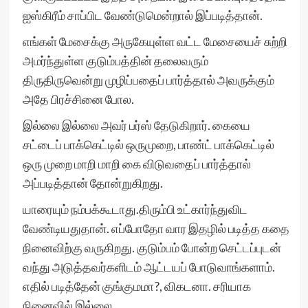
ஐஸ்கிரீம் சாப்பிட வேண்டுமென்றால் இப்படித்தான்.
எங்கள் மேசைக்கு அருகேயுள்ள வட்ட மேசையைச் சுற்றி
அமர்ந்துள்ள குடும்பத்தின் தலைவரும்
திருதிருவென்று முழிப்பதைப் பார்த்தால் அவருக்கும்
அதே பிரச்சினை போல.
இல்லை இல்லை அவர் பர்ஸ் தேடுகிறார். கையை
சட்டைப் பாக்கெட்டில் ஒருமுறை, பாண்ட் பாக்கெட்டில்
ஒரு முறை மாறி மாறி கை விடுவதைப் பார்த்தால்
அப்படித்தான் தோன்றுகிறது.
யாரையும் நம்பக்கூடாது.திரும்பி உட்கார்ந்துவிட
வேண்டியதுதான். எப்போதோ வார இதழில் படித்த கதை
நினைவிற்கு வருகிறது. குடும்பம் போன்ற செட்டப்புடன்
வந்து அடுத்தவர்களிடம் ஆட்டயப் போடுவாங்களாம்.
எதில் படித்தேன் குங்குமமா?, விகடனா. சரியாக
நினைவில் இல்லை.