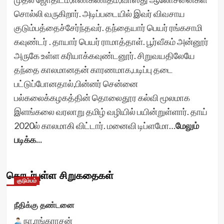
சொல்லி வருகிறார். அடிப்படையில் இவர் விவசாய
குடும்பத்தைச்சேர்ந்தவர். தந்தையார் பெயர் ரங்கசாமி
கவுண்டர் . தாயார் பெயர் ராமாத்தாள். பூர்வீகம் அன்னூர்
அருகே உள்ள கரியாக்கவுண்டனூர். சிறுவயதிலேயே
தந்தை காலமானதன் காரணமாக,படிப்பு தடை
பட்டுப்போனதால்,பின்னர் சென்னை
பல்கலைக்கழகத்தின் தொலைதூர கல்வி மூலமாக
இளங்கலை வரலாறு தமிழ் வழியில் பயின்றுள்ளார். தாய்
2020ல் காலமாகி விட்டார். மனைவி டிப்ளமோ…
மேலும்
படிக்க...
தொடர்புள்ள சிறுகதைகள்
குடும்பம்
நீதிக்கு தண்டனை
நா.ரங்கராசன்