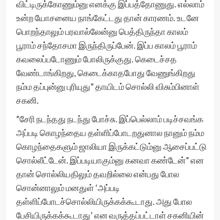
விட்டிருக்கோணும்னு எனக்கு இப்பத்தோணுது. எல்லாம்
உன்ற யோசனைய நாங்கேட்டது தான் காரணம். உடனே
பொறந்தாலும் பரவால்லேன்னு பெத்திருந்தா காலம்
பூராம் சந்தோசமா இருந்திருப்பேன். இப்ப காலம் பூராம்
கவலைப்படோணும் போலிருக்குது. கெடைச்சத
வேண்டாங்கிறது, கெடைக்காதபோது வேணுங்கிறது
நம்ம தப்புன்னு புரியுது” தாயிடம் சொல்லி விசும்பினாள்
சகனி.
“சேரி நடந்தது நடந்து போச்சு. இப்பெல்லாம் படிச்சவங்க
அப்படி கொழந்தைய தள்ளிப்போடறதுனால நானும் நம்ம
கொழந்தைகளும் ஜாலியா இருக்கட்டும்னு ஆசைப்பட்டு
சொல்லீட்டேன். இப்படியாகும்னு கனவா கண்டேன்” என
தான் சொல்லியதிலும் தவறில்லை என்பது போல
சொன்னாலும் மனதுள் ‘அப்படி
தள்ளிப்போடச்சொல்லியிருக்கக்கூடாது. அது போல
பேசியிருக்கக்கூடாது’ என வருத்தப்பட்டாள் சகனியின்