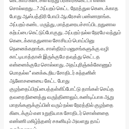
கேட்காம கடைசில வந்து பரிகாரங்கேட்டா என்ன
சொல்லறது…? அப்பறம் கெட்ட நேரத்துல கெடைக்காத
போது ஆஸ்பத்திரி போயி ஆபரேசன் பண்ணறாங்க.
அப்பறம் கண்ட மருந்து, மாத்தரையச்சாப்பிடறதுனால
கற்பப்பை கெட்டுப்போகுது. அப்பறம் நல்ல நேரமே வந்தும்
கெடைக்காததுனால சோசியம் பொய்யினு
நெனைக்கறாங்க. சாஸ்திரம் மனுசங்களுக்கு வழி
காட்டியாத்தான் இருக்குமே தவுத்து கெட்டத
என்னைக்குமே சொல்லாது. அதப்புரிஞ்சுக்கோணும்
மொதல்ல” எனக்கூறிய சோதிடர் கந்தனின்
ஆலோசனையை கேட்ட போது
குழந்தைப்பிறப்பைத்தள்ளிப்போட்டு தாங்கள் செய்த
தவறை நினைத்து வருந்தினாலும், கண்டிப்பாக ஆறு
மாதங்களுக்குப்பின் வரும் நல்ல நேரத்தில் குழந்தை
கிடைக்கும் என உறுதியாக சோதிடர் சொன்னதை
எண்ணி மகிழ்ந்தனர் சகனியும் அவளது தாய்