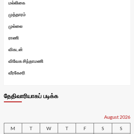
மல்லிகை
முத்தாரம்
முல்லை
ராணி
விகடன்
விவேக சிந்தாமணி
வீரகேசரி
தேதிவாரியாகப் படிக்க
August 2026
M
T
W
T
F
S
S