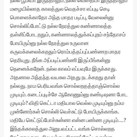
நல்ல பூமியா இருந்தாலும், நல்ல வெதையா இருந்தாலும்
மழையில்லாத காலத்துல வெதச்சா எப்புடி செடி
மொளைக்காதோ அந்த மாதர படிப்பு, வேலைன்னு
சொல்லிப்போட்டு நல்ல நேரத்துல கண்ணாலத்த
தள்ளிப்போடறதும், கண்ணாலத்துக்கப்புறம் சந்தோசம்
போயிரும்னு நல்ல நேரத்துல உருவான
கருவக்கலைக்கறதும் ரொம்பத்தப்புப்பண்ணற மாதர
தெரியுது. நீங்க அப்படிப்பண்ணி இருப்பீங்கன்னு
நெனைக்கறேன். நல்ல காலம் எப்பவுமே இருக்காது.
அதனால அந்தந்த வயசுல அதது நடக்கறது தான்
நல்லது. நாம பெரியவங்க சொல்லறதத்தாஞ்சொல்ல
முடியும். கடைப்புடிச்சே ஆகோணும்னு கண்டிஷனா போட
முடியும்? விதி கெட்டா மதியால வெல்ல முடியும்னு நம்ம
முன்னோர்கள் சொல்லி வெச்சுட்டு போயிருக்காங்க.
மதியே கெட்டுப்போச்சுன்னா என்ன பண்ண முடியும்….?
இந்தக்காலத்துல அனுபவப்பட்டவங்க சொல்லறத