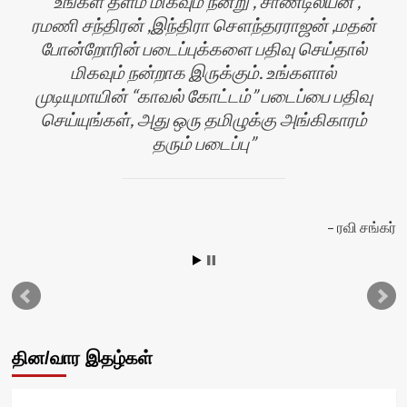
உங்கள் தளம் மிகவும் நன்று , சாண்டில்யன் ,
ரமணி சந்திரன் ,இந்திரா சௌந்தரராஜன் ,மதன்
போன்றோரின் படைப்புக்களை பதிவு செய்தால்
மிகவும் நன்றாக இருக்கும். உங்களால்
முடியுமாயின் “காவல் கோட்டம்” படைப்பை பதிவு
செய்யுங்கள், அது ஒரு தமிழுக்கு அங்கிகாரம்
தரும் படைப்பு
ன்
ரவி சங்கர்
தின/வார இதழ்கள்