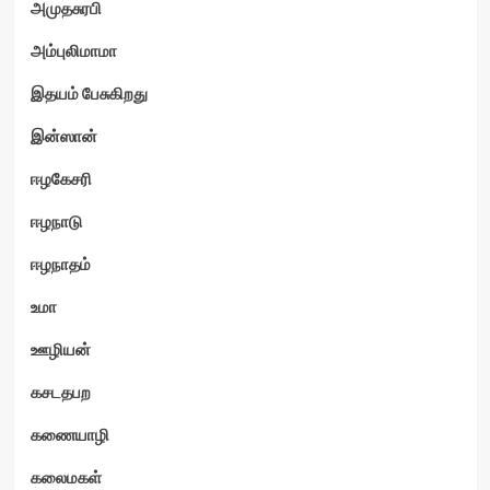
அமுதசுரபி
அம்புலிமாமா
இதயம் பேசுகிறது
இன்ஸான்
ஈழகேசரி
ஈழநாடு
ஈழநாதம்
உமா
ஊழியன்
கசடதபற
கணையாழி
கலைமகள்