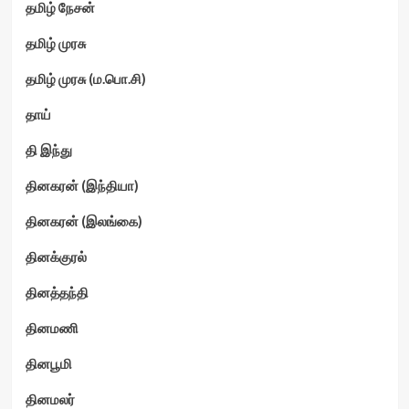
தமிழ் நேசன்
தமிழ் முரசு
தமிழ் முரசு (ம.பொ.சி)
தாய்
தி இந்து
தினகரன் (இந்தியா)
தினகரன் (இலங்கை)
தினக்குரல்
தினத்தந்தி
தினமணி
தினபூமி
தினமலர்