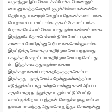
வருசத்துல இப்ப கெடைச்சுப்போச்சு. பொண்ணும்
பையனும் சுத்த வெகுளி. சூழ்ச்சின்னா என்னன்னே
தெரியாது. யாரையும் வெறுப்பா நெனைக்க மாட்டாங்க.
பொறாமைப்பட மாட்டாங்க. குசலம் பேச மாட்டாங்க.
பேராசையெல்லாம் கெடையாது. நல்ல எண்ணம் மனசுல
இருந்தாலே தோசமெல்லாம் தீயில போட்ட பஞ்சா
காணாமப்போயிரும்னு பெரியவங்க சொல்லுவாங்க.
இருட்டுக்கு வெளக்கு மாதிரி நாம செய்யற நல்லது.
பகலுக்கு மேகமூட்டம் மாதிரி நாம செய்யற கெட்டது.
ம்… இந்தக்காலத்துல நல்லவங்களா
இருக்கறவங்களப்பார்க்கறதே குதரக்கொம்பா
இருக்குது… நாஞ் சொல்லறேன்னு என்னத்தப்பா
எடுத்துக்கப்படாது. உன்ற பொண்ணு சகனி அப்பப்ப
சகுனி மாதர நடந்துக்குவா. தும்ப உட்டுப்போட்டு
வாலப்புடிக்கிற டைப்புத்தான். மொதல்ல நாலு மாப்பள
நல்ல எடமா வந்தத அதுல கொற, இதுல கொறைன்னு