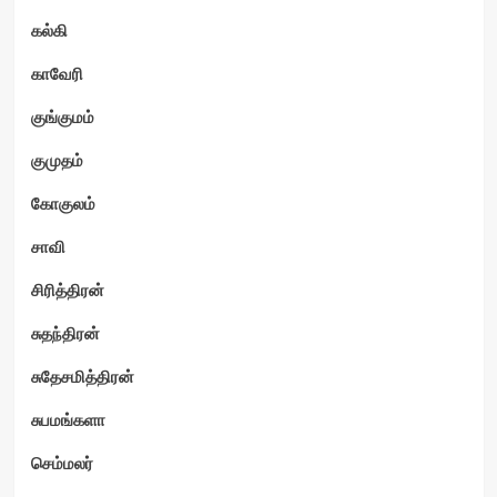
கல்கி
காவேரி
குங்குமம்
குமுதம்
கோகுலம்
சாவி
சிரித்திரன்
சுதந்திரன்
சுதேசமித்திரன்
சுபமங்களா
செம்மலர்