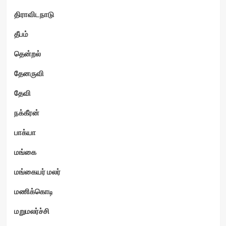
திராவிடநாடு
தீபம்
தென்றல்
தேனருவி
தேவி
நக்கீரன்
பாக்யா
மங்கை
மங்கையர் மலர்
மணிக்கொடி
மறுமலர்ச்சி