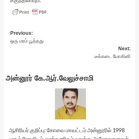
சகுந்தலாவும்.
Post
Previous:
ஒரு மரம் பூத்தது
navigation
Next:
டீக்கடை மோகினி
அன்னூர் கே.ஆர்.வேலுச்சாமி
ஆசிரியர் குறிப்பு: கோவை மாவட்டம் அன்னூரில் 1998
முதல் ஜோதிடம்,எண்கணிதம்,வாஸ்து ஆலோசனைகள்