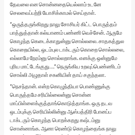
தேவலை என சொன்னதையெல்லாம் உடனே
செலவைப்பற்றி யோசிக்காமல் செய்தாள்.
“ஒருத்தருங்கிறது நாலு சோசியர் கிட்ட பொருத்தம்
பாத்துத்தான் கல்யாணம் பண்ணி வெச்சேன். ஆருமே
கொழந்த கெடைக்காதுன்னு சொல்லலை. சாதகத்துல
கொறையில்ல, ஒடம்புல டாக்டரும் கொறை சொல்லலை,
எல்லாமே‌ நேரம்னு சொல்லறாங்க. எனக்கு ஒன்னுமே
புரிய மாட்டேங்குது….” நெருங்கிய உறவுப்பெண்ணிடம்
சொல்லி அழுதாள் சகனியின் தாய் சகுந்தலா.
“நெசந்தான். என்ற கொழுந்தியா பொண்ணுக்கு
பொருத்தமே சரியில்லைன்னு சொன்ன
மாப்பிள்ளைக்குத்தாங்கொடுத்தாங்க. ஒரு தடவ
ஒடம்புக்கு செரியில்லின்னு ஆஸ்பத்திரி போனப்ப
டாக்டரும் கொழந்த பொறக்கறது கஷ்டம்னு
சொன்னாங்க. ஆனா ரெண்டு கொழந்தைங்க நாலு