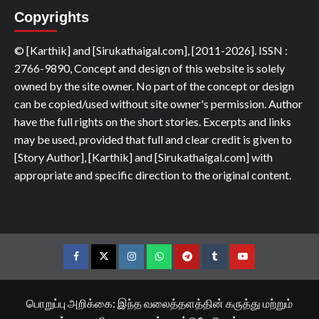
Copyrights
© [Karthik] and [Sirukathaigal.com], [2011-2026]. ISSN :
2766-9890, Concept and design of this website is solely
owned by the site owner. No part of the concept or design
can be copied/used without site owner's permission. Author
have the full rights on the short stories. Excerpts and links
may be used, provided that full and clear credit is given to
[Story Author], [Karthik] and [Sirukathaigal.com] with
appropriate and specific direction to the original content.
Facebook
Twitter
Instagram
Whatsapp
Telegram
Tumblr
YouTube
பொறுப்பு அறிக்கை: இந்த வலைத்தளத்தின் கருத்து மற்றும்