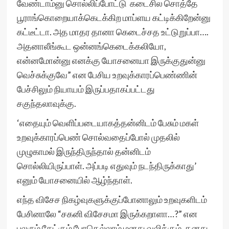
வேண்டாம்னு சொல்லிப்போட்டு கடைசில சொத்தே
பூராங்கொறையாக்கெடக்கிற மாப்ளய கட்டிக்கிறேன்னு
கட்டீட்டா. அத மாதர தானா கெடைச்சத உட்டுறுப்பா….
அதனாலீங்கூட ஒன்னங்கெடைக்கலியோ,
என்னமோன்னு எனக்கு யோசனையா இருக்குதுன்னு
வெச்சுக்குவே” என பேசிய உறவுக்காரப்பெண்ணின்
பேச்சிலும் நியாயம் இருப்பதாகப்பட்டது
சகுந்தலாவுக்கு.
‘எதையும் வெளிப்படையாகத்தன்னிடம் பேசும் மகள்
உறவுக்காரப்பெண் சொல்வதைப்போல் முதலில்
முழுகாமல் இருந்திருந்தால் தன்னிடம்
சொல்லியிருப்பாள். அப்படி எதுவும் நடந்திருக்காது’
எனும் யோசனையில் ஆழ்ந்தாள்.
எந்த விசேச நிகழ்வுகளுக்குப்போனாலும் உறவுகளிடம்
பேசினாலே “சகனி விசேசமா இருக்கறாளா…?” என
பலரும் கேட்கும் போதெல்லாம் மனது வலிக்கும். தனது