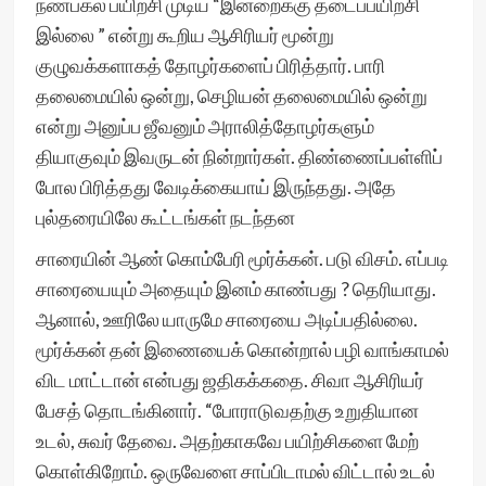
நண்பகல் பயிற்சி முடிய “இன்றைக்கு தடைப்பயிற்சி
இல்லை ” என்று கூறிய ஆசிரியர் மூன்று
குழுவக்களாகத் தோழர்களைப் பிரித்தார். பாரி
தலைமையில் ஒன்று, செழியன் தலைமையில் ஒன்று
என்று அனுப்ப ஜீவனும் அராலித்தோழர்களும்
தியாகுவும் இவருடன் நின்றார்கள். திண்ணைப்பள்ளிப்
போல பிரித்தது வேடிக்கையாய் இருந்தது. அதே
புல்தரையிலே கூட்டங்கள் நடந்தன‌
சாரையின் ஆண் கொம்பேரி மூர்க்கன். படு விசம். எப்படி
சாரையையும் அதையும் இனம் காண்பது ? தெரியாது.
ஆனால், ஊரிலே யாருமே சாரையை அடிப்பதில்லை.
மூர்க்கன் தன் இணையைக் கொன்றால் பழி வாங்காமல்
விட மாட்டான் என்பது ஜதிகக்கதை. சிவா ஆசிரியர்
பேசத் தொடங்கினார். “போராடுவதற்கு உறுதியான
உடல், சுவர் தேவை. அதற்காகவே பயிற்சிகளை மேற்
கொள்கிறோம். ஒருவேளை சாப்பிடாமல் விட்டால் உடல்