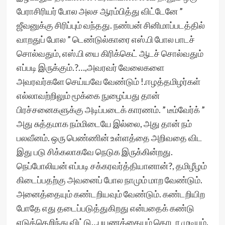
பேராசிரியர் போல அலச ஆரம்பித்து விட்டேனே ”
ஜீவனுக்கு சிரிப்பும் வந்தது. நண்பன் சினிமாப்படத்தில்
வாறதுப் போல ” டெண்டுல்காரை எஸ்.பி போல பாடச்
சொல்வதும், எஸ்.பி யை கிரிக்கெட் ஆடச் சொல்வதும்
எப்படி இருக்கும்.?…,அவரவர் வேலைகளை
அவரவர்களே செய்யவே வேண்டும் !.ஈழத்தமிழர்கள்
எல்லாவற்றிலும் மூக்கை நுழைப்பது தான்
பிரச்சனைகளுக்கு அடிப்படைக் காரணம். ” டீம்வேர்க் ”
அது சுத்தமாக நம்மிடையே இல்லை, அது தான் நம்
பலவீனம். ஒரு பெண்ணின் உள்ளத்தை அறிவதை விட
இது படு சிக்கலாகவே நெடுக‌ இருக்கின்றது.
நெப்போலியன் எப்படி சக்கரவர்த்தியானான்?, தமிழீழம்
கிடைப்பதற்கு அவனைப் போல நாமும் மாற வேண்டும்.
அனைத்தையும் கண்டறியவும் வேண்டும். கண்டறியிற
போதே எது தடைப்படுத்துகிறது என்பதைக் கண்டு
எடுத்தெறிந்து விட்டு…பயணத்தையும் தொடர முடியும்.