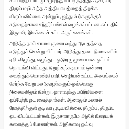
சாப்பிடுறப் பாடமும் முடிந்து விட்டிருந்தது. ஆசிரியர்
திரும்பவும் அந்த அத்தியாயத்தைத் திறக்க
விரும்பவில்லை. அன்றும் , ஐந்து பேர்களுக்குச்
சுடுவதற்கான‌ சந்தர்ப்பங்கள் வழங்கப்பட்டன‌ .சுட்டதில்
இருவரே இலக்கைச் சுட்ட அருட்சுனங்கள்.
அடுத்த நாள் காலை குணா வந்து ஆயுதத்தை
எடுத்துச் சென்று விட்டார். அடுத்து தடை நிலைகளில்
ஏறி, விழுந்து, எழுந்து …ஓடுற முழுமையான‌ ஓட்டம்
தொடங்கி விட்டது. நிறுத்தற்கடிகாரம் ஒன்றை
வைத்துக் கொண்டு பாரி, செழியன் உட்பட அமைப்பைச்
சேர்ந்த வேறு பல தோழர்களும் ஒவ்வொரு
நிலைகளிலும் நின்று , ஓரளவுக்கு பயிற்சிகளை
ஒப்பேற்றி ஓட வைத்தார்கள். ஆனாலும் பலரால்
நேரத்திற்குள் ஓடி வர முடியவில்லை. திரும்ப , திரும்ப
ஓட விடப்பட்டார்கள். இருசாராருமே, அதில் நிறையக்
களைத்துப் போனார்கள். அதிகளவு ஓய்வு