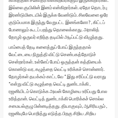
காகத்தின் சகோதரி என்கிறவர்களும் இருக்கிறார்கள்.
இல்லை குயிலின் இனம் என்கிறார்கள். ஏதோ தொடர்பு
இரண்டுமிடையில் இருக்க வேண்டும். சிலவேளை ஒரே
குடும்பமாக இருந்து வேறுபட்ட இனங்களோ? , கிட்டப்
போனாலும் கூடப் பறந்து தொலைக்காது. அராலித்
தோழர் ஒருவர் எறிந்த தடியில் அடிப்பட்டு விழுந்தது.
பாம்பைத் தேடி களைத்துப் போய் இருந்ததால்
வேட்டையை நிறுத்தி விட்டு செண்பகத்தோடுச்
சென்றார்கள். உள்ளேப் போய் ஒருத்தன் கத்தியைக்
கொண்டு வர, கழுத்தை வெட்டி உரிக்கச் சொன்னார்.
தோழர்கள் தயக்கம் காட்டவே ” இது சரிப்பட்டு வராது
“என்று விட்டு கழுத்தை வெட்டி துண்டாக்கி ,
ரஜனியிடம் கொடுக்க அவன் கோழியை உரிப்பது போல
உரித்தான். வெட்டித் துண்டாக்கி பொரிக்கச் சொல்ல
சமையல்குழு பின்னடித்தது. தியாகுவும், ஆசிரியரும் ,
ரஜனியுமே பொறித்து எடுத்த பிறகு சிறிய ,சிறிய