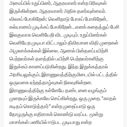
அமைப்பில் உறுப்பினர், ஆதரவாளர் என்ற பிரிவுகள்
இருக்கின்றன. ஆதரவாளர் அதிக தளர்வுள்ளவர்.
விலகப் போகிறேன்; வெளிநாடு போகப் போகிறேன்,
கல்யாணம் முடிக்கப் போகிறேன்…எனக் கதைத்துப் பேசி
இலகுவாக வெளியேறி விட முடியும். உறுப்பினர்கள்
வெளியேற முடியா விட்டாலும் தீவிரமான விதி முறைகள்
அமுலாக்கல்கள் இல்லை. ஆனால் பின்தளப்பயிற்சி
பெற்றவர்கள் தளத்தில் பயிற்சி பெற்றவர்களிற்கு
இறுக்கம் காணப்படுகின்றது. இந்த இறுக்கத்தால்
அரசியலுக்கும், இராணுவத்திற்குமிடையில் மட்டத்தில்
ஒருவகை ஏற்றத்தாழ்வுகள் நிலவுகின்றன.
இராணுவத்திற்கு உள்ளேயே தண்டனை வழங்கும்
முறையும் இருக்கவே செய்கின்றது. ஒரு முறை, “காதல்
கடிதம் கொடுத்தார்” என்ற முறைப்பாடு ஒரு
தோழருக்கு எதிராகக் கொண்டு வரப்பட மூன்று
மாசங்கள் பணியில் ஈடுபட முடியாது என்ற