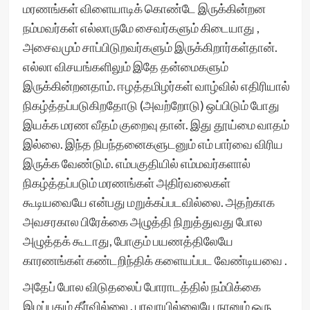
மரணங்கள் விளையாடிக் கொண்டே இருக்கின்றன
நம்மவர்கள் எல்லாருமே சைவர்களும் கிடையாது ,
அசைவமும் சாப்பிடுறவர்களும் இருக்கிறார்கள்தான்.
எல்லா விசயங்களிலும் இதே தன்மைகளும்
இருக்கின்றனதாம். ஈழத்தமிழர்கள் வாழ்வில் எதிரியால்
நிகழ்த்தப்படுகிறதோடு (அவற்றோடு) ஒப்பிடும் போது
இயக்க மரண‌ வீதம் குறைவு தான். இது தூய்மை வாதம்
இல்லை. இந்த நிபந்தனைகளுடனும் எம் பார்வை விரிய‌
இருக்க வேண்டும். எம்பகுதியில் எம்மவர்களால்
நிகழ்த்தப்படும் மரணங்கள் அதிர்வலைகள்
கூடியவையே என்பது மறுக்கப்படவில்லை. அதற்காக
அவசரகால பிரேக்கை அழுத்தி நிறுத்துவது போல
அழுத்தக் கூடாது, போகும் பயணத்திலேயே
காரணங்கள் கண்டறிந்திக் களையப்பட வேண்டியவை .
அதேப் போல விடுதலைப் போராடத்தில் நம்பிக்கை
இழப்பதும் தீர்வில்லை . பரவாயில்லையே நானும் ஒரு