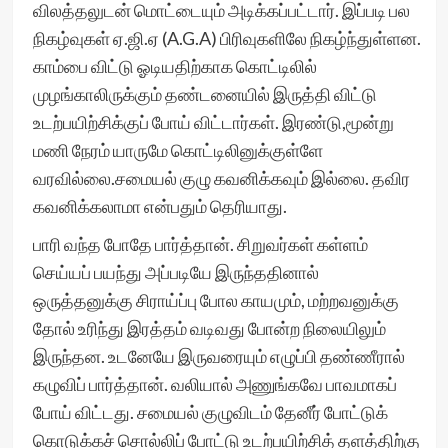
விலத்தலுடன் மொட்டையும் அடிக்கப்பட்டார். இப்படி பல
நிகழ்வுகள் ஏ.ஜி.ஏ (A.G.A) பிரிவுகளிலே நிகழ்ந்துள்ளன.
காம்பை விட்டு ஓடியதிற்காக கொட்டிலில்
முழங்காலிருக்கும் தண்டனையில் இருத்தி விட்டு
உடற்பயிற்சிக்குப் போய் விட்டார்கள். இரண்டு,மூன்று
மணி நேரம் யாருமே கொட்டிலினுக்குள்ளே
வரவில்லை.சமையல் குழு கவனிக்கவும் இல்லை. தவிர
கவனிக்கலாமா என்பதும் தெரியாது.
பாரி வந்த போதே பார்த்தான். சிறுவர்கள் கள்ளம்
செய்யப் பயந்து அப்படியே இருந்ததினால்
ஒருத்தனுக்கு சிராய்ப்பு போல காயமும், மற்றவனுக்கு
தோல் உரிந்து இரத்தம் வடிவது போன்ற நிலையிலும்
இருந்தன. உடனேயே இருவரையும் எழுப்பி தண்ணீரால்
கழுவிப் பார்த்தான். வலியால் அணுங்கவே பாவமாகப்
போய் விட்டது. சமையல் குழுவிடம் தேனீர் போட்டுக்
கொடுக்கச் சொல்லிப் போட்டு உடற்பயிற்சித் தளத்திற்கு