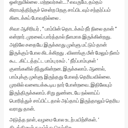
ஒன்றுமில்லை . மற்றவர்கள்…? எவருமே, தம்தம்
கிராமத்திற்குச் சென்ற பிறகு சாப்பிடவும் சந்தர்ப்பம்
கிடைக்கப் போவதில்லை .
சிவா ஆசிரியர் , ” பாம்பின் தொடக்கம் நீர் நிலை தான் ”
என்றார். முரலைப் பார்த்தால் நீளமாக இருக்கின்றது.
அதிலே சதையே இருக்காது முள்ளு மட்டும் தான்
இருக்கும் போல கிடக்கிறது . விலாங்கு மீன் மேலும் நீளம்
கூட‌ .கிட்டத்தட்ட பாம்பு ரகம் . ‘ நீர்ப்பாம்புகள் ‘
குளங்களில் நீந்துகின்றன. இருக்கலாம். ஆனால்,
பாம்புக்கு முள்ளு இருந்தது போலத் தெரியவில்லை.
முரலில் வளையக்கூடிய நார் போன்றவை. இதிலேயும்
இருந்திருக்கலாம். சிறு துண்டையே நல்லாய்ப்
பொரித்துச் சாப்பிட்டதால் அய்தாய் இருந்தாலும் தெரிய
வராது தான்.
அடுத்த நாள், வழமை போல உடற் பயிற்சிகள். ‘
கிடங்கினுள் தவழ்ந்து செல்கிற