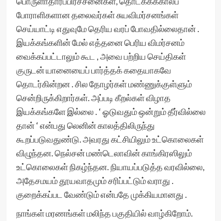
பொருளாதாரப்பிரச்சனைகள், தொடக்கக்காலப்
போராளிகளான‌ தலைவர்கள் சுயவிமர்சனங்கள்
செய்யாட்டி எதுவுமே தெரிய வரப் போவதில்லைதான் .
இயக்கங்களின் மேல் எத்தனை பெரிய விமர்சனம்
வைக்கப்பட்டாலும் கூட , அவை பற்றிய செய்திகள்
குருடன் யானையைப் பார்த்தக் கதையாகவே
தொடர்கின்றன . சில தோழர்கள் மண்ணுக்குள்ளும்
சென்றிருக்கிறார்கள். அப்படி கீறல்கள் விழாத
இயக்கங்களே இல்லை . ‘ ஓடுவதும் ஒன்றும் தீர்வில்லை
தான் ‘ என்பது லெனின் காலத்திலிருந்து
கூறப்படுவதுண்டு. அவரது கட்சியிலும் உட்கொலைகள்
விழுந்தன. நெல்சன் மண்டெலாவின் காங்கிரஸிலும்
உட்கொலைகள் நிகழ்ந்தன. நியாயப்படுத்த வர‌வில்லை,
அதேசமயம் தூயவாதமும் சரிப்பட்டும் வராது .
குறைக்கப்பட வேண்டும் என்பதே முக்கியமானது .
நாங்கள் மரணங்கள் மலிந்த பகுதியில் வாழ்கிறோம்.