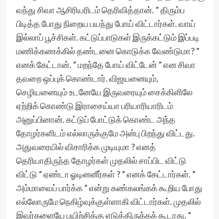
வந்து சிவா ஆசிரியரிடம் தெரிவித்தான். ” திரும்ப
பிடித்த போது நிறைய பயந்து போய் விட்டார்கள். வாய்
இல்லாப் பூச்சிகள். கட்டுப்பாடுகள் இருக்கட்டும் இப்படி
மணிக்கணக்கில் தண்டனை கொடுக்க வேண்டுமா? ”
எனக் கேட்டான். ” மறந்தே போய் விட்டேன் ” என சிவா
தவறை ஒப்புக் கொண்டார். விஜயனையும்,
செழியனையும் உடனேயே இருவரையும் சைக்கிளிலே
ஏற்றிக் கொண்டு இராசைய்யா பரியாரியாரிடம்
அனுப்பினான். கட்டுப் போட்டுக் கொண்ட அந்த
தோழர்களிடம் எல்லாருக்குமே அன்பு பிறந்து விட்டது.
அதுவரையில் விசாரிக்க முடியுமா ? எனத்
தெரியாதிருந்த தோழர்கள் முதலில் சாப்பிட விட்டு
விட்டு ” ஏண்டா ஓடினனீர்கள் ? ” எனக் கேட்டார்கள். ”
அம்மாவைப் பார்க்க ” என்று கண்கலங்கக் கூறிய போது
எல்லோருமே நெகிழ்வுக்குள்ளாகி விட்டார்கள். முதலில்
இவர்களையே பயிற்சிக்கு எடுத்திருக்கக் கூடாது. ”