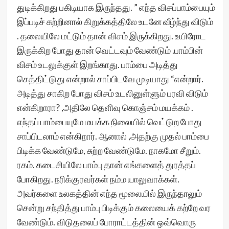
துடிக்கிறது பகிடியாக இருந்தது. ” எந்த விசப்பாம்பையும்
இப்படிச் சுற்றினால் கிறுக்கத்திலே உடனே வீழ்ந்து விடும்
. தலையிலே மட்டும் தான் விசம் இருக்கிறது. உயிரோட
இருக்கிற போது தான் வெட்டவும் வேண்டும் .பாம்பின்
விசம் உடலுக்குள் இறங்காது. பாம்பை அடித்து
செத்திட்டுது என்றால் சாப்பிடவே முடியாது “என்றார்.
அடித்து சாகிற போது விசம் உடலினுள்ளும் பரவி விடும்
என்கிறாரா? ,அதிலே தெளிவு கொஞ்சம் மயக்கம் .
எந்தப் பாம்பையுமே மயக்க நிலையில் வெட்டுற போது
சாப்பிடலாம் என்கிறார். ஆனால் ,அதற்கு முதல் பாம்பை
பிடிக்க வேண்டுமே, சுற்ற வேண்டுமே. நாகமோ சீறும்.
ரகம். கடைசியிலே பாம்பு தான் எங்களைத் துரத்தப்
போகிறது. நரிக்குரவர்கள் நம்ம யாலுவாக்கள்.
அவர்களை உலகத்தின் எந்த மூலையில் இருந்தாலும்
சென்று சந்தித்து பாம்பு பிடிக்கும் கலையைக் கற்றே வர‌
வேண்டும். விடுதலைப் போராட்டத்தின் ஒவ்வொரு