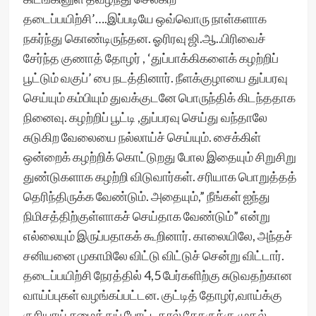
தடைப்பயிற்சி’….இப்படியே ஒவ்வொரு நாள்களாக
நகர்ந்து கொண்டிருந்தன. ஓரிரவு ஜி.ஆ..பிரிவைச்
சேர்ந்த குணாத் தோழர் , ‘துப்பாக்கிகளைக் கழற்றிப்
பூட்டும் வகுப்’ பை நடத்தினார். நீளக்குழாயை துப்பரவு
செய்யும் கம்பியும் துவக்குடனே பொருந்திக் கிடந்ததாக
நினைவு. கழற்றிப் பூட்டி ,துப்பரவு செய்து வந்தாலே
சுடுகிற வேலையை நல்லாய்ச் செய்யும். சைக்கிள்
ஒன்றைக் கழற்றிக் கொட்டுறது போல இதையும் சிறுசிறு
துண்டுகளாக கழற்றி விடுவார்கள். சரியாக பொறுத்தத்
தெரிந்திருக்க வேண்டும். அதையும்,” நீங்கள் ஐந்து
நிமிசத்திற்குள்ளாகச் செய்தாக வேண்டும்” என்று
எல்லையும் இருப்பதாகக் கூறினார். காலையிலே, அந்தச்
சனியனை முகாமிலே விட்டு விட்டுச் சென்று விட்டார்.
தடைப்பயிற்சி நேரத்தில் 4,5 பேர்களிற்கு சுடுவதற்கான
வாய்ப்புகள் வழங்கப்பட்டன. குட்டித் தோழர்,வாய்க்கு
ருசியாய் சமைத்துப் போட்டதால் சேகருக்கு முதல்