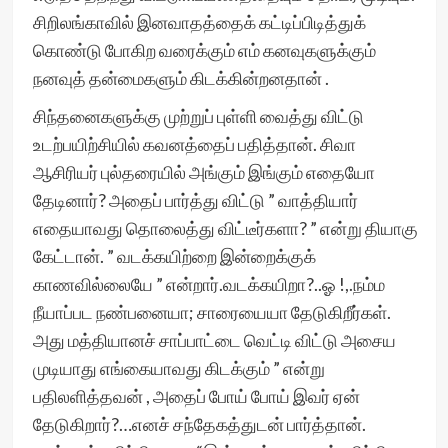
சிறிலங்காவில் இனவாதத்தைக் கட்டிப்பிடித்துக்
கொண்டு போகிற வரைக்கும் எம் கனவுகளுக்கும்
நனவுத் தன்மைகளும் கிடக்கின்றனதான் .
சிந்தனைகளுக்கு முற்றுப் புள்ளி வைத்து விட்டு
உடற்பயிற்சியில் கவனத்தைப் பதித்தான். சிவா
ஆசிரியர் புல்தரையில் அங்கும் இங்கும் எதையோ
தேடினார்? அதைப் பார்த்து விட்டு ” வாத்தியார்
எதையாவது தொலைத்து விட்டீர்களா? ” என்று தியாகு
கேட்டான். ” வடக்கயிற்றை இன்றைக்குக்
காணவில்லையே ” என்றார்.வடக்கயிறா?..ஓ !,.நம்ம
நீயாப்பட நண்பனையா; சாரையையா தேடுகிறீர்கள்.
அது மத்தியானச் சாப்பாட்டை வெட்டி விட்டு அசைய
முடியாது எங்கையாவது கிடக்கும் ” என்று
பதிலளித்தவன் , அதைப் போய் போய் இவர் ஏன்
தேடுகிறார்?…எனச் சந்தேகத்துடன் பார்த்தான்.