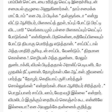
பாம்பின் செட்டையை உரித்து வெட்டி இறைச்சியுடன்
சமையல் குழுவை அணுகினார்கள். ” நாம் சமைக்க
மாட்டோம் ” என அடம் பிடிக்க ” தள்ளுங்கடா ” என்று
விட்டு ஆசிரியர், மிளகாய்த் தூள், உப்புப் போட்டு பிரட்டி
விட, பாரி ” வெங்காயமும் ,பச்சை மிளகாய்யும் வெட்டிப்
போடுங்கள் ” என்கிறான். பிறகென்ன, கறிவேப்பிலையும்
போட்டு தியாகு பொரித்து எடுத்தான். ” சாப்பிட்டால்
அந்த மாதிரி ருசியுடன் சாப்பிட வேண்டும். ” திறமான‌
கொள்கை ! .செழியன் அந்த துண்டை மேலும்
துண்டாக்கி, விமல் பிடித்ததால் அராலிப் பெடியளிடமே
முதலில் நீட்டினான். தோழர்கள் பலே ஆட்கள். ஜீவனைப்
பார்த்து ” தோழர், கெதியாய் ருசி பார்த்துச்
சொல்லுங்கள் ” என்றார்கள். சிவா ஆசிரியர் சிரித்தார் . ”
பொறுப்பாளர் சாப்பிடலாம், வேற வழி இல்லை ” என்றார்.
விமலிடம் இருக்கும் தைரியம் கொஞ்சம் கூட என்னிலே
இல்லையா? என அவனுக்கே தன்னைக் குறித்து