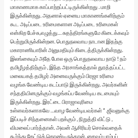
மாகாணமாக காப்பாற்றப்பட்டிருக்கின்றது . மாறி
இருக்கின்றது. அதனால் ஏனைய‌ மாகாணங்களிற்கும்
கூட அடிப்படை உரிமைகளான அடிப்படை உரிமைகள்
என்கிற‌ பேச்சு,எழுத்து… சுதந்திரங்களுமே கிடைக்கவும்
பெற்றுமிருக்கின்றன. பொதுநலவாய நாடான இதற்கு
மகாராணியாரின் அனுமதியும் கிடைத்திருக்கின்றது.
இலங்கையும் அதே போல ஒரு பொதுநலவாய நாடு ! நம்
தமிழீழத்திற்கும் , இந்த அரசாங்கத்தால் துரத்தப்பட்ட‌
மலையகத் தமிழர் அனைவருக்கும் பிரஜா உரிமை
வழங்க வேண்டிய கடப்பாடு இருக்கின்றது. அவர்களின்
சந்ததியினருக்கும் வழங்கப்ப வேண்டிய கடமையும்
இருக்கின்றது. இரட்டை பிராஜாவுரிமை
உள்ளவர்களாகவே …வாழ வேண்டியவர்கள் ” .ஜீவனுக்கு
இப்படிச் சிந்தனைகள் பறக்கும் , நிறுத்தி விட்டு ,
விமலைப் பார்த்தான். அவன் ஆசிரியர் சொல்வதைக்
கூர்ந்து கேட்டுக் கொண்டிருந்தான். சைவம் பாம்புப்