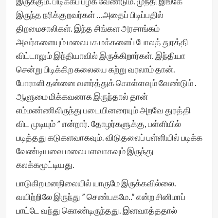
இருக்கும். பிடிக்கப் பழக வேண்டும். முந்தி இங்கே
இருந்த நரிக்குறவர்கள் …அதைப் பிடிப்பதில்
திறமைசாலிகள். இந்த சிங்கள அரசாங்கம்
அவர்களையும் மலையக ம‌க்களைப் போல‌த் துரத்தி
விட்டாலும் இந்தியாவில் இருக்கிறார்கள். இந்தியா
சென்று பிடிக்கிற கலையை கற்று வரலாம் தான்.
போராளி தன்னை வளர்த்துக் கொள்ளவும் வேண்டும் .
ஆளுமை மிக்கவனாக இருந்தால் தான்
எம்மண்ணிலிருந்து படையினரையும் அறவே துரத்தி
விட முடியும் ” என்றார். தோழர்களுக்கு, பள்ளியில்
படித்தது கடுகளவாகவும். விடுதலைப் பள்ளியில் படிக்க
வேண்டியவை மலையளவாகவும் இருந்து
கலக்கமூட்டியது.
பாடுகிற மனநிலையில் யாருமே இருக்கவில்லை.
வயிற்றிலே இருந்து ” செண்பகமே..” என்ற சினிமாப்
பாட்டே வந்து கொண்டிருந்தது. இனவாத்ததால்