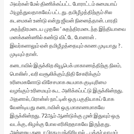
அவர்கள் மேல் திணிக்கப்பட்ட போராட்டம் சுமையாய்
அழுத்துவதாக‌வேப் பட்டது. தமிழீழத்திற்கும் சில
கடமைகள் உண்டு என்று ஜீவன் நினைத்தான். பாரதி
,சுதந்திரமடைய முதலே ‘ சுதந்திரமடைந்த இந்தியாவை
மனக்கண்ணில் கண்டு விட்டே போனான் .
இவர்களாலும் ஏன் தமிழீழத்தையும் காண முடியாது ? .
முடியும் தான்.
கனடாவில் இருக்கிற கியூபெக் மாகாணத்திற்கு நிலம்,
பொலிஸ் , வரி வசூலிக்கும்,நிதி சேகரிக்கும்
உரிமைகளோடு விசேசமாக சுயமாக குடியுரிமை
வழங்கும் உரிமையும் கூட அளிக்கப்பட்டு இருக்கின்றது.
அதனால், பிரான்ஸ் நாட்டின் ஒரு பகுதியாகப் போக
வேண்டியது கனடாவின் ஒரு மாகாணமாகவே
இருக்கின்றது. 72ஆம் ஆண்டுக்கு முன் இதுவும் ஒரு
வடக்கு, கிழக்கு போல எரிகிறதாகவே இருந்தது.
அன்றைய‌ கனடா பிரதம மந்திரியால் …புத்தர் வாழும்