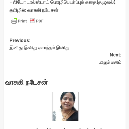
– லியோ டால்ஸ்டாய் மொழிபெயர்ப்புக் கதை(தழுவல்),
தமிழில்: வாசுகி நடேசன்
Post
Previous:
இனிது இனிது ஏகாந்தம் இனிது…
navigation
Next:
பாழும் மனம்
வாசுகி நடேசன்