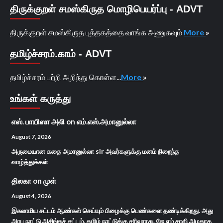
திருக்குறள் சமஸ்கிருத மொழிபெயர்ப்பு - ADVT
திருக்குறள் சமஸ்கிருத புத்தகத்தை வாங்க அணுகவும்
More
»
தமிழ்ச்சரம்.காம் - ADVT
தமிழ்ச்சரம் பற்றி அறிந்து கொள்ள...
More
»
உங்கள் கருத்து
எஸ். பாயிஸா அலி
on
எம்.எஸ்.அமானுல்லா
August 7, 2026
அருமையான கதை அமானுல்லா sir அவர்களுக்கு மனம் நிறைந்த
வாழ்த்துக்கள்
திலகா
on
முள்
August 4, 2026
இசுலாமிய சட்டம் ஆண்கள் செய்யும் பிழைக்கு பெண்களை தண்டிக்கிறது. அது
அரபு நாட்டு அசிங்கச் சட்டம். தமிழ் நாட்டுக்கு சரிவராது. ஜே எம் சாலி அழகாக