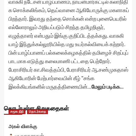
வாசுகி நடேசன் யாழ்ப்பாணம், நாயன்மார்கட்டில் கலாநிதி
க சொக்கலிங்கம், தெய்வானை ஆகியோருக்கு மகளாகப்
பிறந்தார். இவரது தந்தை சொக்கன் என்ற புனைபெயரில்
எல்லோராலும் அறியப்படும் சிறந்த தமிழறிஞர்,
எழுத்தாளர் என்பதும் இங்கு குறிப்பிடத்தக்கது. வாசுகி
யாழ் இந்துக்கல்லூரியில்த மது உயர்கல்வியைக் கற்றார்.
பின் யாழ்ப்பாணப் பல்கலைக்கழகத்தில் தமிழைச் சிறப்புப்
பாடமாக எடுத்து கலைமாணி பட்டதை பெற்றோர்.
பேராசிரியர் கா.சிவத்தம்பி, பேராசிரியர் ஆ.சண்முகதாஸ்
ஆகியோரின் மேற்பார்வையின் கீழ் "சங்க
இலக்கியங்களில் மருதத்திணையின்…
மேலும் படிக்க...
தொடர்புள்ள சிறுகதைகள்
சமூக நீதி
தொடர்கதை
அகல் விளக்கு
மு.வரதராசன்