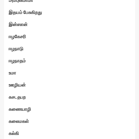
இதயம் பேசுகிறது
இன்ஸான்
ஈழகேசரி
ஈழநாடு
ஈழநாதம்
உமா
ஊழியன்
கசடதபற
கணையாழி
கலைமகள்
கல்கி