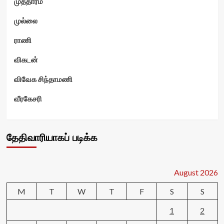
முத்தாரம்
முல்லை
ராணி
விகடன்
விவேக சிந்தாமணி
வீரகேசரி
தேதிவாரியாகப் படிக்க
August 2026
M
T
W
T
F
S
S
1
2