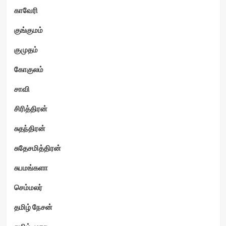
காவேரி
குங்குமம்
குமுதம்
கோகுலம்
சாவி
சிரித்திரன்
சுதந்திரன்
சுதேசமித்திரன்
சுபமங்களா
செம்மலர்
தமிழ் நேசன்