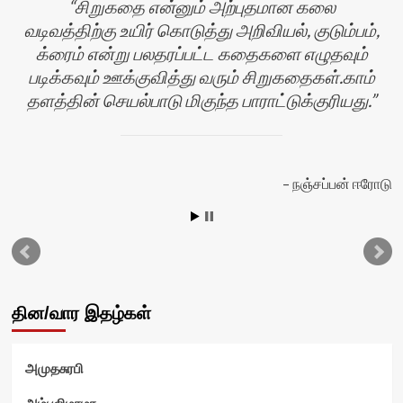
சிறுகதை என்னும் அற்புதமான கலை
வடிவத்திற்கு உயிர் கொடுத்து அறிவியல், குடும்பம்,
க்ரைம் என்று பலதரப்பட்ட கதைகளை எழுதவும்
படிக்கவும் ஊக்குவித்து வரும் சிறுகதைகள்.காம்
தளத்தின் செயல்பாடு மிகுந்த பாராட்டுக்குரியது.
நஞ்சப்பன் ஈரோடு
று
தின/வார இதழ்கள்
அமுதசுரபி
அம்புலிமாமா