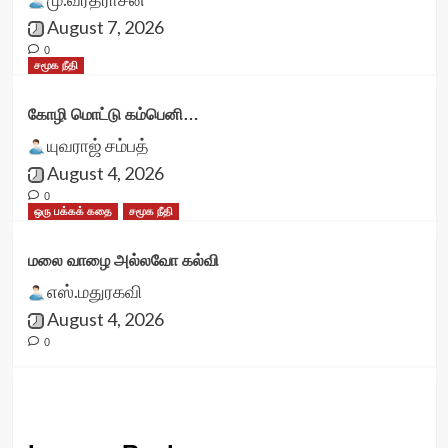
August 7, 2026
0
சமூக நீதி
கோழி மொட்டு கம்பெனி…
யுவராஜ் சம்பத்
August 4, 2026
0
ஒரு பக்கக் கதை
சமூக நீதி
மலை வாழை அல்லவோ கல்வி
எஸ்.மதுரகவி
August 4, 2026
0