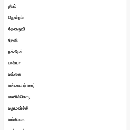
தீபம்
தென்றல்
தேனருவி
தேவி
நக்கீரன்
பாக்யா
மங்கை
மங்கையர் மலர்
மணிக்கொடி
மறுமலர்ச்சி
மல்லிகை