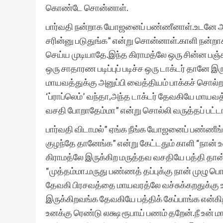
கொண்டே சொன்னாள்.
பார்வதி நன்றாக யோஜனைப் பண்ணீனாள்.உடனே அவ
சரின்னு படுதுங்க” என்று சொன்னாள்.காளி நன்றா
செய்ய முடியாதே.இந்த கிராமத்லே ஒரு சின்ன ப
ஒரு சாதாரண படிப்புப் படிச்ச ஒரு டாக்டர் தானே
மாயவத்துக்கு அனுப்பி வைத்தியம் பாக்கச் சொல்றா
‘ப்ராப்லெம்’ வந்தா,அந்த டாக்டர் தேவகியே மாயவ
வசதி போறாதேம்மா” என்று சொல்லி வருத்தப் பட்டா
பார்வதி விடாமல்” ஏங்க நீங்க யோஜனைப் பண்ணீங
குழந்தே தானேங்க” என்று கேட்டதும் காளி “நா
கிராமத்லே இருக்கிற மருத்தவ வசதியே பத்தி தான
“முத்தம்மா.மருது பண்ணத் தப்புக்கு நான் முழு 
தேவகி பிரசவத்தை மாயவரத்லே வச்சுக்கறதுக்கு 
இருக்கிறவங்க தேவகியே பத்திக் கேப்பாங்க என்கி
உனக்கு ரெண்டு லக்ஷ ரூபாய் பணம் தறேன்.நீ உன் மா