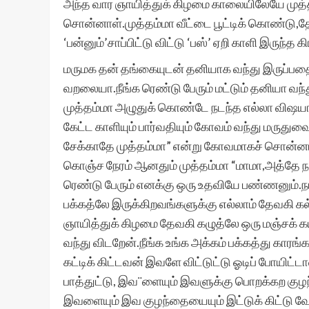
அந்த வார ஞாயித்துக் கிழமை காலையிலேயே முத்தம்
சொன்னாள்.முத்தம்மா வீட்டை பூட்டிக் கொண்டு,
‘பன்னும்’சாப்பிட்டு விட்டு ‘பஸ்’ ஏறி காளி இருந்த க
மருமக தன் தங்கையுடன் தனியாக வந்து இருப்பதைப் 
வறலையா.நீங்க ரெண்டு பேரும் மட்டும் தனியா வந்
முத்தம்மா அழுதுக் கொண்டே நடந்த எல்லா விஷ
கேட்ட காளியும் பார்வதியும் கோவம் வந்து மருதுவை
சேக்காதே முத்தம்மா” என்று கோவமாகச் சொன்னார
கொஞ்ச நேரம் ஆனதும் முத்தம்மா “மாமா,அத்தே நடந
ரெண்டு பேரும் எனக்கு ஒரு உதவியே பண்ணனும்.ந
பக்கத்லே இருக்கிறவங்களுக்கு எல்லாம் தேவகி க
ஞாயித்துக் கிழமை தேவகி கழுத்லே ஒரு மஞ்சக்
வந்து விடறேன்.நீங்க உங்க அக்கம் பக்கத்து கார
கட்டிக் கிட்டவன் இவளே விட்டுட்டு ஓடிப் போயிட்
பாத்துட்டு, இவ¨ளையும் இவளுக்கு பொறக்கற குழ
இவளையும் இவ குழந்தையையும் இட்டுக் கிட்டு வேற