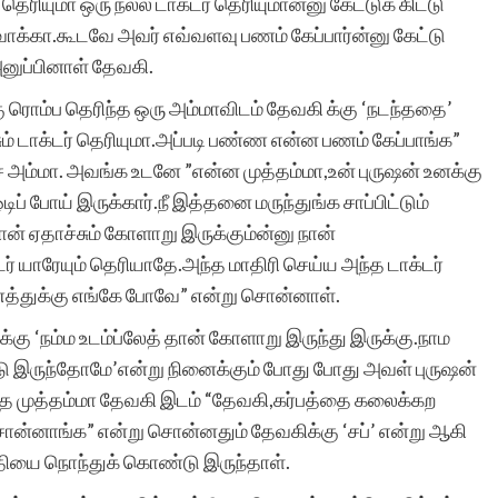
ெரியுமா ஒரு நல்ல டாக்டர் தெரியுமான்னு கேட்டுக் கிட்டு
வாக்கா.கூடவே அவர் எவ்வளவு பணம் கேப்பார்ன்னு கேட்டு
னுப்பினாள் தேவகி.
சிறுகதைகள் மிக
 ரொம்ப தெரிந்த ஒரு அம்மாவிடம் தேவகி க்கு ‘நடந்ததை’
அருமையான தளமாக
ம் டாக்டர் தெரியுமா.அப்படி பண்ண என்ன பணம் கேப்பாங்க”
உள்ளது. கமல்ஹாசனின்
்ச அம்மா. அவங்க உடனே ”என்ன முத்தம்மா,உன் புருஷன் உனக்கு
ிப் போய் இருக்கார்.நீ இத்தனை மருந்துங்க சாப்பிட்டும்
சிறுகதையை
ன் ஏதாச்சும் கோளாறு இருக்கும்ன்னு நான்
இத்தளத்தில்தான்
் யாரேயும் தெரியாதே.அந்த மாதிரி செய்ய அந்த டாக்டர்
ணத்துக்கு எங்கே போவே” என்று சொன்னாள்.
வாசித்தேன். பகிர்விற்கு
கு ‘நம்ம உடம்ப்லேத் தான் கோளாறு இருந்து இருக்கு.நாம
நன்றி.
ட்டு இருந்தோமே’என்று நினைக்கும் போது போது அவள் புருஷன்
வந்த முத்தம்மா தேவகி இடம் “தேவகி,கர்பத்தை கலைக்கற
சொன்னாங்க” என்று சொன்னதும் தேவகிக்கு ‘சப்’ என்று ஆகி
ிதியை நொந்துக் கொண்டு இருந்தாள்.