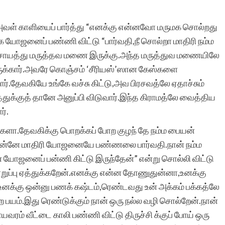
ள் காளியைப் பார்த்து “எனக்கு என்னவோ மருமக சொல்றது
க யோஜனைப் பண்ணி விட்டு “பார்வதி,நீ சொல்றா மாதிரி நம்ம
ஞ்சாயத்து மருத்தவ மணை இருக்கு.அந்த மருத்துவ மணையிலே
 இருக்கார்.அவரே கொஞ்சம் ‘சீரியஸ்’ஸான கேஸ்களை
ர்.தேவகியே உங்கே வச்சு கிட்டு,அவ பிரசவத்லே ஏதாச்சும்
த்துக்குத் தானே அனுப்பி விடுவார்.இந்த கிராமத்லே வைத்திய
ர்.
்களா.தேவகிக்கு பொறக்கப் போற குழந் தே நம்ம பையன்
ன் உன்னே மாதிரி யோஜனையே பண்ணலை பார்வதி.நான் நம்ம
் யோஜனைப் பன்ணி கிட்டு இருந்தேன்” என்று சொல்லி விட்டு
பொறுப்பு ஏத்துக்கறேன்.எனக்கு என்ன தோணுதுன்னா,உனக்கு
உனக்கு ஒன்னு பணக் கஷ்டம்,ரெண்டவது உன் அக்கம் பக்கத்லே
ற பயம்.இது ரெண்டுக்கும் நான் ஒரு நல்ல வழி சொல்றேன்.நான்
யவரம் வீட்டை காலி பண்ணி விட்டு திருச்சி க்குப் போய் ஒரு