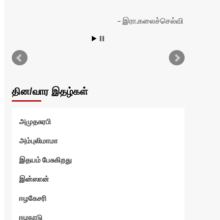
இரா.கலைச்செல்வி
தின/வார இதழ்கள்
அமுதசுரபி
அம்புலிமாமா
இதயம் பேசுகிறது
இன்ஸான்
ஈழகேசரி
ஈழநாடு