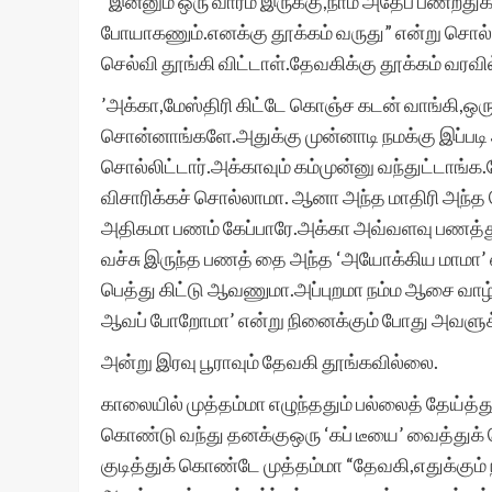
“இன்னும் ஒரு வாரம் இருக்கு,நாம அதேப் பணறதுக
போயாகணும்.எனக்கு தூக்கம் வருது” என்று சொல்ல
செல்வி தூங்கி விட்டாள்.தேவகிக்கு தூக்கம் வர
’அக்கா,மேஸ்திரி கிட்டே கொஞ்ச கடன் வாங்கி,ஒரு
சொன்னாங்களே.அதுக்கு முன்னாடி நமக்கு இப்படி 
சொல்லிட்டார்.அக்காவும் கம்முன்னு வந்துட்டாங
விசாரிக்கச் சொல்லாமா. ஆனா அந்த மாதிரி அந்த செ
அதிகமா பணம் கேப்பாரே.அக்கா அவ்வளவு பணத்த
வச்சு இருந்த பணத் தை அந்த ‘அயோக்கிய மாமா’ எட
பெத்து கிட்டு ஆவணுமா.அப்புறமா நம்ம ஆசை வாழ
ஆவப் போறோமா’ என்று நினைக்கும் போது அவளு
அன்று இரவு பூராவும் தேவகி தூங்கவில்லை.
காலையில் முத்தம்மா எழுந்ததும் பல்லைத் தேய்த்து 
கொண்டு வந்து தனக்குஒரு ‘கப் டீயை’ வைத்துக் 
குடித்துக் கொண்டே முத்தம்மா “தேவகி,எதுக்கும் 