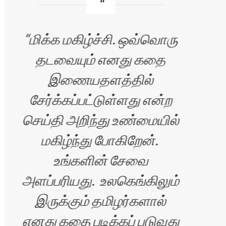
மிக்க மகிழ்ச்சி. ஒவ்வொரு
வண
தடவையும் எனது கதை
இணையதளத்தில்
சி
சேர்க்கப்பட்டுள்ளது என்ற
படி
செய்தி அறிந்து உண்மையில்
மகிழ்ந்து போகிறேன்.
உங்களின் சேவை
அளப்பரியது. உலகெங்கிலும்
மகி
இருக்கும் தமிழர்களால்
எனது கதை படிக்கப் படுவது
கதை