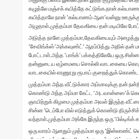
கழுத்லே மஞ்சக் கயித்தே கட்டுங்க.நான் கல்யாணம
கயித்தாலே நான் ‘கல்யாணம் ஆன’வன்னு ஊருக்குத்
அழுதாள்.முத்தம்மா தேவகியை தன் மடியிலே போட
அடுத்த நாளே முத்தம்மா,தேவகியையும் அழைத்துக்
‘சேவிங்க்ஸ்’அக்கவுண்ட்’ ஆரம்பித்து அதில் தன்
போட்டாள்.அந்த ‘பாங்க்’ பக்கத்திலேயே ஒரு சின்ன வீ
தன்னுடைய ஏழ்மையை சொல்லி வாடகையை கொஞ்சம் 
வாடகையில் எரணூறு ரூபாய் குறைத்துக் கொண்டா
முத்தம்மா அந்த வீட்டுக்கார அம்மாவுக்கு தன் நன
கொண்டு அந்த அம்மா கேட்ட ‘அடவான்ஸை’க் கொடுத்
ஞாயிற்றுக் கிழமை முத்தம்மா அவள் இருந்த வீட்ட
சின்ன ‘டெம்போ வில் எடுத்துக் கொண்டு திருச்சிக்க
வந்தாள்.முத்தம்மா அங்கே இருந்த ஒரு ‘பில்டிங்க் 
ஒரு வாரம் ஆனதும் முத்தம்மா ஒரு ‘இன்லாண்ட் லெட