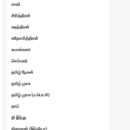
சாவி
சிரித்திரன்
சுதந்திரன்
சுதேசமித்திரன்
சுபமங்களா
செம்மலர்
தமிழ் நேசன்
தமிழ் முரசு
தமிழ் முரசு (ம.பொ.சி)
தாய்
தி இந்து
தினகரன் (இந்தியா)