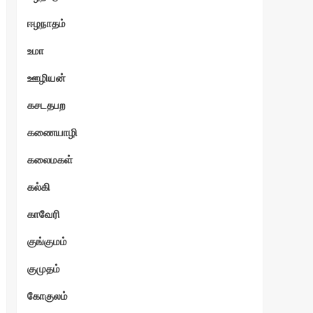
ஈழநாதம்
உமா
ஊழியன்
கசடதபற
கணையாழி
கலைமகள்
கல்கி
காவேரி
குங்குமம்
குமுதம்
கோகுலம்