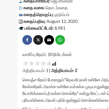
கதையாசிரியர்:
ஜெ.சங்கரன்
கதை வகை:
தொடர்கதை
கதைத்தொகுப்பு:
குடும்பம்
கதைப்பதிவு:
August 12, 2020
பார்வையிட்டோர்:
8,981
வாசிப்பு நேரம்:
10
நிமிடங்கள்
அத்தியாயம்-1
|
அத்தியாயம்-2
கொஞ்ச நேரம் போனதும்”தேவகி நான் உன்னே அடுத்த 
கேக்கறேன்.அவங்க உன்னே வச்சுக்க முடியாதுன்னு 
யோசிக்கலாம்.நீ என்ன சொல்றே” என்று கேட்டாள் 
புரியவில்லை.அவள் பதில் ஒன்னும் சொல்லவில்லை