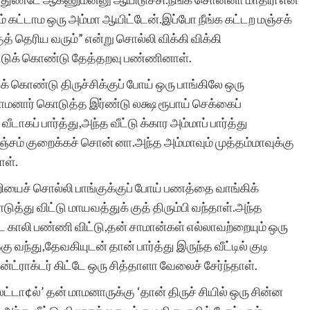
் கட்டாம ஒரு அம்மா ஆயிட்டேன்.இப்போ நீங்க கட்டற மஞ்சக்
 தெரிய வரும்” என்று சொல்லி விக்கி விக்கி
்டுக் கொண்டு தேத்தறவு பண்ணினாள்.
 கொண்டு திருச்சிக்குப் போய் ஒரு பாங்கிலே ஒரு
 மாமனார் கொடுத்த இர்ண்டு லக்ஷ ரூபாய் செக்கைப்
டாகப் பார்த்து,அந்த வீட்டு க்கார அம்மாப் பார்த்து
குறைக்கச் சொன் னா.அந்த அம்மாவும் முத்தம்மாவுக்கு
ள்.
்றியைச் சொல்லி பாங்குக்குப் போய் பணத்தை வாங்கிக்
து விட்டு மாயவத்துக் குத் திரும்பி வந்தாள்.அந்த
ை காலி பண்ணி விட்டு,தன் சாமான்கள் எல்லாவற்றையும் ஒரு
ு வந்து,தேவகியுடன் தான் பார்த்து இருந்த வீட்டில் குடி
கன்ட்ராக்டர் கிட்டே ஒரு சித்தாளா வேலைச் சேர்ந்தாள்.
்டா¢ல்’ தன் மாமனாருக்கு ‘தான் திருச் சியில் ஒரு சின்ன