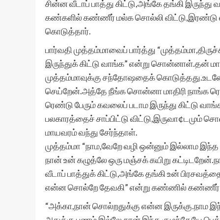
சின்ன வீடாப் பாத்து கிட்டு,அங்கே தங்கி இருந்து
கண்களில் கண்ணீர் மல்க சொல்லி விட்டு,இரண்டு ல
கொடுத்தார்.
பார்வதி முத்தம்மாவைப் பார்த்து “முத்தம்மா,திருச
இருந்துக் கிட்டு வாங்க” என்று சொன்னாள்.தன் 
முத்தம்மாவுக்கு சந்தோஷதைக் கொடுத்தது.உடனே
செய்றேன்.அத்தே நீங்க சொன்னா மாதிரி நாங்க ரெண
ரெண்டு பேரும் கவலைப் படாம இருந்து கிட்டு வாங
பலகாரத்தைச் சாப்பிட்டு விட்டு,இருவா¢டமும்
மாயவரம் வந்து சேர்ந்தாள்.
முத்தம்மா “நாம,வேறே வழி ஒன்னும் இல்லாம இந்
நான் உன் கழுத்லே ஒரு மஞ்சக் கயிறு கட்டிடறேன்.
வீடாப் பாத்துக் கிட்டு,அங்கே தங்கி உன் பிரசவத்
என்ன சொல்றே தேவகி” என்று கண்ணில் கண்ணீர் ம
“அக்கா,நான் சொல்றதுக்கு என்ன இருக்கு.நாம இந
அதுக்கு பணம் இல்லே.நான் இந்த குழந்தேயே பெத