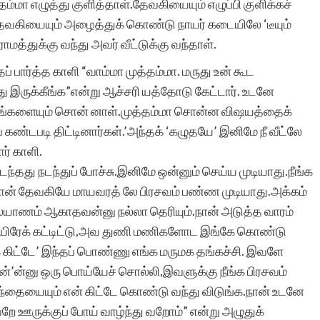
மா எழுத்து குளித்தாள்.தேவகியையும் எழுப்பி குளிக்கச்
சித்திரவீதிக்க
தேவகியையும் அழைத்துக் கொண்டு நாயர் கடையிலே ‘டீயும்
ிராமத்துக்கு வந்து அவர் வீட்டுக்கு வந்தாள்.
பார்த்த காளி “வாம்மா முத்தம்மா. மருது உன் கூட
து இருக்கீங்க”என்று ஆச்சரி யத்தோடு கேட்டார். உடனே
யங்களையும் சொன் னாள்.முத்தம்மா சொன்ன விஷயத்தைக்
 கண்டபடி திட்டினார்கள்.’அந்தக் ‘கழுதயே’ இனிமே நீ வீட்லே
் காளி.
்தது நடந்துப் போச்சு.இனிமே ஒன்னும் செய்ய முடியாது.நீங்க
ான் தேவகியே மாயவரத் லே பிரசவம் பண்ண முடியாது.அக்கம்
ல்யாணம் ஆகாதவன்னு நல்லா தெரியும்.நான் அடுத்த வாரம்
 கயிரேக் கட்டிட்டு,அவ துணி மணிகளோட இங்கே கொண்டு
ங்க கிட்டே’ இந்தப் பொண்ணு எங்க மருமக தங்கச்சி. இவளே
டான்’ன்னு ஒரு பொய்யேச் சொல்லி,இவளுக்கு நீங்க பிரசவம்
ந்தையையும் என் கிட்டே கொண்டு வந்து விடுங்க.நான் உடனே
ே ஊருக்குப் போய் வாழ்ந்து வறோம்” என்று அழுதுக்