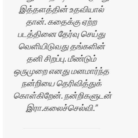
ாரன்
இத்தளத்தின் உதவியால்
தான். கதைக்கு ஏற்ற
தள
படத்தினை தேர்வு செய்து
எனக
வெளியிடுவது தங்களின்
எ
தனி சிறப்பு. மீண்டும்
வாச
ஒருமுறை எனது மனமார்ந்த
தளம
நன்றியை தெரிவித்துக்
அ
கொள்கிறேன். நன்றிகளுடன்
செ
இரா.கலைச்செல்வி.