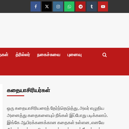
Facebook
Twitter
Instagram
Whatsapp
Telegram
Tumblr
YouTube
தைகள்
த்ரில்லர்
நகைச்சுவை
புனைவு
கதையாசிரியர்கள்
ஒரு கதையாசிரியரைத் தேர்ந்தெடுத்து, அவர் எழுதிய
அனைத்து கதைகளையும் நீங்கள் இப்போது படிக்கலாம்.
இங்கே ஆயிரக்கணக்கான கதைகள் உள்ளன, எனவே