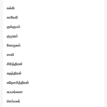
கல்கி
காவேரி
குங்குமம்
குமுதம்
கோகுலம்
சாவி
சிரித்திரன்
சுதந்திரன்
சுதேசமித்திரன்
சுபமங்களா
செம்மலர்