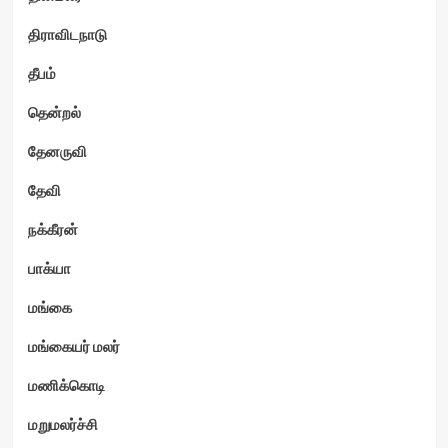
திராவிடநாடு
தீபம்
தென்றல்
தேனருவி
தேவி
நக்கீரன்
பாக்யா
மங்கை
மங்கையர் மலர்
மணிக்கொடி
மறுமலர்ச்சி