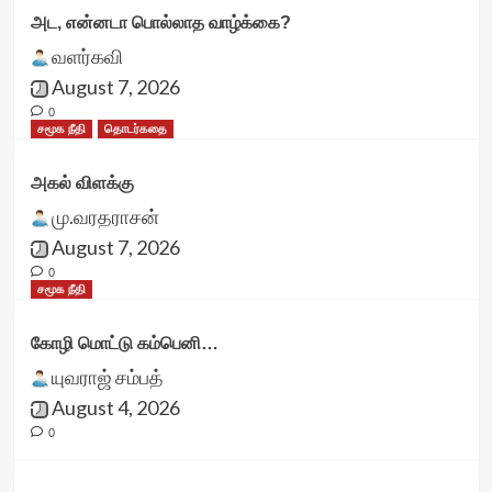
அட, என்னடா பொல்லாத வாழ்க்கை?
வளர்கவி
August 7, 2026
0
சமூக நீதி
தொடர்கதை
அகல் விளக்கு
மு.வரதராசன்
August 7, 2026
0
சமூக நீதி
கோழி மொட்டு கம்பெனி…
யுவராஜ் சம்பத்
August 4, 2026
0