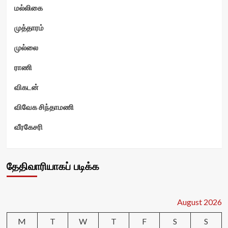
மல்லிகை
முத்தாரம்
முல்லை
ராணி
விகடன்
விவேக சிந்தாமணி
வீரகேசரி
தேதிவாரியாகப் படிக்க
August 2026
M
T
W
T
F
S
S