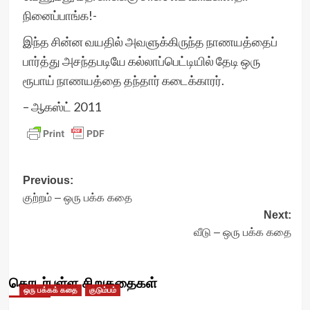
நினைப்பாங்க!-
இந்த சின்ன வயதில் அவளுக்கிருந்த நாணயத்தைப்
பார்த்து அசந்தபடியே கல்லாப்பெட்டியில் தேடி ஒரு
ரூபாய் நாணயத்தை தந்தார் கடைக்காரர்.
– ஆகஸ்ட் 2011
Post
Previous:
குற்றம் – ஒரு பக்க கதை
navigation
Next:
வீடு – ஒரு பக்க கதை
தொடர்புள்ள சிறுகதைகள்
ஒரு பக்கக் கதை
குடும்பம்