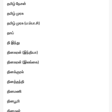
தமிழ் நேசன்
தமிழ் முரசு
தமிழ் முரசு (ம.பொ.சி)
தாய்
தி இந்து
தினகரன் (இந்தியா)
தினகரன் (இலங்கை)
தினக்குரல்
தினத்தந்தி
தினமணி
தினபூமி
தினமலர்