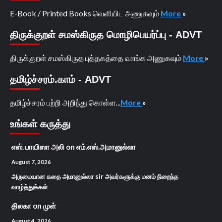
E-Book / Printed Books வெளியிட அணுகவும்
More
»
திருக்குறள் சமஸ்கிருத மொழிபெயர்ப்பு - ADVT
திருக்குறள் சமஸ்கிருத புத்தகத்தை வாங்க அணுகவும்
More
»
தமிழ்ச்சரம்.காம் - ADVT
தமிழ்ச்சரம் பற்றி அறிந்து கொள்ள...
More
»
உங்கள் கருத்து
எஸ். பாயிஸா அலி
on
எம்.எஸ்.அமானுல்லா
August 7, 2026
அருமையான கதை அமானுல்லா sir அவர்களுக்கு மனம் நிறைந்த
வாழ்த்துக்கள்
திலகா
on
முள்
August 4, 2026