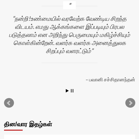
நன்றி!உண்மையில் வரவேற்க வேண்டிய சிறந்த
விடயம். எமது ஆக்கங்களை இப்படியும் பிரபல
படுத்தலாம் என அறிந்து பெருமையும் மகிழ்ச்சியும்
கொள்கின்றேன். வளர்க வளர்க அனைத்துலக
சிறப்பும் வளரட்டும்
தி
பவானி சச்சிதானந்தன்
தின/வார இதழ்கள்