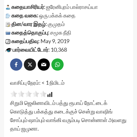
கதையாசிரியர்:
ஐரேனிபுரம் பால்ராசய்யா
கதை வகை:
ஒரு பக்கக் கதை
தின/வார இதழ்:
குமுதம்
கதைத்தொகுப்பு:
சமூக நீதி
கதைப்பதிவு:
May 9, 2019
பார்வையிட்டோர்:
10,368
வாசிப்பு நேரம்:
< 1
நிமிடம்
சிறுமி ஜெலினாவிடம் பத்து ரூபாய் நோட்டைக்
கொடுத்து பக்கத்து கடைக்குச் சென்று வாஷிங்
சோப்பும் ஷாம்பும் வாங்கி வரும்படி சொன்னாள் அவளது
தாய் ஜமுனா.