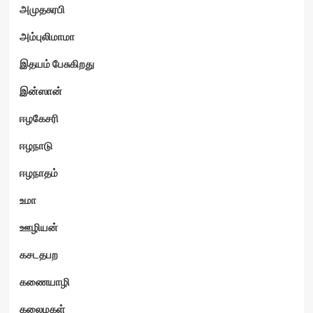
அமுதசுரபி
அம்புலிமாமா
இதயம் பேசுகிறது
இன்ஸான்
ஈழகேசரி
ஈழநாடு
ஈழநாதம்
உமா
ஊழியன்
கசடதபற
கணையாழி
கலைமகள்