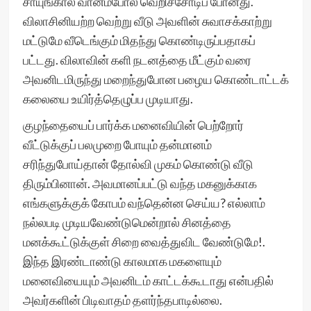
சாயுங்கால வானம்போல வெறிச்சோடிப் போனது.
விலாசினியற்ற வெற்று வீடு அவளின் சுவாசக்காற்று
மட்டுமே வீடெங்கும் மிதந்து கொண்டிருப்பதாகப்
பட்டது. விலாவின் களி நடனத்தை மீட்கும் வரை
அவனிடமிருந்து மறைந்துபோன பழைய கொண்டாட்டக்
கலையை உயிர்த்தெழுப்ப முடியாது.
குழந்தையைப் பார்க்க மனைவியின் பெற்றோர்
வீட்டுக்குப் பலமுறை போயும் தன்மானம்
சரிந்துபோய்தான் தோல்வி முகம் கொண்டு வீடு
திரும்பினான். அவமானப்பட்டு வந்த மகனுக்காக
எங்களுக்குக் கோபம் வந்தென்ன செய்ய? எல்லாம்
நல்லபடி முடியவேண்டுமென்றால் சினத்தை
மனக்கூட்டுக்குள் சிறை வைத்துவிட வேண்டுமே!.
இந்த இரண்டாண்டு காலமாக மகளையும்
மனைவியையும் அவனிடம் காட்டக்கூடாது என்பதில்
அவர்களின் பிடிவாதம் தளர்ந்தபாடில்லை.