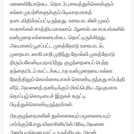
மனைவியோடுகூட தொடர்பு வைத்துக்கொள்ளும்
எல்லா முயற்சிகளுக்கும் பிடிவாதமாகத்
தடைவிதிக்கப்பட்டிருந்தது. உரையாடலின் மூலம்
சமரசங்கள் சாத்தியமாகலாம். ஆனால் பல சமயங்களில்
வன்முறை எல்லையைக்கூட தொட்டிருக்கிறது.
அவமானம் பூசப்பட்ட முகத்தோடு உரையாடல்,
முறையாடலாகி மாறி முறிந்து தோல்வி முகத்தோடு
திரும்பவேன்டியதாயிற்று. குழந்தையைப் பெற்ற
தந்தையிடம் காட்டக்கூடாத வன்முறையை எல்லா
நேரத்திலும் கொள்கையாகக் கொண்டிருந்தது சம்பந்தி
வீடு. அவனைத் தண்டிக்கும் மிகப்பெரிய ஆயுதமாக
தொப்புழ் கொடியைச் இறுகச் சுருட்டி
பிடித்துக்கொண்டிருந்தார்கள்.
பிற குழந்தைகளின் துள்ளலையும் மழலையையும்
பார்க்கும்போது விலாசினியின் பிரிவு அவனை
அனற்புழுவென வாட்டி உருக்கியது. அவன்