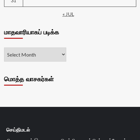
31
« JUL
மாதவாரியாகப் படிக்க
மொத்த வாசகர்கள்
செய்திமடல்