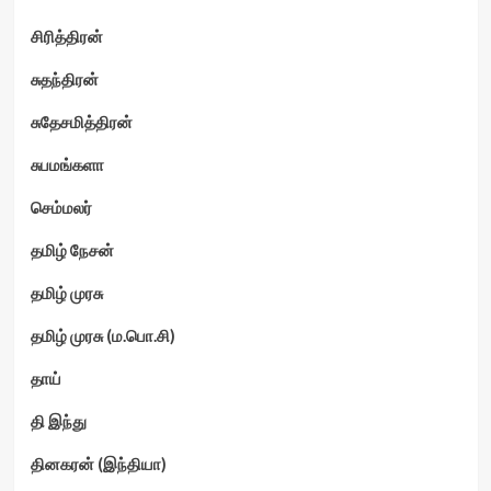
சிரித்திரன்
சுதந்திரன்
சுதேசமித்திரன்
சுபமங்களா
செம்மலர்
தமிழ் நேசன்
தமிழ் முரசு
தமிழ் முரசு (ம.பொ.சி)
தாய்
தி இந்து
தினகரன் (இந்தியா)