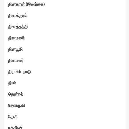
தினகரன் (இலங்கை)
தினக்குரல்
தினத்தந்தி
தினமணி
தினபூமி
தினமலர்
திராவிடநாடு
தீபம்
தென்றல்
தேனருவி
தேவி
நக்கீரன்