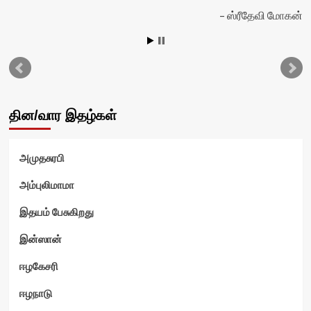
ஸ்ரீதேவி மோகன்
தின/வார இதழ்கள்
அமுதசுரபி
அம்புலிமாமா
இதயம் பேசுகிறது
ம்
இன்ஸான்
ஈழகேசரி
ஈழநாடு