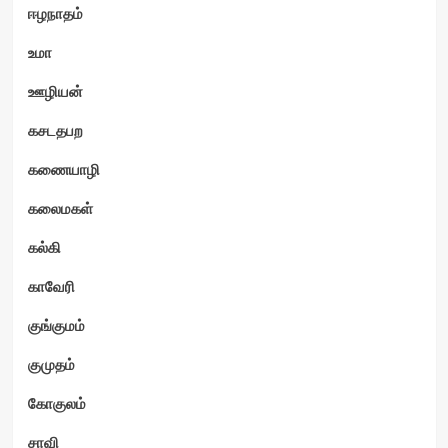
ஈழநாதம்
உமா
ஊழியன்
கசடதபற
கணையாழி
கலைமகள்
கல்கி
காவேரி
குங்குமம்
குமுதம்
கோகுலம்
சாவி