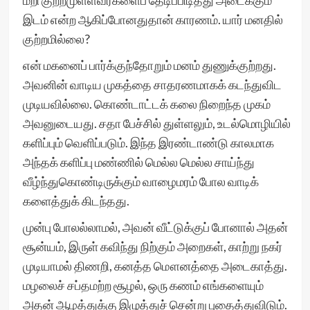
மீறி குற்றமுள்ளவர்களைப் தேடிப்பிடித்து அடைக்கும்
இடம் என்ற ஆகிப்போனதுதான் காரணம். யார் மனதில்
குற்றமில்லை?
என் மகனைப் பார்க்குந்தோறும் மனம் துணுக்குற்றது.
அவனின் வாடிய முகத்தை சாதரணமாகக் கடந்துவிட
முடியவில்லை. கொண்டாட்டக் கலை நிறைந்த முகம்
அவனுடையது. சதா பேச்சில் துள்ளலும், உடல்மொழியில்
களிப்பும் வெளிப்படும். இந்த இரண்டாண்டு காலமாக
அந்தக் களிப்பு மண்ணில் மெல்ல மெல்ல சாய்ந்து
வீழ்ந்துகொண்டிருக்கும் வாழைமரம் போல வாடிக்
களைத்துக் கிடந்தது.
முன்பு போலல்லாமல், அவன் வீட்டுக்குப் போனால் அதன்
சூன்யம், இருள் கவிந்து நிற்கும் அறைகள், காற்று நகர்
முடியாமல் திணறி, கனத்த மௌனத்தை அடைகாத்து.
மழலைச் சப்தமற்ற சூழல், ஒரு கணம் எங்களையும்
அதன் ஆழத்துக்கு இழுத்துச் சென்று புதைத்துவிடும்.