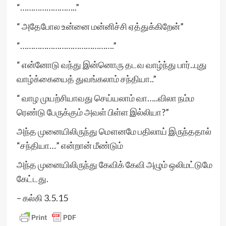
“……………………..”
“ அதேபோல உன்னை மன்னிச்சி ஏத்துக்கிறேன்”
“…………………………………….”
“ என்னோடு வந்து இன்னொரு தடவ வாழ்ந்து பார்..புது
வாழ்க்கையைத் துவங்கலாம் சந்தியா..”
“ வாழ முயற்சியாவது செய்யலாம் வா…..விலா நம்ம
ரெண்டு பேருக்கும் அவள் பிள்ள இல்லியா?”
அந்த முனையிலிருந்து மௌனமே பதிலாய் இருந்ததால்
“சந்தியா…” என்றான் மீண்டும்
அந்த முனையிலிருந்து கேவிக் கேவி அழும் ஒலிமட்டுமே
கேட்டது.
– கல்கி 3.5.15