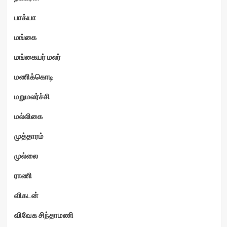
பாக்யா
மங்கை
மங்கையர் மலர்
மணிக்கொடி
மறுமலர்ச்சி
மல்லிகை
முத்தாரம்
முல்லை
ராணி
விகடன்
விவேக சிந்தாமணி