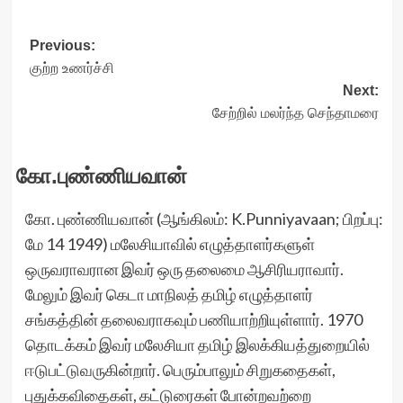
Post
Previous:
குற்ற உணர்ச்சி
navigation
Next:
சேற்றில் மலர்ந்த செந்தாமரை
கோ.புண்ணியவான்
கோ. புண்ணியவான் (ஆங்கிலம்: K.Punniyavaan; பிறப்பு:
மே 14 1949) மலேசியாவில் எழுத்தாளர்களுள்
ஒருவராவரான இவர் ஒரு தலைமை ஆசிரியராவார்.
மேலும் இவர் கெடா மாநிலத் தமிழ் எழுத்தாளர்
சங்கத்தின் தலைவராகவும் பணியாற்றியுள்ளார். 1970
தொடக்கம் இவர் மலேசியா தமிழ் இலக்கியத்துறையில்
ஈடுபட்டுவருகின்றார். பெரும்பாலும் சிறுகதைகள்,
புதுக்கவிதைகள், கட்டுரைகள் போன்றவற்றை