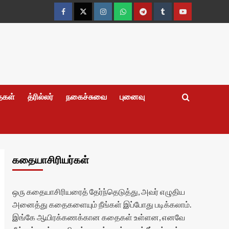
Facebook
Twitter
Instagram
Whatsapp
Telegram
Tumblr
YouTube
தைகள்
த்ரில்லர்
நகைச்சுவை
புனைவு
கதையாசிரியர்கள்
ஒரு கதையாசிரியரைத் தேர்ந்தெடுத்து, அவர் எழுதிய
அனைத்து கதைகளையும் நீங்கள் இப்போது படிக்கலாம்.
இங்கே ஆயிரக்கணக்கான கதைகள் உள்ளன, எனவே