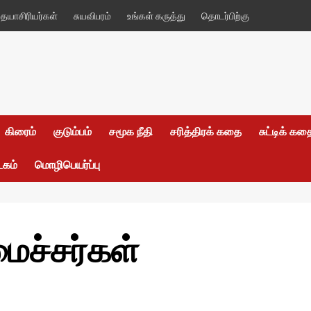
யாசிரியர்கள்
சுயவிபரம்
உங்கள் கருத்து
தொடர்பிற்கு
கிரைம்
குடும்பம்
சமூக நீதி
சரித்திரக் கதை
சுட்டிக் க
டகம்
மொழிபெயர்ப்பு
ைச்சர்கள்