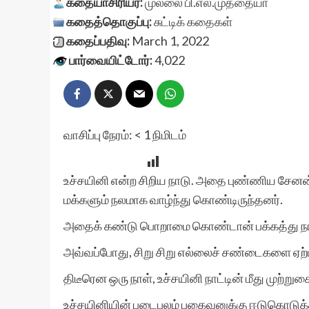
கதையாசிரியர்:
முல்லை பி.எல்.முத்தையா
கதைத்தொகுப்பு:
சுட்டிக் கதைகள்
கதைப்பதிவு:
March 1, 2022
பார்வையிட்டோர்:
4,022
வாசிப்பு நேரம்:
< 1
நிமிடம்
உச்சயினி என்ற சிறிய நாடு. அதை புண்ணிய சேனன
மக்களும் நலமாக வாழ்ந்து கொண்டிருந்தனர்.
அதைக் கண்டு பொறாமை கொண்டான் பக்கத்து நாட்
அவ்வப்போது, சிறு சிறு எல்லைச் சண்டைகளை ஏற
திடீரென ஒரு நாள், உச்சயினி நாட்டின் மீது முற்றுக
உச்சயினியின் படைபலம் பகைவனுக்கு ஈடுகொடுக்கத்