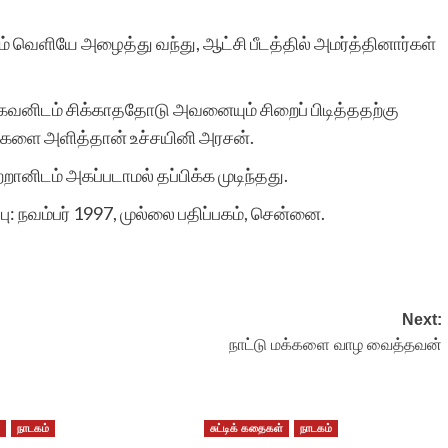
 வெளியே அழைத்து வந்து, ஆட்சி பீடத்தில் அமர்த்தினார்கள்
சிறுகதைகள்.காம் மூத்த,
பகைவனிடம் சிக்காததோடு அவனையும் சிறைப் பிடித்ததற்கு
மற்றும் பிரபல
ிகளை அளித்தான் உச்சயினி அரசன்.
எழுத்தாளர்களால்
ானிடம் அகப்படாமல் தப்பிக்க முடிந்தது.
எழுதப்பட்ட சிறுகதைகளை
ப்பு: நவம்பர் 1997, முல்லை பதிப்பகம், சென்னை.
கொண்டுள்ள பொக்கிஷம்.
அதுமட்டுமல்ல எண்ணற்ற
ஆரம்ப கட்ட
Next:
நாட்டு மக்களை வாழ வைத்தவன்
எழுத்தாளர்களுக்கும் நல்ல
அடித்தளம் அமைத்து
கொடுக்கும் அற்புதமான
்
நாடகம்
சுட்டிக் கதைகள்
நாடகம்