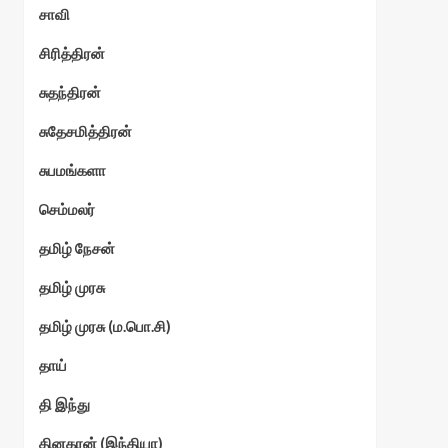
சாவி
சிரித்திரன்
சுதந்திரன்
சுதேசமித்திரன்
சுபமங்களா
செம்மலர்
தமிழ் நேசன்
தமிழ் முரசு
தமிழ் முரசு (ம.பொ.சி)
தாய்
தி இந்து
தினகரன் (இந்தியா)