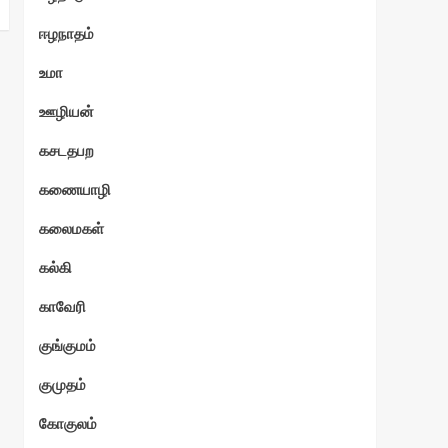
ஈழநாதம்
உமா
ஊழியன்
கசடதபற
கணையாழி
கலைமகள்
கல்கி
காவேரி
குங்குமம்
குமுதம்
கோகுலம்