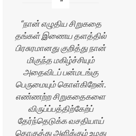
நான் எழுதிய சிறுகதை
த
தங்கள் இணைய தளத்தில்
இ
பிரசுரமானது குறித்து நான்
மிகுந்த மகிழ்ச்சியும்
மட்ட
அதைவிடப் பன்மடங்கு
கொ
பெருமையும் கொள்கிறேன்.
ஆவல
எண்ணற்ற சிறுகதைகளை
விருப்ப்பத்திற்கேற்ப்
தேர்ந்தெடுக்க வசதியாய்
தொகுத்து அளிக்கும் உமது