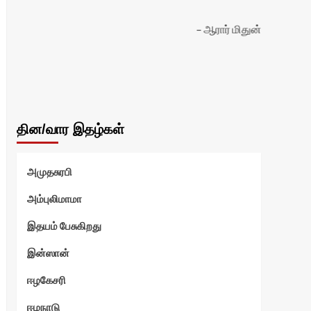
ஆரார் மிதுன்
தின/வார இதழ்கள்
அமுதசுரபி
அம்புலிமாமா
இதயம் பேசுகிறது
இன்ஸான்
ஈழகேசரி
ஈழநாடு