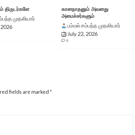
மேடை. நான்
ம் திருடர்களே
கானநாதனும் அவனது
அமைச்சர்களும்
ம்பந்த முதலியார்
சிறுகதைகள்.காம்
பம்மல் சம்பந்த முதலியார்
, 2026
மூலமாகத்தான்
July 22, 2026
0
வெளியுலகத்திற்கு
அறியப்பட்டேன் என்பதை
இங்கே பெருமையுடன்
குறிப்பிடுகிறேன்.
red fields are marked
*
ஸ்ரீ.தாமோத