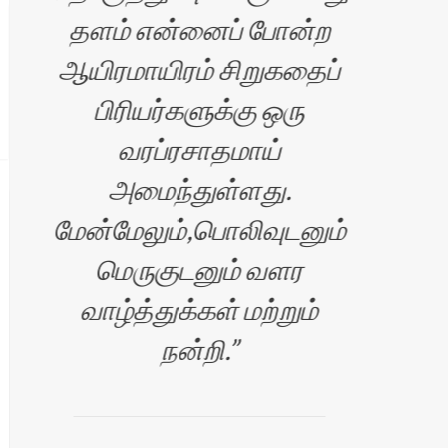
தளம் என்னைப் போன்ற
ஆயிரமாயிரம் சிறுகதைப்
க
பிரியர்களுக்கு ஒரு
வரப்ரசாதமாய்
வெள
அமைந்துள்ளது.
மேன்மேலும்,பொலிவுடனும்
மெருகுடனும் வளர
வாழ்த்துக்கள் மற்றும்
தொண
நன்றி.
இ
ரன்
சி