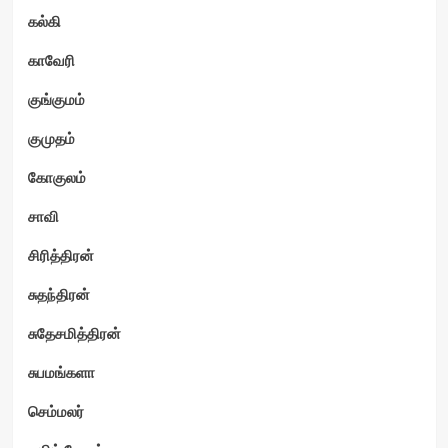
கல்கி
காவேரி
குங்குமம்
குமுதம்
கோகுலம்
சாவி
சிரித்திரன்
சுதந்திரன்
சுதேசமித்திரன்
சுபமங்களா
செம்மலர்