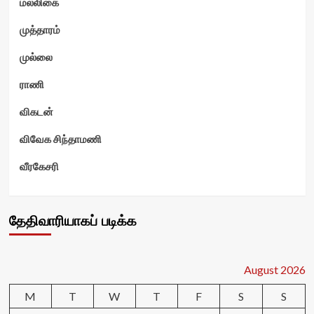
மல்லிகை
முத்தாரம்
முல்லை
ராணி
விகடன்
விவேக சிந்தாமணி
வீரகேசரி
தேதிவாரியாகப் படிக்க
August 2026
M
T
W
T
F
S
S