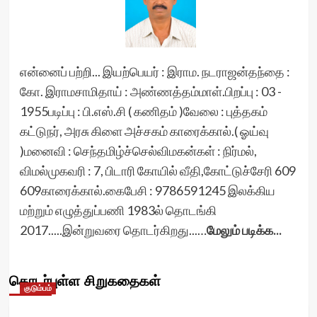
என்னைப் பற்றி... இயற்பெயர் : இராம. நடராஜன்தந்தை :
கோ. இராமசாமிதாய் : அண்ணத்தம்மாள்.பிறப்பு : 03 -
1955படிப்பு : பி.எஸ்.சி ( கணிதம் )வேலை : புத்தகம்
கட்டுநர், அரசு கிளை அச்சகம் காரைக்கால்.( ஓய்வு
)மனைவி : செந்தமிழ்ச்செல்விமகன்கள் : நிர்மல்,
விமல்முகவரி : 7, பிடாரி கோயில் வீதி,கோட்டுச்சேரி 609
609காரைக்கால்.கைபேசி : 9786591245 இலக்கிய
மற்றும் எழுத்துப்பணி 1983ல் தொடங்கி
2017.....இன்றுவரை தொடர்கிறது...…
மேலும் படிக்க...
தொடர்புள்ள சிறுகதைகள்
குடும்பம்