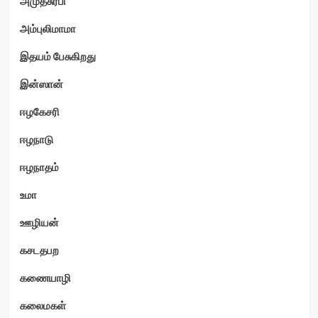
அமுதசுரபி
அம்புலிமாமா
இதயம் பேசுகிறது
ம்
இன்ஸான்
ஈழகேசரி
ஈழநாடு
ஈழநாதம்
உமா
ஊழியன்
கசடதபற
கணையாழி
கலைமகள்