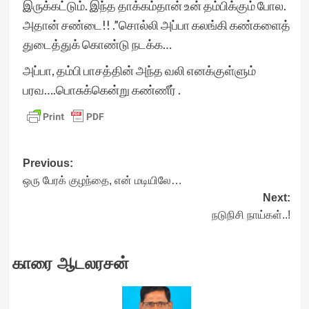
இருக்கட்டும். இந்த தாக்கம்தான் உன் தம்பிக்கும் போல.
அதான் சண்டை!! .”சொல்லி அப்பா கலங்கி கண்களைத்
துடைத்துக் கொண்டு நடக்க…
அப்பா, தம்பி பாசத்தின் அந்த வலி எனக்குள்ளும்
பரவ….பொசுக்கென்று கண்ணீர் .
Post
Previous:
ஒரு பேரக் குழந்தை, என் மடியிலே…
navigation
Next:
நடுநிசி நாய்கள்..!
காரை ஆடலரசன்