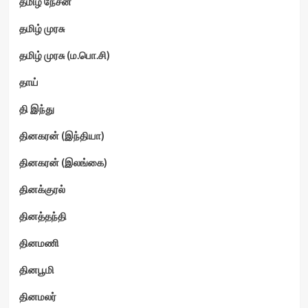
தமிழ் நேசன்
தமிழ் முரசு
தமிழ் முரசு (ம.பொ.சி)
தாய்
தி இந்து
தினகரன் (இந்தியா)
தினகரன் (இலங்கை)
தினக்குரல்
தினத்தந்தி
தினமணி
தினபூமி
தினமலர்