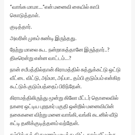
“வாங்க மாமா…”என் மனைவி கையில் காபி
கொடுத்தாள்.
குடித்தார்.
அவரின் முகம் சுண்டி இருந்தது.
நேற்று மாலை கூட நன்றாகத்தானே இருந்தார்..?
திடீரென்று என்ன வாட்டம்…?
நான் சமீபத்தில்தான் கிராமத்தில் சுத்துக்கட்டு ஒட்டு
வீட்டை விட்டு, அம்மா, அப்பா.. தம்பி குடும்பம் என்கிற
கூட்டுக் குடும்பத்தைப் பிரிந்தேன்.
கிராமத்திலிருந்து மூன்று கிலோ மீட்டர் தொலைவில்
நகரை ஒட்டிய புறநகர் பகுதி ஒன்றில் மனைவியின்
நகைகளை விற்று மனை வாங்கி, வங்கி கடனில் வீடு
கட்டி தனிக்குடித்தனம் வந்தேன்.
தம்பிக்குத் திருமணம் முடித்து விட்டதால் வீட்டிற்கு