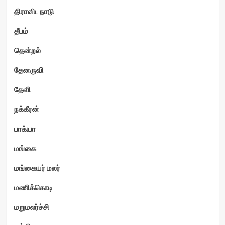
திராவிடநாடு
தீபம்
தென்றல்
தேனருவி
தேவி
நக்கீரன்
பாக்யா
மங்கை
மங்கையர் மலர்
மணிக்கொடி
மறுமலர்ச்சி