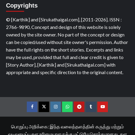
Copyrights
© [Karthik] and [Sirukathaigal.com], [2011-2026]. ISSN :
2766-9890, Concept and design of this website is solely
owned by the site owner. No part of the concept or design
can be copied/used without site owner's permission. Author
have the full rights on the short stories. Excerpts and links
may be used, provided that full and clear credit is given to
[Story Author], [Karthik] and [Sirukathaigal.com] with
appropriate and specific direction to the original content.
Facebook
Twitter
Instagram
Whatsapp
Telegram
Tumblr
YouTube
பொறுப்பு அறிக்கை: இந்த வலைத்தளத்தின் கருத்து மற்றும்
வடிவமைப்பு தள உரிமையாளருக்கு மட்டுமே சொந்தமானது. தள