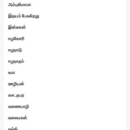
அம்புலிமாமா
இதயம் பேசுகிறது
இன்ஸான்
ஈழகேசரி
ஈழநாடு
ஈழநாதம்
உமா
ஊழியன்
கசடதபற
கணையாழி
கலைமகள்
கல்கி