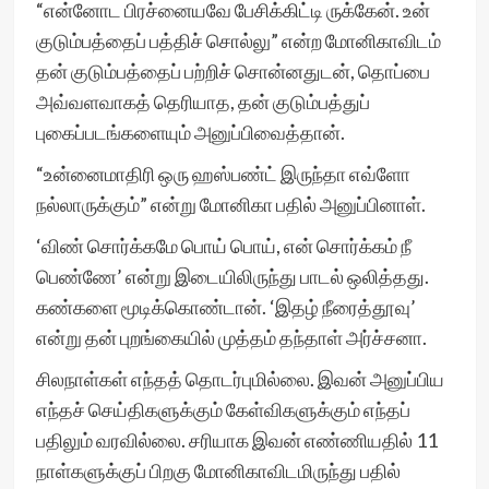
“என்னோட பிரச்னையவே பேசிக்கிட்டி ருக்கேன். உன்
குடும்பத்தைப் பத்திச் சொல்லு” என்ற மோனிகாவிடம்
தன் குடும்பத்தைப் பற்றிச் சொன்னதுடன், தொப்பை
அவ்வளவாகத் தெரியாத, தன் குடும்பத்துப்
புகைப்படங்களையும் அனுப்பிவைத்தான்.
“உன்னைமாதிரி ஒரு ஹஸ்பண்ட் இருந்தா எவ்ளோ
நல்லாருக்கும்” என்று மோனிகா பதில் அனுப்பினாள்.
‘விண் சொர்க்கமே பொய் பொய், என் சொர்க்கம் நீ
பெண்ணே’ என்று இடையிலிருந்து பாடல் ஒலித்தது.
கண்களை மூடிக்கொண்டான். ‘இதழ் நீரைத்தூவு’
என்று தன் புறங்கையில் முத்தம் தந்தாள் அர்ச்சனா.
சிலநாள்கள் எந்தத் தொடர்புமில்லை. இவன் அனுப்பிய
எந்தச் செய்திகளுக்கும் கேள்விகளுக்கும் எந்தப்
பதிலும் வரவில்லை. சரியாக இவன் எண்ணியதில் 11
நாள்களுக்குப் பிறகு மோனிகாவிடமிருந்து பதில்