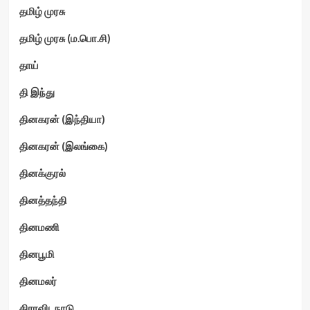
தமிழ் முரசு
தமிழ் முரசு (ம.பொ.சி)
தாய்
தி இந்து
தினகரன் (இந்தியா)
தினகரன் (இலங்கை)
தினக்குரல்
தினத்தந்தி
தினமணி
தினபூமி
தினமலர்
திராவிடநாடு