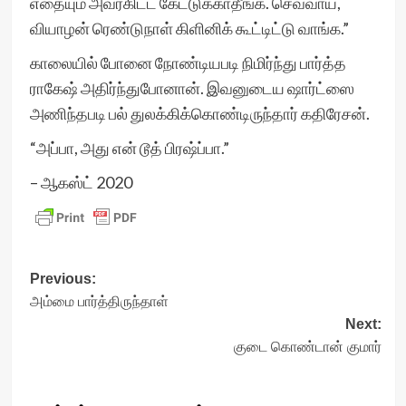
எதையும் அவர்கிட்ட கேட்டுக்காதீங்க. செவ்வாய்,
வியாழன் ரெண்டுநாள் கிளினிக் கூட்டிட்டு வாங்க.”
காலையில் போனை நோண்டியபடி நிமிர்ந்து பார்த்த
ராகேஷ் அதிர்ந்துபோனான். இவனுடைய ஷார்ட்ஸை
அணிந்தபடி பல் துலக்கிக்கொண்டிருந்தார் கதிரேசன்.
“அப்பா, அது என் டூத் பிரஷ்ப்பா.”
– ஆகஸ்ட் 2020
Post
Previous:
அம்மை பார்த்திருந்தாள்
navigation
Next:
குடை கொண்டான் குமார்