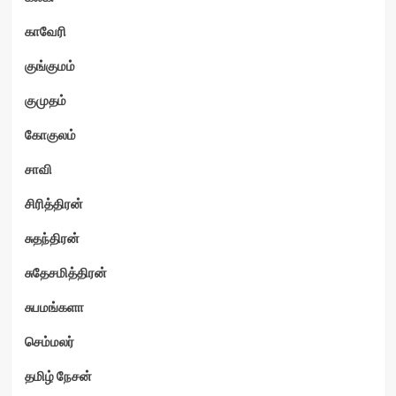
காவேரி
குங்குமம்
குமுதம்
கோகுலம்
சாவி
சிரித்திரன்
சுதந்திரன்
சுதேசமித்திரன்
சுபமங்களா
செம்மலர்
தமிழ் நேசன்