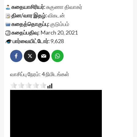
கதையாசிரியர்:
சுகுணா திவாகர்
தின/வார இதழ்:
விகடன்
கதைத்தொகுப்பு:
குடும்பம்
கதைப்பதிவு:
March 20, 2021
பார்வையிட்டோர்:
9,628
வாசிப்பு நேரம்:
4
நிமிடங்கள்