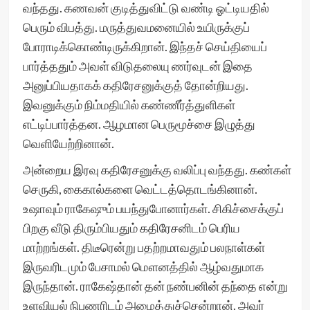
வந்தது. கணவன் குடித்துவிட்டு வண்டி ஓட்டியதில்
பெரும் விபத்து. மருத்துவமனையில் உயிருக்குப்
போராடிக்கொண்டிருக்கிறான். இந்தச் செய்தியைப்
பார்த்ததும் அவள் விடுதலையு ணர்வுடன் இதை
அனுப்பியதாகக் கதிரேசனுக்குத் தோன்றியது.
இவனுக்கும் நிம்மதியில் கண்ணீர்த்துளிகள்
எட்டிப்பார்த்தன. ஆழமான பெருமூச்சை இழுத்து
வெளியேற்றினான்.
அன்றைய இரவு கதிரேசனுக்கு வலிப்பு வந்தது. கண்கள்
செருகி, கைகால்களை வெட்டத்தொடங்கினான்.
உஷாவும் ராகேஷும் பயந்துபோனார்கள். சிகிச்சைக்குப்
பிறகு வீடு திரும்பியதும் கதிரேசனிடம் பெரிய
மாற்றங்கள். திடீரென்று பதற்றமாவதும் பலநாள்கள்
இருவரிடமும் பேசாமல் மௌனத்தில் ஆழ்வதுமாக
இருந்தான். ராகேஷ்தான் தன் நண்பனின் தந்தை என்று
உளவியல் நிபுணரிடம் அழைத்துச்சென்றான். அவர்