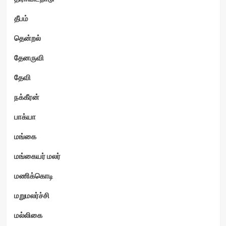
தீபம்
தென்றல்
தேனருவி
தேவி
நக்கீரன்
பாக்யா
மங்கை
மங்கையர் மலர்
மணிக்கொடி
மறுமலர்ச்சி
மல்லிகை