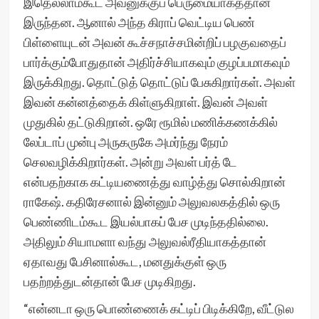
இதெல்லாம்கூட அவனுக்குப் பெருமையாகத்தான்
இருந்தன. ஆனால் அந்த கிராப் வெட்டிய பெண்
பிள்ளையுடன் அவன் கூச்சநாச்சமின்றிப் பழகுவதைப்
பார்க்கும்போதுதான் அதிர்ச்சியாகவும் குழப்பமாகவும்
இருக்கிறது. தொட்டுத் தொட்டுப் பேசுகிறார்கள். அவள்
இவன் கன்னத்தைக் கிள்ளுகிறாள். இவன் அவள்
முதுகில் தட்டுகிறான். ஒரே ரூமில் மணிக்கணக்கில்
லேப்டாப் முன்பு அருகருகே அமர்ந்து நேரம்
செலவழிக்கிறார்கள். அன்று அவள் பர்த் டே
என்பதற்காக கட்டியணைத்து வாழ்த்து சொல்கிறான்
ராகேஷ். கதிரேசனால் இன்னும் அலுவலகத்தில் ஒரு
பெண்ணிடம்கூட இயல்பாகப் பேச முடிந்ததில்லை.
அதிலும் சியாமளா வந்து அலுவல்ரீதியாகத்தான்
ஏதாவது பேசினால்கூட, மனதுக்குள் ஒரு
பதற்றத்துடன்தான் பேச முடிகிறது.
“என்னடா ஒரு பொண்ணைக் கட்டிப் பிடிக்கிறே, வீட்டுல