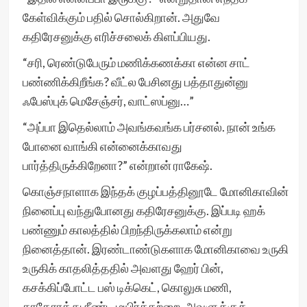
கேள்விக்கும் பதில் சொல்கிறான். அதுவே
கதிரேசனுக்கு எரிச்சலைக் கிளப்பியது.
“சரி, ரெண்டுபேரும் மணிக்கணக்கா என்ன சாட்
பண்ணிக்கிறீங்க? வீட்ல பேசினது பத்தாதுன்னு
ஃபேஸ்புக் மெசேஞ்சர், வாட்ஸப்னு…”
“அப்பா இதெல்லாம் அவங்கவங்க பர்சனல். நான் உங்க
போனை வாங்கி என்னைக்காவது
பார்த்திருக்கிறேனா?” என்றான் ராகேஷ்.
கொஞ்சநாளாக இந்தக் குழப்பத்தினூடே மோனிகாவின்
நினைப்பு வந்துபோனது கதிரேசனுக்கு. இப்படி ஹக்
பண்ணும் காலத்தில் பிறந்திருக்கலாம் என்று
நினைத்தான். இரண்டாண்டுகளாக மோனிகாவை உருகி
உருகிக் காதலித்ததில் அவளது ஹேர் பின்,
கசக்கிப்போட்ட பஸ் டிக்கெட், கொலுசு மணி,
காதோரத்து நீண்ட மயிர்க்கற்றை, அவளுக்குக்