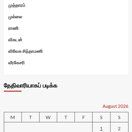
முத்தாரம்
முல்லை
ராணி
விகடன்
விவேக சிந்தாமணி
வீரகேசரி
தேதிவாரியாகப் படிக்க
August 2026
M
T
W
T
F
S
S
1
2