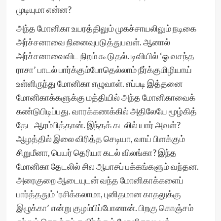
முடியுமா என்ன?
அந்த மோனிகா உயரத்திலும் முகச்சாயலிலும் நடிகை
அர்ச்சனாவை நினைவுபடுத்துபவள். ஆனால்
அர்ச்சனாவைவிட நிறம் கூடுதல். டிவியில் ‘ஓ வசந்த
ராசா’ பாடல் பார்க்கும்போதெல்லாம் நீர்க்குமிழியாய்
உள்ளிருந்து மோனிகா எழுவாள். எப்படி இத்தனை
மோனிகாக்களுக்கு மத்தியில் அந்த மோனிகாவைக்
கண்டுபிடிப்பது. வாரக்கணக்கில் அதிலேயே மூழ்கித்
தேட ஆரம்பித்தான். இந்தக் கடலில் யார் அவள்?
ஆழத்தில் இலை விரித்த செடியா, வாய் பிளக்கும்
சிறுமீனா, பெயர் தெரியா கடல் விலங்கா? இந்த
மோனிகா தேடலில் சில ஆபாசப் பக்கங்களும் வந்தன.
அரைகுறை ஆடையுடன் வந்த மோனிகாக்களைப்
பார்த்ததும் ‘ரசிக்கலாமா, புனிதமான காதலுக்கு
இழுக்கா’ என்று குழம்பிப்போனான். பிறகு கொஞ்சம்