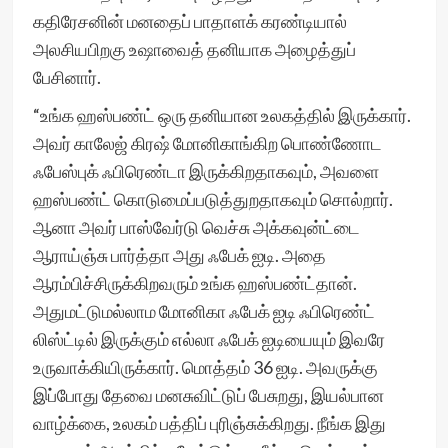
கதிரேசனின் மனதைப் பாதாளக் கரண்டியால்
அலசியபிறகு உஷாவைத் தனியாக அழைத்துப்
பேசினார்.
“உங்க ஹஸ்பண்ட் ஒரு தனியான உலகத்தில் இருக்கார்.
அவர் காலேஜ் கிரஷ் மோனிகாங்கிற பொண்ணோட
ஃபேஸ்புக் ஃபிரெண்டா இருக்கிறதாகவும், அவளை
ஹஸ்பண்ட் கொடுமைப்படுத்துறதாகவும் சொல்றார்.
ஆனா அவர் பாஸ்வேர்டு வெச்சு அக்கவுன்ட்டை
ஆராய்ஞ்சு பார்த்தா அது ஃபேக் ஐடி. அதை
ஆரம்பிச்சிருக்கிறவரும் உங்க ஹஸ்பண்ட்தான்.
அதுமட்டுமல்லாம மோனிகா ஃபேக் ஐடி ஃபிரெண்ட்
லிஸ்ட்டில் இருக்கும் எல்லா ஃபேக் ஐடியையும் இவரே
உருவாக்கியிருக்கார். மொத்தம் 36 ஐடி. அவருக்கு
இப்போது தேவை மனசுவிட்டுப் பேசுறது, இயல்பான
வாழ்க்கை, உலகம் பத்திப் புரிஞ்சுக்கிறது. நீங்க இது