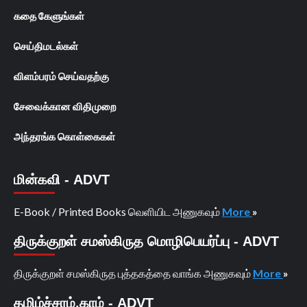
கதை கேளுங்கள்
செய்திமடல்கள்
விளம்பரம் செய்வதற்கு
சேவைக்கான விதிமுறை
அந்தரங்க கொள்கைகள்
மின்கவி - ADVT
E-Book / Printed Books வெளியிட அணுகவும்
More
»
திருக்குறள் சமஸ்கிருத மொழிபெயர்ப்பு - ADVT
திருக்குறள் சமஸ்கிருத புத்தகத்தை வாங்க அணுகவும்
More
»
தமிழ்ச்சரம்.காம் - ADVT