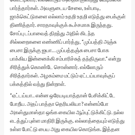
பார்த்தார்கள். அவளுடைய சேலை, உள்பாடி,
ஜாக்கெட்டுகளை எல்லாம் உதறி உதறி எடுத்து பைக்குள்
திணித்தார். சாரதாவுக்குக் கூச்சமாக இருந்தது.
சோப்பு டப்பாவைத் திறந்து அதில் கிடந்த
சில்லறைகளை எண்ணிப் பார்த்து, “முப்பத்தி அஞ்சு
பைசா இருக்கு ஐயா… முப்பத்தஞ்சு பைசா போக
பாக்கிய இன்னைக்கி சம்பாரிச்சுத் தந்திருவா.” என்று
சிரித்துக் கொண்டே சொன்னார். எல்லோரும்
சிரித்தார்கள். அழகம்மை மட்டும் ஏட்டய்யாவுக்குப்
பக்கத்தில் வந்து நின்றாள்.
“ஏட்டய்யா.. என்ன ஒரேயடியாத்தான் பேசிக்கிட்டே
போறீய. அதப் பாத்தா தெரியலியா? என்னம்போ
அகஸ்துமாஸ்தா ஒங்க கையில ஆம்புட்டுக்கிட்டு. நல்ல
எடத்துப் புள்ள மாதிரி இருக்கு. எல்லாத்தையும் எடுத்து
உள்ள போட்டு பைய அது கையில கொடுங்க. இத்தன