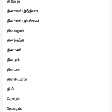
தி இந்து
தினகரன் (இந்தியா)
தினகரன் (இலங்கை)
தினக்குரல்
தினத்தந்தி
தினமணி
தினபூமி
தினமலர்
திராவிடநாடு
தீபம்
தென்றல்
தேனருவி