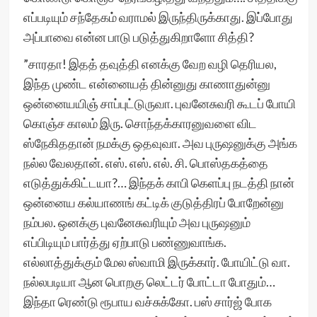
எப்படியும் சந்தேகம் வராமல் இருந்திருக்காது. இப்போது
அப்பாவை என்ன பாடு படுத்துகிறாளோ சித்தி?
”சாரதா! இதத் தவுத்தி எனக்கு வேற வழி தெரியல,
இந்த முண்ட என்னையத் தின்னுது காணாதுன்னு
ஒன்னையயிஞ் சாப்புட்டுருவா. புவனேசுவரி கூடப் போயி
கொஞ்ச காலம் இரு. சொந்தக்காரனுவளை விட
ஸ்நேகிததான் நமக்கு ஒதவுவா. அவ புருஷனுக்கு அங்க
நல்ல வேலதான். எஸ். எஸ். எல். சி. பொஸ்தகத்தை
எடுத்துக்கிட்டயா?… இந்தக் காபி கெளப்பு நடத்தி நான்
ஒன்னைய கல்யாணங் கட்டிக் குடுத்திரப் போறேன்னு
நம்பல. ஒனக்கு புவனேசுவரியும் அவ புருஷனும்
எப்பிடியும் பார்த்து ஏற்பாடு பண்ணுவாங்க.
எல்லாத்துக்கும் மேல ஸ்வாமி இருக்கார். போயிட்டு வா.
நல்லபடியா ஆன பொறகு லெட்டர் போட்டா போதும்…
இந்தா ரெண்டு ரூபாய வச்சுக்கோ. பஸ் சார்ஜ் போக