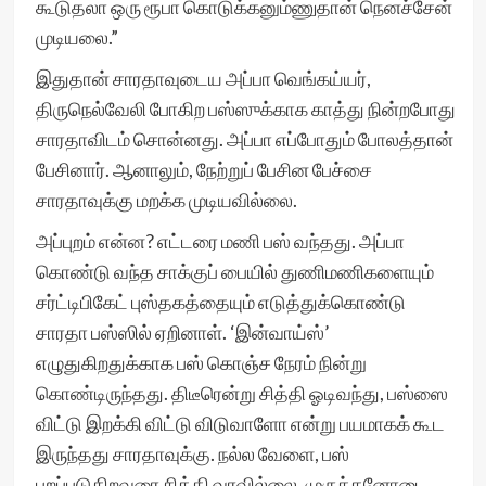
கூடுதலா ஒரு ரூபா கொடுக்கனும்ணுதான் நெனச்சேன்
முடியலை.”
இதுதான் சாரதாவுடைய அப்பா வெங்கய்யர்,
திருநெல்வேலி போகிற பஸ்ஸுக்காக காத்து நின்றபோது
சாரதாவிடம் சொன்னது. அப்பா எப்போதும் போலத்தான்
பேசினார். ஆனாலும், நேற்றுப் பேசின பேச்சை
சாரதாவுக்கு மறக்க முடியவில்லை.
அப்புறம் என்ன? எட்டரை மணி பஸ் வந்தது. அப்பா
கொண்டு வந்த சாக்குப் பையில் துணிமணிகளையும்
சர்ட்டிபிகேட் புஸ்தகத்தையும் எடுத்துக்கொண்டு
சாரதா பஸ்ஸில் ஏறினாள். ‘இன்வாய்ஸ்’
எழுதுகிறதுக்காக பஸ் கொஞ்ச நேரம் நின்று
கொண்டிருந்தது. திடீரென்று சித்தி ஓடிவந்து, பஸ்ஸை
விட்டு இறக்கி விட்டு விடுவாளோ என்று பயமாகக் கூட
இருந்தது சாரதாவுக்கு. நல்ல வேளை, பஸ்
புறப்படுகிறவரை சித்தி வரவில்லை. முருக்கனோடை