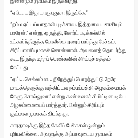
இன்னமும் ஞாபகம் இருக்கிறது.
“ஏடே….. இது யாரு புதுசா இருக்கே.”
”நம்ம ஏட்டய்யாதான் புடிச்சாவ. இத்தன வயசாகியும்
பாரேன்.” என்று, ஒருத்தி, கோர்ட் படிக்கல்லில்
உட்கார்ந்திருந்த போலீஸ்காரரைப் பார்த்து பேச்சும்,
சிரிப்பாணியுமாகச் சொன்னாள். அவளைத் தொடர்ந்து
கூட இருந்த மற்றப் பெண்களின் சிரிப்புச் சத்தம்
கேட்டது.
“ஏய்… செல்லம்மா… நீ நேத்துப் பொறந்துட்டு நேரே
மாடத்தெருக்கு வந்திட்டவ நம்மப்பத்தி அழகம்மையக்
கேளு சொல்லுவா.” என்று கண்ணைச் சிமிட்டினபடியே
அழகம்மையைப் பார்த்தார். பின்னும் சிரிப்பும்
கும்மாளமுமாகக் கிடந்தது.
சாரதாவுக்கு இந்த கேலிப் பேச்சுகள் ஒன்றும்
புரியவில்லை. அவளுக்கு அப்பாவுடைய ஞாபகம்