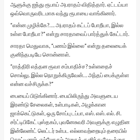
ஆளுக்கு ஐந்து ரூபாய் அபராதம் விதித்தார். ஏட்டய்யா
ஒவ்வொருவரிடமாக வந்து ரூபாயை வாங்கினார்.
“என்ன முழிக்கே?…. அபராதம் கட்டப் போறீயா, இல்ல
உள்ள போறீயா?” என்று சாரதாவைப் பார்த்துக் கேட்டார்.
சாரதா மெதுவாக, “பணம் இல்லை” என்று தலையைக்
குனிந்தபடியே சொன்னாள்.
“ராத்திரி எத்தன ரூவா சம்பாதிச்ச? உள்ளதைச்
சொல்லு. இல்ல நொறுக்கிருவேன்… அந்தப் பைக்குள்ள
என்ன வச்சிருக்க?”
பையைப் பிடுங்கினார். பையிலிருந்து அவளுடைய
இரண்டு சேலைகள், உள்பாடிகள், அழுக்கான
ஜாக்கெட்டுகள், ஒரு சோப்பு டப்பா, எஸ். எஸ். எல். சி.
சர்ட்டிபிகேட் புஸ்தகம், புவனேசுவரி அவளுக்கு எழுதின
இன்லேண்ட் லெட்டர் உள்பட எல்லாவற்றையும் தரையில்
கொட்டினார். எல்லோரும் அதைக் குனிந்து வேடிக்கை