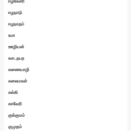
ஈழகேசரி
ஈழநாடு
ஈழநாதம்
உமா
ஊழியன்
கசடதபற
கணையாழி
கலைமகள்
கல்கி
காவேரி
குங்குமம்
குமுதம்