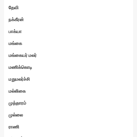
தேவி
நக்கீரன்
பாக்யா
மங்கை
மங்கையர் மலர்
மணிக்கொடி
மறுமலர்ச்சி
மல்லிகை
முத்தாரம்
முல்லை
ராணி