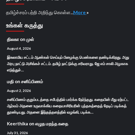
தமிழ்ச்சரம் பற்றி அறிந்து கொள்ள...
More
»
உங்கள் கருத்து
திலகா
on
முள்
August 4, 2026
இசுலாமிய சட்டம் ஆண்கள் செய்யும் பிழைக்கு பெண்களை தண்டிக்கிறது. அது
அரபு நாட்டு அசிங்கச் சட்டம். தமிழ் நாட்டுக்கு சரிவராது. ஜே எம் சாலி அழகாக
எடுத்துச்…
மதி
on
சனிப்பிணம்
August 2, 2026
சனிப்பிணம் குறும்படத்தை சமீபத்தில் பார்க்க நேர்ந்தது. கதையின் மீது ஏற்பட்ட
ஆர்வம் அதனை உருவாக்கிய கதையாசிரியரின் புத்தகத்தைத் தேடிப் படிக்கத்
தூண்டியது. அதனை இந்தத்தளத்தில் வழங்கி, படிக்க…
Keerthika
on
எழுத மறந்த கதை
July 31, 2026