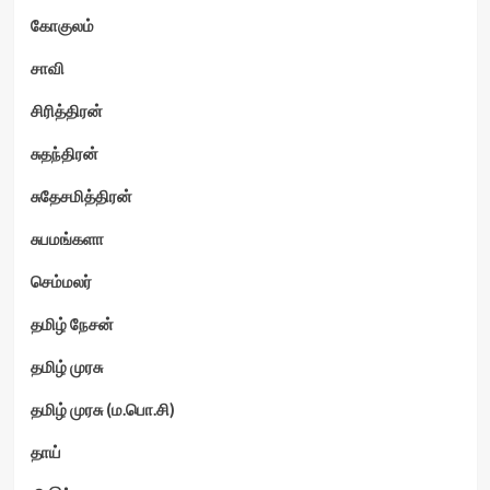
கோகுலம்
சாவி
சிரித்திரன்
சுதந்திரன்
சுதேசமித்திரன்
சுபமங்களா
செம்மலர்
தமிழ் நேசன்
தமிழ் முரசு
தமிழ் முரசு (ம.பொ.சி)
தாய்