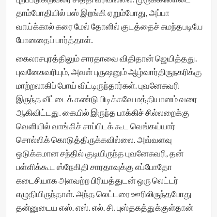
தாம்போதியில் பஸ் இறங்கி ஏறும்போது, அப்பா
வாய்க்கால் கரை மேல் தோளில் குடத்தைச் சுமந்தபடியே
போனதைப் பார்த்தாள்.
கைலாசபுரத்திலும் சாரதாவை விதிதான் ஜெயித்தது.
புவனேசுவரியும், அவள் புருஷனும் ஆழ்வார்திருநகரிக்கு
மாற்றலாகிப் போய் விட்டிருந்தார்கள். புவனேசுவரி
இருந்த வீட்டைக் கண்டு பிடிக்கவே மத்தியானம் வரை
ஆகிவிட்டது. கையில் இருந்த பாக்கிச் சில்லறைக்கு
வெளியில் வாங்கிச் சாப்பிடக் கூட வெங்கய்யார்
சொல்லிக் கொடுத்திருக்கவில்லை. அவ்வளவு
ஒடுக்கமான சந்தில் குடியிருந்த புவனேசுவரி, தன்
பள்ளிக்கூட ஸ்நேகிதி சாரதாவுக்கு எப்போதோ
கடைசியாக அளவற்ற பிரியத்துடன் ஒரு லெட்டர்
எழுதியிருந்தாள். அந்த லெட்டரை ஊரிலிருந்தபோது
தன்னுடைய எஸ். எஸ். எல். சி. புஸ்தகத்துக்குள்தான்