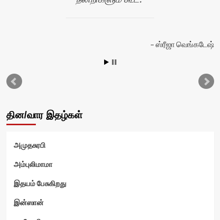
ஸ்ரீஜா வெங்கடேஷ்
ன்
தின/வார இதழ்கள்
அமுதசுரபி
அம்புலிமாமா
இதயம் பேசுகிறது
இன்ஸான்