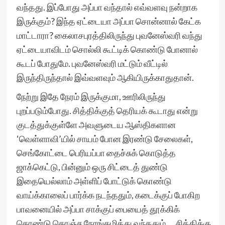
வந்தது. இப்போது அப்பா வந்தால் எவ்வளவு நன்றாக
இருக்கும்? இந்த ஏட்டையா அப்பா சொன்னால் கேட்க
மாட்டாரா? கைலாசபுரத்திலிருந்து புவனேஸ்வரி வந்து
ஏட்டையாவிடம் சொல்லி கூட்டிக் கொண்டு போனால்
கூடப் போதுமே. புவனேஸ்வரி மட்டும் வீட்டில்
இருந்திருந்தால் இவ்வளவும் ஆகியிருக்காதுதான்.
நேற்று இதே நேரம் இருக்குமா, ஊரிலிருந்து
புறப்படும்போது. சித்திக்குத் தெரியக் கூடாது என்று
குடத்துக்குள்ளே அவளுடைய ஆஸ்திகளான
‘வெள்ளாவி’யில் சாயம் போன இரண்டு சேலைகள்,
செங்கோட்டை பெரியப்பா தைச்சுக் கொடுத்த
ஜாக்கெட்டு, பின்னும் ஒரு சிட்டைத் துண்டு
இதையெல்லாம் அள்ளிப் போட்டுக் கொண்டு
வாய்க்காலைப் பார்க்க நடந்ததும், கடைக்குப் போகிற
பாவனையில் அப்பா சாக்குப் பையைத் தூக்கிக்
கொண்டு கொஞ்ச நேரங்கழித்து வந்ததும்…. சித்திக்கு