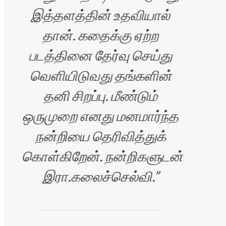
ாரன்
இத்தளத்தின் உதவியால்
தான். கதைக்கு ஏற்ற
தள
படத்தினை தேர்வு செய்து
எனக
வெளியிடுவது தங்களின்
எ
தனி சிறப்பு. மீண்டும்
வாச
ஒருமுறை எனது மனமார்ந்த
தளம
நன்றியை தெரிவித்துக்
அ
கொள்கிறேன். நன்றிகளுடன்
செ
இரா.கலைச்செல்வி.