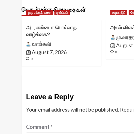
தொடர்புள்ள சிறுகதைகள்
ஒரு பக்கக் கதை
குடும்பம்
சமூக நீதி
த
அட, என்னடா பொல்லாத
அகல் விளக
வாழ்க்கை?
மு.வரத
வளர்கவி
August 
August 7, 2026
0
0
Leave a Reply
Your email address will not be published.
Requi
Comment
*