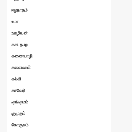
ஈழநாதம்
உமா
ஊழியன்
கசடதபற
கணையாழி
கலைமகள்
கல்கி
காவேரி
குங்குமம்
குமுதம்
கோகுலம்