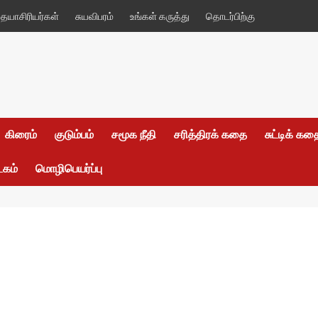
யாசிரியர்கள்
சுயவிபரம்
உங்கள் கருத்து
தொடர்பிற்கு
கிரைம்
குடும்பம்
சமூக நீதி
சரித்திரக் கதை
சுட்டிக் க
டகம்
மொழிபெயர்ப்பு