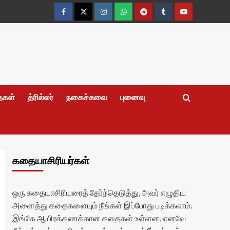
Facebook
Twitter
Instagram
Whatsapp
Telegram
Tumblr
YouTube
தைகள்
த்ரில்லர்
நகைச்சுவை
புனைவு
கதையாசிரியர்கள்
ஒரு கதையாசிரியரைத் தேர்ந்தெடுத்து, அவர் எழுதிய
அனைத்து கதைகளையும் நீங்கள் இப்போது படிக்கலாம்.
இங்கே ஆயிரக்கணக்கான கதைகள் உள்ளன, எனவே