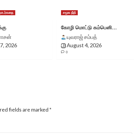
ொடர்கதை
சமூக நீதி
சிறுகதைகள் மிக
்கு
கோழி மொட்டு கம்பெனி…
அருமையான தளமாக
ராசன்
யுவராஜ் சம்பத்
7, 2026
உள்ளது. கமல்ஹாசனின்
August 4, 2026
0
சிறுகதையை
இத்தளத்தில்தான்
வாசித்தேன். பகிர்விற்கு
நன்றி.
red fields are marked
*