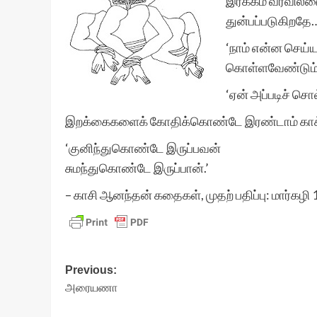
இரக்கம் வரவில்லை
துன்பப்படுகிறதே…
‘நாம் என்ன செய்ய
கொள்ளவேண்டும்’ 
‘ஏன் அப்படிச் சொ
இறக்கைகளைக் கோதிக்கொண்டே இரண்டாம் கா
‘குனிந்துகொண்டே இருப்பவன்
சுமந்துகொண்டே இருப்பான்.’
– காசி ஆனந்தன் கதைகள், முதற் பதிப்பு: மார்கழ
Post
Previous:
அரையணா
navigation