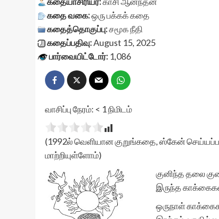
கதையாசிரியர்:
காசி ஆனந்தன்
கதை வகை:
ஒரு பக்கக் கதை
கதைத்தொகுப்பு:
சமூக நீதி
கதைப்பதிவு:
August 15, 2025
பார்வையிட்டோர்:
1,086
வாசிப்பு நேரம்:
< 1
நிமிடம்
(1992ல் வெளியான குறுங்கதை, ஸ்கேன் செய்யப்பட
மாற்றியுள்ளோம்)
குனிந்த தலை குன
இருந்த காக்கைக
ஒருநாள் காக்கைகள