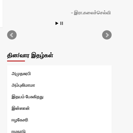
இரா.கலைச்செல்வி
தின/வார இதழ்கள்
அமுதசுரபி
அம்புலிமாமா
இதயம் பேசுகிறது
இன்ஸான்
ஈழகேசரி
ஈழநாடு