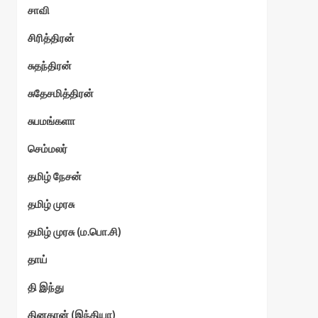
சாவி
சிரித்திரன்
சுதந்திரன்
சுதேசமித்திரன்
சுபமங்களா
செம்மலர்
தமிழ் நேசன்
தமிழ் முரசு
தமிழ் முரசு (ம.பொ.சி)
தாய்
தி இந்து
தினகரன் (இந்தியா)