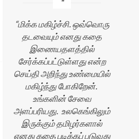
மிக்க மகிழ்ச்சி. ஒவ்வொரு
வண
தடவையும் எனது கதை
இணையதளத்தில்
சி
சேர்க்கப்பட்டுள்ளது என்ற
படி
செய்தி அறிந்து உண்மையில்
மகிழ்ந்து போகிறேன்.
உங்களின் சேவை
அளப்பரியது. உலகெங்கிலும்
மகி
இருக்கும் தமிழர்களால்
எனது கதை படிக்கப் படுவது
கதை