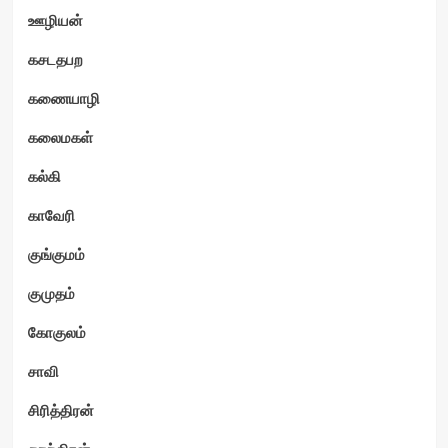
ஊழியன்
கசடதபற
கணையாழி
கலைமகள்
கல்கி
காவேரி
குங்குமம்
குமுதம்
கோகுலம்
சாவி
சிரித்திரன்