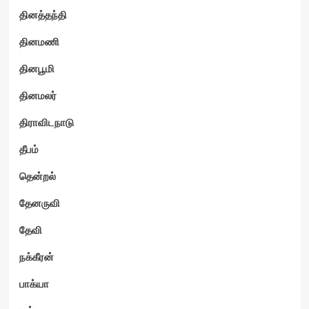
தினத்தந்தி
தினமணி
தினபூமி
தினமலர்
திராவிடநாடு
தீபம்
தென்றல்
தேனருவி
தேவி
நக்கீரன்
பாக்யா