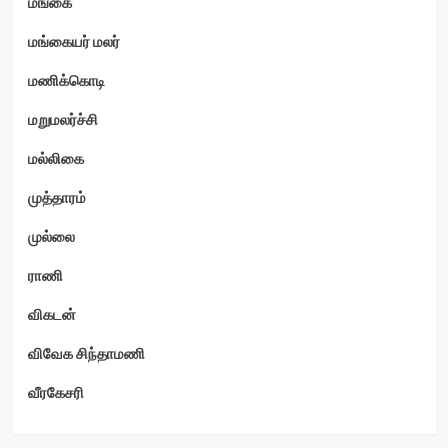
மங்கை
மங்கையர் மலர்
மணிக்கொடி
மறுமலர்ச்சி
மல்லிகை
முத்தாரம்
முல்லை
ராணி
விகடன்
விவேக சிந்தாமணி
வீரகேசரி