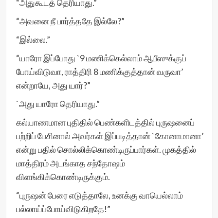
“அதுகூடத் தெரியாது.”
“அவனை நீ பார்த்ததே இல்லே?”
“இல்லை.”
“யாரோ இப்போது `9 மணிக்கெல்லாம் ஆபீஸுக்குப்
போய்விடுவா, ராத்திரி 8 மணிக்குத்தான் வருவா’
என்றாயே, அது யார்?”
`அது யாரோ தெரியாது.”
கல்யாணமான புதிதில் பெண்களிடத்தில் புருஷனைப்
பற்றிப் பேசினால் அவர்கள் இப்படித்தான் `கோனாமானா’
என்று பதில் சொல்லிக்கொண்டிருப்பார்கள். முகத்தில்
மாத்திரம் அடங்காத சந்தோஷம்
விளங்கிக்கொண்டிருக்கும்.
“புருஷன் பேரை எடுத்தாலே, உனக்கு வாயெல்லாம்
பல்லாய்ப்போய்விடுகிறதே!”