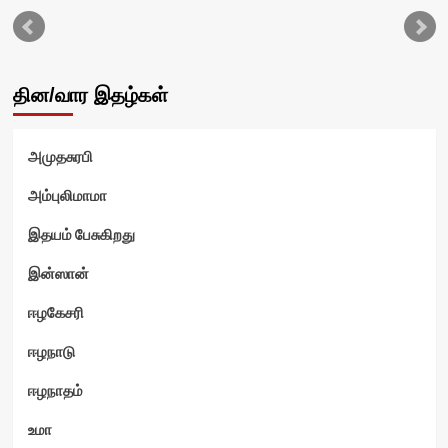
தின/வார இதழ்கள்
அமுதசுரபி
வி
அம்புலிமாமா
இதயம் பேசுகிறது
இன்ஸான்
ஈழகேசரி
ஈழநாடு
ஈழநாதம்
உமா