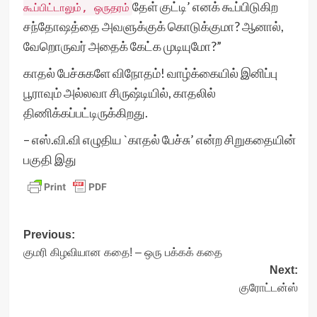
தேள் குட்டி’ எனக் கூப்பிடுகிற
கூப்பிட்டாலும், ஒருதரம்
சந்தோஷத்தை அவளுக்குக் கொடுக்குமா? ஆனால்,
வேறொருவர் அதைக் கேட்க முடியுமோ?”
காதல் பேச்சுகளே விநோதம்! வாழ்க்கையில் இனிப்பு
பூராவும் அல்லவா சிருஷ்டியில், காதலில்
திணிக்கப்பட்டிருக்கிறது.
– எஸ்.வி.வி எழுதிய `காதல் பேச்சு’ என்ற சிறுகதையின்
பகுதி இது
Post
Previous:
குமரி கிழவியான கதை! – ஒரு பக்கக் கதை
navigation
Next:
குரோட்டன்ஸ்