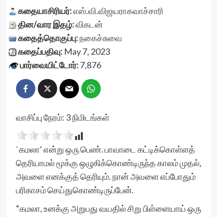
கதையாசிரியர்:
எஸ்.வி.விஜயராகவாச்சாரி
தின/வார இதழ்:
விகடன்
கதைத்தொகுப்பு:
நகைச்சுவை
கதைப்பதிவு:
May 7, 2023
பார்வையிட்டோர்:
7,876
வாசிப்பு நேரம்:
3
நிமிடங்கள்
`கமலா’ என்று ஒரு பெண். பாவாடை கட்டிக்கொள்ளத்
தெரியாமல் மூக்கு ஒழுகிக்கொண்டிருந்த காலம் முதல்,
அவளை எனக்குத் தெரியும். நான் அவளை எப்போதும்
பரிகாசம் செய்துகொண்டிருப்பேன்.
“கமலா, உனக்கு அறுபது வயதில் சிறு பிள்ளையாய் ஒரு