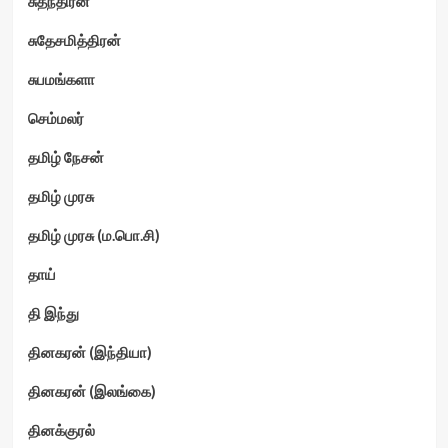
சுதந்திரன்
சுதேசமித்திரன்
சுபமங்களா
செம்மலர்
தமிழ் நேசன்
தமிழ் முரசு
தமிழ் முரசு (ம.பொ.சி)
தாய்
தி இந்து
தினகரன் (இந்தியா)
தினகரன் (இலங்கை)
தினக்குரல்