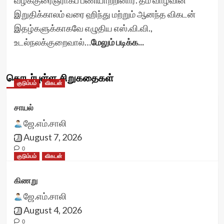
வழக்குரைஞராகப் பணியாற்றினார். தம் வாழ்வின்
இறுதிக்காலம் வரை ஹிந்து மற்றும் ஆனந்த விகடன்
இதழ்களுக்காகவே எழுதிய எஸ்.வி.வி.,
உடல்நலக்குறைவால்…
மேலும் படிக்க...
தொடர்புள்ள சிறுகதைகள்
குடும்பம்
விகடன்
சாயல்
ஜே.எம்.சாலி
August 7, 2026
0
குடும்பம்
விகடன்
கிணறு
ஜே.எம்.சாலி
August 4, 2026
0