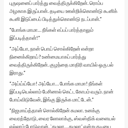
புருஷனைப் பார்த்து வைத்திருக்கிறேன். ரொம்ப
அழகாக இருப்பான். தடியை ஊன்றிக்கொண்டு கூனிக்
கூனி இடுப்பைப் பிடித்துக்கொண்டு நடப்பான்.”
“போங்க மாமா… நீங்கள் எப்பப் பார்த்தாலும்
இப்படித்தான்!”
“அய்யோ, நான் பொய் சொல்கிறேன் என்றா
நினைக்கிறாய்? உண்மையாகப் பார்த்து
வைத்திருக்கிறேன். குழந்தை மாதிரி வாயில் ஒரு பல்
இராது.”
“அய்ய்ய்யோ! அய்யோ… போங்க மாமா! நீங்கள்
இப்படியெல்லாம் பேசினால் கெட்டகோபம் வரும். நான்
போய்விடுவேன், இங்கு இருக்க மாட்டேன்.”
“நிஜமாய்த்தான் சொல்கிறேன் கமலா. உனக்கு
வைரத்தோடு, வைர லோலாக்கு, ஸ்வஸ்திக் வளையல்
எல்லாம் போடுவான். `கமலா… கமலா’ என்று தடியை