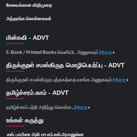
சேவைக்கான விதிமுறை
அந்தரங்க கொள்கைகள்
மின்கவி - ADVT
E-Book / Printed Books வெளியிட அணுகவும்
More
»
திருக்குறள் சமஸ்கிருத மொழிபெயர்ப்பு - ADVT
திருக்குறள் சமஸ்கிருத புத்தகத்தை வாங்க அணுகவும்
More
»
தமிழ்ச்சரம்.காம் - ADVT
தமிழ்ச்சரம் பற்றி அறிந்து கொள்ள...
More
»
உங்கள் கருத்து
எஸ். பாயிஸா அலி
on
எம்.எஸ்.அமானுல்லா