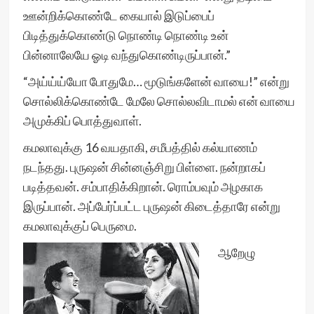
ஊன்றிக்கொண்டே கையால் இடுப்பைப்
பிடித்துக்கொண்டு நொண்டி நொண்டி உன்
பின்னாலேயே ஓடி வந்துகொண்டிருப்பான்.”
“அய்ய்ய்யோ போதுமே… மூடுங்களேன் வாயை!” என்று
சொல்லிக்கொண்டே மேலே சொல்லவிடாமல் என் வாயை
அமுக்கிப் பொத்துவாள்.
கமலாவுக்கு 16 வயதாகி, சமீபத்தில் கல்யாணம்
நடந்தது. புருஷன் சின்னஞ்சிறு பிள்ளை. நன்றாகப்
படித்தவன். சம்பாதிக்கிறான். ரொம்பவும் அழகாக
இருப்பான். அப்பேர்ப்பட்ட புருஷன் கிடைத்தாரே என்று
கமலாவுக்குப் பெருமை.
ஆறேழு