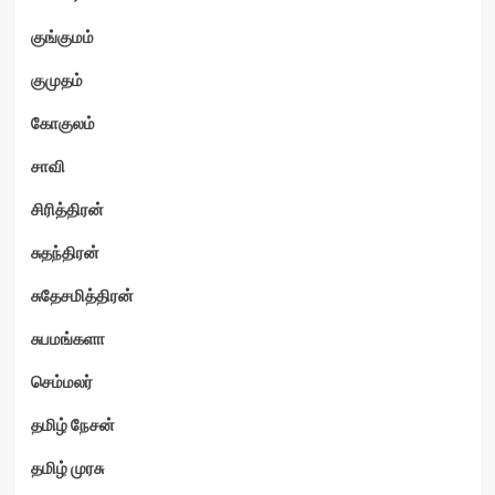
குங்குமம்
குமுதம்
கோகுலம்
சாவி
சிரித்திரன்
சுதந்திரன்
சுதேசமித்திரன்
சுபமங்களா
செம்மலர்
தமிழ் நேசன்
தமிழ் முரசு