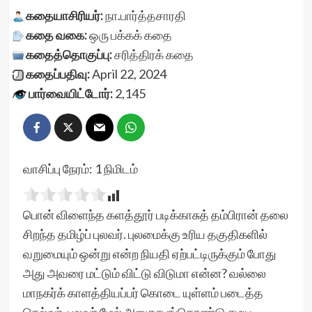
கதையாசிரியர்:
நா.பார்த்தசாரதி
கதை வகை:
ஒரு பக்கக் கதை
கதைத்தொகுப்பு:
சரித்திரக் கதை
கதைப்பதிவு:
April 22, 2024
பார்வையிட்டோர்:
2,145
வாசிப்பு நேரம்:
1
நிமிடம்
பொன் விளைந்த களத்தூர் படிக்காசுத் தம்பிரான் தலை
சிறந்த தமிழ்ப் புலவர். புலமைக்கு உரிய தகுதிகளில்
வறுமையும் ஒன்று என்ற நியதி ஏற்பட்டிருக்கும் போது
அது அவரை மட்டும் விட்டு விடுமா என்ன? வல்லை
மாநகர்க் காளத்தியப்பர் கொடை யுள்ளம் படைத்த