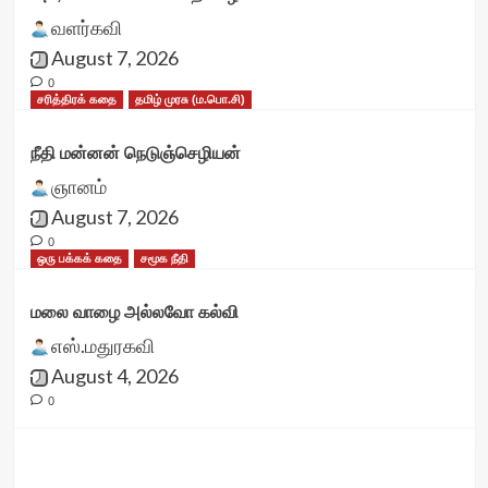
வளர்கவி
August 7, 2026
0
சரித்திரக் கதை
தமிழ் முரசு (ம.பொ.சி)
நீதி மன்னன் நெடுஞ்செழியன்
ஞானம்
August 7, 2026
0
ஒரு பக்கக் கதை
சமூக நீதி
மலை வாழை அல்லவோ கல்வி
எஸ்.மதுரகவி
August 4, 2026
0