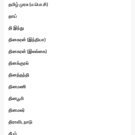
தமிழ் முரசு (ம.பொ.சி)
தாய்
தி இந்து
தினகரன் (இந்தியா)
தினகரன் (இலங்கை)
தினக்குரல்
தினத்தந்தி
தினமணி
தினபூமி
தினமலர்
திராவிடநாடு
தீபம்