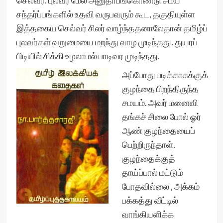
செல்வர். புலவர் மேல் அனுதாபங்கொண்டு சமய
சந்தர்ப்பங்களில் உதவி வருபவரும் கூட, தகுதியுள்ள
இத்தகைய செல்வர் சிலர் வாழ்ந்ததனாலேதான் தமிழ்ப்
புலவர்கள் வறுமையை மறந்து வாழ முடிந்தது. துயரப்
பிடியில் சிக்கி உழலாமல் பாடிவர முடிந்தது.
அப்போது படிக்காசுக்குக்
குழந்தை பிறந்திருந்த
சமயம். அவர் மனைவி
தங்கச் சிலை போல் ஓர்
ஆண் குழந்தையைப்
பெற்றிருந்தாள்.
குழந்தைக்குத்
தாய்ப்பால் மட்டும்
போதவில்லை , அக்கம்
பக்கத்து வீட்டில்
வாங்கியளிக்க