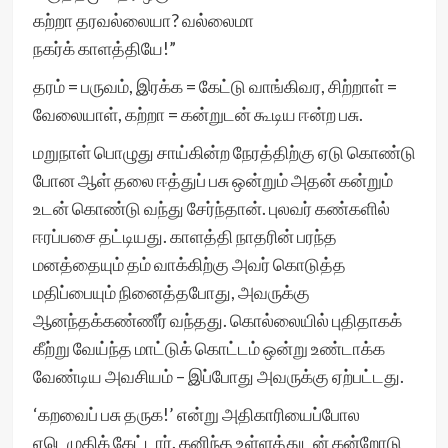
கற்றா தரவல்லையா? வல்லைமா
நகர்க் காளத்தியே!”
தரம் = பருவம், இரக்க = கேட்டு வாங்கிவர, சிற்றாள் =
வேலையாள், கற்றா = கன்றுடன் கூடிய ஈன்ற பசு.
மறுநாள் பொழுது சாய்கின்ற நேரத்திற்கு ஏடு கொண்டு
போன ஆள் தலை ஈத்துப் பசு ஒன்றும் அதன் கன்றும்
உடன் கொண்டு வந்து சேர்ந்தான். புலவர் கண்களில்
ஈரப்பசை தட்டியது. காளத்தி நாதரின் பரந்த
மனத்தையும் தம் வாக்கிற்கு அவர் கொடுத்த
மதிப்பையும் நினைத்தபோது, அவருக்கு
ஆனந்தக்கண்ணீர் வந்தது. கொல்லையில் புதிதாகக்
கீற்று வேய்ந்த மாட்டுக் கொட்டம் ஒன்று உண்டாக்க
வேண்டிய அவசியம் – இப்போது அவருக்கு ஏற்பட்டது.
‘கறவைப் பசு தருக!’ என்று அதிகாரியைப்போல
ஏடெழுதிக் கேட்டார். கனிந்த உள்ளத்துடன் கன்றோடு