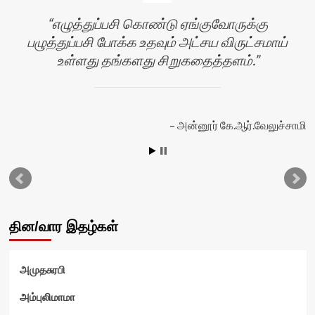
எழுத்துப்பசி கொண்டு ஏங்குவோருக்கு
பழுத்துப்பசி போக்க உதவும் அட்சய விருட்சமாய்
உள்ளது தங்களது சிறுகதைத்தளம்.
அன்னூர் கே.ஆர்.வேலுச்சாமி
தின/வார இதழ்கள்
அமுதசுரபி
வி
அம்புலிமாமா