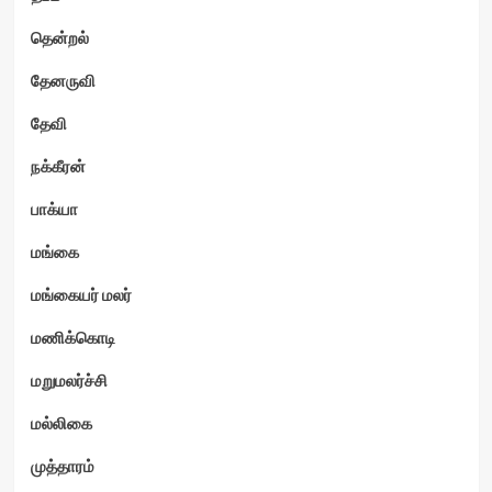
தென்றல்
தேனருவி
தேவி
நக்கீரன்
பாக்யா
மங்கை
மங்கையர் மலர்
மணிக்கொடி
மறுமலர்ச்சி
மல்லிகை
முத்தாரம்