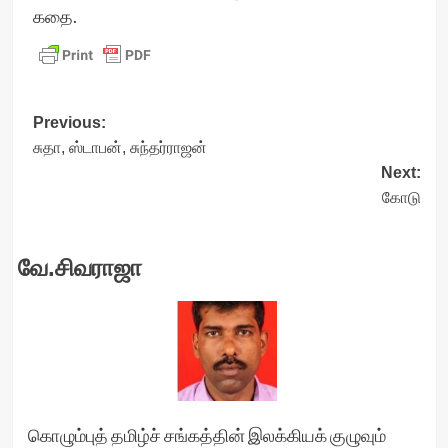
கதை.
Post
Previous:
சுதா, ஸ்டாபன், சுந்தர்ராஜன்
navigation
Next:
கோடு
வே.சிவராஜா
கொழும்புத் தமிழ்ச் சங்கத்தின் இலக்கியக் குழுவும்