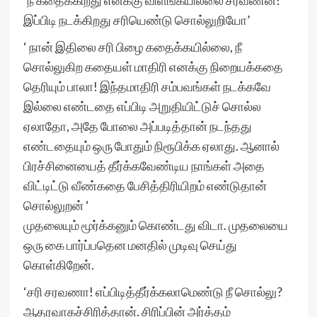
‘நீ கதைக்கிறது எனக்கு விளங்கயில்லை சரவணன்!
இப்பிடி நடக்கிறது சரியெண்டு சொல்லுறியோ’
‘ நான் இதிலை சரி பிழை கதைக்கயில்லை, நீ
சொல்லுகிற கதையள் மாதிரி எனக்கு நிறையக்கதை
தெரியும் பாலா! இந்தமாதிரி சம்பவங்கள் நடக்கவே
இல்லை எண்டதை எப்பிடி அறுதியிட்டுச் சொல்ல
ஏலாதோ, அதே போலை அப்படித்தான் நடந்தது
எண்டதையும் ஒரு போதும் நிரூபிக்க ஏலாது. ஆனால்
பிரச்சினையைத் தீர்க்கவேண்டிய நாங்கள் அதை
விட்டிட்டு வீண்கதை பேசித்திரியிறம் எண்டுதான்
சொல்லுறன் ‘
முதலையும் மூர்க்கனும் கொண்டது விடா. முதலையை
ஒரு கை பார்ப்பதென மனதில் முடிவு செய்து
கொள்கிறேன்.
‘சரி சரவணா! எப்பிடித்தீர்க்கலாமெண்டு நீ சொல்லு?
ஆதரவாகச்சிரித்தான். சிரிப்பின் அர்த்தம்