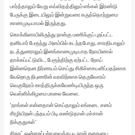
பார்த்தாலும் வேறு எவ்விதத்திலும் எங்கள் இரண்டு
பேருக்கு இடையிலும் இன்றுவரை கருத்தொற்றுமை
காணமுடியாமல் இருந்தது.
கொக்கிளாயிலிருந்து நான்கு மணிக்குப் புறப்பட்ட
தனியார் பேரூந்து அளம்பில் கடந்தபோது, சாரதியாலும்
நடத்துனராலும் இனங்காணமுடியாத நோயினால்
தாக்கப்பட்டுவிட, பேரூந்திற்கு ஏற்பட்ட நோய்
இன்னதென நிர்ணயம் செய்து சிகிச்சையளிப்பதற்காக
வேறொரு நிபுணரின் வரவிற்காக தெருவோரம்
வெகுநேரம் காத்திருக்கவேண்டியிருந்த ஒரு
வெள்ளிக்கிழமை மாலை வேளை.
‘நாங்கள் என்னதான் செய்தாலும் எங்கடை சனம்
சீரழியிறன் பந்தயம் பிடி எண்டுதான் மச்சான்
நிக்குதுகள்’
சிகரட் ஒன்றைப்பற்ற வைத்தபடி நான் கதையை