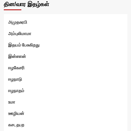
தின/வார இதழ்கள்
அமுதசுரபி
அம்புலிமாமா
இதயம் பேசுகிறது
இன்ஸான்
ஈழகேசரி
ஈழநாடு
ஈழநாதம்
உமா
ஊழியன்
கசடதபற