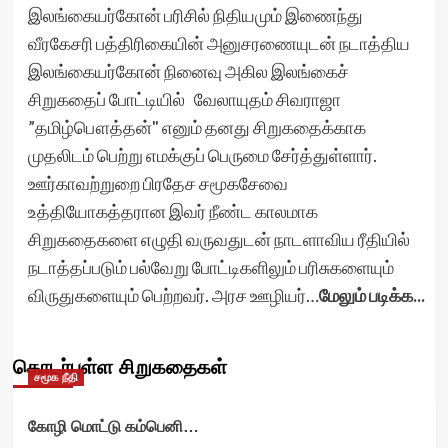
இலங்கையர்கோன் பரிசில் நிதியமும் இணைந்து
வீரகேசரி பத்திரிகையின் அனுசரணையுடன் நடாத்திய
இலங்கையர்கோன் நினைவு அகில இலங்கைச்
சிறுகதைப் போட்டியில் வேலாயுதம் சிவராஜா
”தமிழ்பௌத்தன்" எனும் தனது சிறுகதைக்காக
முதலிடம் பெற்று எமக்குப் பெருமை சேர்த்துள்ளார்.
ஊர்காவற்றுறை பிரதேச சமூகசேவை
உத்தியோகத்தரான இவர் நீண்ட காலமாக
சிறுகதைகளை எழுதி வருவதுடன் நாடளாவிய ரீதியில்
நடாத்தப்படும் பல்வேறு போட்டிகளிலும் பரிசுகளையும்
விருதுகளையும் பெற்றவர். அரச ஊழியர்…
மேலும் படிக்க...
தொடர்புள்ள சிறுகதைகள்
சமூக நீதி
கோழி மொட்டு கம்பெனி…