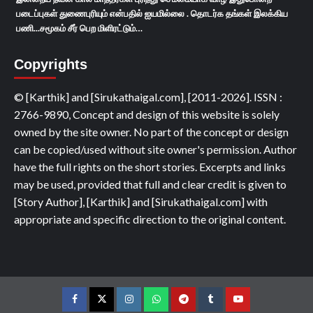
படைப்புகள் துணைபுரியும் என்பதில் ஐயமில்லை . தொடர்க தங்கள் இலக்கிய
பணி...சமூகம் சீர் பெற மிளிரட்டும்…
Copyrights
© [Karthik] and [Sirukathaigal.com], [2011-2026]. ISSN :
2766-9890, Concept and design of this website is solely
owned by the site owner. No part of the concept or design
can be copied/used without site owner's permission. Author
have the full rights on the short stories. Excerpts and links
may be used, provided that full and clear credit is given to
[Story Author], [Karthik] and [Sirukathaigal.com] with
appropriate and specific direction to the original content.
Facebook
Twitter
Instagram
Whatsapp
Telegram
Tumblr
YouTube