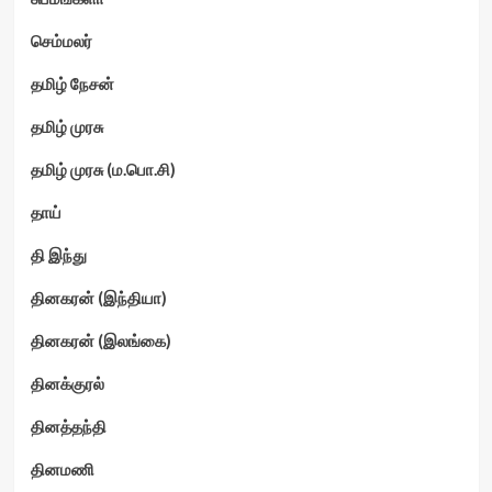
செம்மலர்
தமிழ் நேசன்
தமிழ் முரசு
தமிழ் முரசு (ம.பொ.சி)
தாய்
தி இந்து
தினகரன் (இந்தியா)
தினகரன் (இலங்கை)
தினக்குரல்
தினத்தந்தி
தினமணி