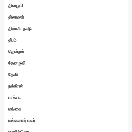
தினபூமி
தினமலர்
திராவிடநாடு
தீபம்
தென்றல்
தேனருவி
தேவி
நக்கீரன்
பாக்யா
மங்கை
மங்கையர் மலர்
மணிக்கொடி