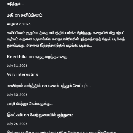
எடுத்துச்…
மதி
on
சனிப்பிணம்
August 2, 2026
சனிப்பிணம் குறும்படத்தை சமீபத்தில் பார்க்க நேர்ந்தது. கதையின் மீது ஏற்பட்ட
ஆர்வம் அதனை உருவாக்கிய கதையாசிரியரின் புத்தகத்தைத் தேடிப் படிக்கத்
தூண்டியது. அதனை இந்தத்தளத்தில் வழங்கி, படிக்க…
Keerthika
on
எழுத மறந்த கதை
July 31, 2026
Very interesting
மணிராம் கார்த்திக்
on
பணம் பத்தும் செய்யும்…
July 30, 2026
நன்றி விஷ்ணு அவர்களுக்கு...
இலட்சுமி
on
வேற்றுமையில் ஒற்றுமை
July 26, 2026
இன்றைய நவீன கால மாந்தர்கள் புரிந்து செம்மையாக வாழ இதுபோன்ற