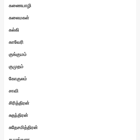
கணையாழி
கலைமகள்
கல்கி
காவேரி
குங்குமம்
குமுதம்
கோகுலம்
சாவி
சிரித்திரன்
சுதந்திரன்
சுதேசமித்திரன்
சுபமங்களா