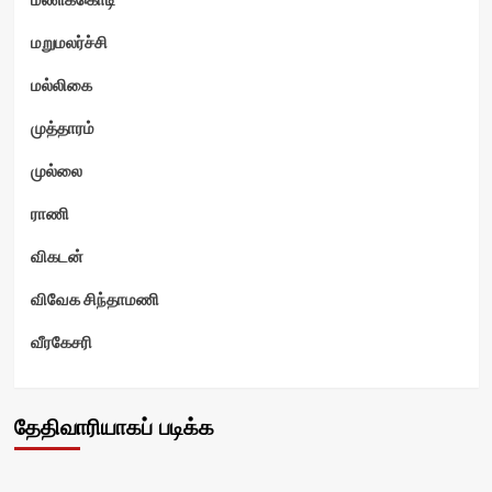
மறுமலர்ச்சி
மல்லிகை
முத்தாரம்
முல்லை
ராணி
விகடன்
விவேக சிந்தாமணி
வீரகேசரி
தேதிவாரியாகப் படிக்க