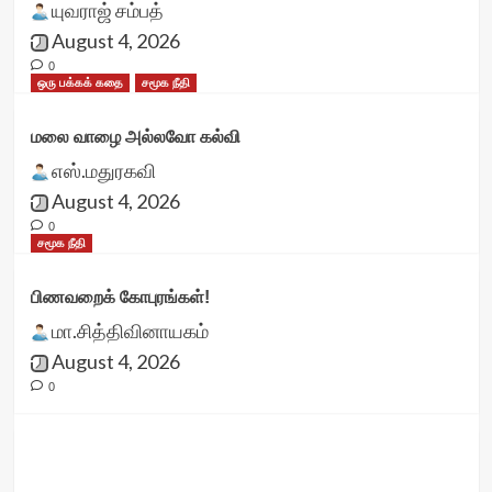
யுவராஜ் சம்பத்
August 4, 2026
0
ஒரு பக்கக் கதை
சமூக நீதி
மலை வாழை அல்லவோ கல்வி
எஸ்.மதுரகவி
August 4, 2026
0
சமூக நீதி
பிணவறைக் கோபுரங்கள்!
மா.சித்திவினாயகம்
August 4, 2026
0