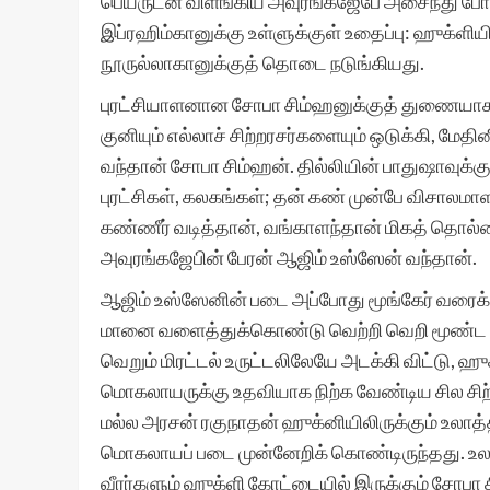
பெயருடன் விளங்கிய அவுரங்கஜேபே அசைந்து ப
இப்ரஹிம்கானுக்கு உள்ளுக்குள் உதைப்பு: ஹுக்
நூருல்லாகானுக்குத் தொடை நடுங்கியது.
புரட்சியாளனான சோபா சிம்ஹனுக்குத் துணையாக
குனியும் எல்லாச் சிற்றரசர்களையும் ஒடுக்கி, மே
வந்தான் சோபா சிம்ஹன். தில்லியின் பாதுஷாவுக்குத
புரட்சிகள், கலகங்கள்; தன் கண் முன்பே விசாலம
கண்ணீர் வடித்தான், வங்காளந்தான் மிகத் தொல்லை
அவுரங்கஜேபின் பேரன் ஆஜிம் உஸ்ஸேன் வந்தான்.
ஆஜிம் உஸ்ஸேனின் படை அப்போது மூங்கேர் வரைக்கு
மானை வளைத்துக்கொண்டு வெற்றி வெறி மூண்ட 
வெறும் மிரட்டல் உருட்டலிலேயே அடக்கி விட்டு,
மொகலாயருக்கு உதவியாக நிற்க வேண்டிய சில சிற்
மல்ல அரசன் ரகுநாதன் ஹுக்னியிலிருக்கும் உலாத்
மொகலாயப் படை முன்னேறிக் கொண்டிருந்தது. உலாந
வீரர்களும் ஹுக்ளி கோட்டையில் இருக்கும் சோபா 