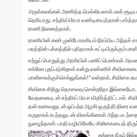
அருங்கலங்கள் அணித்த மெல்லியலாள் மலர் சூடிய 
தெரியாது. சந்திரப்பிரபா வண்டியைத்தான் பார்த்த
ராணி நினைத்தாள்.
ராணியின் கண் முன்பே ரகசியம் நிரம்பிய அந்தச்
மரத்தின் பக்கத்தில் புதிதாகக் கட்டியிருக்கு
சற்றுப் பொறுத்து அரசியின் பணிப் பெண்கள் அவ
எங்கோ புறப்படுகிறாள் என்று எண்ணிச் சிவிகைய
மாளிகைக்குச்செல்லுங்கள்!” என்றாள், சிவிகை சு
சிவிகை சிறிது தொலைவு சென்றதோ இல்லையோ, இ
வேதனையுடன் சந்திரப் பிரபா விதிர்த்திட்டாள். ச
தன் கணவனுடன் ஒப்பற்ற அழகி ஒருத்தி திரை வண்
கருநாகக் கூந்தலுடன் விளங்கினாள் அந்த மடந்தை
நுழைந்தான். பாதி வழியிலேயே சிலிகையைத் திருப்ப
கங்கை நீரும் இ