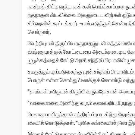
ரகசியத் திட்டி வழியாகத் தன் மெய்க்காப்பாளருட
ரகுநாதன் விடவில்லை. அவனுடைய வீரர்கள் ஓடுபவர்
சிம்ஹனின் கூட்டத்தார், உடன் எடுத்துச் சென்ற ந
சென்றனர்.
வெற்றியுடன் திரும்பிய ரகுநாதனுடன் எத்தனைய
விஷ்ணுபுரத்துக் கோட்டையை அடைந்தன. ஜய கோஷ
முழக்கத்தைக் கேட்டு அரசி சந்திரப் பிரபாவின் முகம
சமருக்குப் புறப்படுவதற்கு முன் சந்திரப் பிரபாவிட
பொருள் என்ன சொல்லு? உனக்குக் கொண்டு வந்து த
“தாங்கள் உயிருடன் திரும்பி வருவதே தான் அடையும்
“வாகைமாலை அணிந்து வரும் கணவனிடமிருந்து நீ
மௌனமா யிருந்தாள் சந்திரப் பிரபா. சிறிது நேர
கையில் கொடுத்தாள், “புனித கங்கையின் நீரை இத
இதைக் கேட்டு ரகுநாதன் மகிழ்ச்சி எய்தினான். பு