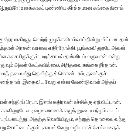
ஆருயிரே! உனக்காகப் புண்ணிய தீர்த்தமான கங்கை நீரைக்
கு நேரமாகிறது. வெற்றி முழக்க மெல்லாம் நின்று விட்டன. தன்
டிருந்தாள் அரசன் வரவை எதிர்நோக்கி. பூங்காவி னூடே அவன்
ள்ள கலசமிருக்கும்: மறக்காமல் தன்னிடம் வருவான் என்று
வும் அவள் கேட்கவில்லை. சிறிதளவு கங்கை நீர்தான்.
த் தலை மீது தெளித்துக் கொண்டால், தனக்குச்
னைத்தாள். இதைவிட வேறு என்ன வேண்டுவாள் அந்தப்
ந்திரப் பிரபா. இளங் கதிரவன் உச்சிக்கு ஏறிவிட்டான்.
ரக் காவினூடே வடிவழகனான கொழுந் னுடைய நிழல் கூடப்
பரப்படைந்து. அதற்கு வெளியிலும், சற்றுத் தொலைவு வந்து
ொன்று கோட்டைக்குள் புகாமல் வேறு வழியாகச் செல்வதைக்