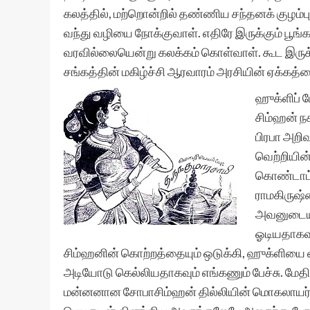
கலத்தில், மற்றொன்றில் தண்ணிய சந்தனக் குழம்ப
வந்து வழியை நோக்குவாள். எதிரே இருக்கும் பூங
வரவில்லையென்று கலக்கம் கொள்வாள். கூட இருக்க
சங்கத்தின் மகிழ்ச்சி ஆரவாரம் அரசியின் ஏக்கத்தைப
ஹுக்ளிப் 
சிம்ஹன் நக
பிரபா அறி
வெற்றியின
கொண்டாட்ட
ராமகிருஷ்
அவனுடைய ம
ஓடியதாகவு
சிம்ஹனின் கொற்றத்தையும் ஒடுக்கி, ஹுக்ளிய
அடியோடு கெல்லியதாகவும் எங்கணும் பேச்சு. மேதின
மன்னனான சோபாசிம்ஹன் தில்லியின் மொகலாயர்களையே