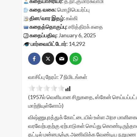
கதையாசிரியர்:
த.நா.குமாரசுவாமி
கதை வகை:
மொழிபெயர்ப்பு
தின/வார இதழ்:
கல்கி
கதைத்தொகுப்பு:
சரித்திரக் கதை
கதைப்பதிவு:
January 6, 2025
பார்வையிட்டோர்:
14,292
வாசிப்பு நேரம்:
7
நிமிடங்கள்
(1957ல் வெளியான சிறுகதை, ஸ்கேன் செய்யப்பட்ட
மாற்றியுள்ளோம்)
விஷ்ணுபுரத்துக் கோட்டையில் உள்ள அரச மாளிகை
வரவேற்பதற்கு ஏற்பாடுகள் செய்து கொண்டிருந்தாள் 
தட்டில் மன்னருக்கு அணிவிக்க வேண்டிய நறுமண மா