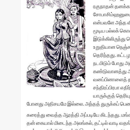
ரகுநாதன் தனக்க
சோபாசிம்ஹனுடைய
என்பவளே அந்த விந
மூடிய பல்லக் கொன
இடுக்கிலிருந்து 
உறுதியான நெஞ்சம
தெரிந்தது. கட்ட
நடமிடும் போது 
கண்டுவானத்து அம
வனப்பினாளைத் தள
சந்திரப்பிரபா எதி
யாருக்குத் தெரிய
போனது அதிசயமே இல்லை. அந்தத் துருக்கப் பெண்
கரைத்து வைத்த ஆரத்தி அப்படியே கிடந்தது. மங்கள
தன் கையால் மிடைந்த அலங்கல், தட்டில் வாடி வதங