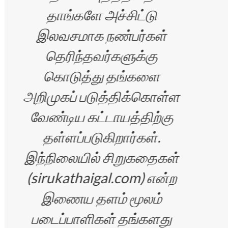
ரதி
தாங்களே அச்சிட்டு
இலவசமாக நண்பர்கள்
தெரிந்தவர்களுக்கு
கொடுத்து தங்களை
விள
அறிமுகப் படுத்திக்கொள்ள
வேண்டிய கட்டாயத்திற்கு
சிற
தள்ளப்படுகிறார்கள்.
ம
இந்நிலையில் சிறுகதைகள்
(sirukathaigal.com) என்ற
இணைய தளம் மூலம்
படைப்பாளிகள் தங்களது