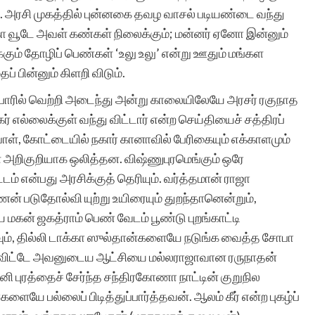
ு. அரசி முகத்தில் புன்னகை தவழ வாசல் படியண்டை வந்து
்கா வூடே அவள் கண்கள் நிலைக்கும்; மன்னர் ஏனோ இன்னும்
ும் தோழிப் பெண்கள் ‘உலு உலு’ என்று ஊதும் மங்கள
் பின்னும் கிளறி விடும்.
போரில் வெற்றி அடைந்து அன்று காலையிலேயே அரசர் ரகுநாத
ர் எல்லைக்குள் வந்து விட்டார் என்ற செய்தியைச் சத்திரப்
வாள், கோட்டையில் நகார் கானாவில் பேரிகையும் எக்காளமும்
் அறிகுறியாக ஒலித்தன. விஷ்ணுபுரமெங்கும் ஒரே
ம் என்பது அரசிக்குத் தெரியும். வர்த்தமான் ராஜா
ணன் படுதோல்வி யுற்று உயிரையும் துறந்தானென்றும்,
கன் ஜகத்ராம் பெண் வேடம் பூண்டு புறங்காட்டி
ம், தில்லி டாக்கா ஸுல்தான்களையே நடுங்க வைத்த சோபா
ை விட்டே அவனுடைய ஆட்சியை மல்லராஜாவான ரருநாதன்
ி புரத்தைச் சேர்ந்த சந்திரகோணா நாட்டின் குறுநில
 பல்லைப் பிடித்துப்பார்த்தவன். ஆலம் கீர் என்ற புகழ்ப்