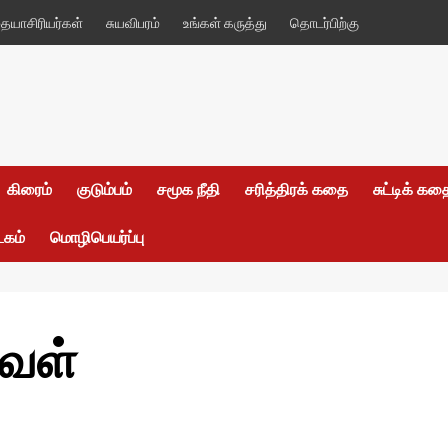
யாசிரியர்கள்
சுயவிபரம்
உங்கள் கருத்து
தொடர்பிற்கு
கிரைம்
குடும்பம்
சமூக நீதி
சரித்திரக் கதை
சுட்டிக் க
டகம்
மொழிபெயர்ப்பு
தவள்