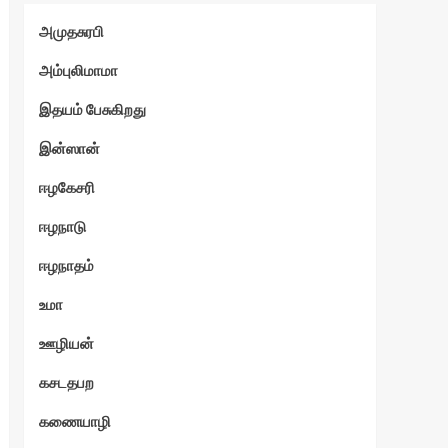
அமுதசுரபி
அம்புலிமாமா
இதயம் பேசுகிறது
இன்ஸான்
ஈழகேசரி
ஈழநாடு
ஈழநாதம்
உமா
ஊழியன்
கசடதபற
கணையாழி