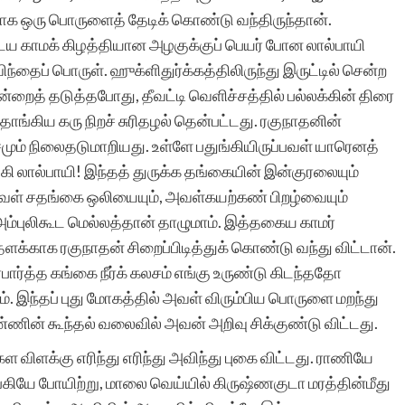
ாக ஒரு பொருளைத் தேடிக் கொண்டு வந்திருந்தான்.
 காமக் கிழத்தியான அழகுக்குப் பெயர் போன லால்பாயி
்தைப் பொருள். ஹுக்ளிதுர்க்கத்திலிருந்து இருட்டில் சென்ற
்றைத் தடுத்தபோது, தீவட்டி வெளிச்சத்தில் பல்லக்கின் திரை
தொங்கிய கரு நிறச் சுரிதழல் தென்பட்டது. ரகுநாதனின்
ும் நிலைதடுமாறியது. உள்ளே பதுங்கியிருப்பவள் யாரெனத்
ழகி லால்பாயி! இந்தத் துருக்க தங்கையின் இன்குரலையும்
அவள் சதங்கை ஒலியையும், அவள்கயற்கண் பிறழ்வையும்
்புலிகூட மெல்லத்தான் தாழுமாம். இத்தகைய காமர்
க்காக ரகுநாதன் சிறைப்பிடித்துக் கொண்டு வந்து விட்டான்.
ர்பார்த்த கங்கை நீர்க் கலசம் எங்கு உருண்டு கிடந்ததோ
ும். இந்தப் புது மோகத்தில் அவள் விரும்பிய பொருளை மறந்து
ணின் கூந்தல் வலைவில் அவன் அறிவு சிக்குண்டு விட்டது.
 விளக்கு எரிந்து எரிந்து அவிந்து புகை விட்டது. ராணியே
்கியே போயிற்று, மாலை வெய்யில் கிருஷ்ணகுடா மரத்தின்மீது