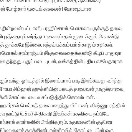
ோனான். வங்காள ஸுபேதார் (மாகாணத் தலைவன்)
ளியின் போஜ்தார் (படைக் காவலன்) கோழையான
வணக்கம்..தங்களது
 நின்றவன் பட்டானிய ரஹிம்கான், மொகலாயருக்குத் தலை
சிறுகதைகள் தளம்
தினிபுரத்தையும் வர்த்தமானையும் தன் குடைக்குள் கொண்டு
் தூக்கமே இல்லை. எந்தப் பக்கம் பார்த்தாலும் சதிகள்,
பார்த்தேன். எனது இரண்டு
ாளமொகல் சாம்ராஜ்யம் சீர்குலைவதைக்கண்டு கிழப் பாதுஷா
கதைகளும் கூட இருந்தது.
 தந்தது. புதுப் படையுடன், வங்கத்தின் புதிய ஸுபேதாராக
மிக்க மகிழ்ச்சி…நல்ல
முயற்சி.. வாழ்த்துக்கள்..
ம் வந்து ஓரிடத்தில் இளைப்பாறப் பாடி இறங்கியது. வர்த்த
ரோபா சிம்ஹன் ஹுக்ளியின் படைத் தலைவன் நூருல்லாவை,
நன்றி.
 ஹுக்ளி கோட்டையை வசப்படுத்திக் கொண்டான்.
றரசர்கள் மெல்லத் தலைமறைந்து விட்டனர். விஷ்ணுபுரத்தின்
தா நாட்டு (டச்சு) அதிகாரி இவர்கள் உதவியை நம்பியே
்தாக் காரர்களின் பீரங்கிகளும், ரகுநாதனின் குதிரை
சிம்ஹனைக் கலக்கினர். நள்ளிரவில், கோட் டையின் ஒரு