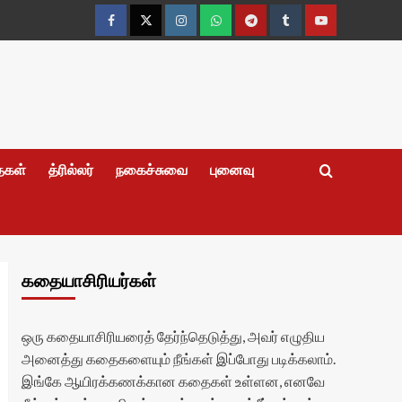
Facebook
Twitter
Instagram
Whatsapp
Telegram
Tumblr
YouTube
தைகள்
த்ரில்லர்
நகைச்சுவை
புனைவு
கதையாசிரியர்கள்
ஒரு கதையாசிரியரைத் தேர்ந்தெடுத்து, அவர் எழுதிய
அனைத்து கதைகளையும் நீங்கள் இப்போது படிக்கலாம்.
இங்கே ஆயிரக்கணக்கான கதைகள் உள்ளன, எனவே