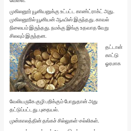
வேலை.
முகிலனூர் யூனியனுக்கு உட்பட்ட காண்ட்ராக்ட் அது.
முகிலனூரில் யூனியன் ஆஃபிஸ் இருந்தது. காவல்
நிலையம் இருந்தது. நமக்கு இங்கு உதவாத வேறு
சிலவும் இருந்தன.
தட்டான்
காட்டு
ஓரமாக
வேலியருகே குழி பறிக்கும் போதுதான் அது
தட்டுப்பட்டது. புதையல்.
முன்காலத்தின் தங்கச் சில்லுகள்-சல்லிகள்.