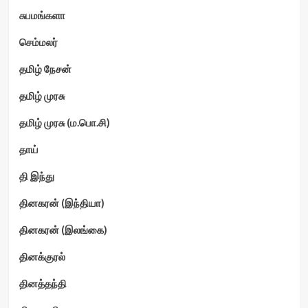
சுபமங்களா
செம்மலர்
தமிழ் நேசன்
தமிழ் முரசு
தமிழ் முரசு (ம.பொ.சி)
தாய்
தி இந்து
தினகரன் (இந்தியா)
தினகரன் (இலங்கை)
தினக்குரல்
தினத்தந்தி