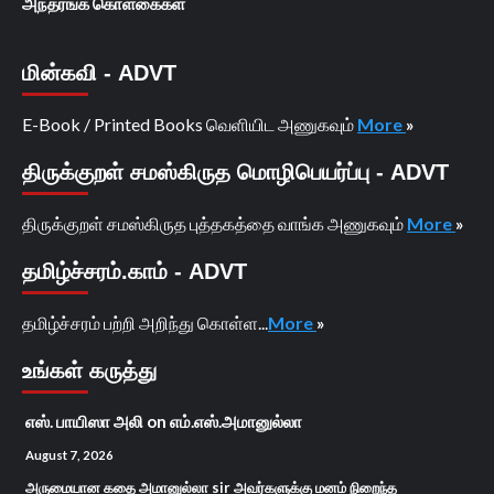
அந்தரங்க கொள்கைகள்
மின்கவி - ADVT
E-Book / Printed Books வெளியிட அணுகவும்
More
»
திருக்குறள் சமஸ்கிருத மொழிபெயர்ப்பு - ADVT
திருக்குறள் சமஸ்கிருத புத்தகத்தை வாங்க அணுகவும்
More
»
தமிழ்ச்சரம்.காம் - ADVT
தமிழ்ச்சரம் பற்றி அறிந்து கொள்ள...
More
»
உங்கள் கருத்து
எஸ். பாயிஸா அலி
on
எம்.எஸ்.அமானுல்லா
August 7, 2026
அருமையான கதை அமானுல்லா sir அவர்களுக்கு மனம் நிறைந்த