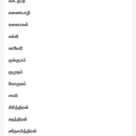
கசடதபற
கணையாழி
கலைமகள்
கல்கி
காவேரி
குங்குமம்
குமுதம்
கோகுலம்
சாவி
சிரித்திரன்
சுதந்திரன்
சுதேசமித்திரன்