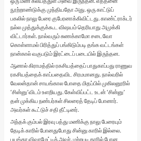
ஒரு மண் கலயத்துள் அவை இருந்தன. எத்தனை
நூற்றாண்டுக்கு முந்தியதோ அது. ஒரு காட்டுப்
பகலில் நாலு பேரை குபேரனாக்கிவிட்டது. காண்ட்ராக்டர்
நல்ல முத்துக்குக்கூட விஷயம் தெரியாது அமுக்கி
விட்டார்கள். நால்வரும் சுணக்காமோ சடைவோ
கொள்ளாமல் பிரித்துப் பங்கிடும்படி தங்க வட்டங்கள்
நான்கால் வகுபடும் இரட்டைப் படையில் இருந்தன.
ஆனால் கிராமத்தில் ரகசியத்தைப் பாதுகாப்பது ராணுவ
ரகசியத்தைக் காப்பதைவிட சிரமமானது. நால்வரில்
வேலன்தான் சாயங்கால போதை மிதப்பில் முகிலனூரில்
‘சின்னு’விடம் உளறியது. கேள்விப்பட்ட உடன் ‘சின்னு’
தன் முக்கிய நண்பர்கள் சிலரைத் தேடிப் போனார்.
அவர்கள் கூட்டுச் சதி தீட்டினர்.
அந்தக் கும்பல் இரவு பத்து மணிக்கு நாலு பேரையும்
தேடிக் காரில் போனதுபோது சின்னு காரில் இல்லை.
பயங்கர விவரமேட்டிக் அவர். மற்றபடி காரில் போன