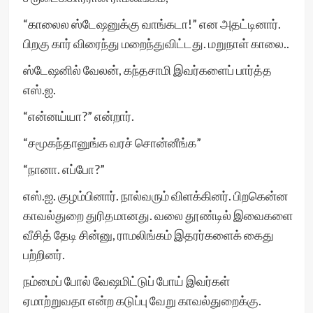
“காலைல ஸ்டேஷனுக்கு வாங்கடா!” என அதட்டினார்.
பிறகு கார் விரைந்து மறைந்துவிட்டது. மறுநாள் காலை..
ஸ்டேஷனில் வேலன், கந்தசாமி இவர்களைப் பார்த்த
எஸ்.ஐ.
“என்னய்யா?” என்றார்.
“சமூகந்தானுங்க வரச் சொன்னீங்க”
“நானா. எப்போ?”
எஸ்.ஐ. குழம்பினார். நால்வரும் விளக்கினர். பிறகென்ன
காவல்துறை துரிதமானது. வலை தூண்டில் இவைகளை
வீசித் தேடி சின்னு, ராமலிங்கம் இதரர்களைக் கைது
பற்றினர்.
நம்மைப் போல் வேஷமிட்டுப் போய் இவர்கள்
ஏமாற்றுவதா என்ற கடுப்பு வேறு காவல்துறைக்கு.