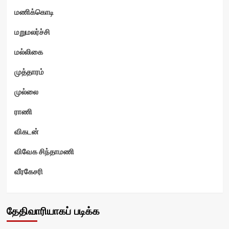
மணிக்கொடி
மறுமலர்ச்சி
மல்லிகை
முத்தாரம்
முல்லை
ராணி
விகடன்
விவேக சிந்தாமணி
வீரகேசரி
தேதிவாரியாகப் படிக்க