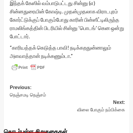
இந்தக் கேஸில் வம்பாடுபட்டது சின்னு (எ)
சின்னதுரையின் கோஷ்டி. முதன்முதலாக விராடபுரம்
கோர்ட்டுக்குப் போகும்போது காரின் பின்ஸீட்டிலிருந்த
ராமலிங்கத்தின் பிடரியில் சின்னு ‘பொடங்’ கென ஒன்று
போட்டார்.
“காரியத்தக் கெடுத்த பாவி! நடிக்கறதுன்னாலும்
அளவாத்தான் நடிக்கணும்டா.”
Post
Previous:
நெஞ்சமடி நெஞ்சம்
navigation
Next:
விலை போகும் நம்பிக்கை
தொடர்புள்ள சிறுகதைகள்