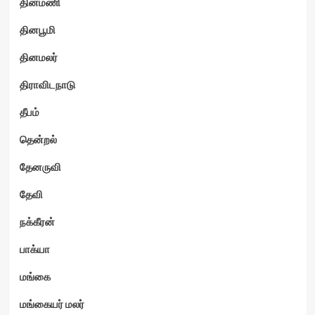
தினமணி
தினபூமி
தினமலர்
திராவிடநாடு
தீபம்
தென்றல்
தேனருவி
தேவி
நக்கீரன்
பாக்யா
மங்கை
மங்கையர் மலர்