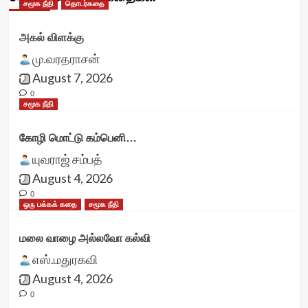
சமூக நீதி
தொடர்கதை
அகல் விளக்கு
மு.வரதராசன்
August 7, 2026
0
சமூக நீதி
கோழி மொட்டு கம்பெனி…
யுவராஜ் சம்பத்
August 4, 2026
0
ஒரு பக்கக் கதை
சமூக நீதி
மலை வாழை அல்லவோ கல்வி
எஸ்.மதுரகவி
August 4, 2026
0