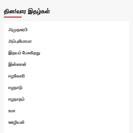
தின/வார இதழ்கள்
அமுதசுரபி
அம்புலிமாமா
இதயம் பேசுகிறது
இன்ஸான்
ஈழகேசரி
ஈழநாடு
ஈழநாதம்
உமா
ஊழியன்