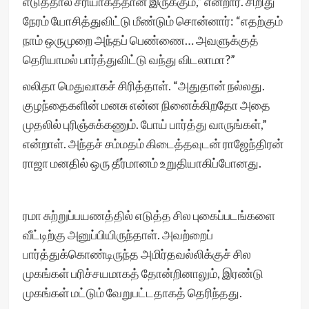
எடுத்தால் சரியாகத்தான் இருக்கும்,” என்றார். சிறிது
நேரம் யோசித்துவிட்டு மீண்டும் சொன்னார்: “எதற்கும்
நாம் ஒருமுறை அந்தப் பெண்ணை… அவளுக்குத்
தெரியாமல் பார்த்துவிட்டு வந்து விடலாமா?”
லலிதா மெதுவாகச் சிரித்தாள். “அதுதான் நல்லது.
குழந்தைகளின் மனசு என்ன நினைக்கிறதோ அதை
முதலில் புரிஞ்சுக்கணும். போய் பார்த்து வாருங்கள்,”
என்றாள். அந்தச் சம்மதம் கிடைத்தவுடன் ராஜேந்திரன்
ராஜா மனதில் ஒரு தீர்மானம் உறுதியாகிப்போனது.
ரமா சுற்றுப்பயணத்தில் எடுத்த சில புகைப்படங்களை
வீட்டிற்கு அனுப்பியிருந்தாள். அவற்றைப்
பார்த்துக்கொண்டிருந்த அமிர்தவல்லிக்குச் சில
முகங்கள் பரிச்சயமாகத் தோன்றினாலும், இரண்டு
முகங்கள் மட்டும் வேறுபட்டதாகத் தெரிந்தது.