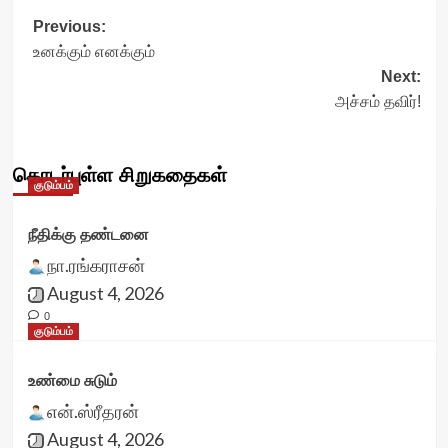
Post
Previous:
உனக்கும் எனக்கும்
navigation
Next:
அச்சம் தவிர்!
தொடர்புள்ள சிறுகதைகள்
குடும்பம்
நீதிக்கு தண்டனை
நா.ரங்கராசன்
August 4, 2026
0
குடும்பம்
உண்மை சுடும்
என்.ஸ்ரீதரன்
August 4, 2026