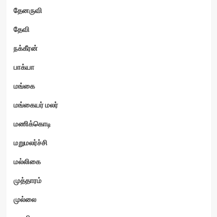
தேனருவி
தேவி
நக்கீரன்
பாக்யா
மங்கை
மங்கையர் மலர்
மணிக்கொடி
மறுமலர்ச்சி
மல்லிகை
முத்தாரம்
முல்லை