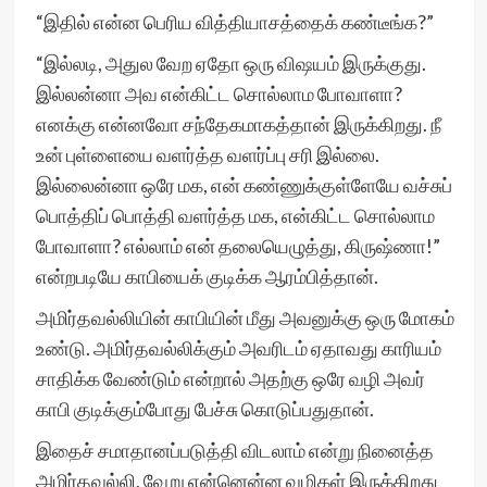
“இதில் என்ன பெரிய வித்தியாசத்தைக் கண்டீங்க?”
“இல்லடி, அதுல வேற ஏதோ ஒரு விஷயம் இருக்குது.
இல்லன்னா அவ என்கிட்ட சொல்லாம போவாளா?
எனக்கு என்னவோ சந்தேகமாகத்தான் இருக்கிறது. நீ
உன் புள்ளையை வளர்த்த வளர்ப்பு சரி இல்லை.
இல்லைன்னா ஒரே மக, என் கண்ணுக்குள்ளேயே வச்சுப்
பொத்திப் பொத்தி வளர்த்த மக, என்கிட்ட சொல்லாம
போவாளா? எல்லாம் என் தலையெழுத்து, கிருஷ்ணா!”
என்றபடியே காபியைக் குடிக்க ஆரம்பித்தான்.
அமிர்தவல்லியின் காபியின் மீது அவனுக்கு ஒரு மோகம்
உண்டு. அமிர்தவல்லிக்கும் அவரிடம் ஏதாவது காரியம்
சாதிக்க வேண்டும் என்றால் அதற்கு ஒரே வழி அவர்
காபி குடிக்கும்போது பேச்சு கொடுப்பதுதான்.
இதைச் சமாதானப்படுத்தி விடலாம் என்று நினைத்த
அமிர்தவல்லி, வேறு என்னென்ன வழிகள் இருக்கிறது