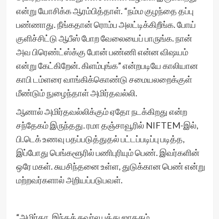
என்று யோசிக்க ஆரம்பித்தாள். “நம்ம குழந்தை தப்பு
பண்ணாது. நீங்கதான் ரொம்ப அலட்டிக்கிறீங்க. போய்
குளிச்சிட்டு ஆபீஸ் போற வேலையைப் பாருங்க. நான்
அவ பிரெண்ட்ஸ்க்கு போன் பண்ணி என்ன விஷயம்
என்று கேட்கிறேன். கிளம்புங்க” என்றபடியே காலியான
காபி டம்ளரை வாங்கிக்கொண்டு சமையலறைக்குள்
மீண்டும் நுழைந்தாள் அமிர்தவல்லி.
ஆனால் அமிர்தவல்லிக்கும் ஏதோ நடக்கிறது என்ற
சந்தேகம் இருந்தது. ரமா தஞ்சாவூரில் NIFTEM-இல்,
பி.டெக் உணவு பதப்படுத்துதல் பட்டப்படிப்பு படித்த,
இப்போது பெங்களூரில் பணிபுரியும் பெண். இவர்களின்
ஒரே மகள். சுயசிந்தனை உள்ள, துடுக்கான பெண் என்று
மற்றவர்களால் அறியப்படுபவள்.
“அமிர்தா, இந்தக் கவர்ல பத்து ஜாதகம்