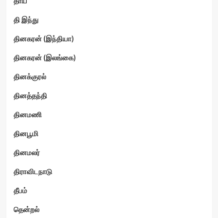
தாய்
தி இந்து
தினகரன் (இந்தியா)
தினகரன் (இலங்கை)
தினக்குரல்
தினத்தந்தி
தினமணி
தினபூமி
தினமலர்
திராவிடநாடு
தீபம்
தென்றல்