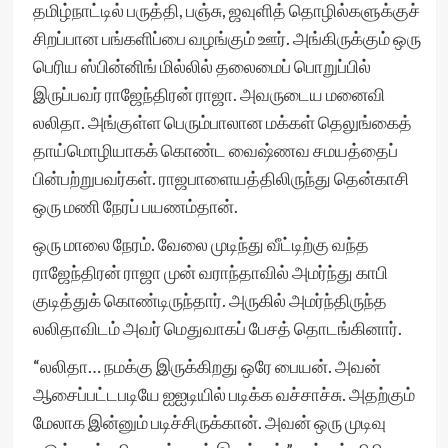
தமிழ்நாட்டில் பருத்தி, பஞ்சு, ஜவுளித் தொழில்களுக்குச்
சிறப்பான பங்களிப்பை வழங்கும் ஊர். அங்கிருக்கும் ஒரு
பெரிய ஸ்பின்னிங் மில்லில் தலைமைப் பொறுப்பில்
இருப்பவர் ராஜேந்திரன் ராஜா. அவருடைய மனைவி
லலிதா. அங்குள்ள பெரும்பாலான மக்கள் தெலுங்கைத்
தாய்மொழியாகக் கொண்ட வைஷ்ணவ சமயத்தைப்
பின்பற்றுபவர்கள். ராஜபாளையத்திலிருந்து தென்காசி
ஒரு மணி நேரப் பயணம்தான்.
ஒரு மாலை நேரம். வேலை முடிந்து வீட்டிற்கு வந்த
ராஜேந்திரன் ராஜா முன் வராந்தாவில் அமர்ந்து காபி
குடித்துக் கொண்டிருந்தார். அருகில் அமர்ந்திருந்த
லலிதாவிடம் அவர் மெதுவாகப் பேசத் தொடங்கினார்.
“லலிதா… நமக்கு இருக்கிறது ஒரே பையன். அவன்
ஆசைப்பட்டபடியே ஐஐடியில் படிக்க வச்சாச்சு. அதற்கும்
மேலாக இன்னும் படிச்சிருக்கான். அவன் ஒரு முடிவு