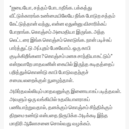
“ஐயையோ, சத்தம் போடாதீங்க. பக்கத்து
வீட்டுக்காரங்க உண்மையிலேயே நீங்க போடுற சத்தம்
கேட்டுத்தான் வந்து, என்ன ஏதுன்னு விசாரிக்கப்
போறாங்க. கொஞ்சம் அமைதியா இருங்க. அந்த
லெட்டரை இங்க கொஞ்சம் கொடுங்க. நான் படிச்சுப்
பார்த்துட்டு அப்புறம் பேசுவோம். ஒரு காபி
குடிக்கிறீங்களா? கொஞ்சம் மனசு சாந்தியாகட்டும்”
என்றவாறே மாதவனின் கையில் இருந்த கடிதத்தைப்
பறித்துக்கொண்டு காபி போடுவதற்குச்
சமையலறைக்குள் நுழைந்தாள்.
அமிர்தவல்லியும் மாதவனுக்கு இணையாகப் படித்தவள்.
அவளும் ஒரு வங்கியில் உதவியாளராகப்
பணியாற்றுவதால், தனக்கும் கொஞ்சம் சிந்திக்கும்
திறமை உண்டு என்பதை நிரூபிக்க அடிக்கடி இந்த
மாதிரி ஆலோசனை சொல்வது வழக்கம்.