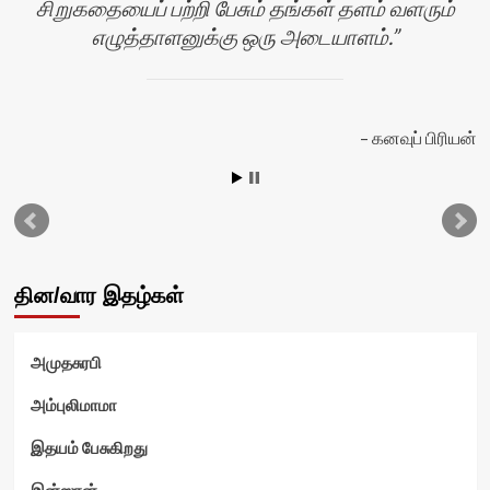
சிறுகதையைப் பற்றி பேசும் தங்கள் தளம் வளரும்
எழுத்தாளனுக்கு ஒரு அடையாளம்.
கனவுப் பிரியன்
தின/வார இதழ்கள்
அமுதசுரபி
அம்புலிமாமா
இதயம் பேசுகிறது
இன்ஸான்