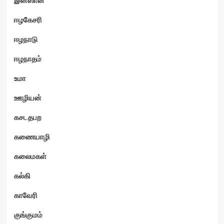
ஈழகேசரி
ஈழநாடு
ஈழநாதம்
உமா
ஊழியன்
கசடதபற
கணையாழி
கலைமகள்
கல்கி
காவேரி
குங்குமம்