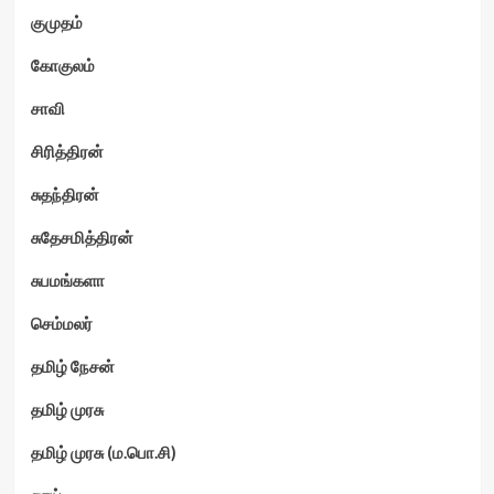
குமுதம்
கோகுலம்
சாவி
சிரித்திரன்
சுதந்திரன்
சுதேசமித்திரன்
சுபமங்களா
செம்மலர்
தமிழ் நேசன்
தமிழ் முரசு
தமிழ் முரசு (ம.பொ.சி)