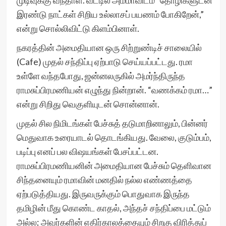
முடிவுக்கு வந்தாள். வீட்டில் அம்மாவிடம் “தோழிகளுடன்
இரண்டு நாட்கள் சிறிய உல்லாசப் பயணம் போகிறேன்,”
என்று சொல்லிவிட்டு கிளம்பினாள்.
நகரத்தின் அமைதியான ஒரு சிற்றுண்டிச் சாலையில்
(Cafe) முதல் சந்திப்பு ஏற்பாடு செய்யப்பட்டது. ரமா
உள்ளே வந்தபோது, ஜன்னலருகில் அமர்ந்திருந்த
ராமசுப்பிரமணியன் எழுந்து நின்றான். “வணக்கம் ரமா…”
என்று சிறிது வெகுளியுடன் சொன்னான்.
முதல் சில நிமிடங்கள் பேச்சுத் தடுமாறினாலும், பின்னர்
மெதுவாக உரையாடல் தொடங்கியது. வேலை, குடும்பம்,
படிப்பு எனப் பல விஷயங்கள் பேசப்பட்டன.
ராமசுப்பிரமணியனின் அமைதியான பேச்சும் தெளிவான
சிந்தனையும் ரமாவின் மனதில் நல்ல எண்ணத்தை
ஏற்படுத்தியது. இருவருக்கும் பொதுவாக இருந்த
தமிழின் மீது கொண்ட காதல், அந்தச் சந்திப்பை மட்டும்
அல்ல; அவர்களின் எதிர்காலத்தையும் சிறகு விரித்துப்