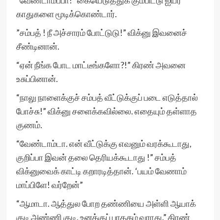
“வேண்டாம்ப்பா!” கையெடுத்துக் கும்பிட்டு ஐயர்
காதுகளை மூடிக்கொண்டார்.
”சம்பத் ! நீ அச்சாரம் போட்டுடு!” விக்னு இவனைச்
சீண்டினான்.
“ஏன் நீங்க போட மாட்டீங்களோ?!” கிரண் அவனை
உசுப்பினான்.
“நாலு நாளைக்குச் சம்பத் வீட்டுக்குப் படை எடுத்தால்
போச்சு!” விக்னு சளைக்கவில்லை. எதையும் தள்ளாத
குணம்.
“வேண்டாம்டா. என் வீட்டுக்கு எவனும் வரக்கூடாது,
குறிப்பா இவன் தலை தெரியக்கூடாது !” சம்பத்
விக்னுவைக் காட்டி கறாரடித்தான். ‘பயம் வேணாம்
மாப்பிளே! வர்றேன்”
“ஆமாடா. ஆத்துல போற தண்ணியை அள்ளி ஆயாக்
குடி அண்ணி குடி. உனக்குப் பாதகம் வராது.” கிரண்