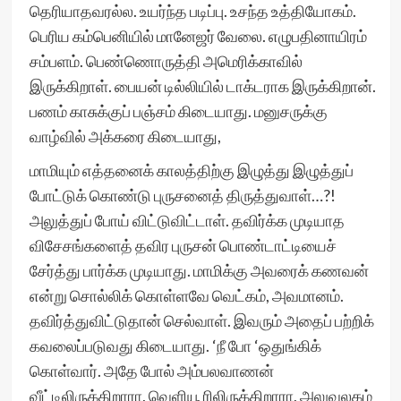
தெரியாதவரல்ல. உயர்ந்த படிப்பு. உசந்த உத்தியோகம்.
பெரிய கம்பெனியில் மானேஜர் வேலை. எழுபதினாயிரம்
சம்பளம். பெண்ணொருத்தி அமெரிக்காவில்
இருக்கிறாள். பையன் டில்லியில் டாக்டராக இருக்கிறான்.
பணம் காசுக்குப் பஞ்சம் கிடையாது. மனுசருக்கு
வாழ்வில் அக்கரை கிடையாது,
மாமியும் எத்தனைக் காலத்திற்கு இழுத்து இழுத்துப்
போட்டுக் கொண்டு புருசனைத் திருத்துவாள்…?!
அலுத்துப் போய் விட்டுவிட்டாள். தவிர்க்க முடியாத
விசேசங்களைத் தவிர புருசன் பொண்டாட்டியைச்
சேர்த்து பார்க்க முடியாது. மாமிக்கு அவரைக் கணவன்
என்று சொல்லிக் கொள்ளவே வெட்கம், அவமானம்.
தவிர்த்துவிட்டுதான் செல்வாள். இவரும் அதைப் பற்றிக்
கவலைப்படுவது கிடையாது. ‘நீ போ ‘ஒதுங்கிக்
கொள்வார். அதே போல் அம்பலவாணன்
வீட்டிலிருக்கிறாரா, வெளியூ ரிலிருக்கிறாரா, அலுவலகம்