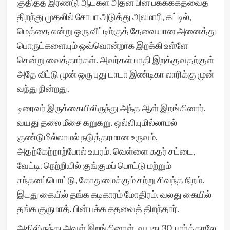
குதித்த இரண்டு ஆட்கள் அதன் பின் பக்கக்கதவைத்
திறந்து முதலில் சோபா அடுத்து அலமாரி, கட்டில்,
மெத்தை என்று ஒரு வீட்டிற்குத் தேவையான அனைத்து
பொருட்களையும் ஒவ்வொன்றாக இறக்கி உள்ளே
சென்று வைத்தார்கள். அவர்கள் பாதி இறக்குவதற்குள்
அதே வீட்டு முன் ஒரு புது டாடா இண்டிகா லாரிக்கு முன்
வந்து நின்றது.
டிரைவர் இருக்கையிலிருந்து அந்த ஆள் இறங்கினார்.
வயது தலை மீசை கறுகறு. ஒல்லியுமில்லாமல்
குண்டுமில்லாமல் நடுத்தரமான உருவம்.
அதற்கேற்றாற்போல் உயரம். வெள்ளை கதர் சட்டை,
வேட்டி. நெற்றியில் குங்குமப் பொட்டு மற்றும்
சந்தனப்பொட்டு, கோதுமைக்கும் சற்று சிவந்த நிறம்.
இடது கையில் தங்க கடிகாரம் மோதிரம். வலது கையில்
தங்க குருமாத். பின் பக்க கதவைத் திறந்தார்.
அதிலிருந்து அவள் இறங்கினாள். வயது 30. பார்த்தாலே