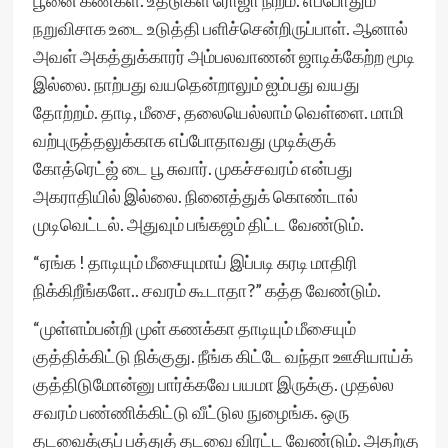
பூனை கண்கள். உதடுகள் ரோஜா நிறம். எப்போதும்
நறுவிசாக உடை உடுத்தி பளிச்சென்றிருப்பாள். ஆனால்
அவள் அகத்துக்காரர் அம்பலவாணன் ஜாடிக்கேற்ற மூடி
இல்லை. நாற்பது வயதென்றாலும் ஐம்பது வயது
தோற்றம். தாடி, மீசை, தலையெல்லாம் வெள்ளை. மாமி
வற்புருத்தலுக்காக எப்போதாவது முடிக்குக்
கோத்ரெட்ஜ் டை பூ சுவார். முகச்சவரம் என்பது
அகராதியில் இல்லை. நினைத்துக் கொண்டால்
முடிவெட்டல். அதுவும் பங்கஜம் திட்ட வேண்டும்.
“ஏங்க ! தாடியும் மீசையுமாய் இப்படி கரடி மாதிரி
நிக்கிறீங்களே.. சவரம் கூடாதா?” கத்த வேண்டும்.
“முள்ளம்பன்றி முள் கணக்கா தாடியும் மீசையும்
குத்திக்கிட்டு நிக்குது. நீங்க கிட்டே வந்தா ஊசியாய்க்
குத்திடுமோன்னு பார்க்கவே பயமா இருக்கு. முதல்ல
சவரம் பண்ணிக்கிட்டு வீட்டுல நுழைங்க. ஒரு
தடவைக்குப் பத்துத் தடவை விரட்ட வேண்டும். அதற்கு