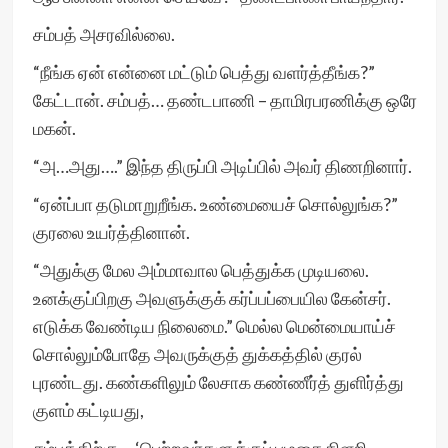
சம்பத் அசரவில்லை.
“நீங்க ஏன் என்னை மட்டும் பெத்து வளர்த்தீங்க?”
கேட்டான். சம்பத்… தண்டபாணி – தாமிரபரணிக்கு ஒரே
மகன்.
“அ…அது….” இந்த திருப்பி அடிப்பில் அவர் திணறினார்.
“ஏன்ப்பா தடுமாறுறீங்க. உண்மையைச் சொல்லுங்க?”
குரலை உயர்த்தினான்.
“அதுக்கு மேல அம்மாவால பெத்துக்க முடியலை.
உனக்குப்பிறகு அவளுக்குக் கர்ப்பப்பையில கேன்சர்.
எடுக்க வேண்டிய நிலைமை.” மெல்ல மென்மையாய்ச்
சொல்லும்போதே அவருக்குத் துக்கத்தில் குரல்
புரண்டது. கண்களிலும் லேசாக கண்ணீர்த் துளிர்த்து
குளம் கட்டியது,