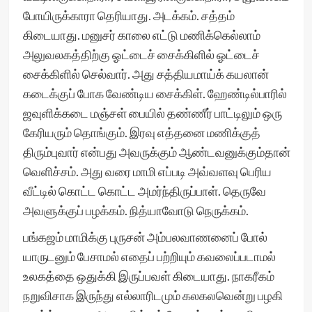
போயிருக்காரா தெரியாது. அடக்கம். சத்தம்
கிடையாது. மனுசர் காலை எட்டு மணிக்கெல்லாம்
அலுவலகத்திற்கு ஓட்டைச் சைக்கிளில் ஓட்டைச்
சைக்கிளில் செல்வார். அது சத்தியமாய்க் கயலான்
கடைக்குப் போக வேண்டிய சைக்கிள். ஹேண்டில்பாரில்
ஜவுளிக்கடை மஞ்சள் பையில் தண்ணீர் பாட்டிலும் ஒரு
கேரியரும் தொங்கும். இரவு எத்தனை மணிக்குத்
திரும்புவார் என்பது அவருக்கும் ஆண்டவனுக்கும்தான்
வெளிச்சம். அது வரை மாமி எப்படி அவ்வளவு பெரிய
வீட்டில் கொட்ட கொட்ட அமர்ந்திருப்பாள். தெருவே
அவளுக்குப் பழக்கம். நித்யாவோடு நெருக்கம்.
பங்கஜம் மாமிக்கு புருசன் அம்பலவாணனைப் போல்
யாருடனும் பேசாமல் எதைப் பற்றியும் கவலைப்படாமல்
உலகத்தை ஒதுக்கி இருப்பவள் கிடையாது. நாகரீகம்
நறுவிசாக இருந்து எல்லாரிடமும் கலகலவென்று பழகி