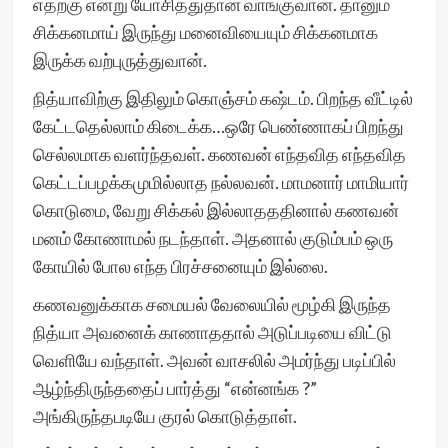
எதற்கு என்று யோசித்துதான் வாங்குவான். தானும்
சிக்கனமாய் இருந்து மனைவியையும் சிக்கனமாக
இருக்க வற்புருத்துவான்.
நித்யாவிற்கு இதிலும் கொஞ்சம் கஷ்டம். பிறந்த வீட்டில்
கேட்டதெல்லாம் கிடைக்க…ஒரே பெண்ணாகப் பிறந்து
செல்லமாக வளர்ந்தவள். கணவன் எந்தவித எந்தவித
கெட்டப்பழக்கமுமில்லாத நல்லவன். மாமனார் மாமியார்
கொடுமை, வேறு சிக்கல் இல்லாதததினால் கணவன்
மனம் கோணாமல் நடந்தாள். அதனால் குடும்பம் ஒரு
கோயில் போல எந்த பிரச்சனையும் இல்லை.
கணவனுக்காக சமையல் வேலையில் மூழ்கி இருந்த
நித்யா அவனைக் காணாததால் அடுப்படியை விட்டு
வெளியே வந்தாள். அவன் வாசலில் அமர்ந்து படிப்பில்
ஆழ்ந்திருந்ததைப் பார்த்து “என்னங்க ?”
அங்கிருந்தபடியே குரல் கொடுத்தாள்.