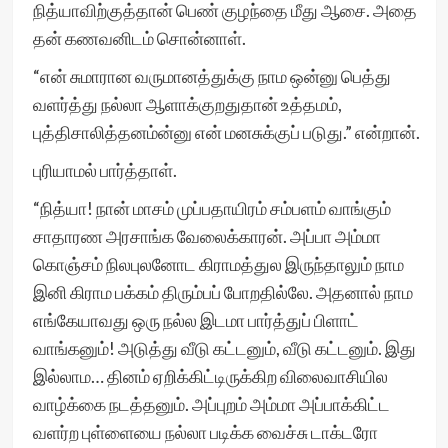
நித்யாவிற்குத்தான் பெண் குழந்தை மீது ஆசை. அதை
தன் கணவனிடம் சொன்னாள்.
“என் சுமாரான வருமானத்துக்கு நாம ஒன்னு பெத்து
வளர்த்து நல்லா ஆளாக்குறதுதான் உத்தமம்,
புத்திசாலித்தனம்ன்னு என் மனசுக்குப் படுது.” என்றான்.
புரியாமல் பார்த்தாள்.
“நித்யா! நான் மாசம் முப்பதாயிரம் சம்பளம் வாங்கும்
சாதாரண அரசாங்க வேலைக்காரன். அப்பா அம்மா
கொஞ்சம் நிலபுலனோட கிராமத்துல இருந்தாலும் நாம
இனி கிராம பக்கம் திரும்பப் போறதில்லே. அதனால் நாம
எங்கேயாவது ஒரு நல்ல இடமா பார்த்துப் பிளாட்
வாங்கனும்! அடுத்து வீடு கட்டனும், வீடு கட்டனும். இது
இல்லாம… தினம் ஏறிக்கிட்டிருக்கிற விலைவாசியில
வாழ்க்கை நடத்தனும். அப்புறம் அம்மா அப்பாக்கிட்ட
வளர்ற புள்ளையை நல்லா படிக்க வைச்சு டாக்டரோ