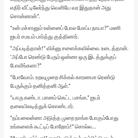
எதிர் வீட்டிலேர்ந்து வெளியே வர இதுதான் அது
சொன்னான்”.
“உன் மச்சானும் உன்னைப் போல மோப்ப நாயா?” மணி
ஐயர் சமயம் பார்த்து குத்தினார்.
“அப்படித்தான்!” விக்னு சளைக்கவில்லை. உடைத்தான்.
‘அப்போ ரெண்டு பேரும் ஒன்னா ஒரு இடத்துக்குப்
போவீங்களா?”
“போவோம். உறவுமுறை சிக்கல் காரணமா ரெண்டு
பேருக்கும் தனித்தனி ஆள்.”
“யாரு கண்டா. மானம் கெட்ட பசங்க.” ஐயர்
தலையிலடித்துக் கொண்டார்.
“நம்பலைன்னா அடுத்த முறை நாங்க போகும்போது
உங்களைக் கூட்டிப் போறோம்!” சொல்ல…