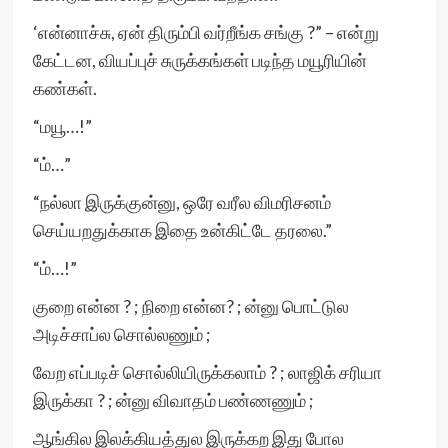
‘என்னாச்சு, ஏன் திரும்பி வர்றீங்க சங்கு ?” – என்று
கேட்டன, வியப்புச் சுருக்கங்கள் படிந்த மயூரியின்
கண்கள்.
“மயூ…!”
“ம்…”
“நல்லா இருக்குன்னு, ஒரே வரீல விமரிசனம்
செய்யறதுக்காக இதை உன்கிட்டே தரலை.”
“ம்…!”
குறை என்ன ? ; நிறை என்ன? ; ன்னு பொட்டுல
அடிச்சாப்ல சொல்லணும் ;
வேற எப்படிச் சொல்லியிருக்கலாம் ? ; லாஜிக் சரியா
இருக்கா ? ; ன்னு விவாதம் பண்ணணும் ;
ஆங்கில இலக்கியத்துல இருக்கற இது போல