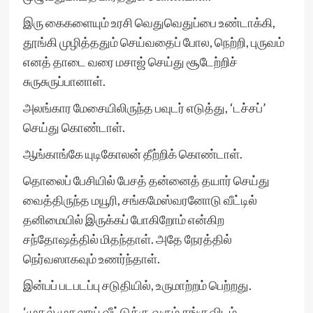
இரு கைகளையும் உரசி வெதுவெதுப்பை உண்டாக்கி,
தூங்கி முழித்ததும் செய்வதைப் போல, நெற்றி, புருவம்
எனத் தாடை வரை மசாஜ் செய்து சூடேற்றிச்
சுருசுருப்பானாள்.
அலங்கார மேசையிலிருந்த பவுடர் எடுத்து, ‘டச்சப்’
செய்து கொண்டாள்.
ஆங்காங்கே யுடிகோலன் தீற்றிக் கொண்டாள்.
தொலைப் பேசியில் பேசத் தன்னைத் தயார் செய்து
வைத்திருந்த மயூரி, சங்கமேஸ்வரனோடு வீட்டில்
தனிமையில் இருக்கப் போகிறோம் என்கிற
சந்தோஷத்தில் மிதந்தாள். அதே நேரத்தில்
நெர்வஸாகவும் உணர்ந்தாள்.
இன்பப் படபடப்பு சடுதியில், உருமாற்றம் பெற்றது.
‘முதல் முதலாய் வீட்டுக்கு வரும் சங்குவிடம்