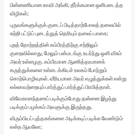
பின்னணியான காவி அங்கி; தீர்க்கமான ஒளிபடைத்த
விழிகள்;
புருவங்களுக்குக் குடைப் பிடித்தாற்போலத் தலையில்
சுற்றி பட்டுப் புடைத்துத் தெரியும் தலைப் பாகை;
புறத் தோற்றத்தின் கம்பீரத்திற்கு சற்றிலும்
குறைவில்லாது, மேலும் பன்மடங்கு உயர்ந்து ஒளி வீசும்
அவர் உள்ளழகு. கம்பீரமான ஆணித்தரமானக்
கருத்துக்களை உள்ளடக்கியச் உலகம் போற்றும்
சொற்பொழிவுகள். வீரியமான அவர் எழுத்துக்கள் என்று
எல்லாவற்றையும் பார்த்துப் பார்த்துப் பிரமித்தாள்.
விவேகானந்தரைப் படிக்கும்போது தன்னை இழந்து
படிக்கும் பழக்கம் அவளுக்கு இருந்தது.
விரும்பியப் புத்தகங்களை அடிக்கடிப் படிக்க வேண்டும்
என்ற ஆவலோ;