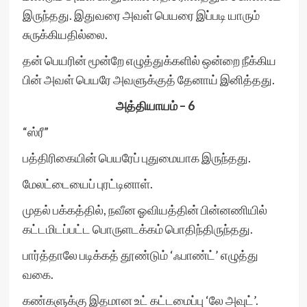
இருந்தது. இதுவரை அவள் பெயரை இப்படி யாரும்
சுருக்கியதில்லை.
தன் பெயரின் மூன்றே எழுத்துக்களில் ஒன்றை நீக்கிய
பின் அவள் பெயரே அவளுக்குத் தேனாய் இனித்தது.
அத்தியாயம் – 6
“ஸ்ரீ”
பத்திரிகையின் பெயரேப் புதுமையாக இருந்தது.
மேலட்டையைப் புரட்டினாள்.
முதல் பக்கத்தில், நவீன ஓவியத்தின் பின்னணியில்
கட்டமிடப்பட்ட பொருளடக்கம் பொதிந்திருந்தது.
பார்த்தாலே படிக்கத் தூண்டும் ‘ஃபாண்ட்’ எழுத்து
வகை.
கண்களுக்கு இதமான உட் கட்டமைப்பு ‘லே அவுட்’.