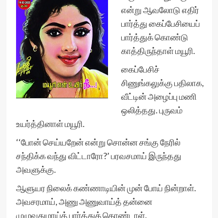
என்று ஆவலோடு எதிர்
பார்த்து கைப்பேசியைப்
பார்த்துக் கொண்டு
காத்திருந்தாள் மயூரி.
கைப்பேசிச்
சிணுங்கலுக்கு பதிலாக,
வீட்டின் அழைப்பு மணி
ஒலித்தது. புருவம்
உயர்த்தினாள் மயூரி.
‘‘போன் செய்யறேன் என்று சொன்ன சங்கு நேரில்
சந்திக்க வந்து விட்டாரோ?’ பரவசமாய் இருந்தது
அவளுக்கு.
ஆளுயர நிலைக் கண்ணாடியின் முன் போய் நின்றாள்.
அவசரமாய், அணு அணுவாய்த் தன்னை
முழுவதுமாய்த் பார்த்துக் கொண்டாள்.