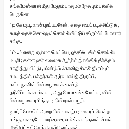
சங்கமேஸ்வரன் மீது மேலும் பாசமும் நேசமும் பல்கிக்
பெருகின.
“ஓ கே மயூ, நான் புறப்படறேன் . கதையைப் படிச்சிட்டுக் ,
கருத்தைச் சொல்லு.” சொல்லிவிட்டுப் திரும்பிப் போனார்
சங்கு.
“ ம்…”- என்று ஒற்றை மெய்யெழுத்தில் பதில் சொல்லிய
மயூரி ; கள்ளழகர் வைகை ஆற்றில் இறங்கித் தீர்த்தம்
சாதித்து விட்டு , மீண்டும் கோவிலுக்குச் திரும்பும்
சமயத்தில், பக்தர்கள் ஆர்வமாய்த் திரும்பி,
கள்ளழகரின் பின்னழகைக் கண்டு
தரிசிப்பார்களல்லவா, அது போல சங்கமேஸ்வரனின்
பின்னழகை ரசித்தபடி நின்றாள் மயூரி.
டிபார்ட்மெண்ட் அறையின் வாசற்படி வரைச் சென்ற
சங்கு, எதையோ மறந்ததை எடுக்க வந்தவன் போல்
மீண்டும் உள்ளேத் திரும்பி வந்தான்.