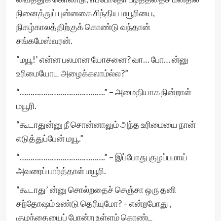
நினைத்துப் புன்னகை சிந்திய மயூரியை,
நிகழ்காலத்திற்குக் கொண்டு வந்தான்
சங்கமேஸ்வரன்.
“மயூ!’ என்ன பலமான யோசனை? வா… போ… ன்னு
உரிமையோட அழைக்கலாம்ல்ல?”
“………………………………….” – அமைதியாக நின்றாள்
மயூரி.
“கூடாதுன்னு நீ சொன்னாலும் அந்த உரிமையை நான்
எடுத்துப்பேன் மயூ.”
“………………………………….” – இப்போது குழப்பமாய்
அவரைப் பார்த்தாள் மயூரி.
“கூடாது’ ன்னு சொல்றதைச் செஞ்சா ஒரு தனி
சந்தோஷம் உண்டு தெரியுமோ? – என்றபோது ,
குழந்தையைப் போன்ற உள்ளம் கொண்ட