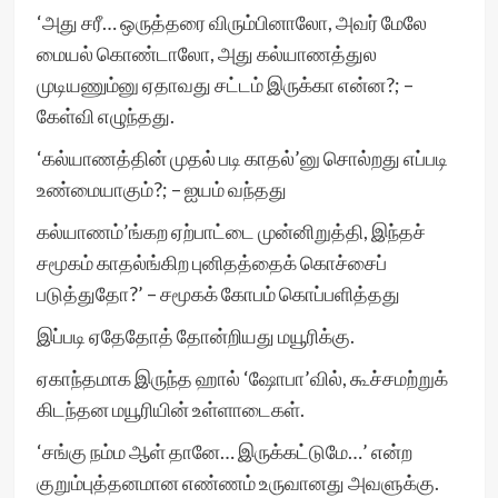
‘அது சரீ… ஒருத்தரை விரும்பினாலோ, அவர் மேலே
மையல் கொண்டாலோ, அது கல்யாணத்துல
முடியணும்னு ஏதாவது சட்டம் இருக்கா என்ன?; –
கேள்வி எழுந்தது.
‘கல்யாணத்தின் முதல் படி காதல்’னு சொல்றது எப்படி
உண்மையாகும்?; – ஐயம் வந்தது
கல்யாணம்’ங்கற ஏற்பாட்டை முன்னிறுத்தி, இந்தச்
சமூகம் காதல்ங்கிற புனிதத்தைக் கொச்சைப்
படுத்துதோ?’ – சமூகக் கோபம் கொப்பளித்தது
இப்படி ஏதேதோத் தோன்றியது மயூரிக்கு.
ஏகாந்தமாக இருந்த ஹால் ‘ஷோபா’வில், கூச்சமற்றுக்
கிடந்தன மயூரியின் உள்ளாடைகள்.
‘சங்கு நம்ம ஆள் தானே… இருக்கட்டுமே…’ என்ற
குறும்புத்தனமான எண்ணம் உருவானது அவளுக்கு.