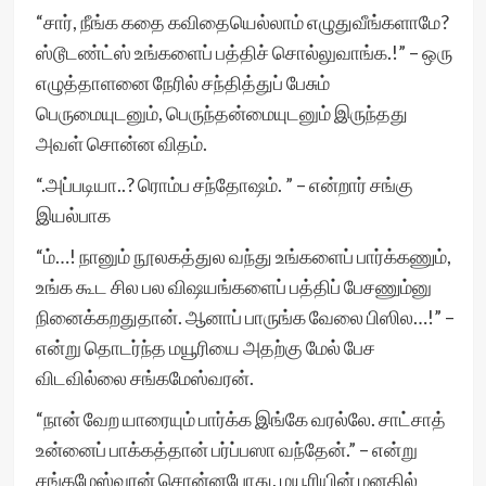
“சார், நீங்க கதை கவிதையெல்லாம் எழுதுவீங்களாமே?
ஸ்டூடண்ட்ஸ் உங்களைப் பத்திச் சொல்லுவாங்க.!” – ஒரு
எழுத்தாளனை நேரில் சந்தித்துப் பேசும்
பெருமையுடனும், பெருந்தன்மையுடனும் இருந்தது
அவள் சொன்ன விதம்.
“.அப்படியா..? ரொம்ப சந்தோஷம். ” – என்றார் சங்கு
இயல்பாக
“ம்…! நானும் நூலகத்துல வந்து உங்களைப் பார்க்கணும்,
உங்க கூட சில பல விஷயங்களைப் பத்திப் பேசணும்னு
நினைக்கறதுதான். ஆனாப் பாருங்க வேலை பிஸில…!” –
என்று தொடர்ந்த மயூரியை அதற்கு மேல் பேச
விடவில்லை சங்கமேஸ்வரன்.
“நான் வேற யாரையும் பார்க்க இங்கே வரல்லே. சாட்சாத்
உன்னைப் பாக்கத்தான் பர்ப்பஸா வந்தேன்.” – என்று
சங்கமேஸ்வரன் சொன்னபோது, மயூரியின் மனதில்