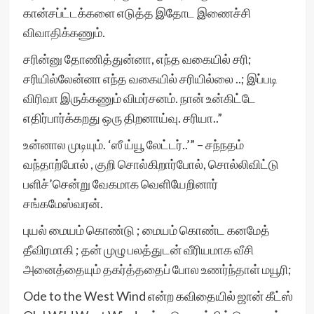
கான்சப்ட்டக்களை எடுத்த இதோட இணைச்சி
விவாதிக்கணும்.
சரின்னு தோணித்துன்னா, எந்த வகையில் சரி;
சரியில்லேன்னா எந்த வகையில் சரியில்லை ..; இப்படி
விரிவா இருக்கணும் விமர்சனம். நான் உன்கிட்டே
எதிர்பார்க்கறது ஒரு திறனாய்வு. சரியா..”
உன்னால முடியும். ‘ஸீ ய்யூ லேட்டர்..’” – சந்நதம்
வந்தாற்போல் , குறி சொல்கிறார்போல், சொல்லிவிட்டு
பளிச்’சென்று வேகமாக வெளியேறினார்
சங்கமேஸ்வரன்.
புயல் மையம் கொண்டு ; மையம் கொண்ட கனமேத்
தீவிரமாகி ; தன் முழு பலத்துடன் வீரியமாக வீசி
அனைத்தையும் தகர்த்ததைப் போல உணர்ந்தாள் மயூரி;
Ode to the West Wind என்ற கவிதையில் ஜான் கீட்ஸ்