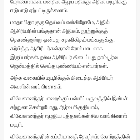
மேற்கோள்கள், மனதில் ஆழப் பதிந்து அதில் மயூரிக்கு
ஈடுபாடு ஏற்பட்டிருக்கலாம்.
மாதா பிதா குரு தெய்வம் என்கிறோமே, அதில்
ஆசிரியரின் பங்குதான் அதிகம். நூற்றுக்குத்
தொண்ணுற்று ஒன்பது சதவிகிதம் மக்களுக்கு,
கற்பித்த ஆசிரியர்கள்தான் ரோல் மாடலாக
இருப்பார்கள். நல்ல ஆசிரியர் கிடைப்பது நாம் பூர்வ
ஜென்மத்தில் செய்த புண்ணியம் என்பார்கள்.
அந்த வகையில் மயூரிக்குக் கிடைத்த ஆசிரியர்
அவளின் வரப் பிரசாதம்.
விவேகானந்தர் பாறைக்குப் பள்ளிப் பருவத்தில் இன்பச்
சுற்றுலா சென்றபோது, ஆர்வ மிகுதியால்,
விவேகானந்தர் எழுதிய புத்தகங்கள் சில வாங்கினாள்
மயூரி.
விவேகானந்தரின் கம்பீரமானத் தோற்றம்; தோற்றத்தின்