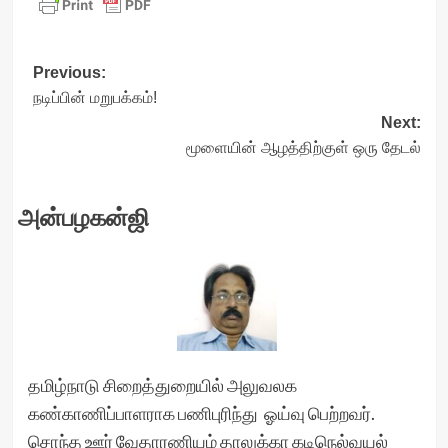
Post
Previous:
நடிப்பின் மறுபக்கம்!
navigation
Next:
மூளையின் ஆழத்திற்குள் ஒரு தேடல்
அன்பழகன்ஜி
தமிழ்நாடு சிறைத்துறையில் அலுவலக
கண்காணிப்பாளராக பணிபுரிந்து ஓய்வு பெற்றவர்.
சொந்த ஊர் வேதாரணியம் தாலுக்கா கடிநெல்வயல்