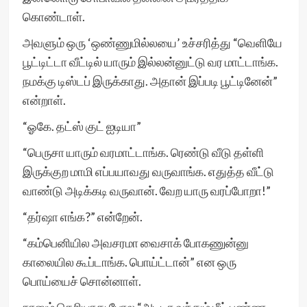
கொண்டாள்.
அவளும் ஒரு ‘ஒண்ணுமில்லயை’ உச்சரித்து “வெளியே
பூட்டிட்டா வீட்டில் யாரும் இல்லன்னுட்டு வர மாட்டாங்க.
நமக்கு டிஸ்டப் இருக்காது. அதான் இப்படி பூட்டினேன்”
என்றாள்.
“ஓகே. தட்ஸ் குட் ஐடியா”
“பெருசா யாரும் வரமாட்டாங்க. ரெண்டு வீடு தள்ளி
இருக்குற மாமி எப்பயாவது வருவாங்க. எதுத்த வீட்டு
வாண்டு அடிக்கடி வருவான். வேற யாரு வரப்போறா!”
“தர்ஷா எங்க?” என்றேன்.
“கம்பெனியில அவசரமா வைசாக் போகணுன்னு
காலையில கூப்டாங்க. பொய்ட்டான்” என ஒரு
பொய்யைச் சொன்னாள்.