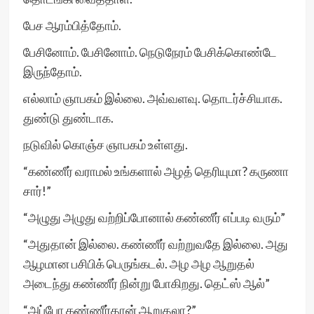
பேச ஆரம்பித்தோம்.
பேசினோம். பேசினோம். நெடுநேரம் பேசிக்கொண்டே
இருந்தோம்.
எல்லாம் ஞாபகம் இல்லை. அவ்வளவு. தொடர்ச்சியாக.
துண்டு துண்டாக.
நடுவில் கொஞ்ச ஞாபகம் உள்ளது.
“கண்ணீர் வராமல் உங்களால் அழத் தெரியுமா? கருணா
சார்!”
“அழுது அழுது வற்றிப்போனால் கண்ணீர் எப்படி வரும்”
“அதுதான் இல்லை. கண்ணீர் வற்றுவதே இல்லை. அது
ஆழமான பசிபிக் பெருங்கடல். அழ அழ ஆறுதல்
அடைந்து கண்ணீர் நின்று போகிறது. தெட்ஸ் ஆல்”
“அப்போ கண்ணீர்தான் ஆறுதலா?”