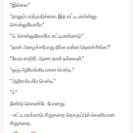
“இல்லை”
“நானும் பாத்ததில்லை. இத எட்டி மரம்ன்னு
சொல்லுவோமே”
“ம். சொல்லுவோமே. எட்டிமரக்காடு”
“நான் அழைச்சபோது நீங்க என்ன நெனச்சிங்க?”
“வேற மாதிரி. ஆனா நான் நல்லவன்”.
“ஒரு ஆரோக்கியமான பெஸ்டி.”
“ஆரோக்யமே பெஸ்டி”
“ம்”
நீண்டு கொண்டே போனது.
– எட்டி மரக்காடு சிறுகதை தொகுப்பில் வெளியான
சிறுகதை.