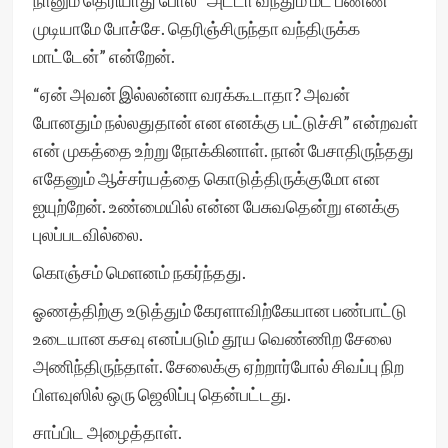
நானும் தெரியாது போல “அடடா வந்தும் மீட் பண்ண
முடியாமே போச்சே. தெரிஞ்சிருந்தா வந்திருக்க
மாட்டேன்” என்றேன்.
“ஏன் அவன் இல்லன்னா வரக்கூடாதா? அவன்
போனதும் நல்லதுதான் என எனக்கு பட்டுச்சி” என்றவள்
என் முகத்தை உற்று நோக்கினாள். நான் பேசாதிருந்தது
எதேனும் ஆச்சர்யத்தை கொடுத்திருக்குமோ என
ஐயுற்றேன். உண்மையில் என்ன பேசுவதென்று எனக்கு
புலப்படவில்லை.
கொஞ்சம் மெளனம் நகர்ந்தது.
ஓணத்திற்கு உடுத்தும் கேரளாவிற்கேயான பண்பாட்டு
உடையான கசவு எனப்படும் தூய வெண்ணிற சேலை
அணிந்திருந்தாள். சேலைக்கு ஏற்றார்போல் சிவப்பு நிற
பிளவுஸில் ஒரு ஜெலிப்பு தென்பட்டது.
சாப்பிட அழைத்தாள்.