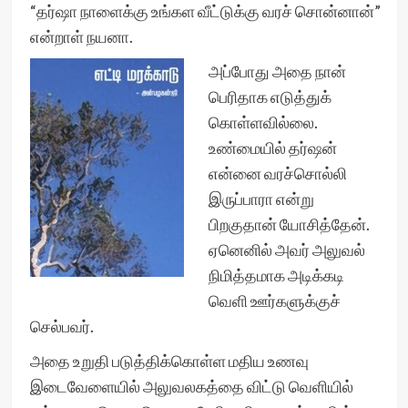
“தர்ஷா நாளைக்கு உங்கள வீட்டுக்கு வரச் சொன்னான்”
என்றாள் நயனா.
அப்போது அதை நான்
பெரிதாக எடுத்துக்
கொள்ளவில்லை.
உண்மையில் தர்ஷன்
என்னை வரச்சொல்லி
இருப்பாரா என்று
பிறகுதான் யோசித்தேன்.
ஏனெனில் அவர் அலுவல்
நிமித்தமாக அடிக்கடி
வெளி ஊர்களுக்குச்
செல்பவர்.
அதை உறுதி படுத்திக்கொள்ள மதிய உணவு
இடைவேளையில் அலுவலகத்தை விட்டு வெளியில்