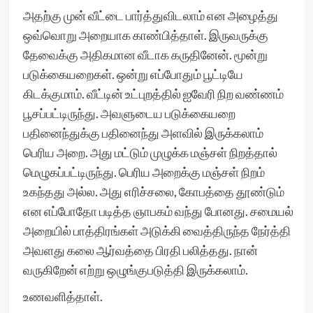
அதற்கு முன் வீட்டை பார்த்துவிடலாம் என அழைத்து
ஒவ்வொறு அறையாக காண்பித்தாள். இருவருக்கு
தேவைக்கு அதிகமான வீடாக கருதினேன். மூன்று
படுக்கையறைகள். ஒன்று எப்போதும் பூட்டியே
கிடக்குமாம். வீட்டின் உட்புறத்தில் ஐவேரி நிற வண்ணம்
பூசப்பட்டிருந்து. அவளுடைய படுக்கையறை
பதினைந்துக்கு பதினைந்து அளவில் இருக்கலாம்
பெரிய அறை. அது மட்டும் முழுக்க மஞ்சள் நிறத்தால்
மெழுகப்பட்டிருந்து. பெரிய அறைக்கு மஞ்சள் நிறம்
உகந்தது அல்ல. அது எரிச்சலை, கோபத்தை தூண்டும்
என எப்போதோ படித்த ஞாபகம் வந்து போனது. சமையல்
அறையில் பாத்திரங்கள் அடுக்கி வைத்திருந்த நேர்த்தி
அவளது கலை ஆர்வத்தை பிரதி பலித்தது. நான்
வருகிறேன் எற்று ஒழுங்குபடுத்தி இருக்கலாம்.
உணவளித்தாள்.