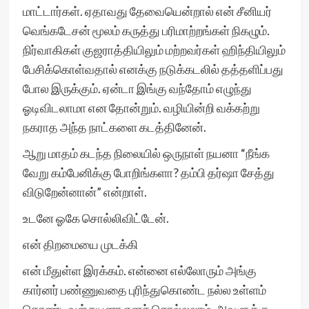
மாட்டார்கள். ஏதாவது தேவையென்றால் என் சீனியர்
வெங்கடேசன் மூலம் கருத்து பரிமாற்றங்கள் நிகழும்.
நிர்வாகிகள் குஜராத்தியிலும் மற்றவர்கள் ஹிந்தியிலும்
பேசிக்கொள்வதால் எனக்கு நடுக்கடலில் தத்தளிப்பது
போல இருக்கும். ஏன்டா இங்கு வந்தோம் எழுந்து
ஓடிவிடலாமா என தோன்றும். வழியின்றி வக்கற்று
நகராத அந்த நாட்களை கடத்தினேன்.
ஆறு மாதம் கடந்த நிலையில் ஒருநாள் நயனா “நீங்க
வேறு கம்பேனிக்கு போறிங்களா? தம்பி தர்ஷா சேத்து
விடுறேன்னான்” என்றாள்.
உடனே ஓகே சொல்லிவிட்டேன்.
என் திறமையை முடக்கி
என் மீதுள்ள இரக்கம். என்னை எல்லோரும் அங்கு
கார்னர் பண்ணுவதை புரிந்துகொண்ட நல்ல உள்ளம்