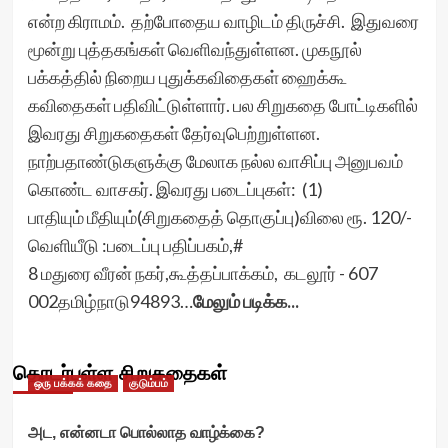
என்ற கிராமம். தற்போதைய வாழிடம் திருச்சி. இதுவரை
மூன்று புத்தகங்கள் வெளிவந்துள்ளன. முகநூல்
பக்கத்தில் நிறைய புதுக்கவிதைகள் ஹைக்கூ
கவிதைகள் பதிவிட்டுள்ளார். பல சிறுகதை போட்டிகளில்
இவரது சிறுகதைகள் தேர்வுபெற்றுள்ளன.
நாற்பதாண்டுகளுக்கு மேலாக நல்ல வாசிப்பு அனுபவம்
கொண்ட வாசகர். இவரது படைப்புகள்: (1)
பாதியும் மீதியும்(சிறுகதைத் தொகுப்பு)விலை ரூ. 120/-
வெளியீடு :படைப்பு பதிப்பகம்,#
8 மதுரை வீரன் நகர்,கூத்தப்பாக்கம், கடலூர் - 607
002தமிழ்நாடு94893…
மேலும் படிக்க...
தொடர்புள்ள சிறுகதைகள்
ஒரு பக்கக் கதை
குடும்பம்
அட, என்னடா பொல்லாத வாழ்க்கை?