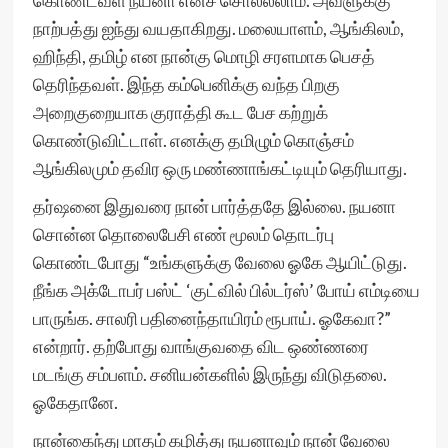
கொண்டவள் நயனா எனச் சொல்லலாம். அவளுக்கு
நாற்பத்து ஐந்து வயதாகிறது. மலையாளம், ஆங்கிலம்,
ஹிந்தி, தமிழ் என நான்கு மொழி சரளமாக பெசத்
தெரிந்தவள். இந்த கம்பெனிக்கு வந்த பிறகு
அறைகுறையாக குராத்தி கூட பேச கற்றுக்
கொண்டுவிட்டாள். எனக்கு தமிழும் கொஞ்சம்
ஆங்கிலமும் தவிர ஒரு மண்ணாங்கட்டியும் தெரியாது.
தர்ஷனை இதுவரை நான் பார்த்ததே இல்லை. நயனா
சொன்ன தொலைபேசி எண் மூலம் தொடர்பு
கொண்டபோது “உங்களுக்கு வேலை ஓகே ஆயிட்டுது.
நீங்க அக்டோபர் பஸ்ட் ‘குட்வில் பில்டர்ஸ்’ போய் எம்டியை
பாருங்க. சாலரி பதினைந்தாயிரம் ரூபாய். ஓகேவா?”
என்றார். தற்போது வாங்குவதை விட ஒண்ணரை
மடங்கு சம்பளம். சனியன்களில் இருந்து விடுதலை.
ஓகேதானே.
நான்கைந்து மாதம் கழித்து நயனாவும் நான் வேலை