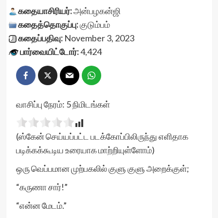
கதையாசிரியர்:
அன்பழகன்ஜி
கதைத்தொகுப்பு:
குடும்பம்
கதைப்பதிவு:
November 3, 2023
பார்வையிட்டோர்:
4,424
வாசிப்பு நேரம்:
5
நிமிடங்கள்
(ஸ்கேன் செய்யப்பட்ட படக்கோப்பிலிருந்து எளிதாக
படிக்கக்கூடிய உரையாக மாற்றியுள்ளோம்)
ஒரு வெப்பமான முற்பகலில் குளு குளு அறைக்குள்;
“கருணா சார்!”
“என்ன மேடம்.”