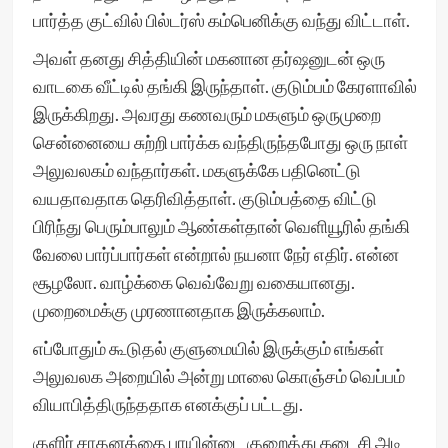
பார்த்த குட்வில் பில்டர்ஸ் கம்பெனிக்கு வந்து விட்டாள்.
அவள் தனது சித்தியின் மகனான தர்ஷனுடன் ஒரு
வாடகை வீட்டில் தங்கி இருந்தாள். குடும்பம் கேரளாவில்
இருக்கிறது. அவரது கணவரும் மகளும் ஒருமுறை
சென்னையை சுற்றி பார்க்க வந்திருந்தபோது ஒரு நாள்
அலுவலகம் வந்தார்கள். மகளுக்கே பதினெட்டு
வயதாவதாக தெரிவித்தாள். குடும்பத்தை விட்டு
பிரிந்து பெரும்பாலும் ஆண்கள்தான் வெளியூரில் தங்கி
வேலை பார்ப்பார்கள் என்றால் நயனா நேர் எதிர். என்ன
சூழலோ. வாழ்க்கை வெவ்வேறு வகையானது.
முறைமைக்கு முரணானதாக இருக்கலாம்.
எப்போதும் கூடுதல் குளுமையில் இருக்கும் எங்கள்
அலுவலக அறையில் அன்று மாலை கொஞ்சம் வெப்பம்
வியாபித்திருந்ததாக எனக்குப் பட்டது.
குளிர் சாதனத்தை பாயின்டை குறைத்து கடைசி அடி