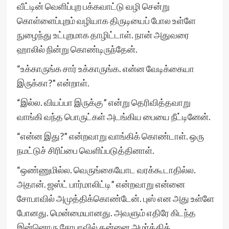
வீட்டின் வெளிப்புற பக்கவாட்டு வழி சென்று
கொள்ளைப்புறம் வழியாக திருடியைப் போல உள்ளே
நுழைந்து உட்புறமாக தாழிட்டாள். நான் அதுவரை
ஹாலில் நின்று கொண்டிருந்தேன்.
“உக்காருங்க சார் உக்காருங்க. என்ன வேடிக்கையா
இருக்கா?” என்றாள்.
“இல்ல. வியப்பா இருக்கு” என்று தெரிவித்தவாறு
வாங்கி வந்த பொருட்கள் அடங்கிய பையை நீட்டினேன்.
“என்ன இது?” என்றவாறு வாங்கிக் கொண்டாள். ஒரு
நமட்டுச் சிரிப்பை வெளிப்படுத்தினாள்.
“ஒண்ணுமில்ல. வெருங்கையோட வரக்கூடாதில்ல.
அதான். ஜஸ்ட் பார்மாலிட்டி” என்றவாறு என்னை
சோபாவில் அமுத்திக்கொண்டேன். புஸ் என அது உள்ளே
போனது. மென்மையானது. அவளும் எதிரே கிடந்த
இன்னொரு சோபாவில் தன்னை அமர்த்திக்