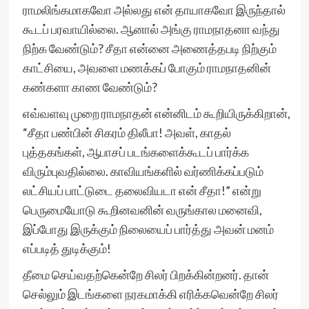
ராமலிங்கமாகவோ அல்லது என் தாயாகவோ இருந்தால்
கூடப் பரவாயில்லை. ஆனால் அங்கு ராமநாதனா வந்து
நிற்க வேண்டும்? சீதா என்னை அணைத்தபடி நிற்கும்
காட்சியை, அவளை மணக்கப் போகும் ராமநாதனின்
கண்களா காண வேண்டும்?
எவ்வளவு முறை ராமநாதன் என்னிடம் கூறியிருக்கிறான்,
“சீதா பண்பின் சிகரம் திலீபா! அவள், காதல்
புத்தகங்கள், ஆபாசப் படங்களைக்கூடப் பார்க்க
விரும்புவதில்லை. காவியங்களில் வர்ணிக்கப்படும்
லட்சியப் பாட்டுடை தலைவியடா என் சீதா!” என்று
பெருமையோடு கூறினவனின் வருங்கால மனைவி,
இப்போது இருக்கும் நிலையைப் பார்த்து அவன் மனம்
எப்படித் துடிக்கும்!
தீமை செய்வதற்கென்றே சிலர் பிறக்கின்றனர். தான்
செல்லும் இடங்களை நரகமாக்கி எரிக்கவென்றே சிலர்