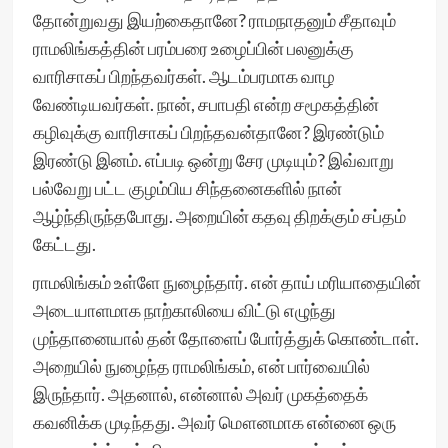
தோன்றுவது இயற்கைதானே? ராமநாதனும் சீதாவும்
ராமலிங்கத்தின் பரம்பரை உழைப்பின் பலனுக்கு
வாரிசாகப் பிறந்தவர்கள். ஆடம்பரமாக வாழ
வேண்டியவர்கள். நான், சபாபதி என்ற சமூகத்தின்
கழிவுக்கு வாரிசாகப் பிறந்தவன்தானே? இரண்டும்
இரண்டு இனம். எப்படி ஒன்று சேர முடியும்? இவ்வாறு
பல்வேறு பட்ட குழம்பிய சிந்தனைகளில் நான்
ஆழ்ந்திருந்தபோது. அறையின் கதவு திறக்கும் சப்தம்
கேட்டது.
ராமலிங்கம் உள்ளே நுழைந்தார். என் தாய் மரியாதையின்
அடையாளமாக நாற்காலியை விட்டு எழுந்து
முந்தானையால் தன் தோளைப் போர்த்துக் கொண்டாள்.
அறையில் நுழைந்த ராமலிங்கம், என் பார்வையில்
இருந்தார். அதனால், என்னால் அவர் முகத்தைக்
கவனிக்க முடிந்தது. அவர் மௌனமாக என்னை ஒரு