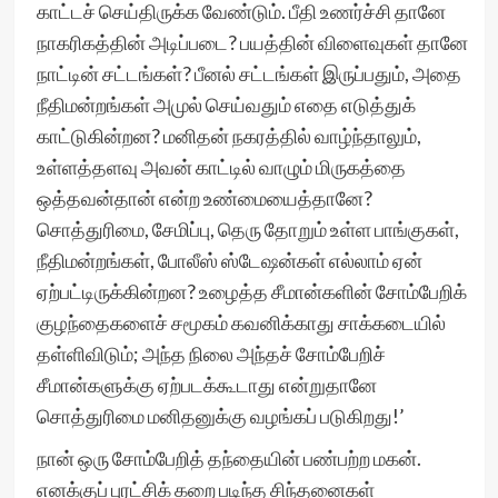
காட்டச் செய்திருக்க வேண்டும். பீதி உணர்ச்சி தானே
நாகரிகத்தின் அடிப்படை? பயத்தின் விளைவுகள் தானே
நாட்டின் சட்டங்கள்? பீனல் சட்டங்கள் இருப்பதும், அதை
நீதிமன்றங்கள் அமுல் செய்வதும் எதை எடுத்துக்
காட்டுகின்றன? மனிதன் நகரத்தில் வாழ்ந்தாலும்,
உள்ளத்தளவு அவன் காட்டில் வாழும் மிருகத்தை
ஒத்தவன்தான் என்ற உண்மையைத்தானே?
சொத்துரிமை, சேமிப்பு, தெரு தோறும் உள்ள பாங்குகள்,
நீதிமன்றங்கள், போலீஸ் ஸ்டேஷன்கள் எல்லாம் ஏன்
ஏற்பட்டிருக்கின்றன? உழைத்த சீமான்களின் சோம்பேறிக்
குழந்தைகளைச் சமூகம் கவனிக்காது சாக்கடையில்
தள்ளிவிடும்; அந்த நிலை அந்தச் சோம்பேறிச்
சீமான்களுக்கு ஏற்படக்கூடாது என்றுதானே
சொத்துரிமை மனிதனுக்கு வழங்கப் படுகிறது!’
நான் ஒரு சோம்பேறித் தந்தையின் பண்பற்ற மகன்.
எனக்குப் புரட்சிக் கறை படிந்த சிந்தனைகள்