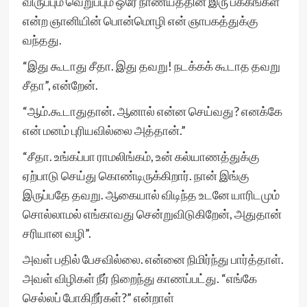
விருப்பும் வெறுப்பும் ஒரே நாணயத்தின் இரு பக்கங்கள்
என்ற ஞானியின் பொன்மொழி என் ஞாபகத்துக்கு
வந்தது.
“இது கூடாது சீதா. இது தவறு! நடக்கக் கூடாத தவறு
சீதா”, என்றேன்.
“ஆம்.கூடாதுதான். ஆனால் என்ன செய்வது? எனக்கே
என் மனம் புரியவில்லை அத்தான்.”
“சீதா. உங்கப்பா ராமலிங்கம், உன் கல்யாணத்துக்கு
ஏற்பாடு செய்து கொண்டிருக்கிறார். நான் இங்கு
இருப்பதே தவறு. ஆகையால் விடிந்த உடனே யாரிடமும்
சொல்லாமல் எங்காவது சென்றுவிடுகிறேன், அதுதான்
சரியான வழி”.
அவள் பதில் பேசவில்லை. என்னை நிமிர்ந்து பார்த்தாள்.
அவள் விழிகள் நீர் நிறைந்து காணப்பட்து. “எங்கே
செல்லப் போகிறீர்கள்?” என்றாள்