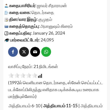
கதையாசிரியர்:
ஜாவர் சீதாராமன்
கதை வகை:
தொடர்கதை
தின/வார இதழ்:
குமுதம்
கதைத்தொகுப்பு:
அமானுஷம்
கிரைம்
கதைப்பதிவு:
January 26, 2024
பார்வையிட்டோர்:
24,095
வாசிப்பு நேரம்:
21
நிமிடங்கள்
(1992ல் வெளியான தொடர்கதை, ஸ்கேன் செய்யப்பட்ட
படக்கோப்பிலிருந்து எளிதாக படிக்கக்கூடிய உரையாக
மாற்றியுள்ளோம்)
அத்தியாயம் 6-10
|
அத்தியாயம் 11-15
|
அத்தியாயம்