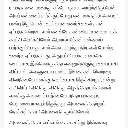
ராமநாதனை மணந்து சந்தோஷமாக வாழ்ந்திருப்பேன்.
அவர் என்னைப் பார்க்கும் போது என் மனத்தில் அமைதி,
பண்பு இதுபோன்ற உயர்வான உணர்ச்சிகள் தான்
ஏற்படுகின்றன. நான் எனக்கே கண்ணியமானவளாகக்
காட்சி அளிக்கிறேன். ஆனால் நீங்கள் என்னைப்
பார்க்கும்போது நான் ஆடையிழந்து நிற்பவள் போன்ற
உணர்வு ஏற்படுகிறது. அதுமட்டு மல்ல; எனக்கே
தெரியாத இன்னொரு சீதா என்னுள்ளிருந்து உதயமாகி
விட்டாள். அவளுடைய பண்பு, இச்சைகள். இவற்றை
விவரிக்கவே எனக்கு வெட்கமாக இருக்கிறது”, என்று
கூறிவிட்டு விசித்து விசித்து அழத் தொடங்கினாள்.
எனக்கு அவளைப் பார்க்கவே பரிதாபமாகவும்,
வேதனையாகவும் இருந்தது. அவளைத் தேற்றும்
நோக்கத்தோடு அவளை நெருங்கினேன்.
அவளைத் தொடவும் என் கை கூசிற்று. இவ்வளவு