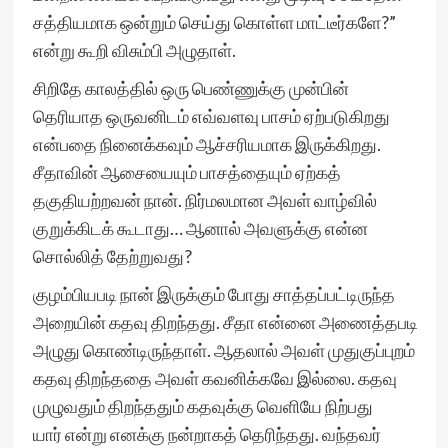
சத்தியமாக ஒன்றும் செய்து கொள்ள மாட்டீர்களே?”
என்று கூறி விசும்பி அழுதாள்.
சிறிதே காலத்தில் ஒரு பெண்ணுக்கு முன்பின்
தெரியாத ஒருவனிடம் எவ்வளவு பாசம் ஏற்படுகிறது
என்பதை நினைக்கவும் ஆச்சரியமாக இருக்கிறது.
சீதாவின் ஆசையையும் பாசத்தையும் ஏற்கத்
தகுதியற்றவன் நான். நிர்மலமான அவள் வாழ்வில்
குறுக்கிடக் கூடாது… ஆனால் அவளுக்கு என்ன
சொல்லித் தேற்றுவது?
குழம்பியபடி நான் இருக்கும் போது சாத்தப்பட்டிருந்த
அறையின் கதவு திறந்தது. சீதா என்னை அணைத்தபடி
அழுது கொண்டிருந்தாள். ஆதலால் அவள் முதுகுப்புறம்
கதவு திறந்ததை அவள் கவனிக்கவே இல்லை. கதவு
முழுவதும் திறந்ததும் கதவுக்கு வெளியே நிற்பது
யார் என்று எனக்கு நன்றாகத் தெரிந்தது. வந்தவர்