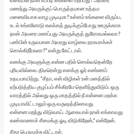
வரையில் நான் எப்படி உங்களை மறப்பது? அவரை
மணந்து அவருக்குப் பொருத்தமான உத்தம
மனைவியாக வாழ முடியுமா? உள்ளம் உங்களை விரும்ப,
உடல் உங்களோடு கலக்கத் துடிக்கும்போது ஊருக்காக
நான் அவரை மணப்பது அவருக்குத் துரோகமல்லவா?
பண்பின் உருவமான அவரது வாழ்வை நரகமாக்கச்
சொல்கிறீர்களா?” என்று கேட்டாள்.
எனக்கு அவளுக்கு என்ன பதில் சொல்வதென்றே
புரியவில்லை. திடீரென்று எனக்கு ஓர் எண்ணம்
உதயமாயிற்று. ”சீதா, என் விழிகள் உன் மனத்தில்
ஏற்படுத்திய குழப்பம் சீக்கிரமே தெளிந்துவிடும். ஒரு
வாரத்தில் அல்லது ஒரு மாதத்தில் நீ என்னை மறக்க
முடியாவிட்டாலும் ஒரு வருஷத்திலாவது
என்னை மறந்து விடுவாய். ஆகையால் நான் எங்காவது
கண்காணாச் சீமைக்கு ஓடி விடுகிறேன்,” என்றேன்.
சீதா பெருமூச்சு விட்டாள்.