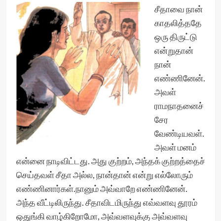
சீதாவை நான்
காதலித்ததே
ஒரு திருட்டு
என்றுதான்
நான்
எண்ணினேன்.
அவள்
ராமநாதனைச்
சேர
வேண்டியவள்.
அவள் மனம்
என்னை நாடிவிட்டது. அது குற்றம், அந்தக் குற்றத்தைச்
செய்தவள் சீதா அல்ல, நான்தான் என்று எல்லோரும்
எண்ணினார்கள்.நானும் அவ்வாறே எண்ணினேன்.
அந்த வீட்டிலிருந்து. சீதாவிடமிருந்து எவ்வளவு தூரம்
ஒதுங்கி வாழ்கிறோமோ, அவ்வளவுக்கு அவ்வளவு