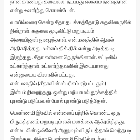
நான் காண்பது கனவல்ல; நடப்பது எல்லாம் நனவுதான்
என்று உணர்ந்து கொண்டேன்.
வாயில்வரை சென்ற சீதா தயக்கத்தோடு கதவினருகில்
நின்றாள். கதவை மூடிவிட்டு மறுபடியும்
அறையினுள் நுழைந்தாள். என் மனத்தில் ஆவல்
அதிகரித்தது. உள்ளம் திக் திக் என்று அடித்தபடி
இருந்தது. சீதா என்னை நெருங்கினாள். கட்டிலில்
உட்கார்ந்தாள். உட்கார்ந்தவளின் இடையானது
என்னுடைய விலாவில் பட்டது.
என் மனதில் (சீதாவின் ஸ்பரிசம் ஏற்பட்டதும்)
இன்பம் நிறைந்தது. ஒன்று மறியாமல் தூக்கத்தில்
புரண்டு படுப்பவன் போல் புரண்டு படுத்தேன்.
பௌர்ணமி இரவில் என்னைப் பற்றிக் கொண்ட ஒரு
மிருகத்தனம் மறுபடியும் என் மனத்தை ஆக்ரமித்தது.
என் உடலின் ஒவ்வோர் அணுவும் விருப்பத்தால் வெந்தபடி
இருந்தது. சித்ரா பௌர்ணமி இரவில் நடந்து