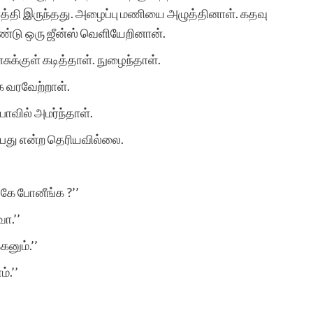
். சாத்தி இருந்தது. அழைப்பு மணியை அழுத்தினாள். கதவு
ொண்டு ஒரு ஜீன்ஸ் வெளியேறினான்.
ுக்குள் கடித்தாள். நுழைந்தாள்.
க வரவேற்றாள்.
ாவில் அமர்ந்தாள்.
ிப்பது என்ற தெரியவில்லை.
கே போனீங்க ?’’
ா.’’
னும்.’’
்.’’