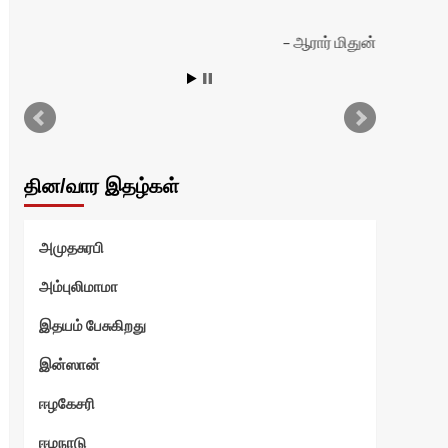
ஆரார் மிதுன்
தின/வார இதழ்கள்
அமுதசுரபி
அம்புலிமாமா
இதயம் பேசுகிறது
இன்ஸான்
ஈழகேசரி
ஈழநாடு