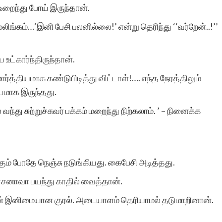
ைந்து போய் இருந்தான்.
மலிங்கம்…‘இனி பேசி பலனில்லை!’ என்று தெரிந்து ‘‘வர்றேன்..!’’
சிறுகதைகள்.காம் மூத்த,
மற்றும் பிரபல
 உட்கார்ந்திருந்தான்.
எழுத்தாளர்களால்
்த்தியமாக கண்டுபிடித்து விட்டாள்!…. எந்த நேரத்திலும்
யமாக இருந்தது.
எழுதப்பட்ட சிறுகதைகளை
ந்து சுற்றுச்சுவர் பக்கம் மறைந்து நிற்கலாம். ’ – நினைக்க
கொண்டுள்ள பொக்கிஷம்.
அதுமட்டுமல்ல எண்ணற்ற
ஆரம்ப கட்ட
ும் போதே நெஞ்சு நடுங்கியது. கைபேசி அடித்தது.
எழுத்தாளர்களுக்கும் நல்ல
்சனாவா பயந்து காதில் வைத்தான்.
அடித்தளம் அமைத்து
்ணின் இனிமையான குரல். அடையாளம் தெரியாமல் தடுமாறினான்.
கொடுக்கும் அற்புதமான