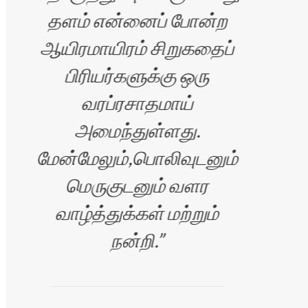
தளம் என்னைப் போன்ற
ஆயிரமாயிரம் சிறுகதைப்
க
பிரியர்களுக்கு ஒரு
வரப்ரசாதமாய்
வெள
அமைந்துள்ளது.
மேன்மேலும்,பொலிவுடனும்
மெருகுடனும் வளர
வாழ்த்துக்கள் மற்றும்
தொண
நன்றி.
இ
ரன்
சி