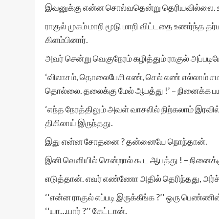
இவனுக்கு என்ன சொல்வதென்று தெரியவில்லை. உற
ராகுல் முகம் மாறி மூடு மாறி விட்டதை உணர்ந்த தர்
கிளம்பினார்.
அவர் சென்று வெகுநேரம் கழித்தும் ராகுல் அப்படியே
‘விலாசம், தொலைபேசி எண், செல் எண் எல்லாம் சமார
தொல்லை. தலைக்கு மேல் ஆபத்து !’ – நினைக்க ப
‘எந்த நேரத்திலும் அவள் வாசலில் நிற்கலாம் இரவில் வ
திகிலாய் இருந்தது.
இது என்ன சோதனை ? தன்னையே நொந்தான்.
இனி வெளியில் சென்றால் கூட ஆபத்து ! – நினைக்க
எடுத்தான். எவர் எண்ணோ அதில் தெரிந்தது, அர்ச
‘‘என்ன ராகுல் எப்படி இருக்கீங்க ?’’ ஒரு பெண
‘‘யா…யார் ?’’ கேட்டான்.