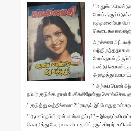
‘‘அதுங்க ரெண்டும
போய் திரும்பிடுச்
எத்தனையோ பேர் கா
கெடைக்கலைன்னு அ
அர்ச்சனா அப்படித
வந்திருந்ததாக கூற
போய்தான் திரும்
கண்டு கொண்டதால்
அழைத்து வரமாட்டா
‘‘அந்தப் பெண் அ
நம்பர் குடுங்க. நான் பேசிக்கிறேன்னு சொல்லிச்சு. க
‘‘குடுத்து வந்தீங்களா ?’’ ராகுல் இப்போதுதான் 
‘‘ஆமாம் தம்பி. ஏன், என்ன தப்பு?’’ – இவரும் விப
கொடுத்து நேரடியாக மோதவிட்டிருக்கிறார். கமிசன