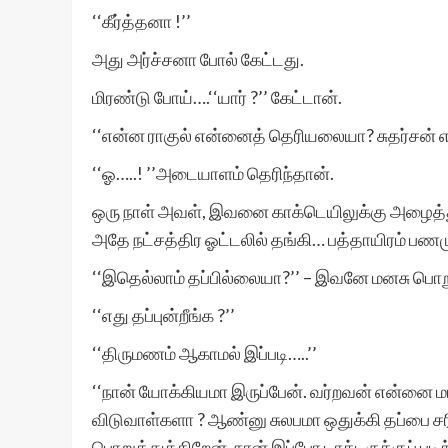
‘‘கீர்த்தனா !’’
அது அர்ச்சனா போல் கேட்டது.
மிரண்டு போய்….‘‘யார் ?’’ கேட்டான்.
‘‘என்ன ராகுல் என்னைத் தெரியலையா? சுதர்சன் எம்
‘‘ஓ…..! ’’அடையாளம் தெரிந்தான்.
ஒரு நாள் அவள், இவனை காக்டெயிலுக்கு அழைத்த
அதே நட்சத்திர ஓட்டலில் தங்கி… பத்தாயிரம் பணம
‘‘இதெல்லாம் தப்பில்லையா?’’ – இவனே மனசு பொறு
‘‘எது தப்புன்றீங்க ?’’
‘‘திருமணம் ஆகாமல் இப்படி…..’’
‘‘நான் யோக்கியமா இருப்பேன். வர்றவன் என்னை ம
விடுவாள்களா ? ஆண்னு சுலபமா ஒதுக்கி தப்பை சரி
பொறுத்துக்கிறேன். நான் இப்போ டாக்டருக்குப் பட