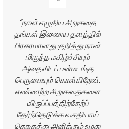
நான் எழுதிய சிறுகதை
த
தங்கள் இணைய தளத்தில்
இ
பிரசுரமானது குறித்து நான்
மிகுந்த மகிழ்ச்சியும்
மட்ட
அதைவிடப் பன்மடங்கு
கொ
பெருமையும் கொள்கிறேன்.
ஆவல
எண்ணற்ற சிறுகதைகளை
விருப்ப்பத்திற்கேற்ப்
தேர்ந்தெடுக்க வசதியாய்
தொகுத்து அளிக்கும் உமது