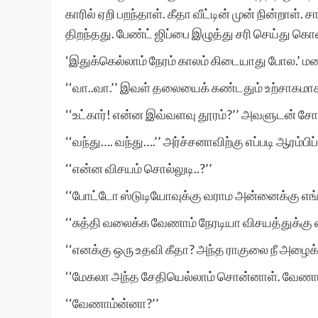
காரில் ஏறி பறந்தாள். கீதா வீட்டின் முன் நின்றாள
திறந்தது. பேண்ட் ஜிப்பை இழுத்து சரி செய்து க
‘இதுக்கெல்லாம் நேரம் காலம் கிடையாது போல.’ மனச
‘‘வா..வா.’’ இவள் தலையைக் கண்டதும் உற்சாகமா
‘‘உட்கார்! என்ன இவ்வளவு தூரம்?’’ அவளுடன் சோப
‘‘வந்து…. வந்து….’’ அர்ச்சனாவிற்கு எப்படி ஆரம்ப
‘‘என்ன விசயம் சொல்லுடி..?’’
‘‘போட்டோ ஸ்டுடியோவுக்கு வராம அன்னைக்கு எங்
‘‘சுத்தி வலைக்க வேணாம் நேரடியா விசயத்துக்கு வ
‘‘எனக்கு ஒரு உதவி கீதா? அந்த ராகுலை நீ அழைக்க
‘‘மேகலா அந்த சேதியெல்லாம் சொன்னாள். வேணாம
‘‘வேணாம்ன்னா?’’