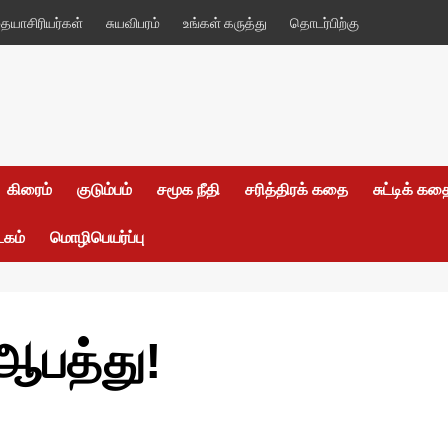
யாசிரியர்கள்
சுயவிபரம்
உங்கள் கருத்து
தொடர்பிற்கு
கிரைம்
குடும்பம்
சமூக நீதி
சரித்திரக் கதை
சுட்டிக் க
டகம்
மொழிபெயர்ப்பு
பத்து!