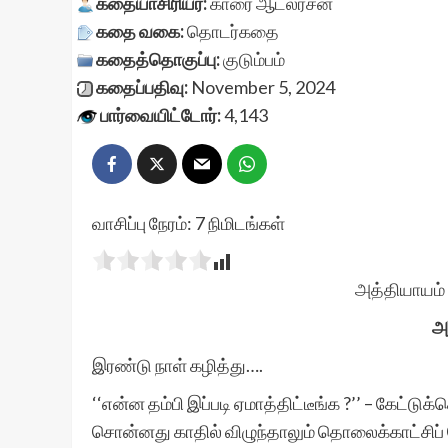
கதையாசிரியர்:
காரை ஆடலரசன்
கதை வகை:
தொடர்கதை
கதைத்தொகுப்பு:
குடும்பம்
கதைப்பதிவு:
November 5, 2024
பார்வையிட்டோர்:
4,143
வாசிப்பு நேரம்:
7
நிமிடங்கள்
அத்தியாயம்
அ
இரண்டு நாள் கழித்து….
‘‘என்ன தம்பி இப்படி ஏமாத்திட்டீங்க ?’’ – கேட்டுக
சொன்னது காதில் விழுந்தாலும் தொலைக்காட்சிப் 