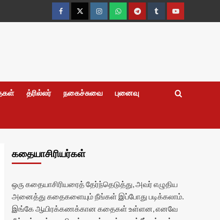
Facebook
Twitter
Instagram
Whatsapp
Telegram
Tumblr
YouTube
தைகள்
த்ரில்லர்
நகைச்சுவை
புனைவு
கதையாசிரியர்கள்
ஒரு கதையாசிரியரைத் தேர்ந்தெடுத்து, அவர் எழுதிய
அனைத்து கதைகளையும் நீங்கள் இப்போது படிக்கலாம்.
இங்கே ஆயிரக்கணக்கான கதைகள் உள்ளன, எனவே