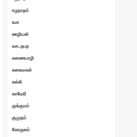
ஈழநாதம்
உமா
ஊழியன்
கசடதபற
கணையாழி
கலைமகள்
கல்கி
காவேரி
குங்குமம்
குமுதம்
கோகுலம்