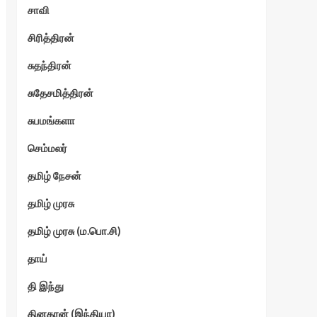
சாவி
சிரித்திரன்
சுதந்திரன்
சுதேசமித்திரன்
சுபமங்களா
செம்மலர்
தமிழ் நேசன்
தமிழ் முரசு
தமிழ் முரசு (ம.பொ.சி)
தாய்
தி இந்து
தினகரன் (இந்தியா)