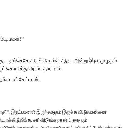
மேடை. நான்
சிறுகதைகள்.காம்
மூலமாகத்தான்
.டி மகள்!’’
வெளியுலகத்திற்கு
அறியப்பட்டேன் என்பதை
ு… டிஸ்கெதே ஆடச் சொல்லி, ஆடி… அன்று இரவு முழுதும்
இங்கே பெருமையுடன்
ும் கொடுத்து ரொம்ப தாராளம்.
குறிப்பிடுகிறேன்.
க்காமல் கேட்டான்.
ாதிரி இருப்பானா? இருந்தாலும் இருக்க விடுவான்களா
ஸ்ரீ.தாமோத
யாக்கிடுவீங்க. சரி விடுங்க நான் அதையும்
ிக்கிறேன். நாளைக்கு ஆயிரமாயிரமாய் சம்பாதிப்பேன். வர்றவன்